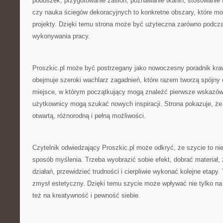
poduszek, przygotowanie zasłon, poznawanie tkanin, stosowanie fl
czy nauka ściegów dekoracyjnych to konkretne obszary, które m
projekty. Dzięki temu strona może być użyteczna zarówno podczas
wykonywania pracy.
Proszkic.pl może być postrzegany jako nowoczesny poradnik kra
obejmuje szeroki wachlarz zagadnień, które razem tworzą spójny 
miejsce, w którym początkujący mogą znaleźć pierwsze wskazówk
użytkownicy mogą szukać nowych inspiracji. Strona pokazuje, że 
otwartą, różnorodną i pełną możliwości.
Czytelnik odwiedzający Proszkic.pl może odkryć, że szycie to nie 
sposób myślenia. Trzeba wyobrazić sobie efekt, dobrać materiał,
działań, przewidzieć trudności i cierpliwie wykonać kolejne etapy. 
zmysł estetyczny. Dzięki temu szycie może wpływać nie tylko na 
też na kreatywność i pewność siebie.