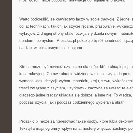
możliwości, może budować motywację do regularnej praktyki.
Warto podkreślić, że krawiectwo łączy w sobie tradycję. Z jednej 
od lat technikach, takich jak szycie ręczne, prasowanie, wykańc
wykrojów. Z drugiej strony stale rozwija się dzięki nowym mater
trendom i pomysłom. Proszkic.pl pokazuje tę różnorodność, łąc
bardziej współczesnymi inspiracjami.
Strona może być również użyteczna dla osób, które chcą lepiej 
konstrukcyjnej. Gotowe ubranie widziane w sklepie wygląda prost
wymaga wielu decyzji: wyboru materiału, kroju, szwu, wykończenia,
treści związane z szyciem, użytkownik zaczyna zauważać te eleme
dlaczego jedne rzeczy układają się dobrze, a inne nie. To wiedza,
podczas szycia, jak i podczas codziennego wybierania ubrań.
Proszkic.pl może zainteresować także osoby, które lubią dekoro
Tekstylia mają ogromny wpływ na atmosferę wnętrza. Zasłony, pod