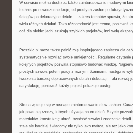
W serwisie można dostrzec także zainteresowanie modowymi kie
technik po nowoczesne kroje, od prostych zasłon po futurystyczn
ściegów po dekoracyjne detale — zakres tematów sprawia, że st
wielu różnych działań. Taka różnorodność jest cenna, ponieważ 
coś dla siebie: jedni szukają szybkich projektów, inni wolą ekspe
Proszkic.pl może także pełnić rolę inspirującego zaplecza dla osó
systematycznie rozwijać swoje umiejętności. Regularne czytanie
kolejnych projektów pozwala stopniowo budować wiedzę. Najpier
prostych szwów, potem pracy z różnymi tkaninami, następnie wyko
tworzenia bardziej dopracowanych ubrań i dekoracji. Taki rozwój je
satysfakcję, ponieważ każdy projekt pokazuje postęp.
Strona wpisuje się w rosnące zainteresowanie slow fashion. Cora
jak powstają rzeczy, których używają na co dzień. Szycie pozwala
materiałów, konstrukcję ubrań, trwałość szwów i znaczenie detali
staje się bardziej świadomy nie tylko jako twórca, ale też jako k