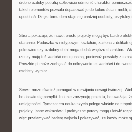
drobne ozdoby potrafią całkowicie odmienić charakter pomieszcz
takich elementów pozwala dopasować je do koloru ścian, mebli, s
upodobań. Dzięki temu dom staje się bardziej osobisty, przytulny i
Strona pokazuje, że nawet proste projekty mogą być bardzo efekt
starannie. Poduszka w nietypowym kształcie, zasłona z delikatnej
pokrowiec czy ozdobny detal mogą dodać wnętrzu charakteru. W
rzeczy mają też wartość emocjonalną, ponieważ powstały z czasu
Proszkic.pl może zachęcać do odkrywania tej wartości i do tworze
osobisty wymiar.
Serwis może również pomagać w rozwijaniu odwagi twórczej. Wiele
bo obawia się pomyłki. Inni nie zaczynają projektu, bo uważają, 
umiejętności. Tymczasem nauka szycia polega właśnie na stopni
projekty, jasne wskazówki i praktyczne porady mogą ułatwić rozp
więc przełamywać barierę wejścia i pokazywać, że każdy może s