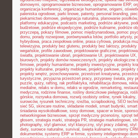
domowymi
,
oprogramowanie biznesowe
,
oprogramowanie ERP
,
or
organizacja konferencji
,
organizacje humanitarne
,
origami
,
oświet
paleniska ogrodowe
,
parki linowe
,
patenty
,
personal branding
,
piec
piekarnictwo domowe
,
pielęgnacja naturalna
,
planowanie posiłków
platformy edukacyjne
,
podcasts marketing
,
podróże aktywne
,
pod
budżetowe
,
podróże ekspedycyjne
,
podróże kulinarne
,
podróże o
przyczepą
,
pokazy filmowe
,
pomoc międzynarodowa
,
pomoc psyc
domu
,
porady rozwojowe
,
porównywarka lotów
,
portfolio artysty
,
p
hybrydowa
,
praca zespołowa online
,
prasa cyfrowa
,
produkcja mu
telewizyjna
,
produkty bez glutenu
,
produkty bez laktozy
,
produkty 
wegańskie
,
profile zawodowe
,
projektowanie graficzne
,
projektowa
światła
,
projektowanie ubrań
,
projektowanie UI
,
projektowanie UX
biurowych
,
projekty domów nowoczesnych
,
projekty ekologiczne 
firmowe
,
projekty humanitarne
,
projekty inwestycyjne
,
projekty kr
projekty kulturalne
,
projekty meblowe
,
projekty parkowe
,
projekty
projekty wnętrz
,
przechowywanie
,
przestrzeń kreatywna
,
przestrz
turystyczne
,
przyjazna przestrzeń pracy
,
przyprawy świata
,
psy pr
puzzle
,
quizy
,
rafting
,
rak profilaktyka
,
rehabilitacja domowa
,
rekl
medialne
,
relaks w domu
,
relaks w ogrodzie
,
remarketing
,
restaur
medyczna
,
rodzinne finanse
,
rośliny doniczkowe pielęgnacja
,
rośl
górskie
,
rozrywka domowa
,
rozwój osobisty online
,
rynek lokalny
,
surowców
,
rysunek techniczny
,
rzeźba
,
scrapbooking
,
SEO techn
sieć 5G
,
skincare routine
,
składanie modeli
,
smart budynki
,
smart
śniadania wysokobiałkowe
,
sosy domowe
,
spacer w lesie
,
sponso
networkingowe biznesowe
,
sprzęt medyczny przenośny
,
sprzęt te
głosem
,
strategia marki
,
strategia PR
,
strategie marketingowe
,
str
photography
,
styl glamour
,
styl klasyczny
,
styl pracy zdalnej
,
styl
diety
,
surowce naturalne
,
survival
,
święta kulinarne
,
systemy CRM
dokumentów
,
systemy ERP w firmie
,
systemy inteligentnego dom