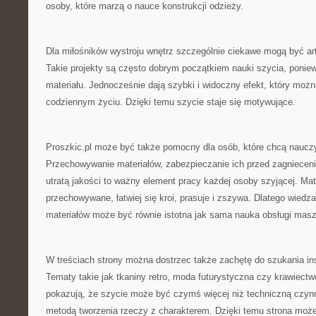
osoby, które marzą o nauce konstrukcji odzieży.
Dla miłośników wystroju wnętrz szczególnie ciekawe mogą być a
Takie projekty są często dobrym początkiem nauki szycia, ponie
materiału. Jednocześnie dają szybki i widoczny efekt, który moż
codziennym życiu. Dzięki temu szycie staje się motywujące.
Proszkic.pl może być także pomocny dla osób, które chcą nauczyć
Przechowywanie materiałów, zabezpieczanie ich przed zagnieceni
utratą jakości to ważny element pracy każdej osoby szyjącej. Mate
przechowywane, łatwiej się kroi, prasuje i zszywa. Dlatego wiedza
materiałów może być równie istotna jak sama nauka obsługi mas
W treściach strony można dostrzec także zachętę do szukania ins
Tematy takie jak tkaniny retro, moda futurystyczna czy krawiect
pokazują, że szycie może być czymś więcej niż techniczną czyn
metodą tworzenia rzeczy z charakterem. Dzięki temu strona może