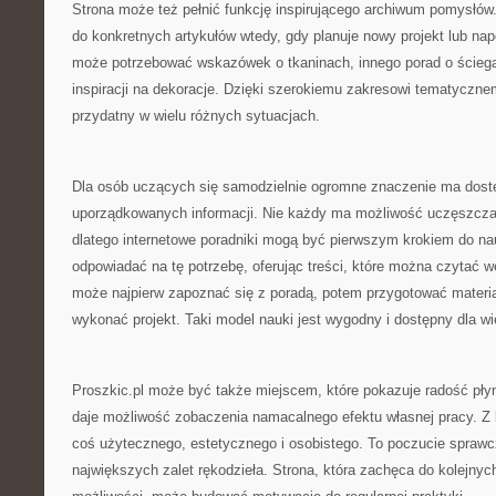
Strona może też pełnić funkcję inspirującego archiwum pomysłó
do konkretnych artykułów wtedy, gdy planuje nowy projekt lub na
może potrzebować wskazówek o tkaninach, innego porad o ściegac
inspiracji na dekoracje. Dzięki szerokiemu zakresowi tematyczn
przydatny w wielu różnych sytuacjach.
Dla osób uczących się samodzielnie ogromne znaczenie ma dostę
uporządkowanych informacji. Nie każdy ma możliwość uczęszczan
dlatego internetowe poradniki mogą być pierwszym krokiem do na
odpowiadać na tę potrzebę, oferując treści, które można czytać 
może najpierw zapoznać się z poradą, potem przygotować materia
wykonać projekt. Taki model nauki jest wygodny i dostępny dla wi
Proszkic.pl może być także miejscem, które pokazuje radość pły
daje możliwość zobaczenia namacalnego efektu własnej pracy. Z 
coś użytecznego, estetycznego i osobistego. To poczucie sprawcz
największych zalet rękodzieła. Strona, która zachęca do kolejnyc