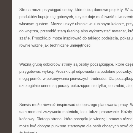
Strona może przyciągać osoby, które lubią domowe projekty. W c
produktów kupuje się gotowych, szycie daje możliwość stworzen
własnym gustem. Można uszyć ubranie w ulubionym kolorze, prz
do wnętrza, przerobić starą tkaninę albo wykorzystać materiał, k
szafie. Proszkic.pl może inspirować do takiego podejścia, pokaz
równie ważne jak techniczne umiejętności.
Ważną grupą odbiorców strony są osoby początkujące, które częst
przygotować wykrój. Proszkic.pl odpowiada na podobne potrzeby, p
mogą pomóc w pokonywaniu pierwszych trudności. Dla początkuj
szczególnie cenne są porady pokazujące nie tylko, co zrobić, ale
Serwis może również inspirować do lepszego planowania pracy. W s
sam moment zszywania materiału, lecz także prasowanie. Każdy 
końcowy. Dlatego strona, która porządkuje wiedzę i omawia różne
może być dobrym punktem startowym dla osób chcących szyć dokł