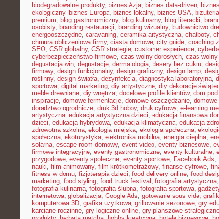
biodegradowalne produkty
,
biznes Azja
,
biznes data-driven
,
bizne
ekologiczny
,
biznes Europa
,
biznes lokalny
,
biznes USA
,
bizuter
premium
,
blog gastronomiczny
,
blog kulinarny
,
blog literacki
,
bran
osobisty
,
branding restauracji
,
branding wizualny
,
budownictwo dr
energooszczędne
,
caravaning
,
ceramika artystyczna
,
chatboty
,
ch
chmura obliczeniowa firmy
,
ciasta domowe
,
city guide
,
coaching z
SEO
,
CSR globalny
,
CSR strategie
,
customer experience
,
cyberb
cyberbezpieczeństwo firmowe
,
czas wolny dorosłych
,
czas wolny 
degustacja win
,
degustacje
,
dermatologia
,
desery bez cukru
,
desi
firmowy
,
design funkcjonalny
,
design graficzny
,
design lamp
,
desi
roślinny
,
design światła
,
dezynfekcja
,
diagnostyka laboratoryjna
,
d
sportowa
,
digital marketing
,
diy artystyczne
,
diy dekoracje świąte
meble drewniane
,
diy wnętrza
,
docelowe profile klientów
,
dom pod 
inspiracje
,
domowe fermentacje
,
domowe oszczędzanie
,
domowe 
doradztwo ogrodnicze
,
druk 3d hobby
,
druk cyfrowy
,
e-learning m
artystyczna
,
edukacja artystyczna dzieci
,
edukacja finansowa dor
dzieci
,
edukacja hybrydowa
,
edukacja klimatyczna
,
edukacja zdro
zdrowotna szkolna
,
ekologia miejska
,
ekologia społeczna
,
ekolog
społeczna
,
ekoturystyka
,
elektronika mobilna
,
energia cieplna
,
ene
solarna
,
escape room domowy
,
event video
,
eventy biznesowe
,
e
firmowe integracyjne
,
eventy gastronomiczne
,
eventy kulturalne
,
e
przygodowe
,
eventy społeczne
,
eventy sportowe
,
Facebook Ads
,
nauki
,
film animowany
,
film krótkometrażowy
,
finanse cyfrowe
,
fi
fitness w domu
,
fizjoterapia dzieci
,
food delivery online
,
food desi
marketing
,
food styling
,
food truck festival
,
fotografia artystyczna
fotografia kulinarna
,
fotografia ślubna
,
fotografia sportowa
,
gadżet
internetowa
,
globalizacja
,
Google Ads
,
gotowanie sous vide
,
grafi
komputerowa 3D
,
grafika użytkowa
,
grillowanie sezonowe
,
gry ed
karciane rodzinne
,
gry logiczne online
,
gry planszowe strategiczn
produkty
,
herbata matcha
,
hobby kreatywne
,
hotele biznesowe
,
ho