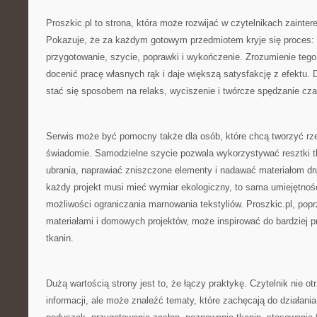
Proszkic.pl to strona, która może rozwijać w czytelnikach zainte
Pokazuje, że za każdym gotowym przedmiotem kryje się proces: 
przygotowanie, szycie, poprawki i wykończenie. Zrozumienie tego
docenić pracę własnych rąk i daje większą satysfakcję z efektu.
stać się sposobem na relaks, wyciszenie i twórcze spędzanie cza
Serwis może być pomocny także dla osób, które chcą tworzyć rzec
świadomie. Samodzielne szycie pozwala wykorzystywać resztki tk
ubrania, naprawiać zniszczone elementy i nadawać materiałom dru
każdy projekt musi mieć wymiar ekologiczny, to sama umiejętnoś
możliwości ograniczania marnowania tekstyliów. Proszkic.pl, popr
materiałami i domowych projektów, może inspirować do bardziej 
tkanin.
Dużą wartością strony jest to, że łączy praktykę. Czytelnik nie o
informacji, ale może znaleźć tematy, które zachęcają do działania