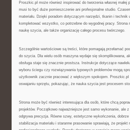
Proszkic.pl może również inspirować do tworzenia własnej małej p
musi to być duże pomieszczenie ani profesjonalne studio. Czase
materiału. Dzięki poradom dotyczącym narzędzi, tkanin i techni
kompletować wszystko, co potrzebne do wygodnej pracy. Strona m
naukę szycia, ale także organizację całego procesu twórczego.
Szczególnie wartościowe są treści, które pomagają przełamać p
do szycia. Dla wielu osób maszyna wydaje się skomplikowana, al
obsługa staje się znacznie prostsza. Instrukcje dotyczące nawlek
wyboru ściegu czy rozwiązywania typowych problemów mogą spra
użytkownik zacznie pracować z większym spokojem. Proszkic.p
oswajaniu sprzętu, pokazując, że nauka szycia jest procesem st
Strona może być również interesująca dla osób, które chcą popra
projektów. Początkowo najważniejsze jest samo wykonanie, ale z
odgrywa precyzja. Równe szwy, estetyczne wykończenia, dobrze 
stabilizacja materiału i staranne prasowanie sprawiają, że projekt 