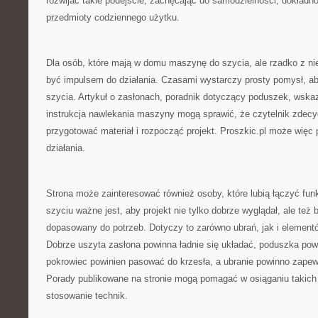
rozwijać takie podejście, zachęcając do samodzielności, dokładnoś
przedmioty codziennego użytku.
Dla osób, które mają w domu maszynę do szycia, ale rzadko z nie
być impulsem do działania. Czasami wystarczy prosty pomysł, a
szycia. Artykuł o zasłonach, poradnik dotyczący poduszek, wska
instrukcja nawlekania maszyny mogą sprawić, że czytelnik zdecyd
przygotować materiał i rozpocząć projekt. Proszkic.pl może więc pe
działania.
Strona może zainteresować również osoby, które lubią łączyć fun
szyciu ważne jest, aby projekt nie tylko dobrze wyglądał, ale też b
dopasowany do potrzeb. Dotyczy to zarówno ubrań, jak i elemen
Dobrze uszyta zasłona powinna ładnie się układać, poduszka po
pokrowiec powinien pasować do krzesła, a ubranie powinno zape
Porady publikowane na stronie mogą pomagać w osiąganiu takic
stosowanie technik.