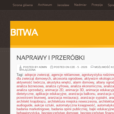
Archiwum
Nadmiar
Przepija
Strona główna
Jarosław
Spis
BITWA
NAPRAWY I PRZERÓBKI
POSTED BY ADMIN
POSTED ON CZE - 5 - 2026
MOŻLIWOŚĆ K
WYŁĄCZONA
Tagi:
adopcje zwierząt
,
agencje reklamowe
,
agroturystyka rodzinn
dla zwierząt domowych
,
akcesoria ogrodowe
,
aktywizm ekologicz
aktywność twórcza
,
akustyka wnętrz
,
alarm domowy
,
altany ogro
analiza biznesowa
,
analiza cyfrowa
,
analiza ekonomiczna
,
analiz
analiza sprzedaży
,
animacje 2D
,
animacje 3D
,
animacje edukacyj
dietetyczne
,
aplikacje edukacyjne
,
aranżacja balkonu
,
aranżacja o
przestrzeni biurowej
,
aranżacja restauracji
,
aranżacje sypialni
,
ara
architekt krajobrazu
,
architektura miejska nowoczesna
,
architekt
audioguide
,
aukcje sztuki
,
automatyczna księgowość
,
automatyk
badania marketingowe
,
badania opinii publicznej
,
bajki edukacyjne
behawiorystyka
,
bezpieczeństwo domowe
,
bezpieczeństwo finans