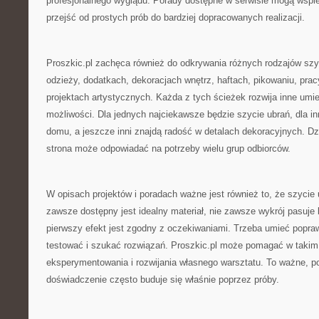
profesjonalnego wyglądu. Porady dostępne w serwisie mogą wspie
przejść od prostych prób do bardziej dopracowanych realizacji.
Proszkic.pl zachęca również do odkrywania różnych rodzajów szy
odzieży, dodatkach, dekoracjach wnętrz, haftach, pikowaniu, prac
projektach artystycznych. Każda z tych ścieżek rozwija inne umiej
możliwości. Dla jednych najciekawsze będzie szycie ubrań, dla in
domu, a jeszcze inni znajdą radość w detalach dekoracyjnych. Dz
strona może odpowiadać na potrzeby wielu grup odbiorców.
W opisach projektów i poradach ważne jest również to, że szycie 
zawsze dostępny jest idealny materiał, nie zawsze wykrój pasuje
pierwszy efekt jest zgodny z oczekiwaniami. Trzeba umieć popr
testować i szukać rozwiązań. Proszkic.pl może pomagać w takim
eksperymentowania i rozwijania własnego warsztatu. To ważne, p
doświadczenie często buduje się właśnie poprzez próby.