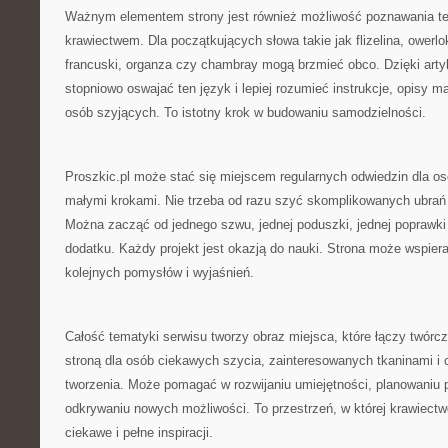
Ważnym elementem strony jest również możliwość poznawania te
krawiectwem. Dla początkujących słowa takie jak flizelina, owerlo
francuski, organza czy chambray mogą brzmieć obco. Dzięki ar
stopniowo oswajać ten język i lepiej rozumieć instrukcje, opisy m
osób szyjących. To istotny krok w budowaniu samodzielności.
Proszkic.pl może stać się miejscem regularnych odwiedzin dla osó
małymi krokami. Nie trzeba od razu szyć skomplikowanych ubrań 
Można zacząć od jednego szwu, jednej poduszki, jednej poprawki
dodatku. Każdy projekt jest okazją do nauki. Strona może wspiera
kolejnych pomysłów i wyjaśnień.
Całość tematyki serwisu tworzy obraz miejsca, które łączy twórcze
stroną dla osób ciekawych szycia, zainteresowanych tkaninami i
tworzenia. Może pomagać w rozwijaniu umiejętności, planowaniu p
odkrywaniu nowych możliwości. To przestrzeń, w której krawiectw
ciekawe i pełne inspiracji.