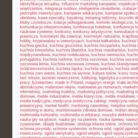
identyfikacja wizualna
,
influencer marketing kampanie
,
inspekcje
wnętrzarskie
,
integracja outdoor
,
inteligentne oświetlenie
,
izolacje
jastrzębie inwestycyjne
,
kampanie edukacyjne
,
kampanie społecz
obrotowy
,
kawa specialty
,
kayaking
,
kemping rodzinny
,
kiszonki 
kluby czytelnicze
,
kolacje jednogarnkowe
,
kominki ekologiczne
,
k
komunikacja interpersonalna
,
konferencje hotelowe
,
konferencje k
naukowe żywienie
,
konkursy
,
konkursy artystyczne
,
konsultacje 
prawnicze
,
kosmetyki dla zwierząt
,
kosmetyki naturalne
,
krajobra
hobby
,
kryptowaluty w inwestycjach
,
kuchnia bałkańska
,
kuchnia 
kuchnia grecka
,
kuchnia gruzińska
,
kuchnia hiszpańska
,
kuchnia 
kuchnia koreańska
,
kuchnia libańska
,
kuchnia marokańska
,
kuch
międzynarodowa
,
kuchnia molekularna
,
kuchnia niemiecka
,
kuchni
portugalska
,
kuchnia roślinna
,
kuchnia sezonowa
,
kuchnia sezono
sezonowa letnia
,
kuchnia sezonowa zimowa
,
kuchnia skandynaw
śródziemnomorska
,
kuchnia tajska
,
kuchnia turecka
,
kuchnia wie
kuchnia zero waste
,
kuchnie na wymiar
,
kultura online
,
kursy rozw
last minute
,
łazienki nowoczesne
,
lobbying
,
logistyka e-commerc
pracy
,
łyżwiarstwo
,
made in Poland
,
magazyn energii
,
mała archit
abstrakcyjne
,
malarstwo olejne
,
malowanie po numerach
,
marketi
internetowy
,
marketing mobilny
,
marketing polityczny
,
marketing s
domowe
,
meble industrialne
,
meble klasyczne
,
meble modułowe
,
media tradycyjne
,
medycyna estetyczna zabiegi
,
medycyna natur
prewencyjna
,
mental health
,
mentoring zawodowy
,
miejskie rośliny
monitoring w domu
,
monitorowanie zdrowia domowe
,
motion desig
multimedia kulturalne
,
multimedia w edukacji
,
muzyka elektronicz
nauka gry na gitarze
,
nauka gry na pianinie
,
nauka śpiewu
,
nawozy
żywieniowe
,
obiady budżetowe
,
obsługa klienta online
,
ochrona kl
ochrona przyrody
,
ochrona systemów
,
ochrona wód
,
ogród japońsk
nowoczesny
,
ogród wertykalny
,
ogród wiejski
,
ogród wypoczynko
ogrodnictwo miejskie
,
ogrzewanie ekologiczne
,
opieka nad senior