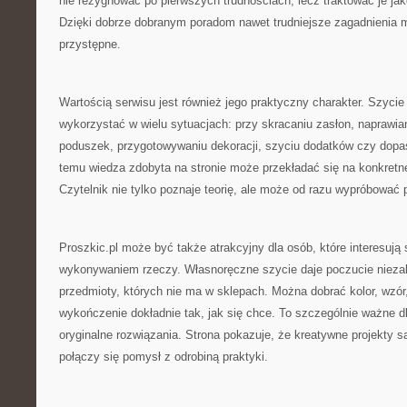
nie rezygnować po pierwszych trudnościach, lecz traktować je ja
Dzięki dobrze dobranym poradom nawet trudniejsze zagadnienia m
przystępne.
Wartością serwisu jest również jego praktyczny charakter. Szycie
wykorzystać w wielu sytuacjach: przy skracaniu zasłon, naprawian
poduszek, przygotowywaniu dekoracji, szyciu dodatków czy dopa
temu wiedza zdobyta na stronie może przekładać się na konkretne 
Czytelnik nie tylko poznaje teorię, ale może od razu wypróbować 
Proszkic.pl może być także atrakcyjny dla osób, które interesuj
wykonywaniem rzeczy. Własnoręczne szycie daje poczucie niezal
przedmioty, których nie ma w sklepach. Można dobrać kolor, wzór, 
wykończenie dokładnie tak, jak się chce. To szczególnie ważne dl
oryginalne rozwiązania. Strona pokazuje, że kreatywne projekty są 
połączy się pomysł z odrobiną praktyki.