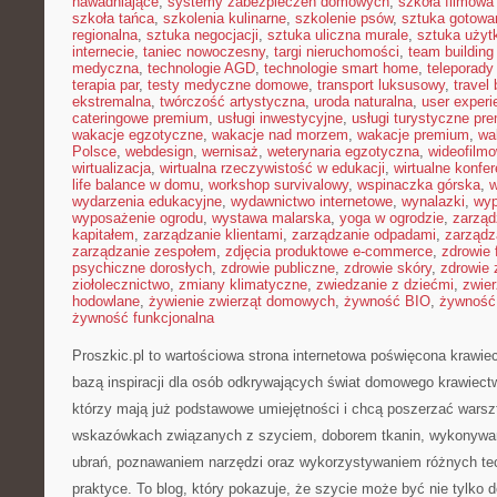
nawadniające
,
systemy zabezpieczeń domowych
,
szkoła filmowa 
szkoła tańca
,
szkolenia kulinarne
,
szkolenie psów
,
sztuka gotowa
regionalna
,
sztuka negocjacji
,
sztuka uliczna murale
,
sztuka uży
internecie
,
taniec nowoczesny
,
targi nieruchomości
,
team building
medyczna
,
technologie AGD
,
technologie smart home
,
teleporady
terapia par
,
testy medyczne domowe
,
transport luksusowy
,
travel 
ekstremalna
,
twórczość artystyczna
,
uroda naturalna
,
user experi
cateringowe premium
,
usługi inwestycyjne
,
usługi turystyczne pr
wakacje egzotyczne
,
wakacje nad morzem
,
wakacje premium
,
wa
Polsce
,
webdesign
,
wernisaż
,
weterynaria egzotyczna
,
wideofilm
wirtualizacja
,
wirtualna rzeczywistość w edukacji
,
wirtualne konfer
life balance w domu
,
workshop survivalowy
,
wspinaczka górska
,
w
wydarzenia edukacyjne
,
wydawnictwo internetowe
,
wynalazki
,
wyp
wyposażenie ogrodu
,
wystawa malarska
,
yoga w ogrodzie
,
zarząd
kapitałem
,
zarządzanie klientami
,
zarządzanie odpadami
,
zarządz
zarządzanie zespołem
,
zdjęcia produktowe e-commerce
,
zdrowie 
psychiczne dorosłych
,
zdrowie publiczne
,
zdrowie skóry
,
zdrowie 
ziołolecznictwo
,
zmiany klimatyczne
,
zwiedzanie z dziećmi
,
zwie
hodowlane
,
żywienie zwierząt domowych
,
żywność BIO
,
żywność 
żywność funkcjonalna
Proszkic.pl to wartościowa strona internetowa poświęcona krawie
bazą inspiracji dla osób odkrywających świat domowego krawiectw
którzy mają już podstawowe umiejętności i chcą poszerzać warszt
wskazówkach związanych z szyciem, doborem tkanin, wykonywan
ubrań, poznawaniem narzędzi oraz wykorzystywaniem różnych tec
praktyce. To blog, który pokazuje, że szycie może być nie tylko 