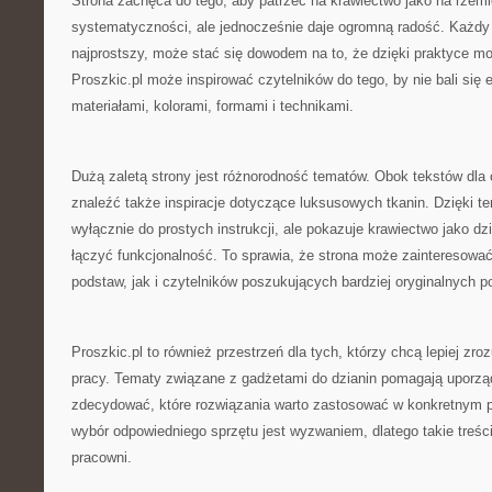
Strona zachęca do tego, aby patrzeć na krawiectwo jako na rzem
systematyczności, ale jednocześnie daje ogromną radość. Każdy
najprostszy, może stać się dowodem na to, że dzięki praktyce mo
Proszkic.pl może inspirować czytelników do tego, by nie bali si
materiałami, kolorami, formami i technikami.
Dużą zaletą strony jest różnorodność tematów. Obok tekstów dl
znaleźć także inspiracje dotyczące luksusowych tkanin. Dzięki te
wyłącznie do prostych instrukcji, ale pokazuje krawiectwo jako dz
łączyć funkcjonalność. To sprawia, że strona może zainteresowa
podstaw, jak i czytelników poszukujących bardziej oryginalnych 
Proszkic.pl to również przestrzeń dla tych, którzy chcą lepiej zr
pracy. Tematy związane z gadżetami do dzianin pomagają uporzą
zdecydować, które rozwiązania warto zastosować w konkretnym pr
wybór odpowiedniego sprzętu jest wyzwaniem, dlatego takie treśc
pracowni.