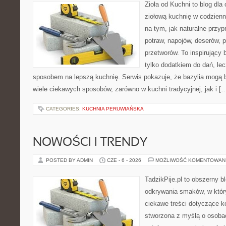
Zioła od Kuchni to blog dla
ziołową kuchnię w codzienn
na tym, jak naturalne przy
potraw, napojów, deserów,
przetworów. To inspirujący 
tylko dodatkiem do dań, lec
sposobem na lepszą kuchnię. Serwis pokazuje, że bazylia mogą
wiele ciekawych sposobów, zarówno w kuchni tradycyjnej, jak i [
CATEGORIES:
KUCHNIA PERUWIAŃSKA
NOWOŚCI I TRENDY
POSTED BY ADMIN
CZE - 6 - 2026
MOŻLIWOŚĆ KOMENTOWAN
TadzikPije.pl to obszerny b
odkrywania smaków, w któr
ciekawe treści dotyczące ko
stworzona z myślą o osoba