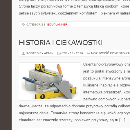
Strona łączy poradnikową formę z tematyką bliską osobom, które 
pełniejszych sylwetek, codziennym komfortem i pięknem w natur
CATEGORIES:
EDUPLANNER
HISTORIA I CIEKAWOSTKI
POSTED BY ADMIN
CZE - 13 - 2026
MOŻLIWOŚĆ KOMENTOWA
Orientalno-przyprawowy char
jest to portal stworzony z 
poszukują intensywne aroma
kulinarne inspiracje z różny
internetowa przestrzeń, kt
zarówno domowych kucharzy,
dawna wiedzą, że odpowiednio dobrane przyprawy potrafią całkow
najprostsze danie. Tematyka strony koncentruje się wokół egzoty
charakter jest znacznie szerszy, ponieważ przyprawy są tu […]