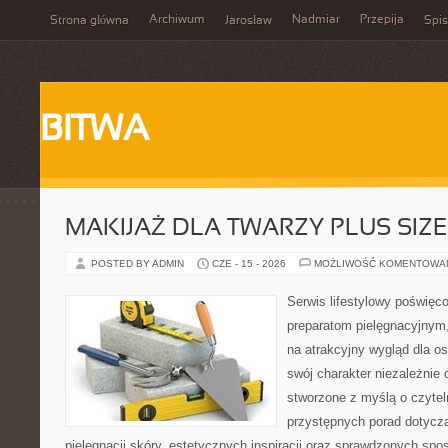
Archiwum
Nadmiar
Przepija
Strona główna
Jarosław
Spis
BITWA
MAKIJAŻ DLA TWARZY PLUS SIZE
POSTED BY ADMIN
CZE - 15 - 2026
MOŻLIWOŚĆ KOMENTOWA
Serwis lifestylowy poświęcon
preparatom pielęgnacyjnym
na atrakcyjny wygląd dla o
swój charakter niezależnie 
stworzone z myślą o czytel
przystępnych porad dotyczą
pielęgnacji skóry, estetycznych inspiracji oraz sprawdzonych sp