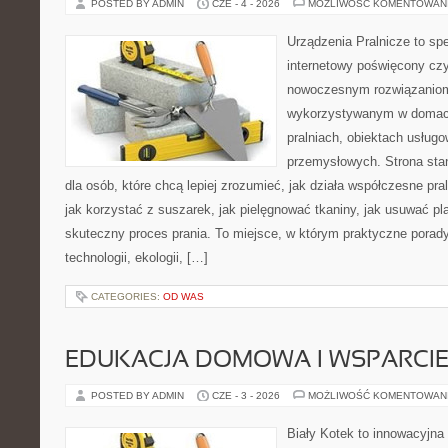
POSTED BY ADMIN
CZE - 4 - 2026
MOŻLIWOŚĆ KOMENTOWAN
Urządzenia Pralnicze to spe
internetowy poświęcony czy
nowoczesnym rozwiązaniom 
wykorzystywanym w domach,
pralniach, obiektach usług
przemysłowych. Strona sta
dla osób, które chcą lepiej zrozumieć, jak działa współczesne praln
jak korzystać z suszarek, jak pielęgnować tkaniny, jak usuwać pl
skuteczny proces prania. To miejsce, w którym praktyczne porady
technologii, ekologii, […]
CATEGORIES:
OD WAS
EDUKACJA DOMOWA I WSPARCIE
POSTED BY ADMIN
CZE - 3 - 2026
MOŻLIWOŚĆ KOMENTOWAN
Biały Kotek to innowacyjna 