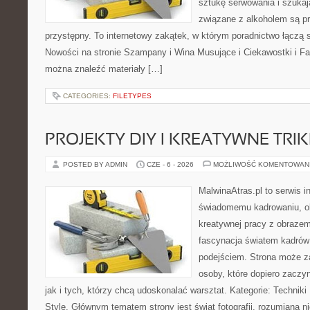
sztukę serwowania i szukaj
związane z alkoholem są p
przystępny. To internetowy zakątek, w którym poradnictwo łączą 
Nowości na stronie Szampany i Wina Musujące i Ciekawostki i Fak
można znaleźć materiały […]
CATEGORIES:
FILETYPES
PROJEKTY DIY I KREATYWNE TRIK
POSTED BY ADMIN
CZE - 6 - 2026
MOŻLIWOŚĆ KOMENTOWAN
MalwinaAtras.pl to serwis 
świadomemu kadrowaniu, obr
kreatywnej pracy z obrazem.
fascynacja światem kadrów
podejściem. Strona może z
osoby, które dopiero zaczyn
jak i tych, którzy chcą udoskonalać warsztat. Kategorie: Techniki F
Style. Głównym tematem strony jest świat fotografii, rozumiana ni