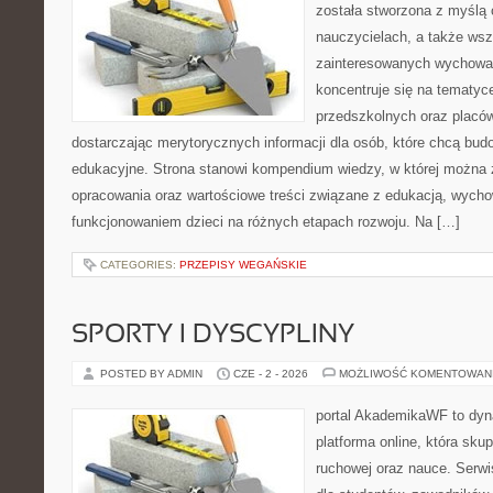
została stworzona z myślą 
nauczycielach, a także ws
zainteresowanych wychowan
koncentruje się na tematyc
przedszkolnych oraz placó
dostarczając merytorycznych informacji dla osób, które chcą bu
edukacyjne. Strona stanowi kompendium wiedzy, w której można
opracowania oraz wartościowe treści związane z edukacją, wych
funkcjonowaniem dzieci na różnych etapach rozwoju. Na […]
CATEGORIES:
PRZEPISY WEGAŃSKIE
SPORTY I DYSCYPLINY
POSTED BY ADMIN
CZE - 2 - 2026
MOŻLIWOŚĆ KOMENTOWAN
portal AkademikaWF to dyna
platforma online, która skup
ruchowej oraz nauce. Serwi