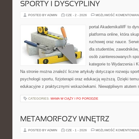
SPORTY I DYSCYPLINY
POSTED BY ADMIN
CZE - 2 - 2026
MOŻLIWOŚĆ KOMENTOWAN
portal AkademikaWF to dyna
platforma online, która skup
ruchowej oraz nauce. Serwi
dla studentów, zawodników,
osób zainteresowanych spo
kategorie to Wydarzenia i K
Na stronie można znaleźć liczne artykuły dotyczące rozwoju spor
psychologii sportu, fizjoterapii oraz edukacją wyższą. Dzięki tem
edukacyjne z praktycznymi wskazówkami. Niewątpliwym atutem 
CATEGORIES:
MAMA W CIĄŻY I PO PORODZIE
METAMORFOZY WNĘTRZ
POSTED BY ADMIN
CZE - 1 - 2026
MOŻLIWOŚĆ KOMENTOWAN