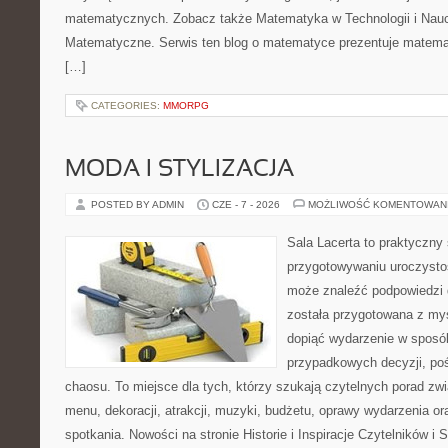
matematycznych. Zobacz także Matematyka w Technologii i Nauc
Matematyczne. Serwis ten blog o matematyce prezentuje matemat
[…]
CATEGORIES:
MMORPG
MODA I STYLIZACJA
POSTED BY ADMIN
CZE - 7 - 2026
MOŻLIWOŚĆ KOMENTOWAN
Sala Lacerta to praktyczny
przygotowywaniu uroczystoś
może znaleźć podpowiedzi 
została przygotowana z myś
dopiąć wydarzenie w sposó
przypadkowych decyzji, poś
chaosu. To miejsce dla tych, którzy szukają czytelnych porad zw
menu, dekoracji, atrakcji, muzyki, budżetu, oprawy wydarzenia o
spotkania. Nowości na stronie Historie i Inspiracje Czytelników i 