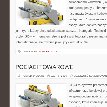
świadomemu kadrowaniu, obr
kreatywnej pracy z obrazem.
fascynacja światem kadrów
podejściem. Strona może z
osoby, które dopiero zaczyn
jak i tych, którzy chcą udoskonalać warsztat. Kategorie: Techniki F
Style. Głównym tematem strony jest świat fotografii, rozumiana ni
fotograficznego, ale również jako język wizualny. Na […]
CATEGORIES:
MOTORYZACJA
POCIĄGI TOWAROWE
POSTED BY ADMIN
CZE - 5 - 2026
MOŻLIWOŚĆ KOMENTOWAN
CTCU to cyfrowa przestrzeń
infrastrukturze kolejowej o
kolejową codziennością. To
osobach, które interesują s