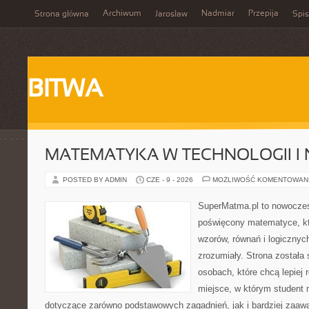
Archiwum
Nadmiar
Przepija
Strona główna
Jarosław
Spis
BITWA
MATEMATYKA W TECHNOLOGII I
POSTED BY ADMIN
CZE - 9 - 2026
MOŻLIWOŚĆ KOMENTOWAN
SuperMatma.pl to nowoczes
poświęcony matematyce, któ
wzorów, równań i logicznyc
zrozumiały. Strona została
osobach, które chcą lepiej
miejsce, w którym student 
dotyczące zarówno podstawowych zagadnień, jak i bardziej zaa