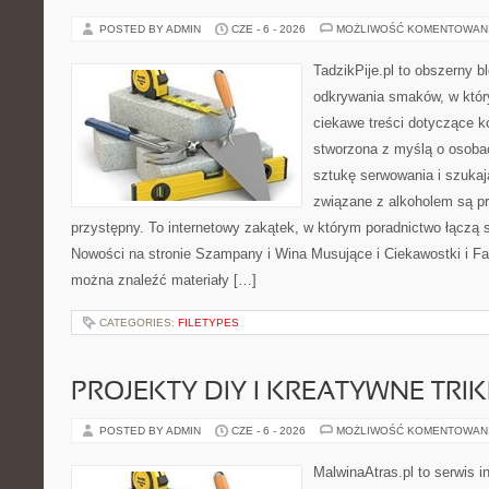
POSTED BY ADMIN
CZE - 6 - 2026
MOŻLIWOŚĆ KOMENTOWAN
TadzikPije.pl to obszerny b
odkrywania smaków, w któr
ciekawe treści dotyczące ko
stworzona z myślą o osoba
sztukę serwowania i szukaj
związane z alkoholem są p
przystępny. To internetowy zakątek, w którym poradnictwo łączą 
Nowości na stronie Szampany i Wina Musujące i Ciekawostki i Fak
można znaleźć materiały […]
CATEGORIES:
FILETYPES
PROJEKTY DIY I KREATYWNE TRIK
POSTED BY ADMIN
CZE - 6 - 2026
MOŻLIWOŚĆ KOMENTOWAN
MalwinaAtras.pl to serwis 