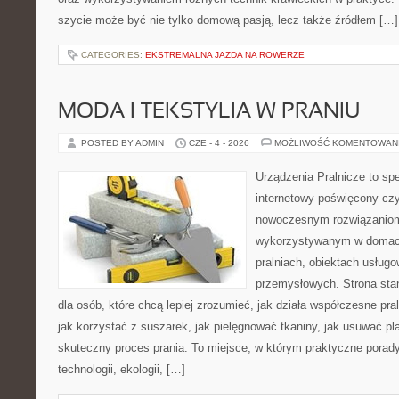
szycie może być nie tylko domową pasją, lecz także źródłem […]
CATEGORIES:
EKSTREMALNA JAZDA NA ROWERZE
MODA I TEKSTYLIA W PRANIU
POSTED BY ADMIN
CZE - 4 - 2026
MOŻLIWOŚĆ KOMENTOWAN
Urządzenia Pralnicze to spe
internetowy poświęcony czy
nowoczesnym rozwiązaniom 
wykorzystywanym w domach,
pralniach, obiektach usług
przemysłowych. Strona sta
dla osób, które chcą lepiej zrozumieć, jak działa współczesne praln
jak korzystać z suszarek, jak pielęgnować tkaniny, jak usuwać pl
skuteczny proces prania. To miejsce, w którym praktyczne porady
technologii, ekologii, […]