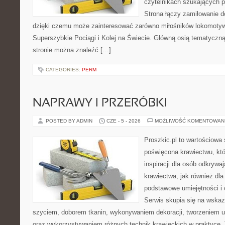
czytelnikach szukających p
Strona łączy zamiłowanie d
dzięki czemu może zainteresować zarówno miłośników lokomotyw.
Superszybkie Pociągi i Kolej na Świecie. Główną osią tematyczną 
stronie można znaleźć […]
CATEGORIES:
PERM
NAPRAWY I PRZERÓBKI
POSTED BY ADMIN
CZE - 5 - 2026
MOŻLIWOŚĆ KOMENTOWAN
Proszkic.pl to wartościowa 
poświęcona krawiectwu, któ
inspiracji dla osób odkryw
krawiectwa, jak również dla
podstawowe umiejętności i 
Serwis skupia się na wska
szyciem, doborem tkanin, wykonywaniem dekoracji, tworzeniem 
oraz wykorzystywaniem różnych technik krawieckich w praktyce. T