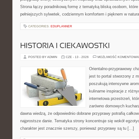
Strona łączy poradnikową formę z tematyką bliską osobom, które 
pełniejszych sylwetek, codziennym komfortem i pięknem w natur
CATEGORIES:
EDUPLANNER
HISTORIA I CIEKAWOSTKI
POSTED BY ADMIN
CZE - 13 - 2026
MOŻLIWOŚĆ KOMENTOWA
Orientalno-przyprawowy char
jest to portal stworzony z 
poszukują intensywne aroma
kulinarne inspiracje z różny
internetowa przestrzeń, kt
zarówno domowych kucharzy,
dawna wiedzą, że odpowiednio dobrane przyprawy potrafią całkow
najprostsze danie. Tematyka strony koncentruje się wokół egzoty
charakter jest znacznie szerszy, ponieważ przyprawy są tu […]