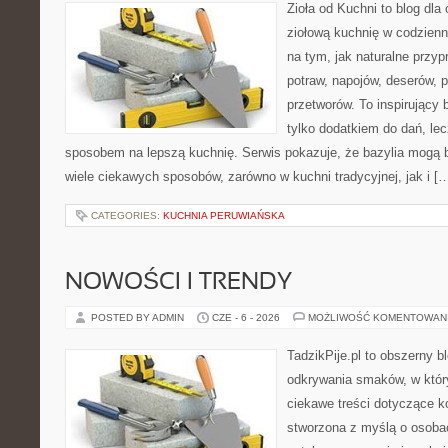
Zioła od Kuchni to blog dla
ziołową kuchnię w codzienn
na tym, jak naturalne przy
potraw, napojów, deserów,
przetworów. To inspirujący 
tylko dodatkiem do dań, lec
sposobem na lepszą kuchnię. Serwis pokazuje, że bazylia mogą
wiele ciekawych sposobów, zarówno w kuchni tradycyjnej, jak i [
CATEGORIES:
KUCHNIA PERUWIAŃSKA
NOWOŚCI I TRENDY
POSTED BY ADMIN
CZE - 6 - 2026
MOŻLIWOŚĆ KOMENTOWAN
TadzikPije.pl to obszerny b
odkrywania smaków, w któr
ciekawe treści dotyczące ko
stworzona z myślą o osoba