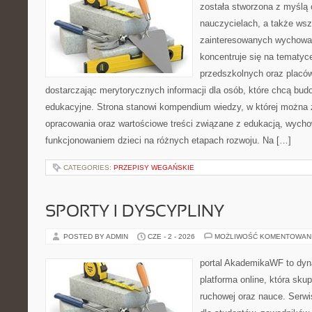
została stworzona z myślą 
nauczycielach, a także ws
zainteresowanych wychowan
koncentruje się na tematyc
przedszkolnych oraz placó
dostarczając merytorycznych informacji dla osób, które chcą bu
edukacyjne. Strona stanowi kompendium wiedzy, w której można
opracowania oraz wartościowe treści związane z edukacją, wych
funkcjonowaniem dzieci na różnych etapach rozwoju. Na […]
CATEGORIES:
PRZEPISY WEGAŃSKIE
SPORTY I DYSCYPLINY
POSTED BY ADMIN
CZE - 2 - 2026
MOŻLIWOŚĆ KOMENTOWAN
portal AkademikaWF to dyna
platforma online, która skup
ruchowej oraz nauce. Serwi