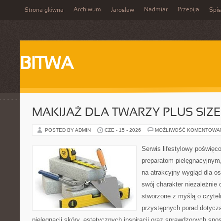
Archiwum
Nadmiar
Przepija
Strona główna
Jarosław
Spis
BITWA
MAKIJAŻ DLA TWARZY PLUS SIZE
POSTED BY ADMIN
CZE - 15 - 2026
MOŻLIWOŚĆ KOMENTOWA
Serwis lifestylowy poświęcon
preparatom pielęgnacyjnym
na atrakcyjny wygląd dla o
swój charakter niezależnie 
stworzone z myślą o czytel
przystępnych porad dotyczą
pielęgnacji skóry, estetycznych inspiracji oraz sprawdzonych sp