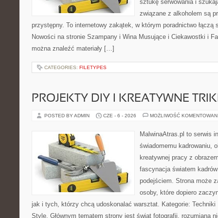
sztukę serwowania i szukaj
związane z alkoholem są p
przystępny. To internetowy zakątek, w którym poradnictwo łączą 
Nowości na stronie Szampany i Wina Musujące i Ciekawostki i Fak
można znaleźć materiały […]
CATEGORIES:
FILETYPES
PROJEKTY DIY I KREATYWNE TRIK
POSTED BY ADMIN
CZE - 6 - 2026
MOŻLIWOŚĆ KOMENTOWAN
MalwinaAtras.pl to serwis 
świadomemu kadrowaniu, obr
kreatywnej pracy z obrazem.
fascynacja światem kadrów
podejściem. Strona może z
osoby, które dopiero zaczyn
jak i tych, którzy chcą udoskonalać warsztat. Kategorie: Techniki F
Style. Głównym tematem strony jest świat fotografii, rozumiana ni