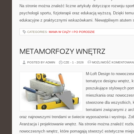
Na stronie można znaleźć liczne artykuły dotyczące rozwoju spor
psychologii sportu, fizjoterapii oraz edukacją wyższą. Dzięki tem
edukacyjne z praktycznymi wskazówkami. Niewątpliwym atutem 
CATEGORIES:
MAMA W CIĄŻY I PO PORODZIE
METAMORFOZY WNĘTRZ
POSTED BY ADMIN
CZE - 1 - 2026
MOŻLIWOŚĆ KOMENTOWAN
M-Loft Design to nowoczes
tematyce designu wnętrz, kt
poszukujące stylowych pom
mieszkania oraz nowoczesn
stworzone dla wszystkich, k
tematami związanymi z arch
oraz najnowszymi trendami w świecie wyposażenia i wystroju. Zob
Aranżacja i projektowanie wnętrz. Na stronie można znaleźć roz
nowoczesnych wnętrz, które pomagają stworzyć estetyczne miejs