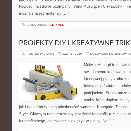
Nowości na stronie Szampany i Wina Musujące i Ciekawostki i Fak
można znaleźć materiały […]
CATEGORIES:
FILETYPES
PROJEKTY DIY I KREATYWNE TRIK
POSTED BY ADMIN
CZE - 6 - 2026
MOŻLIWOŚĆ KOMENTOWAN
MalwinaAtras.pl to serwis 
świadomemu kadrowaniu, obr
kreatywnej pracy z obrazem.
fascynacja światem kadrów
podejściem. Strona może z
osoby, które dopiero zaczyn
jak i tych, którzy chcą udoskonalać warsztat. Kategorie: Techniki F
Style. Głównym tematem strony jest świat fotografii, rozumiana ni
fotograficznego, ale również jako język wizualny. Na […]