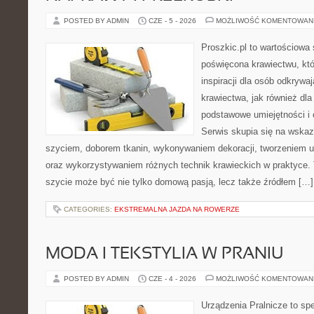
POSTED BY ADMIN
CZE - 5 - 2026
MOŻLIWOŚĆ KOMENTOWAN
Proszkic.pl to wartościowa 
poświęcona krawiectwu, któ
inspiracji dla osób odkryw
krawiectwa, jak również dla
podstawowe umiejętności i 
Serwis skupia się na wska
szyciem, doborem tkanin, wykonywaniem dekoracji, tworzeniem 
oraz wykorzystywaniem różnych technik krawieckich w praktyce. T
szycie może być nie tylko domową pasją, lecz także źródłem […]
CATEGORIES:
EKSTREMALNA JAZDA NA ROWERZE
MODA I TEKSTYLIA W PRANIU
POSTED BY ADMIN
CZE - 4 - 2026
MOŻLIWOŚĆ KOMENTOWAN
Urządzenia Pralnicze to spe