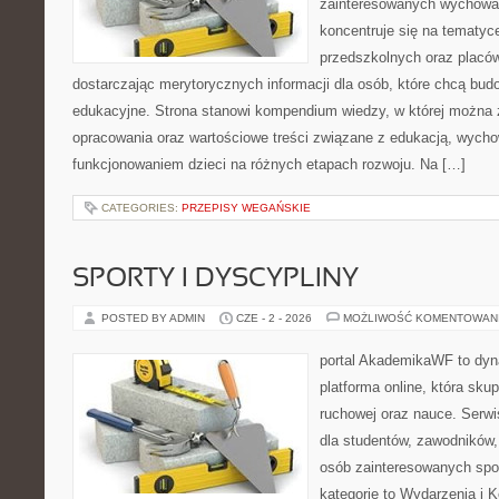
zainteresowanych wychowan
koncentruje się na tematyc
przedszkolnych oraz placó
dostarczając merytorycznych informacji dla osób, które chcą bu
edukacyjne. Strona stanowi kompendium wiedzy, w której można
opracowania oraz wartościowe treści związane z edukacją, wych
funkcjonowaniem dzieci na różnych etapach rozwoju. Na […]
CATEGORIES:
PRZEPISY WEGAŃSKIE
SPORTY I DYSCYPLINY
POSTED BY ADMIN
CZE - 2 - 2026
MOŻLIWOŚĆ KOMENTOWAN
portal AkademikaWF to dyna
platforma online, która skup
ruchowej oraz nauce. Serwi
dla studentów, zawodników,
osób zainteresowanych spo
kategorie to Wydarzenia i K