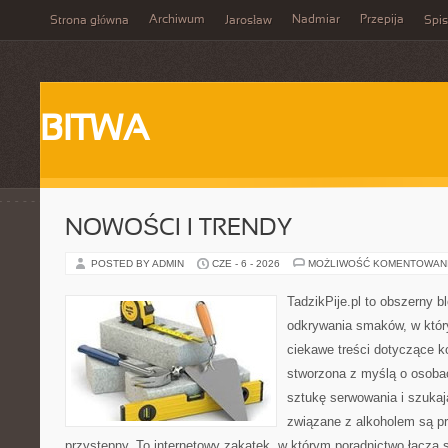
Archiwum
Nadmiar
Przepija
Strona główna
Jarosław
Spis
BITWA
NOWOŚCI I TRENDY
POSTED BY ADMIN
CZE - 6 - 2026
MOŻLIWOŚĆ KOMENTOWAN
TadzikPije.pl to obszerny b
odkrywania smaków, w któr
ciekawe treści dotyczące ko
stworzona z myślą o osoba
sztukę serwowania i szukaj
związane z alkoholem są p
przystępny. To internetowy zakątek, w którym poradnictwo łączą 