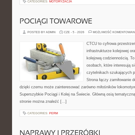
CATEGORIES:
MOTORYZACJA
POCIĄGI TOWAROWE
POSTED BY ADMIN
CZE - 5 - 2026
MOŻLIWOŚĆ KOMENTOWAN
CTCU to cyfrowa przestrzeń
infrastrukturze kolejowej o
kolejową codziennością. To
osobach, które interesują s
czytelnikach szukających p
Strona łączy zamiłowanie d
dzięki czemu może zainteresować zarówno miłośników lokomotyw.
Superszybkie Pociągi i Kolej na Świecie. Główną osią tematyczną 
stronie można znaleźć […]
CATEGORIES:
PERM
NAPRAWY I PRZERÓBKI