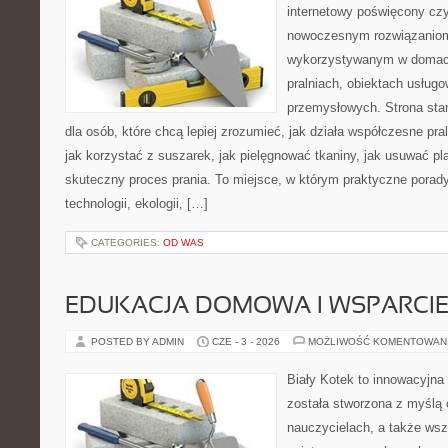
internetowy poświęcony czy
nowoczesnym rozwiązaniom 
wykorzystywanym w domach,
pralniach, obiektach usług
przemysłowych. Strona sta
dla osób, które chcą lepiej zrozumieć, jak działa współczesne praln
jak korzystać z suszarek, jak pielęgnować tkaniny, jak usuwać pl
skuteczny proces prania. To miejsce, w którym praktyczne porady
technologii, ekologii, […]
CATEGORIES:
OD WAS
EDUKACJA DOMOWA I WSPARCIE
POSTED BY ADMIN
CZE - 3 - 2026
MOŻLIWOŚĆ KOMENTOWAN
Biały Kotek to innowacyjna 
została stworzona z myślą 
nauczycielach, a także ws