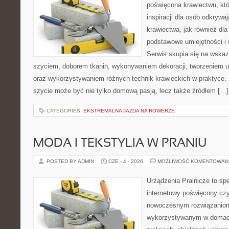
poświęcona krawiectwu, któ
inspiracji dla osób odkryw
krawiectwa, jak również dla
podstawowe umiejętności i 
Serwis skupia się na wska
szyciem, doborem tkanin, wykonywaniem dekoracji, tworzeniem 
oraz wykorzystywaniem różnych technik krawieckich w praktyce. T
szycie może być nie tylko domową pasją, lecz także źródłem […]
CATEGORIES:
EKSTREMALNA JAZDA NA ROWERZE
MODA I TEKSTYLIA W PRANIU
POSTED BY ADMIN
CZE - 4 - 2026
MOŻLIWOŚĆ KOMENTOWAN
Urządzenia Pralnicze to spe
internetowy poświęcony czy
nowoczesnym rozwiązaniom 
wykorzystywanym w domach,