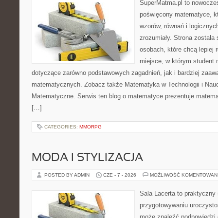
SuperMatma.pl to nowoczes
poświęcony matematyce, któ
wzorów, równań i logicznyc
zrozumiały. Strona została
osobach, które chcą lepiej
miejsce, w którym student 
dotyczące zarówno podstawowych zagadnień, jak i bardziej zaa
matematycznych. Zobacz także Matematyka w Technologii i Nauc
Matematyczne. Serwis ten blog o matematyce prezentuje matemat
[…]
CATEGORIES:
MMORPG
MODA I STYLIZACJA
POSTED BY ADMIN
CZE - 7 - 2026
MOŻLIWOŚĆ KOMENTOWAN
Sala Lacerta to praktyczny
przygotowywaniu uroczystoś
może znaleźć podpowiedzi 