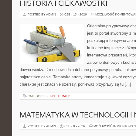
HISTORIA I CIEKAWOSTKI
POSTED BY ADMIN
CZE - 13 - 2026
MOŻLIWOŚĆ KOMENTOWA
Orientalno-przyprawowy char
jest to portal stworzony z 
poszukują intensywne aroma
kulinarne inspiracje z różny
internetowa przestrzeń, kt
zarówno domowych kucharzy,
dawna wiedzą, że odpowiednio dobrane przyprawy potrafią całkow
najprostsze danie. Tematyka strony koncentruje się wokół egzoty
charakter jest znacznie szerszy, ponieważ przyprawy są tu […]
CATEGORIES:
INNE TEMATY
MATEMATYKA W TECHNOLOGII I
POSTED BY ADMIN
CZE - 9 - 2026
MOŻLIWOŚĆ KOMENTOWAN