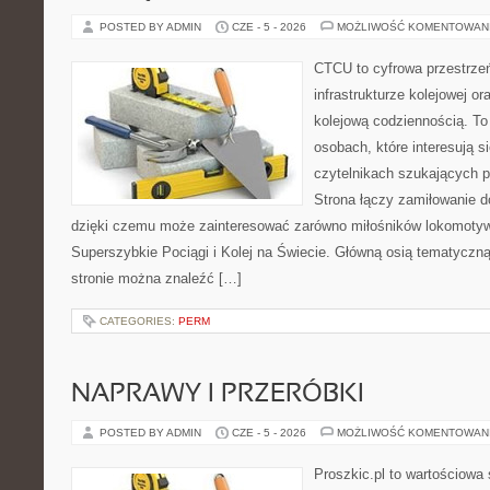
POSTED BY ADMIN
CZE - 5 - 2026
MOŻLIWOŚĆ KOMENTOWAN
CTCU to cyfrowa przestrzeń
infrastrukturze kolejowej o
kolejową codziennością. To
osobach, które interesują s
czytelnikach szukających p
Strona łączy zamiłowanie d
dzięki czemu może zainteresować zarówno miłośników lokomotyw.
Superszybkie Pociągi i Kolej na Świecie. Główną osią tematyczną 
stronie można znaleźć […]
CATEGORIES:
PERM
NAPRAWY I PRZERÓBKI
POSTED BY ADMIN
CZE - 5 - 2026
MOŻLIWOŚĆ KOMENTOWAN
Proszkic.pl to wartościowa 