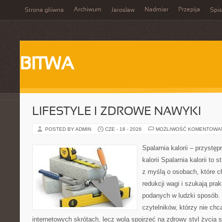
Archiwum
Nadmiar
Przepija
Strona główna
Jarosław
Spis
BITWA
LIFESTYLE I ZDROWE NAWYKI
POSTED BY ADMIN
CZE - 18 - 2026
MOŻLIWOŚĆ KOMENTOWA
Spalarnia kalorii – przystę
kalorii Spalarnia kalorii to
z myślą o osobach, które c
redukcji wagi i szukają pra
podanych w ludzki sposób. 
czytelników, którzy nie chc
internetowych skrótach, lecz wolą spojrzeć na zdrowy styl życia 