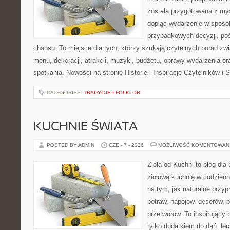
została przygotowana z myś
dopiąć wydarzenie w sposó
przypadkowych decyzji, poś
chaosu. To miejsce dla tych, którzy szukają czytelnych porad zw
menu, dekoracji, atrakcji, muzyki, budżetu, oprawy wydarzenia o
spotkania. Nowości na stronie Historie i Inspiracje Czytelników i 
CATEGORIES:
TRADYCJE I FOLKLOR
KUCHNIE ŚWIATA
POSTED BY ADMIN
CZE - 7 - 2026
MOŻLIWOŚĆ KOMENTOWAN
Zioła od Kuchni to blog dla
ziołową kuchnię w codzienn
na tym, jak naturalne przy
potraw, napojów, deserów,
przetworów. To inspirujący 
tylko dodatkiem do dań, lec