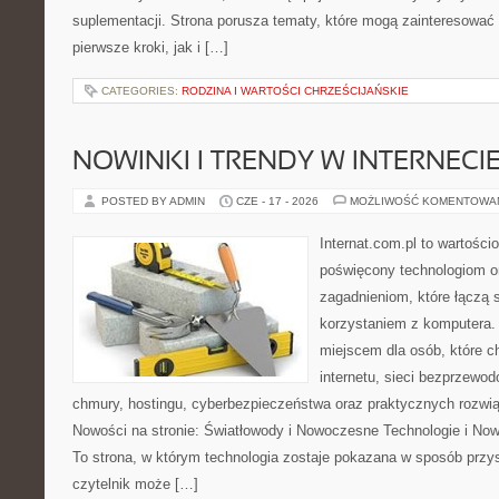
suplementacji. Strona porusza tematy, które mogą zainteresować
pierwsze kroki, jak i […]
CATEGORIES:
RODZINA I WARTOŚCI CHRZEŚCIJAŃSKIE
NOWINKI I TRENDY W INTERNECI
POSTED BY ADMIN
CZE - 17 - 2026
MOŻLIWOŚĆ KOMENTOWA
Internat.com.pl to wartośc
poświęcony technologiom o
zagadnieniom, które łączą 
korzystaniem z komputera.
miejscem dla osób, które c
internetu, sieci bezprzewo
chmury, hostingu, cyberbezpieczeństwa oraz praktycznych rozwi
Nowości na stronie: Światłowody i Nowoczesne Technologie i Nowi
To strona, w którym technologia zostaje pokazana w sposób przyst
czytelnik może […]