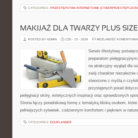
CATEGORIES:
PRZESTĘPSTWA INTERNETOWE (CYBERPRZESTĘPCZOŚ
MAKIJAŻ DLA TWARZY PLUS SIZE
POSTED BY ADMIN
CZE - 15 - 2026
MOŻLIWOŚĆ KOMENTOWA
Serwis lifestylowy poświęcon
preparatom pielęgnacyjnym
na atrakcyjny wygląd dla o
swój charakter niezależnie 
stworzone z myślą o czytel
przystępnych porad dotyczą
pielęgnacji skóry, estetycznych inspiracji oraz sprawdzonych sp
Strona łączy poradnikową formę z tematyką bliską osobom, które 
pełniejszych sylwetek, codziennym komfortem i pięknem w natur
CATEGORIES:
EDUPLANNER