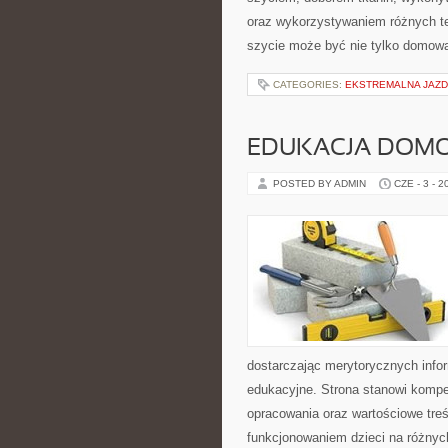
oraz wykorzystywaniem różnych tec
szycie może być nie tylko domową
CATEGORIES:
EKSTREMALNA JAZD
EDUKACJA DOMO
POSTED BY ADMIN
CZE - 3 - 2
dostarczając merytorycznych info
edukacyjne. Strona stanowi komp
opracowania oraz wartościowe tre
funkcjonowaniem dzieci na różnyc