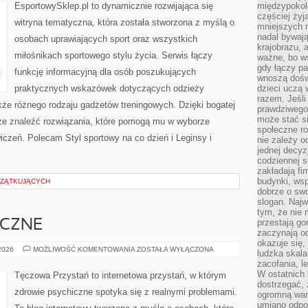
EsportowySklep.pl to dynamicznie rozwijająca się
międzypokol
częściej żyj
witryna tematyczna, która została stworzona z myślą o
mniejszych 
nadal bywają
osobach uprawiających sport oraz wszystkich
krajobrazu, 
miłośnikach sportowego stylu życia. Serwis łączy
ważne, bo ws
gdy łączy pa
funkcję informacyjną dla osób poszukujących
wnoszą dośw
praktycznych wskazówek dotyczących odzieży
dzieci uczą 
razem. Jeśli
kże różnego rodzaju gadżetów treningowych. Dzięki bogatej
prawdziwego 
może stać s
że znaleźć rozwiązania, które pomogą mu w wyborze
społeczne r
czeń. Polecam Styl sportowy na co dzień i Leginsy i
nie zależy o
jednej decyz
codziennej s
zakładają fi
budynki, wsp
CZĄTKUJĄCYCH
dobrze o sw
slogan. Najw
tym, że nie
przestają g
ICZNE
zaczynają o
okazuje się,
ZDROWIE
 2026
MOŻLIWOŚĆ KOMENTOWANIA
ZOSTAŁA WYŁĄCZONA
ludzka skala
PSYCHICZNE
zacofania, l
W ostatnich 
Tęczowa Przystań to internetowa przystań, w którym
dostrzegać,
zdrowie psychiczne spotyka się z realnymi problemami.
ogromną wart
umiano odpo