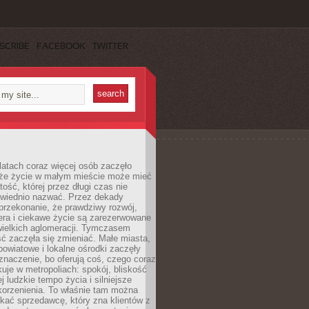
SCRIBE
FACEBOOK
TWITTER
latach coraz więcej osób zaczęło
 że życie w małym mieście może mieć
ość, której przez długi czas nie
wiednio nazwać. Przez dekady
przekonanie, że prawdziwy rozwój,
era i ciekawe życie są zarezerwowane
wielkich aglomeracji. Tymczasem
ć zaczęła się zmieniać. Małe miasta,
owiatowe i lokalne ośrodki zaczęły
naczenie, bo oferują coś, czego coraz
kuje w metropoliach: spokój, bliskość
ej ludzkie tempo życia i silniejsze
korzenienia. To właśnie tam można
kać sprzedawcę, który zna klientów z