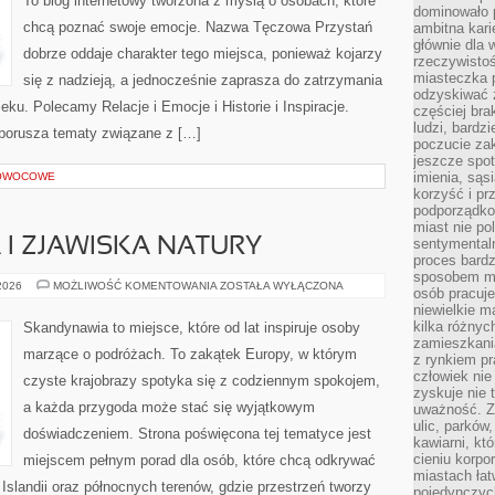
To blog internetowy tworzona z myślą o osobach, które
dominowało 
chcą poznać swoje emocje. Nazwa Tęczowa Przystań
ambitna kari
głównie dla 
dobrze oddaje charakter tego miejsca, ponieważ kojarzy
rzeczywistoś
miasteczka p
się z nadzieją, a jednocześnie zaprasza do zatrzymania
odzyskiwać z
ieku. Polecamy Relacje i Emocje i Historie i Inspiracje.
częściej bra
ludzi, bardzi
 porusza tematy związane z […]
poczucie za
jeszcze spot
imienia, są
 OWOCOWE
korzyść i prz
podporządko
miast nie po
I ZJAWISKA NATURY
sentymental
proces bard
sposobem my
ZORZA
 2026
MOŻLIWOŚĆ KOMENTOWANIA
ZOSTAŁA WYŁĄCZONA
osób pracuje
POLARNA
niewielkie ma
I
ZJAWISKA
kilka różnyc
Skandynawia to miejsce, które od lat inspiruje osoby
NATURY
zamieszkania
marzące o podróżach. To zakątek Europy, w którym
z rynkiem p
człowiek nie
czyste krajobrazy spotyka się z codziennym spokojem,
zyskuje nie 
a każda przygoda może stać się wyjątkowym
uważność. Z
ulic, parków
doświadczeniem. Strona poświęcona tej tematyce jest
kawiarni, kt
cieniu korpo
miejscem pełnym porad dla osób, które chcą odkrywać
miastach łat
, Islandii oraz północnych terenów, gdzie przestrzeń tworzy
pojedynczych