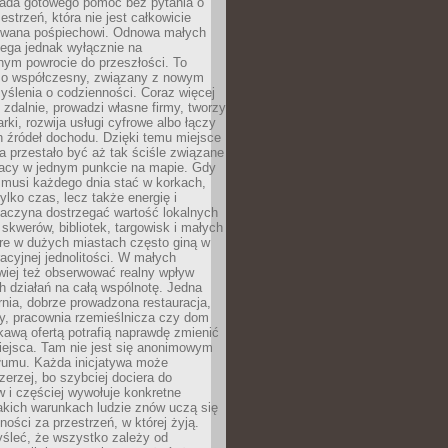
siada gotowego pomóc bez pytania o
estrzeń, która nie jest całkowicie
wana pośpiechowi. Odnowa małych
lega jednak wyłącznie na
nym powrocie do przeszłości. To
zo współczesny, związany z nowym
ślenia o codzienności. Coraz więcej
 zdalnie, prowadzi własne firmy, tworzy
rki, rozwija usługi cyfrowe albo łączy
h źródeł dochodu. Dzięki temu miejsce
 przestało być aż tak ściśle związane
racy w jednym punkcie na mapie. Gdy
 musi każdego dnia stać w korkach,
tylko czas, lecz także energię i
aczyna dostrzegać wartość lokalnych
, skwerów, bibliotek, targowisk i małych
óre w dużych miastach często giną w
racyjnej jednolitości. W małych
wiej też obserwować realny wpływ
 działań na całą wspólnotę. Jedna
nia, dobrze prowadzona restauracja,
y, pracownia rzemieślnicza czy dom
ekawą ofertą potrafią naprawdę zmienić
iejsca. Tam nie jest się anonimowym
łumu. Każda inicjatywa może
erzej, bo szybciej dociera do
 i częściej wywołuje konkretne
akich warunkach ludzie znów uczą się
ności za przestrzeń, w której żyją.
yśleć, że wszystko zależy od