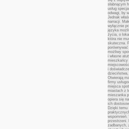
słabnącym h
usług specja
odwagi, by w
Jednak właśn
narracji. Ma
wyłącznie p
języka możli
życia, o lok
która nie mu
skuteczna. P
porównywać 
możliwy spos
i własne atu
mieszkańcy 
miejscowośc
i doświadcze
dzieciństwa,
Otwierają ma
firmy usługo
miejsca spo
miastach z 
mieszanka po
opiera się n
ich dostosow
Dzięki temu 
praktycznyc
wspomnień. 
przestrzeni
zadbanych, z