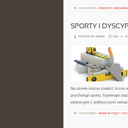
CATEGORIES:
PRZEPISY WEGAŃS
SPORTY I DYSCY
POSTED BY ADMIN
CZE - 2 - 2
Na stronie można znaleźć liczne a
psychologii sportu, fizjoterapii o
edukacyjne z praktycznymi wskaz
CATEGORIES:
MAMA W CIĄŻY I PO