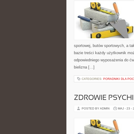
sportowej, butów sportowych, a ta
bazie treści każdy użytkownik mo
odpowiedniego wyposażenia do ćwi
bielizna […]
CATEGORIES:
PORADNIKI DLA PO
ZDROWIE PSYCH
POSTED BY ADMIN
MAJ - 23 -