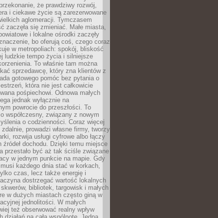
przekonanie, że prawdziwy rozwój,
era i ciekawe życie są zarezerwowane
wielkich aglomeracji. Tymczasem
ć zaczęła się zmieniać. Małe miasta,
owiatowe i lokalne ośrodki zaczęły
naczenie, bo oferują coś, czego coraz
kuje w metropoliach: spokój, bliskość
ej ludzkie tempo życia i silniejsze
korzenienia. To właśnie tam można
kać sprzedawcę, który zna klientów z
siada gotowego pomóc bez pytania o
estrzeń, która nie jest całkowicie
wana pośpiechowi. Odnowa małych
lega jednak wyłącznie na
nym powrocie do przeszłości. To
zo współczesny, związany z nowym
ślenia o codzienności. Coraz więcej
 zdalnie, prowadzi własne firmy, tworzy
rki, rozwija usługi cyfrowe albo łączy
h źródeł dochodu. Dzięki temu miejsce
 przestało być aż tak ściśle związane
racy w jednym punkcie na mapie. Gdy
 musi każdego dnia stać w korkach,
tylko czas, lecz także energię i
aczyna dostrzegać wartość lokalnych
, skwerów, bibliotek, targowisk i małych
óre w dużych miastach często giną w
racyjnej jednolitości. W małych
wiej też obserwować realny wpływ
 działań na całą wspólnotę. Jedna