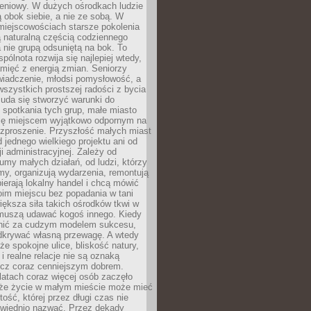
eniowy. W dużych ośrodkach ludzie
ą obok siebie, a nie ze sobą. W
miejscowościach starsze pokolenia
 naturalną częścią codziennego
a nie grupą odsuniętą na bok. To
pólnota rozwija się najlepiej wtedy,
mięć z energią zmian. Seniorzy
iadczenie, młodsi pomysłowość, a
wszystkich prostszej radości z bycia
 uda się stworzyć warunki do
spotkania tych grup, małe miasto
ię miejscem wyjątkowo odpornym na
ozproszenie. Przyszłość małych miast
d jednego wielkiego projektu ani od
ji administracyjnej. Zależy od
umy małych działań, od ludzi, którzy
rmy, organizują wydarzenia, remontują
ierają lokalny handel i chcą mówić
oim miejscu bez popadania w tani
iększa siła takich ośrodków tkwi w
 muszą udawać kogoś innego. Kiedy
onić za cudzym modelem sukcesu,
dkrywać własną przewagę. A wtedy
 że spokojne ulice, bliskość natury,
 i realne relacje nie są oznaką
ecz coraz cenniejszym dobrem.
latach coraz więcej osób zaczęło
 że życie w małym mieście może mieć
ość, której przez długi czas nie
wiednio nazwać. Przez dekady