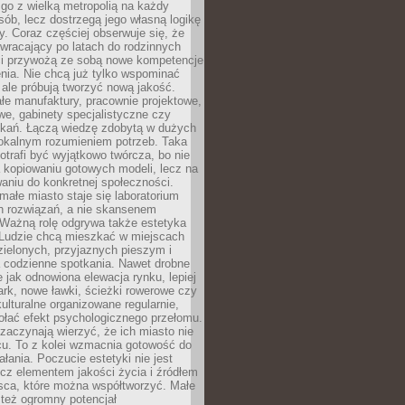
go z wielką metropolią na każdy
ób, lecz dostrzegą jego własną logikę
ty. Coraz częściej obserwuje się, że
wracający po latach do rodzinnych
i przywożą ze sobą nowe kompetencje
nia. Nie chcą już tylko wspominać
 ale próbują tworzyć nową jakość.
łe manufaktury, pracownie projektowe,
we, gabinety specjalistyczne czy
tkań. Łączą wiedzę zdobytą w dużych
lokalnym rozumieniem potrzeb. Taka
trafi być wyjątkowo twórcza, bo nie
a kopiowaniu gotowych modeli, lecz na
aniu do konkretnej społeczności.
małe miasto staje się laboratorium
h rozwiązań, a nie skansenem
Ważną rolę odgrywa także estetyka
. Ludzie chcą mieszkać w miejscach
ielonych, przyjaznych pieszym i
a codzienne spotkania. Nawet drobne
e jak odnowiona elewacja rynku, lepiej
rk, nowe ławki, ścieżki rowerowe czy
ulturalne organizowane regularnie,
ołać efekt psychologicznego przełomu.
aczynają wierzyć, że ich miasto nie
cu. To z kolei wzmacnia gotowość do
ałania. Poczucie estetyki nie jest
cz elementem jakości życia i źródłem
sca, które można współtworzyć. Małe
też ogromny potencjał