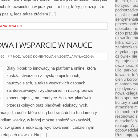
imienia, są
korzyść i prz
hnik krawieckich w praktyce. To blog, który pokazuje, że
podporządko
 pasją, lecz także źródłem […]
miast nie po
sentymental
proces bard
A NA ROWERZE
sposobem my
osób pracuje
niewielkie ma
kilka różnyc
WA I WSPARCIE W NAUCE
zamieszkania
z rynkiem p
człowiek nie
EDUKACJA
026
MOŻLIWOŚĆ KOMENTOWANIA
ZOSTAŁA WYŁĄCZONA
DOMOWA
zyskuje nie 
I
uważność. Z
WSPARCIE
Biały Kotek to innowacyjna platforma online, która
ulic, parków
W
NAUCE
kawiarni, kt
została stworzona z myślą o opiekunach,
cieniu korpo
nauczycielach, a także wszystkich osobach
miastach łat
pojedynczych
zainteresowanych wychowaniem i nauką. Serwis
nowa księgar
koncentruje się na tematyce żłobków, placówek
klub sportow
kultury z ci
przedszkolnych oraz placówek edukacyjnych,
atmosferę m
elementem t
rmacji dla osób, które chcą budować dobre fundamenty
rezonować sz
endium wiedzy, w której można znaleźć wskazówki,
mieszkańców
reakcje. W t
ści związane z edukacją, wychowaniem i codziennym
odpowiedzial
h etapach rozwoju. Na […]
Przestają m