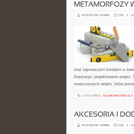
METAMORFOZY 
POSTED BY ADMIN
CZE - 1 - 2
oraz najnowszymi trendami w świec
Aranżacja i projektowanie wnętrz
nowoczesnych wnętrz, które pomag
CATEGORIES:
KAJAKARSTWO DLA
AKCESORIA I DO
POSTED BY ADMIN
CZE - 1 - 2