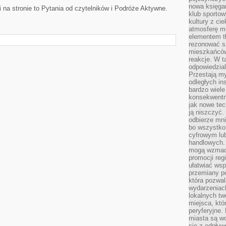
nowa księgar
 na stronie to Pytania od czytelników i Podróże Aktywne.
klub sportow
kultury z ci
atmosferę m
elementem t
rezonować sz
mieszkańców
reakcje. W t
odpowiedzial
Przestają m
odległych in
bardzo wiele
konsekwentni
jak nowe tec
ją niszczyć.
odbierze mn
bo wszystko
cyfrowym lu
handlowych. 
mogą wzmacn
promocji reg
ułatwiać wsp
przemiany po
która pozwa
wydarzeniac
lokalnych t
miejsca, któ
peryferyjne.
miasta są w
się z odpływ