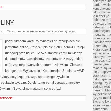
odległych in
bardzo wiele
KIE
konsekwentni
jak nowe tec
ją niszczyć.
odbierze mn
PLINY
bo wszystko
cyfrowym lu
handlowych. 
SPORTY
026
MOŻLIWOŚĆ KOMENTOWANIA
ZOSTAŁA WYŁĄCZONA
I
mogą wzmacn
DYSCYPLINY
promocji reg
portal AkademikaWF to dynamicznie rozwijająca się
ułatwiać wsp
przemiany po
platforma online, która skupia się ruchu, zdrowiu, terapii
która pozwa
ruchowej oraz nauce. Serwis stanowi centrum wiedzy
wydarzeniac
lokalnych t
dla studentów, zawodników, trenerów oraz wszystkich
miejsca, któ
peryferyjne.
osób zainteresowanych sportem i zdrowiem. Ciekawe
miasta są w
kategorie to Wydarzenia i Konferencje i Studia na AWF.
się z odpływ
słabnącym h
rtykuły dotyczące rozwoju sportowego, żywienia,
usług specja
raz edukacją wyższą. Dzięki temu portal zestawia aspekty
odwagi, by w
Jednak właśn
ówkami. Niewątpliwym atutem serwisu […]
narracji. Ma
wyłącznie p
języka możli
 PORODZIE
życia, o lok
która nie mu
skuteczna. P