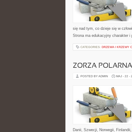
się nad tym, co dzieje się w człow
Strona ma edukacyjny charakter i
CATEGORIES:
DRZEWA I KRZEWY
ZORZA POLARNA 
POSTED BY ADMIN
MAJ - 22 -
Danii, Szwecji, Norwegii, Finlandii