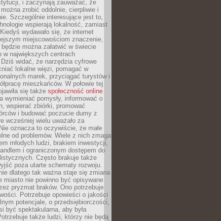
stytucji, i zaczynają zauważać, że
 można zrobić oddolnie, cierpliwie i
e. Szczególnie interesujące jest to,
hnologie wspierają lokalność, zamiast
 Kiedyś wydawało się, że internet
iejszym miejscowościom znaczenie,
 będzie można załatwić w świecie
b w największych centrach
Dziś widać, że narzędzia cyfrowe
iać lokalne więzi, pomagać w
ionalnych marek, przyciągać turystów i
ółpracę mieszkańców. W połowie tej
jawiła się także
społeczność online
la wymieniać pomysły, informować o
h, wspierać zbiórki, promować
wórców i budować poczucie dumy z
re wcześniej wielu uważało za
 Nie oznacza to oczywiście, że małe
olne od problemów. Wiele z nich zmaga
em młodych ludzi, brakiem inwestycji,
andlem i ograniczonym dostępem do
listycznych. Często brakuje także
yjść poza utarte schematy rozwoju.
ie dlatego tak ważna staje się zmiana
łe miasto nie powinno być opisywane
rzez pryzmat braków. Ono potrzebuje
wości. Potrzebuje opowieści o jakości
alnym potencjale, o przedsiębiorczości,
si być spektakularna, aby była
otrzebuje także ludzi, którzy nie będą