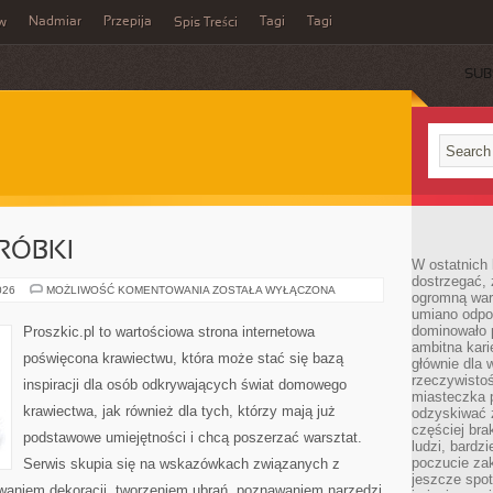
Nadmiar
Przepija
Tagi
Tagi
aw
Spis Treści
SUB
RÓBKI
W ostatnich 
dostrzegać,
NAPRAWY
026
MOŻLIWOŚĆ KOMENTOWANIA
ZOSTAŁA WYŁĄCZONA
ogromną wart
I
umiano odpo
PRZERÓBKI
dominowało 
Proszkic.pl to wartościowa strona internetowa
ambitna kari
poświęcona krawiectwu, która może stać się bazą
głównie dla 
rzeczywistoś
inspiracji dla osób odkrywających świat domowego
miasteczka p
krawiectwa, jak również dla tych, którzy mają już
odzyskiwać z
częściej bra
podstawowe umiejętności i chcą poszerzać warsztat.
ludzi, bardzi
poczucie za
Serwis skupia się na wskazówkach związanych z
jeszcze spot
waniem dekoracji, tworzeniem ubrań, poznawaniem narzędzi