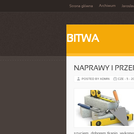
Archiwum
Strona główna
Jarosł
BITWA
NAPRAWY I PRZE
POSTED BY ADMIN
CZE - 5 - 2
szyciem, doborem tkanin, wykony