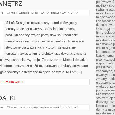
porównywać 
WNĘTRZ
możliwy spos
i własne atu
METAMORFOZY
mieszkańcy 
026
MOŻLIWOŚĆ KOMENTOWANIA
ZOSTAŁA WYŁĄCZONA
WNĘTRZ
miejscowośc
i doświadcze
M-Loft Design to nowoczesny portal poświęcony
dzieciństwa,
Otwierają ma
tematyce designu wnętrz, który inspiruje osoby
firmy usługo
poszukujące stylowych pomysłów na urządzenie
miejsca spo
miastach z 
mieszkania oraz nowoczesnego wnętrza. To miejsce
mieszanka po
stworzone dla wszystkich, którzy interesują się
opiera się n
ich dostosow
tematami związanymi z architekturą, dekoracją wnętrz
Dzięki temu 
praktycznyc
ie wyposażenia i wystroju. Zobacz także Meble i dodatki i
wspomnień. 
. Na stronie można znaleźć rozbudowane artykuły dotyczące
przestrzeni
zadbanych, z
ają stworzyć estetyczne miejsce do życia. M-Loft […]
otwartych n
zmiany, taki
 POCZĄTKUJĄCYCH
urządzony pa
wydarzenia k
potrafią wyw
Mieszkańcy z
DATKI
stoi w miejs
dalszego dzi
luksusem, le
AKCESORIA
026
MOŻLIWOŚĆ KOMENTOWANIA
ZOSTAŁA WYŁĄCZONA
dumy z miej
I
DODATKI
miasta mają 