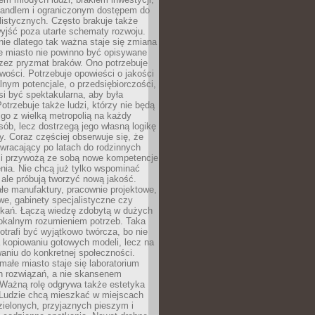
andlem i ograniczonym dostępem do
listycznych. Często brakuje także
yjść poza utarte schematy rozwoju.
ie dlatego tak ważna staje się zmiana
łe miasto nie powinno być opisywane
rzez pryzmat braków. Ono potrzebuje
wości. Potrzebuje opowieści o jakości
alnym potencjale, o przedsiębiorczości,
si być spektakularna, aby była
otrzebuje także ludzi, którzy nie będą
go z wielką metropolią na każdy
ób, lecz dostrzegą jego własną logikę
ty. Coraz częściej obserwuje się, że
wracający po latach do rodzinnych
i przywożą ze sobą nowe kompetencje
nia. Nie chcą już tylko wspominać
 ale próbują tworzyć nową jakość.
łe manufaktury, pracownie projektowe,
we, gabinety specjalistyczne czy
tkań. Łączą wiedzę zdobytą w dużych
lokalnym rozumieniem potrzeb. Taka
trafi być wyjątkowo twórcza, bo nie
a kopiowaniu gotowych modeli, lecz na
aniu do konkretnej społeczności.
małe miasto staje się laboratorium
h rozwiązań, a nie skansenem
Ważną rolę odgrywa także estetyka
. Ludzie chcą mieszkać w miejscach
ielonych, przyjaznych pieszym i