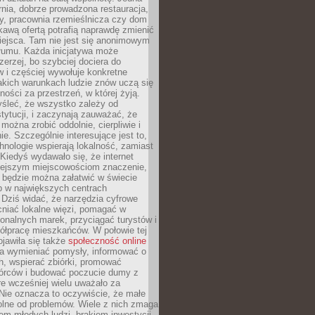
nia, dobrze prowadzona restauracja,
y, pracownia rzemieślnicza czy dom
ekawą ofertą potrafią naprawdę zmienić
iejsca. Tam nie jest się anonimowym
łumu. Każda inicjatywa może
erzej, bo szybciej dociera do
 i częściej wywołuje konkretne
akich warunkach ludzie znów uczą się
ności za przestrzeń, w której żyją.
yśleć, że wszystko zależy od
stytucji, i zaczynają zauważać, że
 można zrobić oddolnie, cierpliwie i
e. Szczególnie interesujące jest to,
hnologie wspierają lokalność, zamiast
 Kiedyś wydawało się, że internet
iejszym miejscowościom znaczenie,
 będzie można załatwić w świecie
b w największych centrach
Dziś widać, że narzędzia cyfrowe
iać lokalne więzi, pomagać w
ionalnych marek, przyciągać turystów i
ółpracę mieszkańców. W połowie tej
jawiła się także
społeczność online
la wymieniać pomysły, informować o
h, wspierać zbiórki, promować
wórców i budować poczucie dumy z
re wcześniej wielu uważało za
 Nie oznacza to oczywiście, że małe
olne od problemów. Wiele z nich zmaga
em młodych ludzi, brakiem inwestycji,