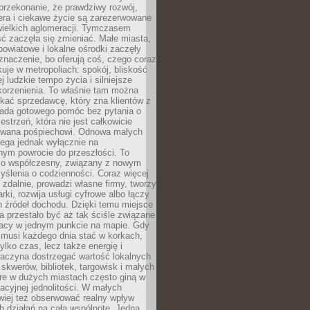
przekonanie, że prawdziwy rozwój,
era i ciekawe życie są zarezerwowane
wielkich aglomeracji. Tymczasem
ć zaczęła się zmieniać. Małe miasta,
owiatowe i lokalne ośrodki zaczęły
naczenie, bo oferują coś, czego coraz
kuje w metropoliach: spokój, bliskość
ej ludzkie tempo życia i silniejsze
korzenienia. To właśnie tam można
kać sprzedawcę, który zna klientów z
siada gotowego pomóc bez pytania o
estrzeń, która nie jest całkowicie
wana pośpiechowi. Odnowa małych
lega jednak wyłącznie na
nym powrocie do przeszłości. To
zo współczesny, związany z nowym
ślenia o codzienności. Coraz więcej
 zdalnie, prowadzi własne firmy, tworzy
rki, rozwija usługi cyfrowe albo łączy
h źródeł dochodu. Dzięki temu miejsce
 przestało być aż tak ściśle związane
racy w jednym punkcie na mapie. Gdy
 musi każdego dnia stać w korkach,
tylko czas, lecz także energię i
aczyna dostrzegać wartość lokalnych
, skwerów, bibliotek, targowisk i małych
óre w dużych miastach często giną w
racyjnej jednolitości. W małych
wiej też obserwować realny wpływ
 działań na całą wspólnotę. Jedna