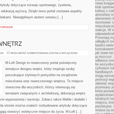
nowa księgar
rtykuły dotyczące rozwoju sportowego, żywienia,
klub sportow
kultury z ci
raz edukacją wyższą. Dzięki temu portal zestawia aspekty
atmosferę m
ówkami. Niewątpliwym atutem serwisu […]
elementem t
rezonować sz
mieszkańców
 PORODZIE
reakcje. W t
odpowiedzial
Przestają m
odległych in
WNĘTRZ
bardzo wiele
konsekwentni
jak nowe tec
METAMORFOZY
026
MOŻLIWOŚĆ KOMENTOWANIA
ZOSTAŁA WYŁĄCZONA
WNĘTRZ
ją niszczyć.
odbierze mn
M-Loft Design to nowoczesny portal poświęcony
bo wszystko
cyfrowym lu
tematyce designu wnętrz, który inspiruje osoby
handlowych. 
poszukujące stylowych pomysłów na urządzenie
mogą wzmacn
promocji reg
mieszkania oraz nowoczesnego wnętrza. To miejsce
ułatwiać wsp
stworzone dla wszystkich, którzy interesują się
przemiany po
która pozwa
tematami związanymi z architekturą, dekoracją wnętrz
wydarzeniac
lokalnych t
ie wyposażenia i wystroju. Zobacz także Meble i dodatki i
miejsca, któ
. Na stronie można znaleźć rozbudowane artykuły dotyczące
peryferyjne.
miasta są w
ają stworzyć estetyczne miejsce do życia. M-Loft […]
się z odpływ