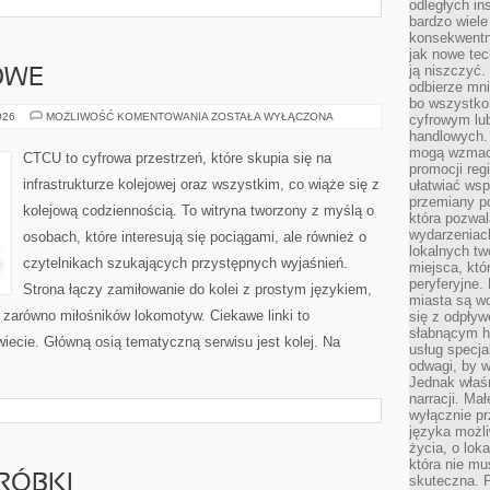
odległych in
bardzo wiele
konsekwentni
jak nowe tec
ją niszczyć.
OWE
odbierze mn
bo wszystko
POCIĄGI
026
MOŻLIWOŚĆ KOMENTOWANIA
ZOSTAŁA WYŁĄCZONA
cyfrowym lu
TOWAROWE
handlowych. 
mogą wzmacn
CTCU to cyfrowa przestrzeń, które skupia się na
promocji reg
infrastrukturze kolejowej oraz wszystkim, co wiąże się z
ułatwiać wsp
przemiany po
kolejową codziennością. To witryna tworzony z myślą o
która pozwa
wydarzeniac
osobach, które interesują się pociągami, ale również o
lokalnych t
czytelnikach szukających przystępnych wyjaśnień.
miejsca, któ
peryferyjne.
Strona łączy zamiłowanie do kolei z prostym językiem,
miasta są w
zarówno miłośników lokomotyw. Ciekawe linki to
się z odpływ
słabnącym h
wiecie. Główną osią tematyczną serwisu jest kolej. Na
usług specja
odwagi, by w
Jednak właśn
narracji. Ma
wyłącznie p
języka możli
życia, o lok
która nie mu
RÓBKI
skuteczna. P