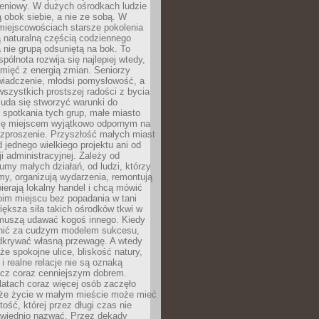
eniowy. W dużych ośrodkach ludzie
ą obok siebie, a nie ze sobą. W
miejscowościach starsze pokolenia
 naturalną częścią codziennego
a nie grupą odsuniętą na bok. To
pólnota rozwija się najlepiej wtedy,
mięć z energią zmian. Seniorzy
iadczenie, młodsi pomysłowość, a
wszystkich prostszej radości z bycia
 uda się stworzyć warunki do
spotkania tych grup, małe miasto
ię miejscem wyjątkowo odpornym na
ozproszenie. Przyszłość małych miast
d jednego wielkiego projektu ani od
ji administracyjnej. Zależy od
umy małych działań, od ludzi, którzy
rmy, organizują wydarzenia, remontują
ierają lokalny handel i chcą mówić
oim miejscu bez popadania w tani
iększa siła takich ośrodków tkwi w
 muszą udawać kogoś innego. Kiedy
onić za cudzym modelem sukcesu,
dkrywać własną przewagę. A wtedy
 że spokojne ulice, bliskość natury,
 i realne relacje nie są oznaką
ecz coraz cenniejszym dobrem.
latach coraz więcej osób zaczęło
 że życie w małym mieście może mieć
ość, której przez długi czas nie
wiednio nazwać. Przez dekady