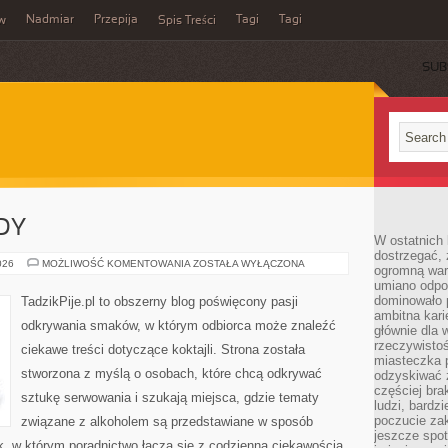
Nadmiar
Przepija
Tagi
Tagi
aw
Spis Treści
SUB
DY
W ostatnich 
dostrzegać,
NOWOŚCI
026
MOŻLIWOŚĆ KOMENTOWANIA
ZOSTAŁA WYŁĄCZONA
ogromną wart
I
umiano odpo
TRENDY
dominowało 
TadzikPije.pl to obszerny blog poświęcony pasji
ambitna kari
odkrywania smaków, w którym odbiorca może znaleźć
głównie dla 
rzeczywistoś
ciekawe treści dotyczące koktajli. Strona została
miasteczka p
stworzona z myślą o osobach, które chcą odkrywać
odzyskiwać z
częściej bra
sztukę serwowania i szukają miejsca, gdzie tematy
ludzi, bardzi
poczucie za
związane z alkoholem są przedstawiane w sposób
jeszcze spot
k, w którym poradnictwo łączą się z codzienną ciekawością.