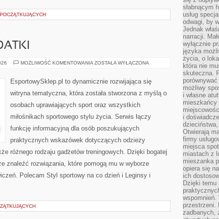
słabnącym h
usług specja
 POCZĄTKUJĄCYCH
odwagi, by w
Jednak właśn
narracji. Ma
wyłącznie p
DATKI
języka możli
życia, o lok
AKCESORIA
026
MOŻLIWOŚĆ KOMENTOWANIA
ZOSTAŁA WYŁĄCZONA
która nie mu
I
skuteczna. P
DODATKI
porównywać 
EsportowySklep.pl to dynamicznie rozwijająca się
możliwy spos
witryna tematyczna, która została stworzona z myślą o
i własne atu
mieszkańcy 
osobach uprawiających sport oraz wszystkich
miejscowośc
miłośnikach sportowego stylu życia. Serwis łączy
i doświadcze
dzieciństwa,
funkcję informacyjną dla osób poszukujących
Otwierają ma
firmy usługo
praktycznych wskazówek dotyczących odzieży
miejsca spo
kże różnego rodzaju gadżetów treningowych. Dzięki bogatej
miastach z 
mieszanka po
że znaleźć rozwiązania, które pomogą mu w wyborze
opiera się n
czeń. Polecam Styl sportowy na co dzień i Leginsy i
ich dostosow
Dzięki temu 
praktycznyc
wspomnień. 
przestrzeni
CZĄTKUJĄCYCH
zadbanych, z