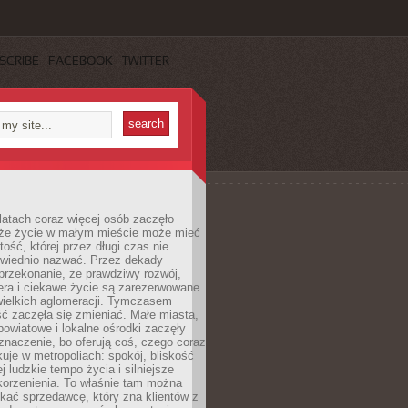
SCRIBE
FACEBOOK
TWITTER
latach coraz więcej osób zaczęło
 że życie w małym mieście może mieć
ość, której przez długi czas nie
wiednio nazwać. Przez dekady
przekonanie, że prawdziwy rozwój,
era i ciekawe życie są zarezerwowane
wielkich aglomeracji. Tymczasem
ć zaczęła się zmieniać. Małe miasta,
owiatowe i lokalne ośrodki zaczęły
naczenie, bo oferują coś, czego coraz
kuje w metropoliach: spokój, bliskość
ej ludzkie tempo życia i silniejsze
korzenienia. To właśnie tam można
kać sprzedawcę, który zna klientów z