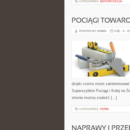
CATEGORIES:
MOTORYZACJA
POCIĄGI TOWAR
POSTED BY ADMIN
CZE - 5 - 2
dzięki czemu może zainteresować 
Superszybkie Pociągi i Kolej na Ś
stronie można znaleźć […]
CATEGORIES:
PERM
NAPRAWY I PRZE