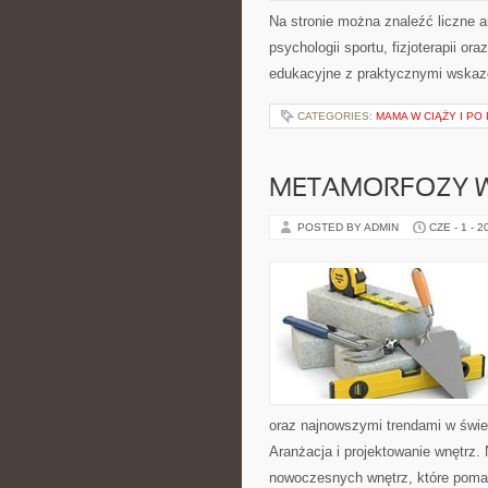
Na stronie można znaleźć liczne a
psychologii sportu, fizjoterapii o
edukacyjne z praktycznymi wskaz
CATEGORIES:
MAMA W CIĄŻY I PO
METAMORFOZY 
POSTED BY ADMIN
CZE - 1 - 2
oraz najnowszymi trendami w świec
Aranżacja i projektowanie wnętrz
nowoczesnych wnętrz, które pomag