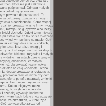
siada gotowego pomóc bez pytania o
estrzeń, która nie jest całkowicie
wana pośpiechowi. Odnowa małych
lega jednak wyłącznie na
nym powrocie do przeszłości. To
zo współczesny, związany z nowym
ślenia o codzienności. Coraz więcej
 zdalnie, prowadzi własne firmy, tworzy
rki, rozwija usługi cyfrowe albo łączy
h źródeł dochodu. Dzięki temu miejsce
 przestało być aż tak ściśle związane
racy w jednym punkcie na mapie. Gdy
 musi każdego dnia stać w korkach,
tylko czas, lecz także energię i
aczyna dostrzegać wartość lokalnych
, skwerów, bibliotek, targowisk i małych
óre w dużych miastach często giną w
racyjnej jednolitości. W małych
wiej też obserwować realny wpływ
 działań na całą wspólnotę. Jedna
nia, dobrze prowadzona restauracja,
y, pracownia rzemieślnicza czy dom
ekawą ofertą potrafią naprawdę zmienić
iejsca. Tam nie jest się anonimowym
łumu. Każda inicjatywa może
erzej, bo szybciej dociera do
 i częściej wywołuje konkretne
akich warunkach ludzie znów uczą się
ności za przestrzeń, w której żyją.
yśleć, że wszystko zależy od