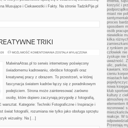
imienia, są
korzyść i prz
a Musujące i Ciekawostki i Fakty. Na stronie TadzikPije.pl
podporządko
miast nie po
sentymental
proces bard
sposobem my
osób pracuje
niewielkie ma
kilka różnyc
KREATYWNE TRIKI
zamieszkania
z rynkiem p
człowiek nie
PROJEKTY
026
MOŻLIWOŚĆ KOMENTOWANIA
ZOSTAŁA WYŁĄCZONA
DIY
zyskuje nie 
I
uważność. Z
KREATYWNE
MalwinaAtras.pl to serwis internetowy poświęcony
ulic, parków
TRIKI
kawiarni, kt
świadomemu kadrowaniu, obróbce fotografii oraz
cieniu korpo
kreatywnej pracy z obrazem. To przestrzeń, w której
miastach łat
pojedynczych
fascynacja światem kadrów łączy się z poradnikowym
nowa księgar
podejściem. Strona może zainteresować zarówno
klub sportow
kultury z ci
osoby, które dopiero zaczynają przygodę z fotografią,
atmosferę m
elementem t
 warsztat. Kategorie: Techniki Fotograficzne i Inspiracje i
rezonować sz
 świat fotografii, rozumiana nie tylko jako obsługa sprzętu
mieszkańców
reakcje. W t
język wizualny. Na […]
odpowiedzial
Przestają m