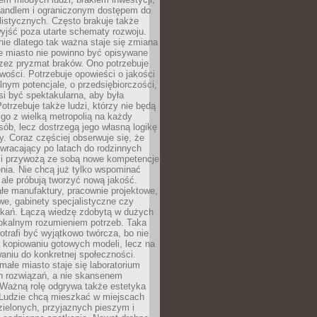
andlem i ograniczonym dostępem do
listycznych. Często brakuje także
yjść poza utarte schematy rozwoju.
ie dlatego tak ważna staje się zmiana
łe miasto nie powinno być opisywane
rzez pryzmat braków. Ono potrzebuje
wości. Potrzebuje opowieści o jakości
alnym potencjale, o przedsiębiorczości,
si być spektakularna, aby była
otrzebuje także ludzi, którzy nie będą
go z wielką metropolią na każdy
ób, lecz dostrzegą jego własną logikę
ty. Coraz częściej obserwuje się, że
wracający po latach do rodzinnych
i przywożą ze sobą nowe kompetencje
nia. Nie chcą już tylko wspominać
 ale próbują tworzyć nową jakość.
łe manufaktury, pracownie projektowe,
we, gabinety specjalistyczne czy
tkań. Łączą wiedzę zdobytą w dużych
lokalnym rozumieniem potrzeb. Taka
trafi być wyjątkowo twórcza, bo nie
a kopiowaniu gotowych modeli, lecz na
aniu do konkretnej społeczności.
małe miasto staje się laboratorium
h rozwiązań, a nie skansenem
Ważną rolę odgrywa także estetyka
. Ludzie chcą mieszkać w miejscach
ielonych, przyjaznych pieszym i