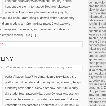
zainteresowanych wychowaniem i nauką. Serwis
dominowało 
ambitna kari
koncentruje się na tematyce żłobków, placówek
głównie dla 
przedszkolnych oraz placówek edukacyjnych,
rzeczywistoś
miasteczka p
rmacji dla osób, które chcą budować dobre fundamenty
odzyskiwać z
endium wiedzy, w której można znaleźć wskazówki,
częściej bra
ludzi, bardzi
ści związane z edukacją, wychowaniem i codziennym
poczucie za
jeszcze spot
h etapach rozwoju. Na […]
imienia, są
korzyść i prz
KIE
podporządko
miast nie po
sentymental
proces bard
PLINY
sposobem my
osób pracuje
niewielkie ma
SPORTY
026
MOŻLIWOŚĆ KOMENTOWANIA
ZOSTAŁA WYŁĄCZONA
kilka różnyc
I
DYSCYPLINY
zamieszkania
portal AkademikaWF to dynamicznie rozwijająca się
z rynkiem p
człowiek nie
platforma online, która skupia się ruchu, zdrowiu, terapii
zyskuje nie 
uważność. Z
ruchowej oraz nauce. Serwis stanowi centrum wiedzy
ulic, parków
dla studentów, zawodników, trenerów oraz wszystkich
kawiarni, kt
cieniu korpo
osób zainteresowanych sportem i zdrowiem. Ciekawe
miastach łat
kategorie to Wydarzenia i Konferencje i Studia na AWF.
pojedynczych