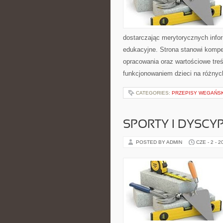
dostarczając merytorycznych info
edukacyjne. Strona stanowi komp
opracowania oraz wartościowe tre
funkcjonowaniem dzieci na różnyc
CATEGORIES:
PRZEPISY WEGAŃS
SPORTY I DYSCY
POSTED BY ADMIN
CZE - 2 - 2