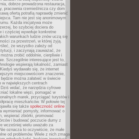
nia, dobrze prowadzona restauracja,
y, pracownia rzemieślnicza czy dom
ekawą ofertą potrafią naprawdę zmienić
iejsca. Tam nie jest się anonimowym
łumu. Każda inicjatywa może
erzej, bo szybciej dociera do
 i częściej wywołuje konkretne
akich warunkach ludzie znów uczą się
ności za przestrzeń, w której żyją.
yśleć, że wszystko zależy od
stytucji, i zaczynają zauważać, że
 można zrobić oddolnie, cierpliwie i
e. Szczególnie interesujące jest to,
hnologie wspierają lokalność, zamiast
 Kiedyś wydawało się, że internet
iejszym miejscowościom znaczenie,
 będzie można załatwić w świecie
b w największych centrach
Dziś widać, że narzędzia cyfrowe
iać lokalne więzi, pomagać w
ionalnych marek, przyciągać turystów i
ółpracę mieszkańców. W połowie tej
jawiła się także
społeczność online
la wymieniać pomysły, informować o
h, wspierać zbiórki, promować
wórców i budować poczucie dumy z
re wcześniej wielu uważało za
 Nie oznacza to oczywiście, że małe
olne od problemów. Wiele z nich zmaga
em młodych ludzi, brakiem inwestycji,