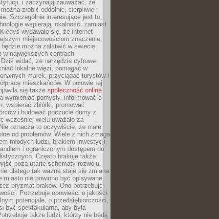
stytucji, i zaczynają zauważać, że
 można zrobić oddolnie, cierpliwie i
e. Szczególnie interesujące jest to,
hnologie wspierają lokalność, zamiast
 Kiedyś wydawało się, że internet
iejszym miejscowościom znaczenie,
 będzie można załatwić w świecie
b w największych centrach
Dziś widać, że narzędzia cyfrowe
iać lokalne więzi, pomagać w
ionalnych marek, przyciągać turystów i
ółpracę mieszkańców. W połowie tej
jawiła się także
społeczność online
la wymieniać pomysły, informować o
h, wspierać zbiórki, promować
wórców i budować poczucie dumy z
re wcześniej wielu uważało za
 Nie oznacza to oczywiście, że małe
olne od problemów. Wiele z nich zmaga
em młodych ludzi, brakiem inwestycji,
andlem i ograniczonym dostępem do
listycznych. Często brakuje także
yjść poza utarte schematy rozwoju.
ie dlatego tak ważna staje się zmiana
łe miasto nie powinno być opisywane
rzez pryzmat braków. Ono potrzebuje
wości. Potrzebuje opowieści o jakości
alnym potencjale, o przedsiębiorczości,
si być spektakularna, aby była
otrzebuje także ludzi, którzy nie będą