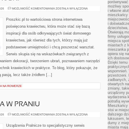
porównywać 
możliwy spos
NAPRAWY
026
MOŻLIWOŚĆ KOMENTOWANIA
ZOSTAŁA WYŁĄCZONA
i własne atu
I
mieszkańcy 
PRZERÓBKI
miejscowośc
Proszkic.pl to wartościowa strona internetowa
i doświadcze
poświęcona krawiectwu, która może stać się bazą
dzieciństwa,
Otwierają ma
inspiracji dla osób odkrywających świat domowego
firmy usługo
krawiectwa, jak również dla tych, którzy mają już
miejsca spo
miastach z 
podstawowe umiejętności i chcą poszerzać warsztat.
mieszanka po
opiera się n
Serwis skupia się na wskazówkach związanych z
ich dostosow
waniem dekoracji, tworzeniem ubrań, poznawaniem narzędzi
Dzięki temu 
praktycznyc
hnik krawieckich w praktyce. To blog, który pokazuje, że
wspomnień. 
 pasją, lecz także źródłem […]
przestrzeni
zadbanych, z
otwartych n
A NA ROWERZE
zmiany, taki
urządzony pa
wydarzenia k
potrafią wyw
IA W PRANIU
Mieszkańcy z
stoi w miejs
dalszego dzi
MODA
026
MOŻLIWOŚĆ KOMENTOWANIA
ZOSTAŁA WYŁĄCZONA
I
luksusem, le
TEKSTYLIA
dumy z miej
W
Urządzenia Pralnicze to specjalistyczny serwis
miasta mają 
PRANIU