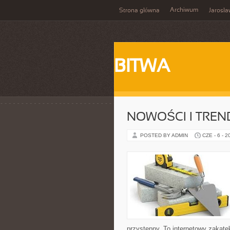
Archiwum
Strona główna
Jarosł
BITWA
NOWOŚCI I TREN
POSTED BY ADMIN
CZE - 6 - 2
przystępny. To internetowy zakąte