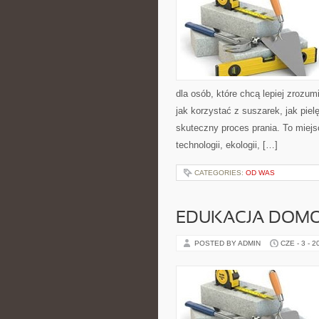
dla osób, które chcą lepiej zrozumi
jak korzystać z suszarek, jak pie
skuteczny proces prania. To miejs
technologii, ekologii, […]
CATEGORIES:
OD WAS
EDUKACJA DOMO
POSTED BY ADMIN
CZE - 3 - 2