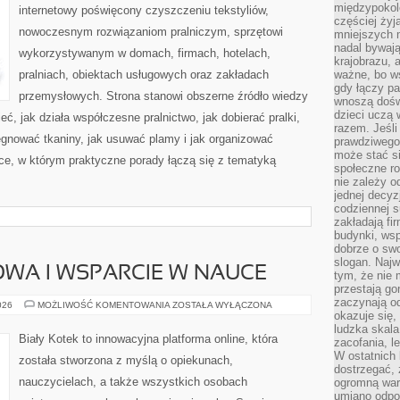
międzypokol
internetowy poświęcony czyszczeniu tekstyliów,
częściej żyj
nowoczesnym rozwiązaniom pralniczym, sprzętowi
mniejszych 
nadal bywają
wykorzystywanym w domach, firmach, hotelach,
krajobrazu, 
pralniach, obiektach usługowych oraz zakładach
ważne, bo ws
gdy łączy pa
przemysłowych. Strona stanowi obszerne źródło wiedzy
wnoszą dośw
dzieci uczą 
eć, jak działa współczesne pralnictwo, jak dobierać pralki,
razem. Jeśli
lęgnować tkaniny, jak usuwać plamy i jak organizować
prawdziwego 
może stać s
ce, w którym praktyczne porady łączą się z tematyką
społeczne r
nie zależy o
jednej decyz
codziennej s
zakładają fi
budynki, wsp
dobrze o sw
slogan. Najw
WA I WSPARCIE W NAUCE
tym, że nie
przestają g
zaczynają o
EDUKACJA
026
MOŻLIWOŚĆ KOMENTOWANIA
ZOSTAŁA WYŁĄCZONA
DOMOWA
okazuje się,
I
ludzka skala
WSPARCIE
Biały Kotek to innowacyjna platforma online, która
zacofania, l
W
NAUCE
W ostatnich 
została stworzona z myślą o opiekunach,
dostrzegać,
nauczycielach, a także wszystkich osobach
ogromną wart
umiano odpo