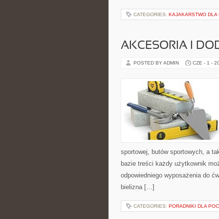
CATEGORIES:
KAJAKARSTWO DLA
AKCESORIA I DO
POSTED BY ADMIN
CZE - 1 - 2
sportowej, butów sportowych, a ta
bazie treści każdy użytkownik mo
odpowiedniego wyposażenia do ćwi
bielizna […]
CATEGORIES:
PORADNIKI DLA PO