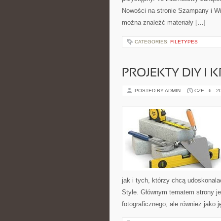
Nowości na stronie Szampany i Win
można znaleźć materiały […]
CATEGORIES:
FILETYPES
PROJEKTY DIY I 
POSTED BY ADMIN
CZE - 6 - 2
jak i tych, którzy chcą udoskonalać
Style. Głównym tematem strony jest
fotograficznego, ale również jako 