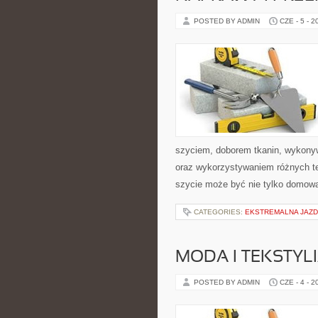
POSTED BY ADMIN
CZE - 5 - 2
szyciem, doborem tkanin, wykony
oraz wykorzystywaniem różnych tec
szycie może być nie tylko domową
CATEGORIES:
EKSTREMALNA JAZD
MODA I TEKSTYL
POSTED BY ADMIN
CZE - 4 - 2