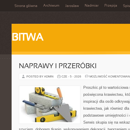
Archiwum
Nadmiar
Przepija
Strona główna
Jarosław
Spis
BITWA
NAPRAWY I PRZERÓBKI
POSTED BY ADMIN
CZE - 5 - 2026
MOŻLIWOŚĆ KOMENTOWAN
Proszkic.pl to wartościowa 
poświęcona krawiectwu, któ
inspiracji dla osób odkryw
krawiectwa, jak również dla
podstawowe umiejętności i 
Serwis skupia się na wska
szyciem, doborem tkanin, wykonywaniem dekoracji, tworzeniem 