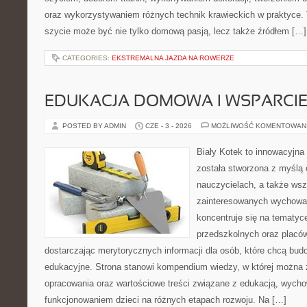
oraz wykorzystywaniem różnych technik krawieckich w praktyce. T
szycie może być nie tylko domową pasją, lecz także źródłem […]
CATEGORIES:
EKSTREMALNA JAZDA NA ROWERZE
EDUKACJA DOMOWA I WSPARCIE
POSTED BY ADMIN
CZE - 3 - 2026
MOŻLIWOŚĆ KOMENTOWAN
Biały Kotek to innowacyjna 
została stworzona z myślą 
nauczycielach, a także ws
zainteresowanych wychowan
koncentruje się na tematyc
przedszkolnych oraz placó
dostarczając merytorycznych informacji dla osób, które chcą bu
edukacyjne. Strona stanowi kompendium wiedzy, w której można
opracowania oraz wartościowe treści związane z edukacją, wych
funkcjonowaniem dzieci na różnych etapach rozwoju. Na […]