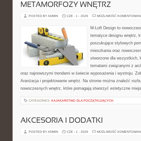
METAMORFOZY WNĘTRZ
POSTED BY ADMIN
CZE - 1 - 2026
MOŻLIWOŚĆ KOMENTOWAN
M-Loft Design to nowoczes
tematyce designu wnętrz, kt
poszukujące stylowych pom
mieszkania oraz nowoczesn
stworzone dla wszystkich, k
tematami związanymi z arch
oraz najnowszymi trendami w świecie wyposażenia i wystroju. Zob
Aranżacja i projektowanie wnętrz. Na stronie można znaleźć roz
nowoczesnych wnętrz, które pomagają stworzyć estetyczne miejs
CATEGORIES:
KAJAKARSTWO DLA POCZĄTKUJĄCYCH
AKCESORIA I DODATKI
POSTED BY ADMIN
CZE - 1 - 2026
MOŻLIWOŚĆ KOMENTOWAN