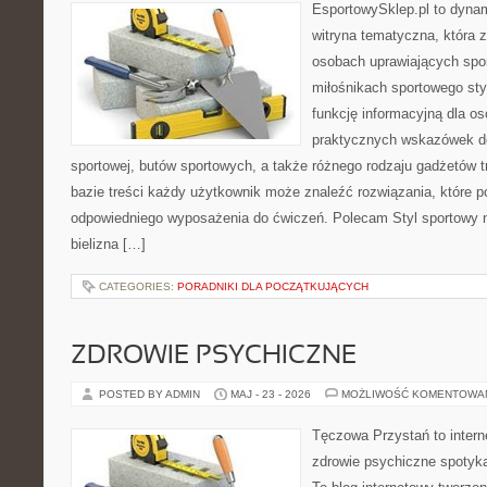
EsportowySklep.pl to dynam
witryna tematyczna, która 
osobach uprawiających spor
miłośnikach sportowego sty
funkcję informacyjną dla o
praktycznych wskazówek d
sportowej, butów sportowych, a także różnego rodzaju gadżetów t
bazie treści każdy użytkownik może znaleźć rozwiązania, które
odpowiedniego wyposażenia do ćwiczeń. Polecam Styl sportowy na
bielizna […]
CATEGORIES:
PORADNIKI DLA POCZĄTKUJĄCYCH
ZDROWIE PSYCHICZNE
POSTED BY ADMIN
MAJ - 23 - 2026
MOŻLIWOŚĆ KOMENTOWA
Tęczowa Przystań to intern
zdrowie psychiczne spotyka