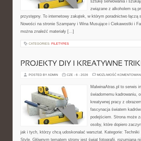
sztukę serwowania i szukaj
związane z alkoholem są p
przystępny. To internetowy zakątek, w którym poradnictwo łączą 
Nowości na stronie Szampany i Wina Musujące i Ciekawostki i Fak
można znaleźć materiały […]
CATEGORIES:
FILETYPES
PROJEKTY DIY I KREATYWNE TRIK
POSTED BY ADMIN
CZE - 6 - 2026
MOŻLIWOŚĆ KOMENTOWAN
MalwinaAtras.pl to serwis 
świadomemu kadrowaniu, obr
kreatywnej pracy z obrazem.
fascynacja światem kadrów
podejściem. Strona może z
osoby, które dopiero zaczyn
jak i tych, którzy chcą udoskonalać warsztat. Kategorie: Techniki F
Style. Głównym tematem strony jest świat fotografii, rozumiana ni