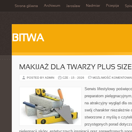
Archiwum
Nadmiar
Przepija
Strona główna
Jarosław
Spis
BITWA
MAKIJAŻ DLA TWARZY PLUS SIZE
POSTED BY ADMIN
CZE - 15 - 2026
MOŻLIWOŚĆ KOMENTOWA
Serwis lifestylowy poświęcon
preparatom pielęgnacyjnym
na atrakcyjny wygląd dla o
swój charakter niezależnie 
stworzone z myślą o czytel
przystępnych porad dotyczą
pielęgnacji skóry, estetycznych inspiracji oraz sprawdzonych sp