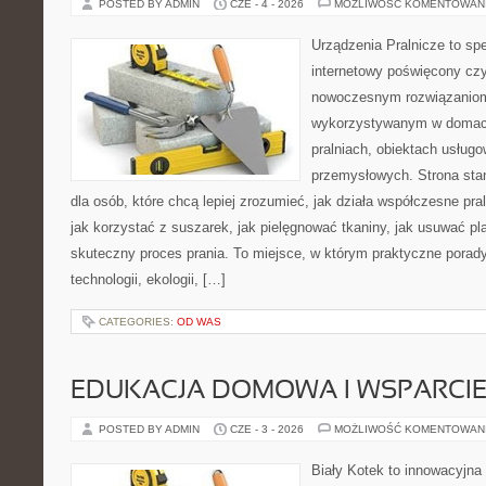
POSTED BY ADMIN
CZE - 4 - 2026
MOŻLIWOŚĆ KOMENTOWAN
Urządzenia Pralnicze to spe
internetowy poświęcony czy
nowoczesnym rozwiązaniom 
wykorzystywanym w domach,
pralniach, obiektach usług
przemysłowych. Strona sta
dla osób, które chcą lepiej zrozumieć, jak działa współczesne praln
jak korzystać z suszarek, jak pielęgnować tkaniny, jak usuwać pl
skuteczny proces prania. To miejsce, w którym praktyczne porady
technologii, ekologii, […]
CATEGORIES:
OD WAS
EDUKACJA DOMOWA I WSPARCIE
POSTED BY ADMIN
CZE - 3 - 2026
MOŻLIWOŚĆ KOMENTOWAN
Biały Kotek to innowacyjna 