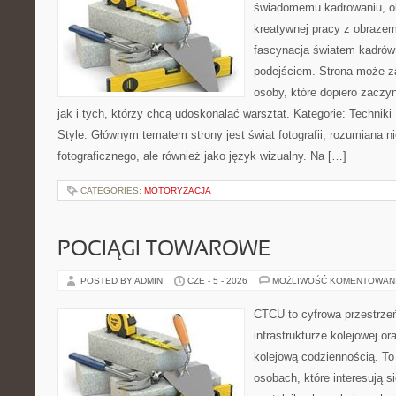
świadomemu kadrowaniu, obr
kreatywnej pracy z obrazem.
fascynacja światem kadrów
podejściem. Strona może z
osoby, które dopiero zaczyn
jak i tych, którzy chcą udoskonalać warsztat. Kategorie: Techniki F
Style. Głównym tematem strony jest świat fotografii, rozumiana ni
fotograficznego, ale również jako język wizualny. Na […]
CATEGORIES:
MOTORYZACJA
POCIĄGI TOWAROWE
POSTED BY ADMIN
CZE - 5 - 2026
MOŻLIWOŚĆ KOMENTOWAN
CTCU to cyfrowa przestrzeń
infrastrukturze kolejowej o
kolejową codziennością. To
osobach, które interesują s