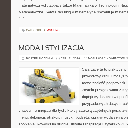
matematycznych. Zobacz także Matematyka w Technologii i Nauc
Matematyczne. Serwis ten blog o matematyce prezentuje matemat
[…]
CATEGORIES:
MMORPG
MODA I STYLIZACJA
POSTED BY ADMIN
CZE - 7 - 2026
MOŻLIWOŚĆ KOMENTOWAN
Sala Lacerta to praktyczny
przygotowywaniu uroczystoś
może znaleźć podpowiedzi 
została przygotowana z myś
dopiąć wydarzenie w sposó
przypadkowych decyzji, poś
chaosu. To miejsce dla tych, którzy szukają czytelnych porad zw
menu, dekoracji, atrakcji, muzyki, budżetu, oprawy wydarzenia o
spotkania. Nowości na stronie Historie i Inspiracje Czytelników i 