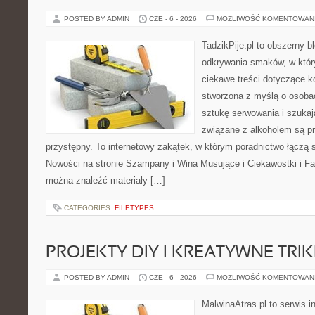
POSTED BY ADMIN
CZE - 6 - 2026
MOŻLIWOŚĆ KOMENTOWAN
TadzikPije.pl to obszerny b
odkrywania smaków, w któr
ciekawe treści dotyczące ko
stworzona z myślą o osoba
sztukę serwowania i szukaj
związane z alkoholem są p
przystępny. To internetowy zakątek, w którym poradnictwo łączą 
Nowości na stronie Szampany i Wina Musujące i Ciekawostki i Fak
można znaleźć materiały […]
CATEGORIES:
FILETYPES
PROJEKTY DIY I KREATYWNE TRIK
POSTED BY ADMIN
CZE - 6 - 2026
MOŻLIWOŚĆ KOMENTOWAN
MalwinaAtras.pl to serwis 