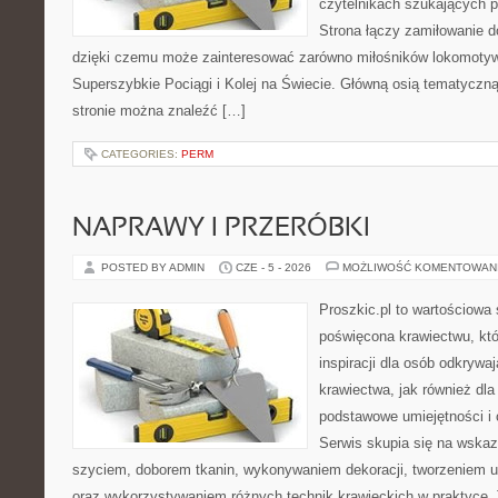
czytelnikach szukających p
Strona łączy zamiłowanie d
dzięki czemu może zainteresować zarówno miłośników lokomotyw.
Superszybkie Pociągi i Kolej na Świecie. Główną osią tematyczną 
stronie można znaleźć […]
CATEGORIES:
PERM
NAPRAWY I PRZERÓBKI
POSTED BY ADMIN
CZE - 5 - 2026
MOŻLIWOŚĆ KOMENTOWAN
Proszkic.pl to wartościowa 
poświęcona krawiectwu, któ
inspiracji dla osób odkryw
krawiectwa, jak również dla
podstawowe umiejętności i 
Serwis skupia się na wska
szyciem, doborem tkanin, wykonywaniem dekoracji, tworzeniem 
oraz wykorzystywaniem różnych technik krawieckich w praktyce. T