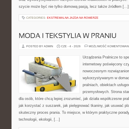
szycie może być nie tylko domową pasją, lecz także źródłem […]
CATEGORIES:
EKSTREMALNA JAZDA NA ROWERZE
MODA I TEKSTYLIA W PRANIU
POSTED BY ADMIN
CZE - 4 - 2026
MOŻLIWOŚĆ KOMENTOWAN
Urządzenia Pralnicze to spe
internetowy poświęcony czy
nowoczesnym rozwiązaniom 
wykorzystywanym w domach,
pralniach, obiektach usług
przemysłowych. Strona sta
dla osób, które chcą lepiej zrozumieć, jak działa współczesne praln
jak korzystać z suszarek, jak pielęgnować tkaniny, jak usuwać pl
skuteczny proces prania. To miejsce, w którym praktyczne porady
technologii, ekologii, […]