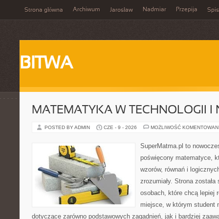
Archiwum
Nadmiar
Przepija
Strona główna
Jarosław
Spis
BITWA
MATEMATYKA W TECHNOLOGII I
POSTED BY ADMIN
CZE - 9 - 2026
MOŻLIWOŚĆ KOMENTOWAN
SuperMatma.pl to nowoczes
poświęcony matematyce, któ
wzorów, równań i logicznyc
zrozumiały. Strona została
osobach, które chcą lepiej
miejsce, w którym student 
dotyczące zarówno podstawowych zagadnień, jak i bardziej zaa