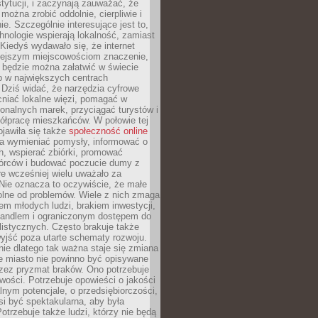
stytucji, i zaczynają zauważać, że
 można zrobić oddolnie, cierpliwie i
e. Szczególnie interesujące jest to,
hnologie wspierają lokalność, zamiast
 Kiedyś wydawało się, że internet
iejszym miejscowościom znaczenie,
 będzie można załatwić w świecie
b w największych centrach
Dziś widać, że narzędzia cyfrowe
iać lokalne więzi, pomagać w
ionalnych marek, przyciągać turystów i
ółpracę mieszkańców. W połowie tej
jawiła się także
społeczność online
la wymieniać pomysły, informować o
h, wspierać zbiórki, promować
wórców i budować poczucie dumy z
re wcześniej wielu uważało za
 Nie oznacza to oczywiście, że małe
olne od problemów. Wiele z nich zmaga
em młodych ludzi, brakiem inwestycji,
andlem i ograniczonym dostępem do
listycznych. Często brakuje także
yjść poza utarte schematy rozwoju.
ie dlatego tak ważna staje się zmiana
łe miasto nie powinno być opisywane
rzez pryzmat braków. Ono potrzebuje
wości. Potrzebuje opowieści o jakości
alnym potencjale, o przedsiębiorczości,
si być spektakularna, aby była
otrzebuje także ludzi, którzy nie będą