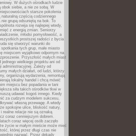
eniowy. W dużych ośrodkach ludzie
ą obok siebie, a nie ze sobą. W
miejscowościach starsze pokolenia
 naturalną częścią codziennego
a nie grupą odsuniętą na bok. To
pólnota rozwija się najlepiej wtedy,
mięć z energią zmian. Seniorzy
iadczenie, młodsi pomysłowość, a
wszystkich prostszej radości z bycia
 uda się stworzyć warunki do
spotkania tych grup, małe miasto
ię miejscem wyjątkowo odpornym na
ozproszenie. Przyszłość małych miast
d jednego wielkiego projektu ani od
ji administracyjnej. Zależy od
umy małych działań, od ludzi, którzy
rmy, organizują wydarzenia, remontują
ierają lokalny handel i chcą mówić
oim miejscu bez popadania w tani
iększa siła takich ośrodków tkwi w
 muszą udawać kogoś innego. Kiedy
onić za cudzym modelem sukcesu,
dkrywać własną przewagę. A wtedy
 że spokojne ulice, bliskość natury,
 i realne relacje nie są oznaką
ecz coraz cenniejszym dobrem.
latach coraz więcej osób zaczęło
 że życie w małym mieście może mieć
ość, której przez długi czas nie
wiednio nazwać. Przez dekady