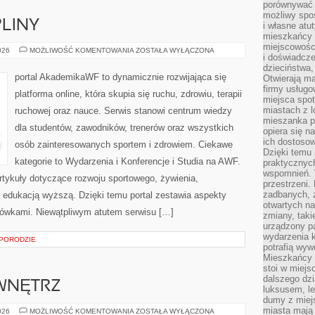
porównywać 
możliwy spos
PLINY
i własne atu
mieszkańcy 
miejscowośc
SPORTY
026
MOŻLIWOŚĆ KOMENTOWANIA
ZOSTAŁA WYŁĄCZONA
i doświadcze
I
DYSCYPLINY
dzieciństwa,
portal AkademikaWF to dynamicznie rozwijająca się
Otwierają ma
firmy usługo
platforma online, która skupia się ruchu, zdrowiu, terapii
miejsca spo
miastach z 
ruchowej oraz nauce. Serwis stanowi centrum wiedzy
mieszanka po
dla studentów, zawodników, trenerów oraz wszystkich
opiera się n
ich dostosow
osób zainteresowanych sportem i zdrowiem. Ciekawe
Dzięki temu 
kategorie to Wydarzenia i Konferencje i Studia na AWF.
praktycznyc
wspomnień. 
rtykuły dotyczące rozwoju sportowego, żywienia,
przestrzeni
zadbanych, z
raz edukacją wyższą. Dzięki temu portal zestawia aspekty
otwartych n
ówkami. Niewątpliwym atutem serwisu […]
zmiany, taki
urządzony pa
wydarzenia k
 PORODZIE
potrafią wyw
Mieszkańcy z
stoi w miejs
dalszego dzi
WNĘTRZ
luksusem, le
dumy z miej
miasta mają 
METAMORFOZY
026
MOŻLIWOŚĆ KOMENTOWANIA
ZOSTAŁA WYŁĄCZONA