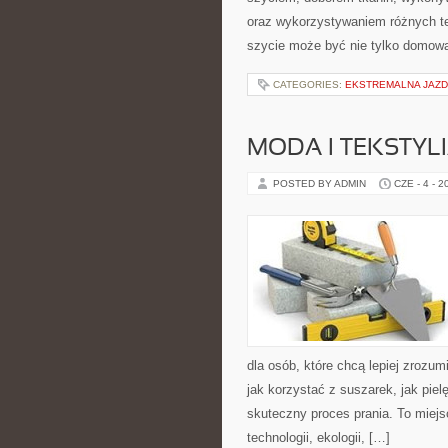
oraz wykorzystywaniem różnych tec
szycie może być nie tylko domową
CATEGORIES:
EKSTREMALNA JAZD
MODA I TEKSTYL
POSTED BY ADMIN
CZE - 4 - 2
dla osób, które chcą lepiej zrozumi
jak korzystać z suszarek, jak pie
skuteczny proces prania. To miejs
technologii, ekologii, […]