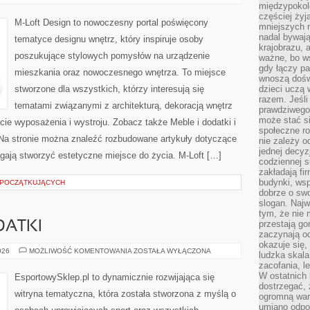
WNĘTRZ
międzypokol
częściej żyj
M-Loft Design to nowoczesny portal poświęcony
mniejszych 
nadal bywają
tematyce designu wnętrz, który inspiruje osoby
krajobrazu, 
poszukujące stylowych pomysłów na urządzenie
ważne, bo ws
gdy łączy pa
mieszkania oraz nowoczesnego wnętrza. To miejsce
wnoszą dośw
stworzone dla wszystkich, którzy interesują się
dzieci uczą 
razem. Jeśli
tematami związanymi z architekturą, dekoracją wnętrz
prawdziwego 
może stać s
ie wyposażenia i wystroju. Zobacz także Meble i dodatki i
społeczne r
. Na stronie można znaleźć rozbudowane artykuły dotyczące
nie zależy o
jednej decyz
ają stworzyć estetyczne miejsce do życia. M-Loft […]
codziennej s
zakładają fi
budynki, wsp
 POCZĄTKUJĄCYCH
dobrze o sw
slogan. Najw
tym, że nie
przestają g
DATKI
zaczynają o
okazuje się,
AKCESORIA
026
MOŻLIWOŚĆ KOMENTOWANIA
ZOSTAŁA WYŁĄCZONA
ludzka skala
I
zacofania, l
DODATKI
W ostatnich 
EsportowySklep.pl to dynamicznie rozwijająca się
dostrzegać,
witryna tematyczna, która została stworzona z myślą o
ogromną wart
umiano odpo