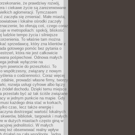
przekonanie, że prawdziwy rozwój,
era i ciekawe życie są zarezerwowane
wielkich aglomeracji. Tymczasem
ć zaczęła się zmieniać. Małe miasta,
owiatowe i lokalne ośrodki zaczęły
naczenie, bo oferują coś, czego coraz
kuje w metropoliach: spokój, bliskość
ej ludzkie tempo życia i silniejsze
korzenienia. To właśnie tam można
kać sprzedawcę, który zna klientów z
siada gotowego pomóc bez pytania o
estrzeń, która nie jest całkowicie
wana pośpiechowi. Odnowa małych
lega jednak wyłącznie na
nym powrocie do przeszłości. To
zo współczesny, związany z nowym
ślenia o codzienności. Coraz więcej
 zdalnie, prowadzi własne firmy, tworzy
rki, rozwija usługi cyfrowe albo łączy
h źródeł dochodu. Dzięki temu miejsce
 przestało być aż tak ściśle związane
racy w jednym punkcie na mapie. Gdy
 musi każdego dnia stać w korkach,
tylko czas, lecz także energię i
aczyna dostrzegać wartość lokalnych
, skwerów, bibliotek, targowisk i małych
óre w dużych miastach często giną w
racyjnej jednolitości. W małych
wiej też obserwować realny wpływ
 działań na całą wspólnotę. Jedna