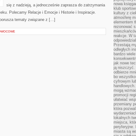
nowa księgar
się z nadzieją, a jednocześnie zaprasza do zatrzymania
klub sportow
ieku. Polecamy Relacje i Emocje i Historie i Inspiracje.
kultury z ci
atmosferę m
 porusza tematy związane z […]
elementem t
rezonować sz
mieszkańców
 OWOCOWE
reakcje. W t
odpowiedzial
Przestają m
odległych in
bardzo wiele
konsekwentni
jak nowe tec
ją niszczyć.
odbierze mn
bo wszystko
cyfrowym lu
handlowych. 
mogą wzmacn
promocji reg
ułatwiać wsp
przemiany po
która pozwa
wydarzeniac
lokalnych t
miejsca, któ
peryferyjne.
miasta są w
się z odpływ