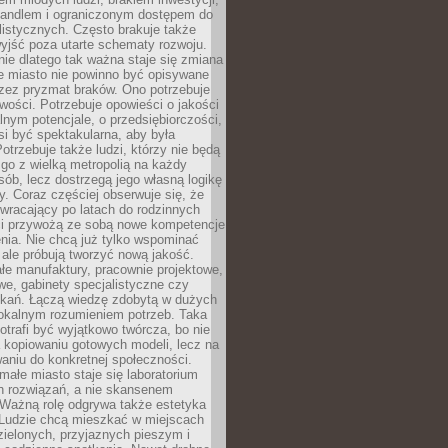
andlem i ograniczonym dostępem do
listycznych. Często brakuje także
yjść poza utarte schematy rozwoju.
ie dlatego tak ważna staje się zmiana
łe miasto nie powinno być opisywane
rzez pryzmat braków. Ono potrzebuje
wości. Potrzebuje opowieści o jakości
alnym potencjale, o przedsiębiorczości,
si być spektakularna, aby była
otrzebuje także ludzi, którzy nie będą
go z wielką metropolią na każdy
ób, lecz dostrzegą jego własną logikę
ty. Coraz częściej obserwuje się, że
wracający po latach do rodzinnych
i przywożą ze sobą nowe kompetencje
nia. Nie chcą już tylko wspominać
 ale próbują tworzyć nową jakość.
łe manufaktury, pracownie projektowe,
we, gabinety specjalistyczne czy
tkań. Łączą wiedzę zdobytą w dużych
lokalnym rozumieniem potrzeb. Taka
trafi być wyjątkowo twórcza, bo nie
a kopiowaniu gotowych modeli, lecz na
aniu do konkretnej społeczności.
małe miasto staje się laboratorium
h rozwiązań, a nie skansenem
Ważną rolę odgrywa także estetyka
. Ludzie chcą mieszkać w miejscach
ielonych, przyjaznych pieszym i