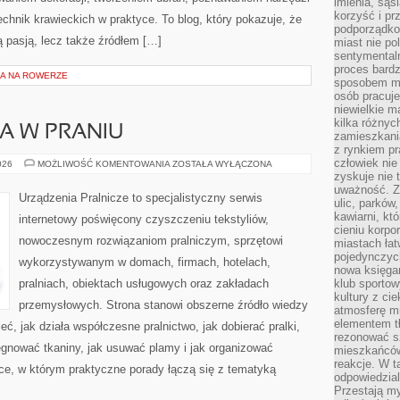
imienia, są
korzyść i prz
hnik krawieckich w praktyce. To blog, który pokazuje, że
podporządko
 pasją, lecz także źródłem […]
miast nie po
sentymental
proces bard
A NA ROWERZE
sposobem my
osób pracuje
niewielkie ma
kilka różnyc
IA W PRANIU
zamieszkania
z rynkiem p
człowiek nie
MODA
026
MOŻLIWOŚĆ KOMENTOWANIA
ZOSTAŁA WYŁĄCZONA
I
zyskuje nie 
TEKSTYLIA
uważność. Z
W
Urządzenia Pralnicze to specjalistyczny serwis
ulic, parków
PRANIU
kawiarni, kt
internetowy poświęcony czyszczeniu tekstyliów,
cieniu korpo
nowoczesnym rozwiązaniom pralniczym, sprzętowi
miastach łat
pojedynczych
wykorzystywanym w domach, firmach, hotelach,
nowa księgar
pralniach, obiektach usługowych oraz zakładach
klub sportow
kultury z ci
przemysłowych. Strona stanowi obszerne źródło wiedzy
atmosferę m
elementem t
eć, jak działa współczesne pralnictwo, jak dobierać pralki,
rezonować sz
lęgnować tkaniny, jak usuwać plamy i jak organizować
mieszkańców
reakcje. W t
ce, w którym praktyczne porady łączą się z tematyką
odpowiedzial
Przestają m