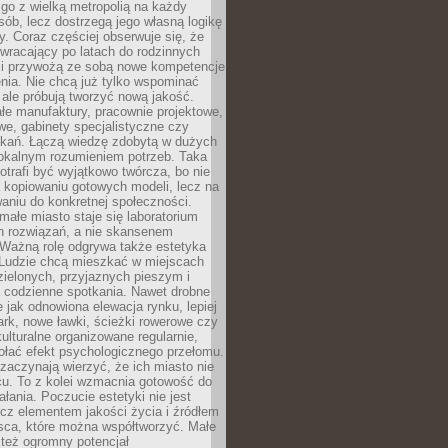
go z wielką metropolią na każdy
ób, lecz dostrzegą jego własną logikę
ty. Coraz częściej obserwuje się, że
wracający po latach do rodzinnych
i przywożą ze sobą nowe kompetencje
nia. Nie chcą już tylko wspominać
 ale próbują tworzyć nową jakość.
łe manufaktury, pracownie projektowe,
we, gabinety specjalistyczne czy
tkań. Łączą wiedzę zdobytą w dużych
lokalnym rozumieniem potrzeb. Taka
trafi być wyjątkowo twórcza, bo nie
a kopiowaniu gotowych modeli, lecz na
aniu do konkretnej społeczności.
małe miasto staje się laboratorium
h rozwiązań, a nie skansenem
Ważną rolę odgrywa także estetyka
. Ludzie chcą mieszkać w miejscach
ielonych, przyjaznych pieszym i
a codzienne spotkania. Nawet drobne
e jak odnowiona elewacja rynku, lepiej
rk, nowe ławki, ścieżki rowerowe czy
ulturalne organizowane regularnie,
ołać efekt psychologicznego przełomu.
aczynają wierzyć, że ich miasto nie
cu. To z kolei wzmacnia gotowość do
ałania. Poczucie estetyki nie jest
cz elementem jakości życia i źródłem
sca, które można współtworzyć. Małe
też ogromny potencjał