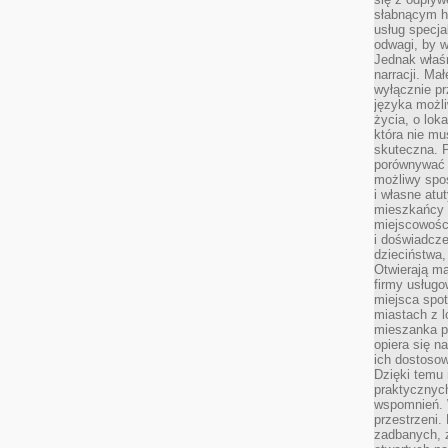
słabnącym h
usług specja
odwagi, by w
Jednak właśn
narracji. Ma
wyłącznie p
języka możli
życia, o lok
która nie mu
skuteczna. P
porównywać 
możliwy spos
i własne atu
mieszkańcy 
miejscowośc
i doświadcze
dzieciństwa,
Otwierają ma
firmy usługo
miejsca spo
miastach z 
mieszanka po
opiera się n
ich dostosow
Dzięki temu 
praktycznyc
wspomnień. 
przestrzeni
zadbanych, z