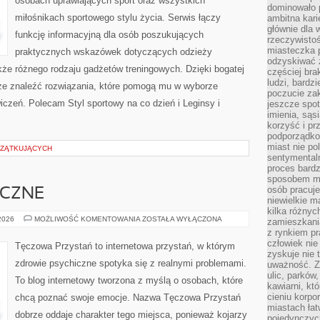
osobach uprawiających sport oraz wszystkich
dominowało 
miłośnikach sportowego stylu życia. Serwis łączy
ambitna kari
głównie dla 
funkcję informacyjną dla osób poszukujących
rzeczywistoś
miasteczka p
praktycznych wskazówek dotyczących odzieży
odzyskiwać z
kże różnego rodzaju gadżetów treningowych. Dzięki bogatej
częściej bra
ludzi, bardzi
że znaleźć rozwiązania, które pomogą mu w wyborze
poczucie za
czeń. Polecam Styl sportowy na co dzień i Leginsy i
jeszcze spot
imienia, są
korzyść i prz
podporządko
miast nie po
CZĄTKUJĄCYCH
sentymental
proces bard
sposobem my
osób pracuje
ICZNE
niewielkie ma
kilka różnyc
ZDROWIE
 2026
MOŻLIWOŚĆ KOMENTOWANIA
ZOSTAŁA WYŁĄCZONA
zamieszkania
PSYCHICZNE
z rynkiem p
człowiek nie
Tęczowa Przystań to internetowa przystań, w którym
zyskuje nie 
zdrowie psychiczne spotyka się z realnymi problemami.
uważność. Z
ulic, parków
To blog internetowy tworzona z myślą o osobach, które
kawiarni, kt
cieniu korpo
chcą poznać swoje emocje. Nazwa Tęczowa Przystań
miastach łat
dobrze oddaje charakter tego miejsca, ponieważ kojarzy
pojedynczych