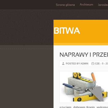
Archiwum
Strona główna
Jarosł
BITWA
NAPRAWY I PRZE
POSTED BY ADMIN
CZE - 5 - 2
szyciem, doborem tkanin, wykony