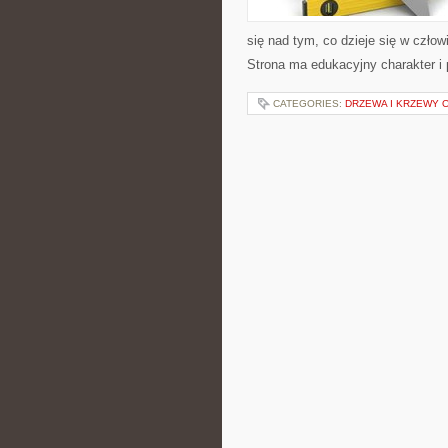
się nad tym, co dzieje się w człow
Strona ma edukacyjny charakter i
CATEGORIES:
DRZEWA I KRZEWY