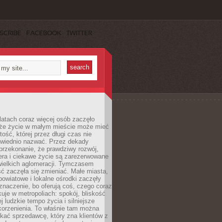
SCRIBE
FACEBOOK
TWITTER
latach coraz więcej osób zaczęło
 że życie w małym mieście może mieć
ość, której przez długi czas nie
wiednio nazwać. Przez dekady
przekonanie, że prawdziwy rozwój,
era i ciekawe życie są zarezerwowane
wielkich aglomeracji. Tymczasem
ć zaczęła się zmieniać. Małe miasta,
owiatowe i lokalne ośrodki zaczęły
naczenie, bo oferują coś, czego coraz
kuje w metropoliach: spokój, bliskość
ej ludzkie tempo życia i silniejsze
korzenienia. To właśnie tam można
kać sprzedawcę, który zna klientów z