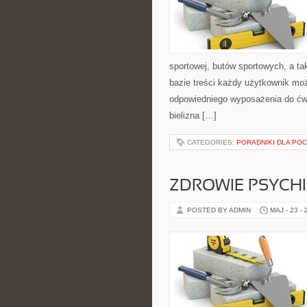
sportowej, butów sportowych, a ta
bazie treści każdy użytkownik mo
odpowiedniego wyposażenia do ćwi
bielizna […]
CATEGORIES:
PORADNIKI DLA PO
ZDROWIE PSYCH
POSTED BY ADMIN
MAJ - 23 -