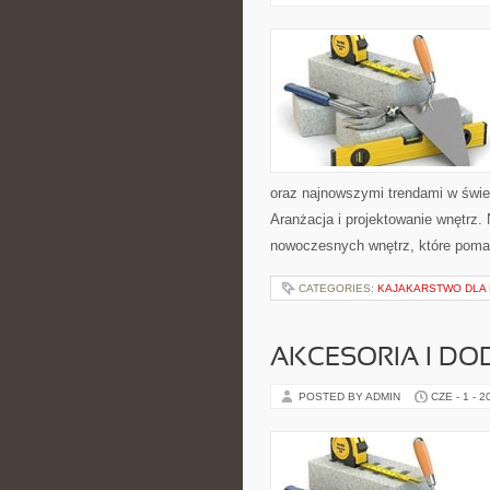
oraz najnowszymi trendami w świec
Aranżacja i projektowanie wnętrz
nowoczesnych wnętrz, które pomag
CATEGORIES:
KAJAKARSTWO DLA
AKCESORIA I DO
POSTED BY ADMIN
CZE - 1 - 2