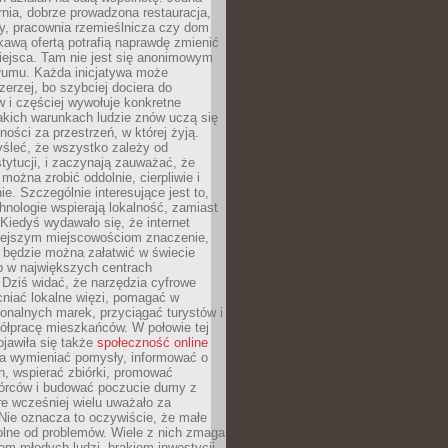
nia, dobrze prowadzona restauracja,
y, pracownia rzemieślnicza czy dom
ekawą ofertą potrafią naprawdę zmienić
iejsca. Tam nie jest się anonimowym
łumu. Każda inicjatywa może
erzej, bo szybciej dociera do
 i częściej wywołuje konkretne
akich warunkach ludzie znów uczą się
ności za przestrzeń, w której żyją.
yśleć, że wszystko zależy od
stytucji, i zaczynają zauważać, że
 można zrobić oddolnie, cierpliwie i
e. Szczególnie interesujące jest to,
hnologie wspierają lokalność, zamiast
 Kiedyś wydawało się, że internet
iejszym miejscowościom znaczenie,
 będzie można załatwić w świecie
b w największych centrach
Dziś widać, że narzędzia cyfrowe
iać lokalne więzi, pomagać w
ionalnych marek, przyciągać turystów i
ółpracę mieszkańców. W połowie tej
jawiła się także
społeczność online
la wymieniać pomysły, informować o
h, wspierać zbiórki, promować
wórców i budować poczucie dumy z
re wcześniej wielu uważało za
 Nie oznacza to oczywiście, że małe
olne od problemów. Wiele z nich zmaga
em młodych ludzi, brakiem inwestycji,