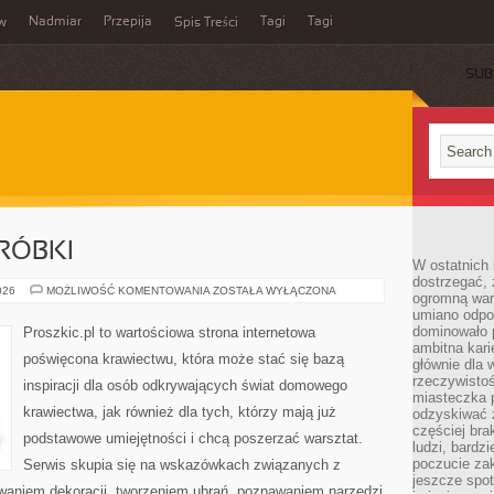
Nadmiar
Przepija
Tagi
Tagi
aw
Spis Treści
SUB
RÓBKI
W ostatnich 
dostrzegać,
NAPRAWY
026
MOŻLIWOŚĆ KOMENTOWANIA
ZOSTAŁA WYŁĄCZONA
ogromną wart
I
umiano odpo
PRZERÓBKI
dominowało 
Proszkic.pl to wartościowa strona internetowa
ambitna kari
poświęcona krawiectwu, która może stać się bazą
głównie dla 
rzeczywistoś
inspiracji dla osób odkrywających świat domowego
miasteczka p
krawiectwa, jak również dla tych, którzy mają już
odzyskiwać z
częściej bra
podstawowe umiejętności i chcą poszerzać warsztat.
ludzi, bardzi
poczucie za
Serwis skupia się na wskazówkach związanych z
jeszcze spot
waniem dekoracji, tworzeniem ubrań, poznawaniem narzędzi