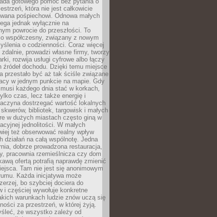
siada gotowego pomóc bez pytania o
estrzeń, która nie jest całkowicie
wana pośpiechowi. Odnowa małych
lega jednak wyłącznie na
nym powrocie do przeszłości. To
zo współczesny, związany z nowym
ślenia o codzienności. Coraz więcej
 zdalnie, prowadzi własne firmy, tworzy
rki, rozwija usługi cyfrowe albo łączy
h źródeł dochodu. Dzięki temu miejsce
 przestało być aż tak ściśle związane
racy w jednym punkcie na mapie. Gdy
 musi każdego dnia stać w korkach,
tylko czas, lecz także energię i
aczyna dostrzegać wartość lokalnych
, skwerów, bibliotek, targowisk i małych
óre w dużych miastach często giną w
racyjnej jednolitości. W małych
wiej też obserwować realny wpływ
 działań na całą wspólnotę. Jedna
nia, dobrze prowadzona restauracja,
y, pracownia rzemieślnicza czy dom
ekawą ofertą potrafią naprawdę zmienić
iejsca. Tam nie jest się anonimowym
łumu. Każda inicjatywa może
erzej, bo szybciej dociera do
 i częściej wywołuje konkretne
akich warunkach ludzie znów uczą się
ności za przestrzeń, w której żyją.
yśleć, że wszystko zależy od