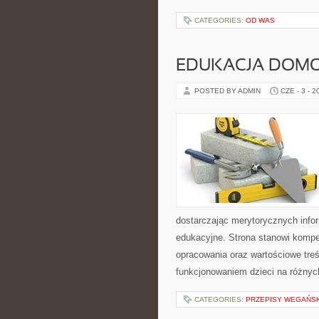
CATEGORIES:
OD WAS
EDUKACJA DOMO
POSTED BY ADMIN
CZE - 3 - 2
dostarczając merytorycznych info
edukacyjne. Strona stanowi komp
opracowania oraz wartościowe tre
funkcjonowaniem dzieci na różnyc
CATEGORIES:
PRZEPISY WEGAŃS