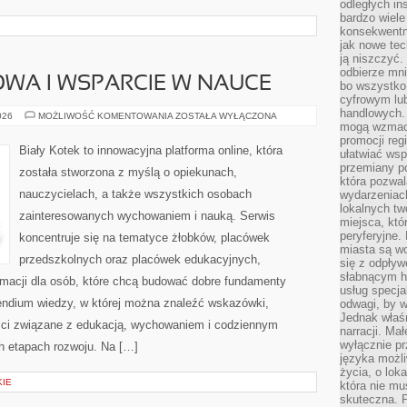
odległych in
bardzo wiele
konsekwentni
jak nowe tec
ją niszczyć.
odbierze mn
WA I WSPARCIE W NAUCE
bo wszystko
cyfrowym lu
handlowych. 
EDUKACJA
026
MOŻLIWOŚĆ KOMENTOWANIA
ZOSTAŁA WYŁĄCZONA
DOMOWA
mogą wzmacn
I
promocji reg
WSPARCIE
Biały Kotek to innowacyjna platforma online, która
ułatwiać wsp
W
NAUCE
przemiany po
została stworzona z myślą o opiekunach,
która pozwa
nauczycielach, a także wszystkich osobach
wydarzeniac
lokalnych t
zainteresowanych wychowaniem i nauką. Serwis
miejsca, któ
peryferyjne.
koncentruje się na tematyce żłobków, placówek
miasta są w
przedszkolnych oraz placówek edukacyjnych,
się z odpływ
słabnącym h
rmacji dla osób, które chcą budować dobre fundamenty
usług specja
endium wiedzy, w której można znaleźć wskazówki,
odwagi, by w
Jednak właśn
ści związane z edukacją, wychowaniem i codziennym
narracji. Ma
wyłącznie p
h etapach rozwoju. Na […]
języka możli
życia, o lok
KIE
która nie mu
skuteczna. P