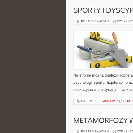
SPORTY I DYSCY
POSTED BY ADMIN
CZE - 2 - 2
Na stronie można znaleźć liczne a
psychologii sportu, fizjoterapii o
edukacyjne z praktycznymi wskaz
CATEGORIES:
MAMA W CIĄŻY I PO
METAMORFOZY 
POSTED BY ADMIN
CZE - 1 - 2