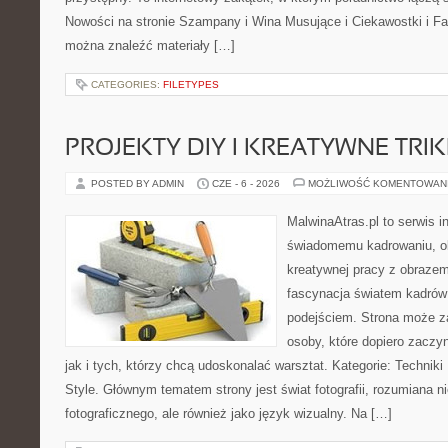
Nowości na stronie Szampany i Wina Musujące i Ciekawostki i Fak
można znaleźć materiały […]
CATEGORIES:
FILETYPES
PROJEKTY DIY I KREATYWNE TRIK
POSTED BY ADMIN
CZE - 6 - 2026
MOŻLIWOŚĆ KOMENTOWAN
MalwinaAtras.pl to serwis 
świadomemu kadrowaniu, obr
kreatywnej pracy z obrazem.
fascynacja światem kadrów
podejściem. Strona może z
osoby, które dopiero zaczyn
jak i tych, którzy chcą udoskonalać warsztat. Kategorie: Techniki F
Style. Głównym tematem strony jest świat fotografii, rozumiana ni
fotograficznego, ale również jako język wizualny. Na […]