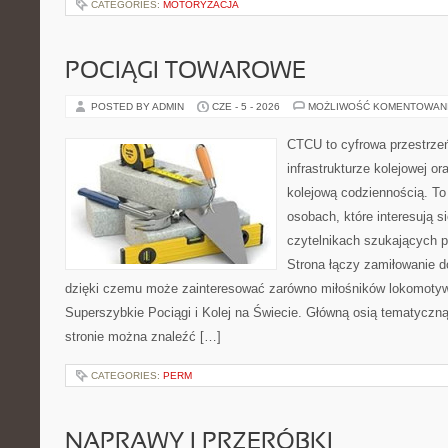
CATEGORIES:
MOTORYZACJA
POCIĄGI TOWAROWE
POSTED BY ADMIN
CZE - 5 - 2026
MOŻLIWOŚĆ KOMENTOWAN
CTCU to cyfrowa przestrzeń
infrastrukturze kolejowej o
kolejową codziennością. To
osobach, które interesują s
czytelnikach szukających p
Strona łączy zamiłowanie d
dzięki czemu może zainteresować zarówno miłośników lokomotyw.
Superszybkie Pociągi i Kolej na Świecie. Główną osią tematyczną 
stronie można znaleźć […]
CATEGORIES:
PERM
NAPRAWY I PRZERÓBKI