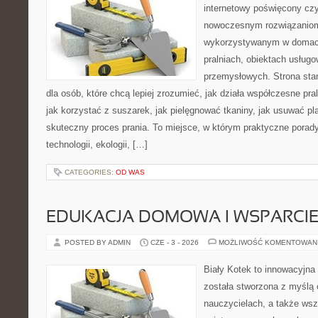
internetowy poświęcony czy
nowoczesnym rozwiązaniom 
wykorzystywanym w domach,
pralniach, obiektach usług
przemysłowych. Strona sta
dla osób, które chcą lepiej zrozumieć, jak działa współczesne praln
jak korzystać z suszarek, jak pielęgnować tkaniny, jak usuwać pl
skuteczny proces prania. To miejsce, w którym praktyczne porady
technologii, ekologii, […]
CATEGORIES:
OD WAS
EDUKACJA DOMOWA I WSPARCIE
POSTED BY ADMIN
CZE - 3 - 2026
MOŻLIWOŚĆ KOMENTOWAN
Biały Kotek to innowacyjna 
została stworzona z myślą 
nauczycielach, a także ws