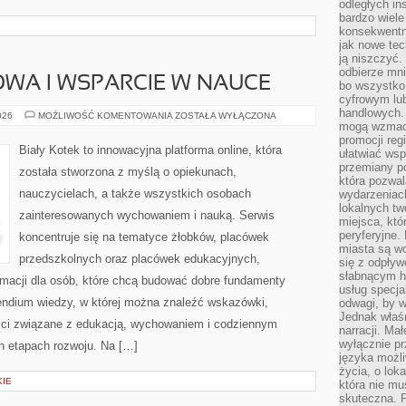
odległych in
bardzo wiele
konsekwentni
jak nowe tec
ją niszczyć.
odbierze mn
WA I WSPARCIE W NAUCE
bo wszystko
cyfrowym lu
handlowych. 
EDUKACJA
026
MOŻLIWOŚĆ KOMENTOWANIA
ZOSTAŁA WYŁĄCZONA
DOMOWA
mogą wzmacn
I
promocji reg
WSPARCIE
Biały Kotek to innowacyjna platforma online, która
ułatwiać wsp
W
NAUCE
przemiany po
została stworzona z myślą o opiekunach,
która pozwa
nauczycielach, a także wszystkich osobach
wydarzeniac
lokalnych t
zainteresowanych wychowaniem i nauką. Serwis
miejsca, któ
peryferyjne.
koncentruje się na tematyce żłobków, placówek
miasta są w
przedszkolnych oraz placówek edukacyjnych,
się z odpływ
słabnącym h
rmacji dla osób, które chcą budować dobre fundamenty
usług specja
endium wiedzy, w której można znaleźć wskazówki,
odwagi, by w
Jednak właśn
ści związane z edukacją, wychowaniem i codziennym
narracji. Ma
wyłącznie p
h etapach rozwoju. Na […]
języka możli
życia, o lok
KIE
która nie mu
skuteczna. P