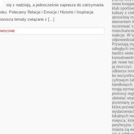
nowa księgar
się z nadzieją, a jednocześnie zaprasza do zatrzymania
klub sportow
ieku. Polecamy Relacje i Emocje i Historie i Inspiracje.
kultury z ci
atmosferę m
 porusza tematy związane z […]
elementem t
rezonować sz
mieszkańców
 OWOCOWE
reakcje. W t
odpowiedzial
Przestają m
odległych in
bardzo wiele
konsekwentni
jak nowe tec
ją niszczyć.
odbierze mn
bo wszystko
cyfrowym lu
handlowych. 
mogą wzmacn
promocji reg
ułatwiać wsp
przemiany po
która pozwa
wydarzeniac
lokalnych t
miejsca, któ
peryferyjne.
miasta są w
się z odpływ