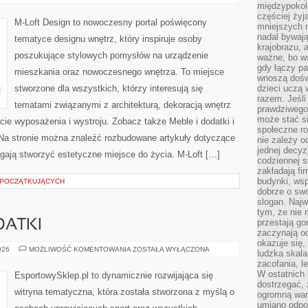
WNĘTRZ
międzypokol
częściej żyj
M-Loft Design to nowoczesny portal poświęcony
mniejszych 
nadal bywają
tematyce designu wnętrz, który inspiruje osoby
krajobrazu, 
poszukujące stylowych pomysłów na urządzenie
ważne, bo ws
gdy łączy pa
mieszkania oraz nowoczesnego wnętrza. To miejsce
wnoszą dośw
stworzone dla wszystkich, którzy interesują się
dzieci uczą 
razem. Jeśli
tematami związanymi z architekturą, dekoracją wnętrz
prawdziwego 
może stać s
ie wyposażenia i wystroju. Zobacz także Meble i dodatki i
społeczne r
. Na stronie można znaleźć rozbudowane artykuły dotyczące
nie zależy o
jednej decyz
ają stworzyć estetyczne miejsce do życia. M-Loft […]
codziennej s
zakładają fi
budynki, wsp
 POCZĄTKUJĄCYCH
dobrze o sw
slogan. Najw
tym, że nie
przestają g
DATKI
zaczynają o
okazuje się,
AKCESORIA
026
MOŻLIWOŚĆ KOMENTOWANIA
ZOSTAŁA WYŁĄCZONA
ludzka skala
I
zacofania, l
DODATKI
W ostatnich 
EsportowySklep.pl to dynamicznie rozwijająca się
dostrzegać,
witryna tematyczna, która została stworzona z myślą o
ogromną wart
umiano odpo