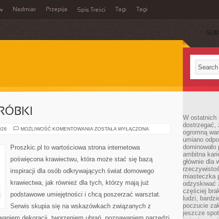
Nadmiar
Przepija
Tagi
Tagi
aw
Spis Treści
SUB
RÓBKI
W ostatnich 
dostrzegać,
NAPRAWY
026
MOŻLIWOŚĆ KOMENTOWANIA
ZOSTAŁA WYŁĄCZONA
ogromną wart
I
umiano odpo
PRZERÓBKI
dominowało 
Proszkic.pl to wartościowa strona internetowa
ambitna kari
poświęcona krawiectwu, która może stać się bazą
głównie dla 
rzeczywistoś
inspiracji dla osób odkrywających świat domowego
miasteczka p
krawiectwa, jak również dla tych, którzy mają już
odzyskiwać z
częściej bra
podstawowe umiejętności i chcą poszerzać warsztat.
ludzi, bardzi
poczucie za
Serwis skupia się na wskazówkach związanych z
jeszcze spot
waniem dekoracji, tworzeniem ubrań, poznawaniem narzędzi