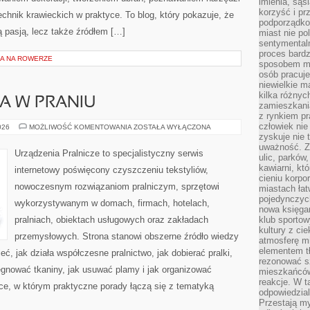
imienia, są
korzyść i prz
hnik krawieckich w praktyce. To blog, który pokazuje, że
podporządko
 pasją, lecz także źródłem […]
miast nie po
sentymental
proces bard
A NA ROWERZE
sposobem my
osób pracuje
niewielkie ma
kilka różnyc
IA W PRANIU
zamieszkania
z rynkiem p
człowiek nie
MODA
026
MOŻLIWOŚĆ KOMENTOWANIA
ZOSTAŁA WYŁĄCZONA
I
zyskuje nie 
TEKSTYLIA
uważność. Z
W
Urządzenia Pralnicze to specjalistyczny serwis
ulic, parków
PRANIU
kawiarni, kt
internetowy poświęcony czyszczeniu tekstyliów,
cieniu korpo
nowoczesnym rozwiązaniom pralniczym, sprzętowi
miastach łat
pojedynczych
wykorzystywanym w domach, firmach, hotelach,
nowa księgar
pralniach, obiektach usługowych oraz zakładach
klub sportow
kultury z ci
przemysłowych. Strona stanowi obszerne źródło wiedzy
atmosferę m
elementem t
eć, jak działa współczesne pralnictwo, jak dobierać pralki,
rezonować sz
lęgnować tkaniny, jak usuwać plamy i jak organizować
mieszkańców
reakcje. W t
ce, w którym praktyczne porady łączą się z tematyką
odpowiedzial
Przestają m