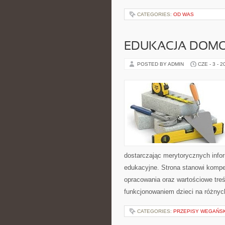
CATEGORIES:
OD WAS
EDUKACJA DOMO
POSTED BY ADMIN
CZE - 3 - 2
dostarczając merytorycznych info
edukacyjne. Strona stanowi komp
opracowania oraz wartościowe tre
funkcjonowaniem dzieci na różnyc
CATEGORIES:
PRZEPISY WEGAŃS