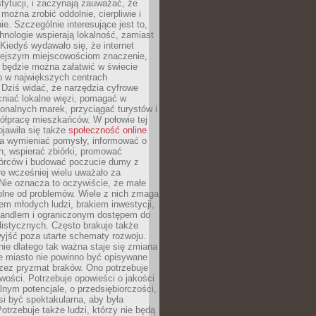
stytucji, i zaczynają zauważać, że
 można zrobić oddolnie, cierpliwie i
e. Szczególnie interesujące jest to,
hnologie wspierają lokalność, zamiast
 Kiedyś wydawało się, że internet
iejszym miejscowościom znaczenie,
 będzie można załatwić w świecie
b w największych centrach
Dziś widać, że narzędzia cyfrowe
iać lokalne więzi, pomagać w
ionalnych marek, przyciągać turystów i
ółpracę mieszkańców. W połowie tej
jawiła się także
społeczność online
la wymieniać pomysły, informować o
h, wspierać zbiórki, promować
wórców i budować poczucie dumy z
re wcześniej wielu uważało za
 Nie oznacza to oczywiście, że małe
olne od problemów. Wiele z nich zmaga
em młodych ludzi, brakiem inwestycji,
andlem i ograniczonym dostępem do
listycznych. Często brakuje także
yjść poza utarte schematy rozwoju.
ie dlatego tak ważna staje się zmiana
łe miasto nie powinno być opisywane
rzez pryzmat braków. Ono potrzebuje
wości. Potrzebuje opowieści o jakości
alnym potencjale, o przedsiębiorczości,
si być spektakularna, aby była
otrzebuje także ludzi, którzy nie będą