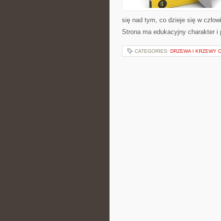
się nad tym, co dzieje się w człow
Strona ma edukacyjny charakter i
CATEGORIES:
DRZEWA I KRZEWY