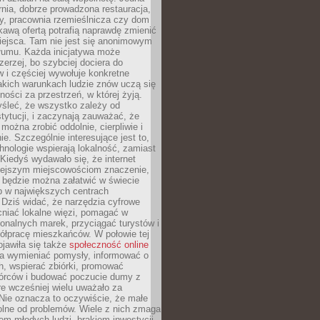
nia, dobrze prowadzona restauracja,
y, pracownia rzemieślnicza czy dom
ekawą ofertą potrafią naprawdę zmienić
iejsca. Tam nie jest się anonimowym
łumu. Każda inicjatywa może
erzej, bo szybciej dociera do
 i częściej wywołuje konkretne
akich warunkach ludzie znów uczą się
ności za przestrzeń, w której żyją.
yśleć, że wszystko zależy od
stytucji, i zaczynają zauważać, że
 można zrobić oddolnie, cierpliwie i
e. Szczególnie interesujące jest to,
hnologie wspierają lokalność, zamiast
 Kiedyś wydawało się, że internet
iejszym miejscowościom znaczenie,
 będzie można załatwić w świecie
b w największych centrach
Dziś widać, że narzędzia cyfrowe
iać lokalne więzi, pomagać w
ionalnych marek, przyciągać turystów i
ółpracę mieszkańców. W połowie tej
jawiła się także
społeczność online
la wymieniać pomysły, informować o
h, wspierać zbiórki, promować
wórców i budować poczucie dumy z
re wcześniej wielu uważało za
 Nie oznacza to oczywiście, że małe
olne od problemów. Wiele z nich zmaga
em młodych ludzi, brakiem inwestycji,