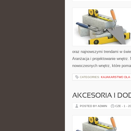
oraz najnowszymi trendami w świec
Aranżacja i projektowanie wnętrz
nowoczesnych wnętrz, które pomag
CATEGORIES:
KAJAKARSTWO DLA
AKCESORIA I DO
POSTED BY ADMIN
CZE - 1 - 2