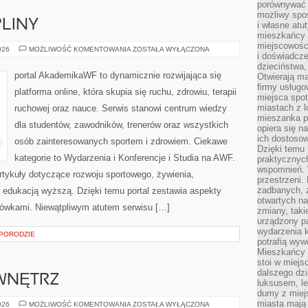
porównywać 
możliwy spos
PLINY
i własne atu
mieszkańcy 
miejscowośc
SPORTY
026
MOŻLIWOŚĆ KOMENTOWANIA
ZOSTAŁA WYŁĄCZONA
i doświadcze
I
DYSCYPLINY
dzieciństwa,
portal AkademikaWF to dynamicznie rozwijająca się
Otwierają ma
firmy usługo
platforma online, która skupia się ruchu, zdrowiu, terapii
miejsca spo
miastach z 
ruchowej oraz nauce. Serwis stanowi centrum wiedzy
mieszanka po
dla studentów, zawodników, trenerów oraz wszystkich
opiera się n
ich dostosow
osób zainteresowanych sportem i zdrowiem. Ciekawe
Dzięki temu 
kategorie to Wydarzenia i Konferencje i Studia na AWF.
praktycznyc
wspomnień. 
rtykuły dotyczące rozwoju sportowego, żywienia,
przestrzeni
zadbanych, z
raz edukacją wyższą. Dzięki temu portal zestawia aspekty
otwartych n
ówkami. Niewątpliwym atutem serwisu […]
zmiany, taki
urządzony pa
wydarzenia k
 PORODZIE
potrafią wyw
Mieszkańcy z
stoi w miejs
dalszego dzi
WNĘTRZ
luksusem, le
dumy z miej
miasta mają 
METAMORFOZY
026
MOŻLIWOŚĆ KOMENTOWANIA
ZOSTAŁA WYŁĄCZONA