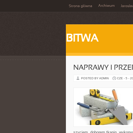
Archiwum
Strona główna
Jarosł
BITWA
NAPRAWY I PRZE
POSTED BY ADMIN
CZE - 5 - 2
szyciem, doborem tkanin, wykony