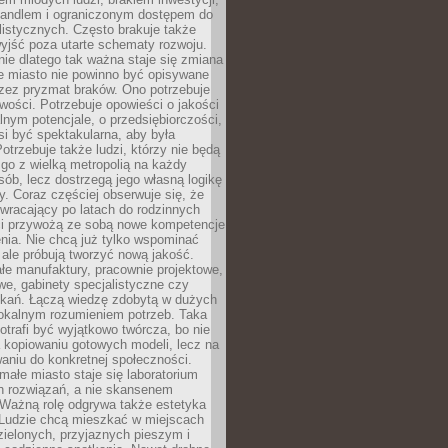
andlem i ograniczonym dostępem do
listycznych. Często brakuje także
yjść poza utarte schematy rozwoju.
ie dlatego tak ważna staje się zmiana
łe miasto nie powinno być opisywane
rzez pryzmat braków. Ono potrzebuje
wości. Potrzebuje opowieści o jakości
alnym potencjale, o przedsiębiorczości,
si być spektakularna, aby była
otrzebuje także ludzi, którzy nie będą
go z wielką metropolią na każdy
ób, lecz dostrzegą jego własną logikę
ty. Coraz częściej obserwuje się, że
wracający po latach do rodzinnych
i przywożą ze sobą nowe kompetencje
nia. Nie chcą już tylko wspominać
 ale próbują tworzyć nową jakość.
łe manufaktury, pracownie projektowe,
we, gabinety specjalistyczne czy
tkań. Łączą wiedzę zdobytą w dużych
lokalnym rozumieniem potrzeb. Taka
trafi być wyjątkowo twórcza, bo nie
a kopiowaniu gotowych modeli, lecz na
aniu do konkretnej społeczności.
małe miasto staje się laboratorium
h rozwiązań, a nie skansenem
Ważną rolę odgrywa także estetyka
. Ludzie chcą mieszkać w miejscach
ielonych, przyjaznych pieszym i