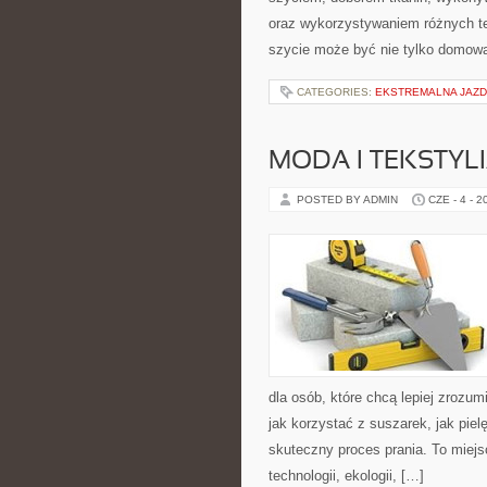
oraz wykorzystywaniem różnych tec
szycie może być nie tylko domową
CATEGORIES:
EKSTREMALNA JAZD
MODA I TEKSTYL
POSTED BY ADMIN
CZE - 4 - 2
dla osób, które chcą lepiej zrozumi
jak korzystać z suszarek, jak pie
skuteczny proces prania. To miejs
technologii, ekologii, […]