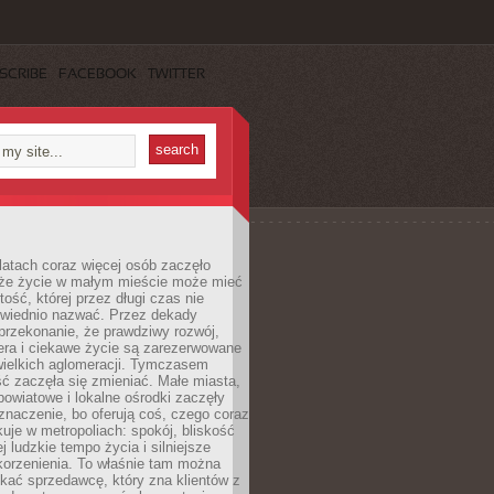
SCRIBE
FACEBOOK
TWITTER
latach coraz więcej osób zaczęło
 że życie w małym mieście może mieć
ość, której przez długi czas nie
wiednio nazwać. Przez dekady
przekonanie, że prawdziwy rozwój,
era i ciekawe życie są zarezerwowane
wielkich aglomeracji. Tymczasem
ć zaczęła się zmieniać. Małe miasta,
owiatowe i lokalne ośrodki zaczęły
naczenie, bo oferują coś, czego coraz
kuje w metropoliach: spokój, bliskość
ej ludzkie tempo życia i silniejsze
korzenienia. To właśnie tam można
kać sprzedawcę, który zna klientów z