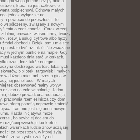
siada gotowego pomóc bez pytania o
estrzeń, która nie jest całkowicie
wana pośpiechowi. Odnowa małych
lega jednak wyłącznie na
nym powrocie do przeszłości. To
zo współczesny, związany z nowym
ślenia o codzienności. Coraz więcej
 zdalnie, prowadzi własne firmy, tworzy
rki, rozwija usługi cyfrowe albo łączy
h źródeł dochodu. Dzięki temu miejsce
 przestało być aż tak ściśle związane
racy w jednym punkcie na mapie. Gdy
 musi każdego dnia stać w korkach,
tylko czas, lecz także energię i
aczyna dostrzegać wartość lokalnych
, skwerów, bibliotek, targowisk i małych
óre w dużych miastach często giną w
racyjnej jednolitości. W małych
wiej też obserwować realny wpływ
 działań na całą wspólnotę. Jedna
nia, dobrze prowadzona restauracja,
y, pracownia rzemieślnicza czy dom
ekawą ofertą potrafią naprawdę zmienić
iejsca. Tam nie jest się anonimowym
łumu. Każda inicjatywa może
erzej, bo szybciej dociera do
 i częściej wywołuje konkretne
akich warunkach ludzie znów uczą się
ności za przestrzeń, w której żyją.
yśleć, że wszystko zależy od