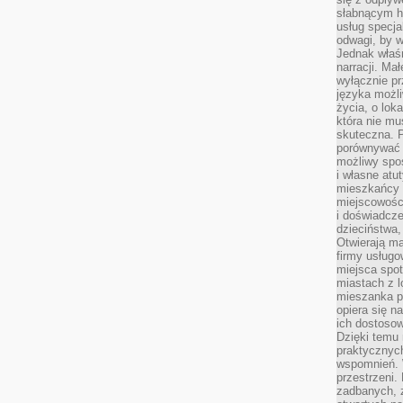
słabnącym h
usług specja
odwagi, by w
Jednak właśn
narracji. Ma
wyłącznie p
języka możli
życia, o lok
która nie mu
skuteczna. P
porównywać 
możliwy spos
i własne atu
mieszkańcy 
miejscowośc
i doświadcze
dzieciństwa,
Otwierają ma
firmy usługo
miejsca spo
miastach z 
mieszanka po
opiera się n
ich dostosow
Dzięki temu 
praktycznyc
wspomnień. 
przestrzeni
zadbanych, z