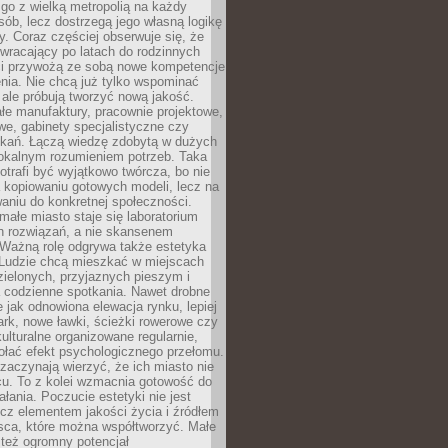
go z wielką metropolią na każdy
ób, lecz dostrzegą jego własną logikę
ty. Coraz częściej obserwuje się, że
wracający po latach do rodzinnych
i przywożą ze sobą nowe kompetencje
nia. Nie chcą już tylko wspominać
 ale próbują tworzyć nową jakość.
łe manufaktury, pracownie projektowe,
we, gabinety specjalistyczne czy
tkań. Łączą wiedzę zdobytą w dużych
lokalnym rozumieniem potrzeb. Taka
trafi być wyjątkowo twórcza, bo nie
a kopiowaniu gotowych modeli, lecz na
aniu do konkretnej społeczności.
małe miasto staje się laboratorium
h rozwiązań, a nie skansenem
Ważną rolę odgrywa także estetyka
. Ludzie chcą mieszkać w miejscach
ielonych, przyjaznych pieszym i
a codzienne spotkania. Nawet drobne
e jak odnowiona elewacja rynku, lepiej
rk, nowe ławki, ścieżki rowerowe czy
ulturalne organizowane regularnie,
ołać efekt psychologicznego przełomu.
aczynają wierzyć, że ich miasto nie
cu. To z kolei wzmacnia gotowość do
ałania. Poczucie estetyki nie jest
cz elementem jakości życia i źródłem
sca, które można współtworzyć. Małe
też ogromny potencjał