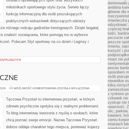
osobach uprawiających sport oraz wszystkich
dominowało 
miłośnikach sportowego stylu życia. Serwis łączy
ambitna kari
głównie dla 
funkcję informacyjną dla osób poszukujących
rzeczywistoś
miasteczka p
praktycznych wskazówek dotyczących odzieży
odzyskiwać z
kże różnego rodzaju gadżetów treningowych. Dzięki bogatej
częściej bra
ludzi, bardzi
że znaleźć rozwiązania, które pomogą mu w wyborze
poczucie za
czeń. Polecam Styl sportowy na co dzień i Leginsy i
jeszcze spot
imienia, są
korzyść i prz
podporządko
miast nie po
CZĄTKUJĄCYCH
sentymental
proces bard
sposobem my
osób pracuje
ICZNE
niewielkie ma
kilka różnyc
ZDROWIE
 2026
MOŻLIWOŚĆ KOMENTOWANIA
ZOSTAŁA WYŁĄCZONA
zamieszkania
PSYCHICZNE
z rynkiem p
człowiek nie
Tęczowa Przystań to internetowa przystań, w którym
zyskuje nie 
zdrowie psychiczne spotyka się z realnymi problemami.
uważność. Z
ulic, parków
To blog internetowy tworzona z myślą o osobach, które
kawiarni, kt
cieniu korpo
chcą poznać swoje emocje. Nazwa Tęczowa Przystań
miastach łat
dobrze oddaje charakter tego miejsca, ponieważ kojarzy
pojedynczych