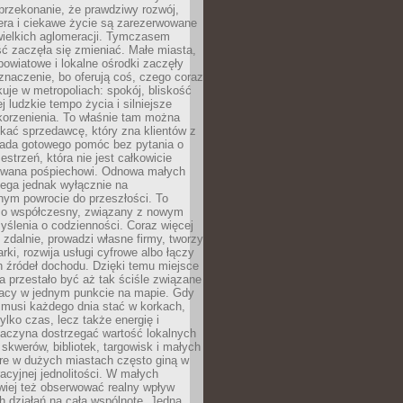
przekonanie, że prawdziwy rozwój,
era i ciekawe życie są zarezerwowane
wielkich aglomeracji. Tymczasem
ć zaczęła się zmieniać. Małe miasta,
owiatowe i lokalne ośrodki zaczęły
naczenie, bo oferują coś, czego coraz
kuje w metropoliach: spokój, bliskość
ej ludzkie tempo życia i silniejsze
korzenienia. To właśnie tam można
kać sprzedawcę, który zna klientów z
siada gotowego pomóc bez pytania o
estrzeń, która nie jest całkowicie
wana pośpiechowi. Odnowa małych
lega jednak wyłącznie na
nym powrocie do przeszłości. To
zo współczesny, związany z nowym
ślenia o codzienności. Coraz więcej
 zdalnie, prowadzi własne firmy, tworzy
rki, rozwija usługi cyfrowe albo łączy
h źródeł dochodu. Dzięki temu miejsce
 przestało być aż tak ściśle związane
racy w jednym punkcie na mapie. Gdy
 musi każdego dnia stać w korkach,
tylko czas, lecz także energię i
aczyna dostrzegać wartość lokalnych
, skwerów, bibliotek, targowisk i małych
óre w dużych miastach często giną w
racyjnej jednolitości. W małych
wiej też obserwować realny wpływ
 działań na całą wspólnotę. Jedna