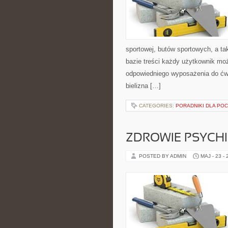
sportowej, butów sportowych, a ta
bazie treści każdy użytkownik mo
odpowiedniego wyposażenia do ćwi
bielizna […]
CATEGORIES:
PORADNIKI DLA PO
ZDROWIE PSYCH
POSTED BY ADMIN
MAJ - 23 -