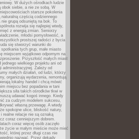
eniowy. W dużych ośrodkach ludzie
ą obok siebie, a nie ze sobą. W
miejscowościach starsze pokolenia
 naturalną częścią codziennego
a nie grupą odsuniętą na bok. To
pólnota rozwija się najlepiej wtedy,
mięć z energią zmian. Seniorzy
iadczenie, młodsi pomysłowość, a
wszystkich prostszej radości z bycia
 uda się stworzyć warunki do
spotkania tych grup, małe miasto
ię miejscem wyjątkowo odpornym na
ozproszenie. Przyszłość małych miast
d jednego wielkiego projektu ani od
ji administracyjnej. Zależy od
umy małych działań, od ludzi, którzy
rmy, organizują wydarzenia, remontują
ierają lokalny handel i chcą mówić
oim miejscu bez popadania w tani
iększa siła takich ośrodków tkwi w
 muszą udawać kogoś innego. Kiedy
onić za cudzym modelem sukcesu,
dkrywać własną przewagę. A wtedy
 że spokojne ulice, bliskość natury,
 i realne relacje nie są oznaką
ecz coraz cenniejszym dobrem.
latach coraz więcej osób zaczęło
 że życie w małym mieście może mieć
ość, której przez długi czas nie
wiednio nazwać. Przez dekady