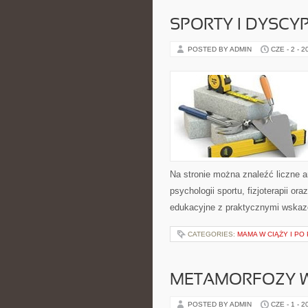
SPORTY I DYSCY
POSTED BY ADMIN
CZE - 2 - 2
Na stronie można znaleźć liczne a
psychologii sportu, fizjoterapii o
edukacyjne z praktycznymi wskaz
CATEGORIES:
MAMA W CIĄŻY I PO
METAMORFOZY 
POSTED BY ADMIN
CZE - 1 - 2