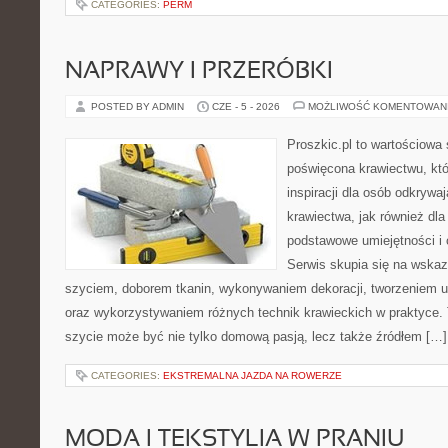
CATEGORIES:
PERM
NAPRAWY I PRZERÓBKI
POSTED BY ADMIN
CZE - 5 - 2026
MOŻLIWOŚĆ KOMENTOWAN
Proszkic.pl to wartościowa 
poświęcona krawiectwu, któ
inspiracji dla osób odkryw
krawiectwa, jak również dla
podstawowe umiejętności i 
Serwis skupia się na wska
szyciem, doborem tkanin, wykonywaniem dekoracji, tworzeniem 
oraz wykorzystywaniem różnych technik krawieckich w praktyce. T
szycie może być nie tylko domową pasją, lecz także źródłem […]
CATEGORIES:
EKSTREMALNA JAZDA NA ROWERZE
MODA I TEKSTYLIA W PRANIU