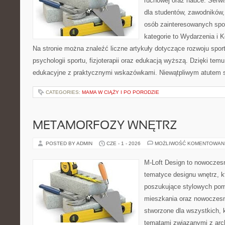
ruchowej oraz nauce. Serwi
dla studentów, zawodników,
osób zainteresowanych spo
kategorie to Wydarzenia i K
Na stronie można znaleźć liczne artykuły dotyczące rozwoju spor
psychologii sportu, fizjoterapii oraz edukacją wyższą. Dzięki tem
edukacyjne z praktycznymi wskazówkami. Niewątpliwym atutem 
CATEGORIES:
MAMA W CIĄŻY I PO PORODZIE
METAMORFOZY WNĘTRZ
POSTED BY ADMIN
CZE - 1 - 2026
MOŻLIWOŚĆ KOMENTOWAN
M-Loft Design to nowoczes
tematyce designu wnętrz, kt
poszukujące stylowych pom
mieszkania oraz nowoczesn
stworzone dla wszystkich, k
tematami związanymi z arch