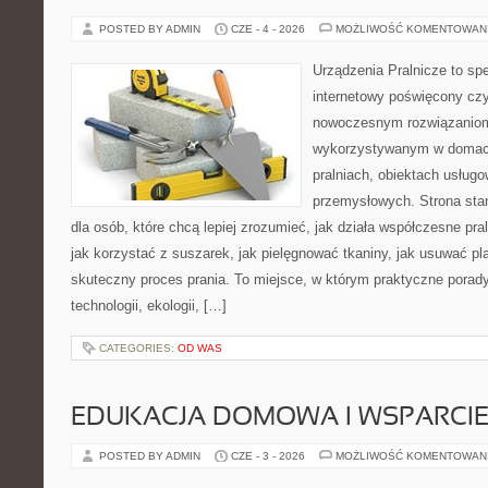
POSTED BY ADMIN
CZE - 4 - 2026
MOŻLIWOŚĆ KOMENTOWAN
Urządzenia Pralnicze to spe
internetowy poświęcony czy
nowoczesnym rozwiązaniom 
wykorzystywanym w domach,
pralniach, obiektach usług
przemysłowych. Strona sta
dla osób, które chcą lepiej zrozumieć, jak działa współczesne praln
jak korzystać z suszarek, jak pielęgnować tkaniny, jak usuwać pl
skuteczny proces prania. To miejsce, w którym praktyczne porady
technologii, ekologii, […]
CATEGORIES:
OD WAS
EDUKACJA DOMOWA I WSPARCIE
POSTED BY ADMIN
CZE - 3 - 2026
MOŻLIWOŚĆ KOMENTOWAN