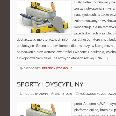
Biały Kotek to innowacyjna 
została stworzona z myślą 
nauczycielach, a także ws
zainteresowanych wychowan
koncentruje się na tematyc
przedszkolnych oraz placó
dostarczając merytorycznych informacji dla osób, które chcą bu
edukacyjne. Strona stanowi kompendium wiedzy, w której można
opracowania oraz wartościowe treści związane z edukacją, wych
funkcjonowaniem dzieci na różnych etapach rozwoju. Na […]
CATEGORIES:
PRZEPISY WEGAŃSKIE
SPORTY I DYSCYPLINY
POSTED BY ADMIN
CZE - 2 - 2026
MOŻLIWOŚĆ KOMENTOWAN
portal AkademikaWF to dyna
platforma online, która skup