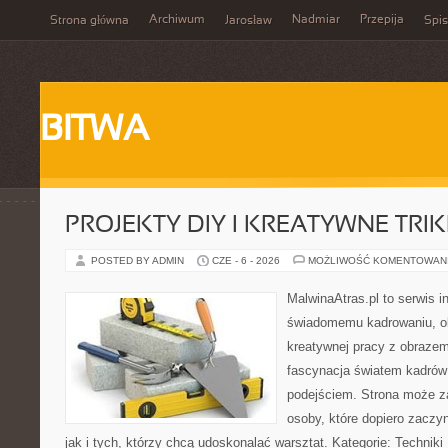
Archiwum
Nadmiar
Przepija
Strona główna
Jarosław
Spis
BITWA
PROJEKTY DIY I KREATYWNE TRIK
POSTED BY ADMIN
CZE - 6 - 2026
MOŻLIWOŚĆ KOMENTOWAN
MalwinaAtras.pl to serwis 
świadomemu kadrowaniu, obr
kreatywnej pracy z obrazem.
fascynacja światem kadrów
podejściem. Strona może z
osoby, które dopiero zaczyn
jak i tych, którzy chcą udoskonalać warsztat. Kategorie: Techniki F