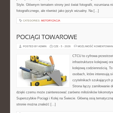
Style. Głównym tematem strony jest świat fotografii, rozumiana ni
fotograficznego, ale również jako język wizualny. Na […]
CATEGORIES:
MOTORYZACJA
POCIĄGI TOWAROWE
POSTED BY ADMIN
CZE - 5 - 2026
MOŻLIWOŚĆ KOMENTOWAN
CTCU to cyfrowa przestrzeń
infrastrukturze kolejowej o
kolejową codziennością. To
osobach, które interesują s
czytelnikach szukających p
Strona łączy zamiłowanie d
dzięki czemu może zainteresować zarówno miłośników lokomotyw.
Superszybkie Pociągi i Kolej na Świecie. Główną osią tematyczną 
stronie można znaleźć […]