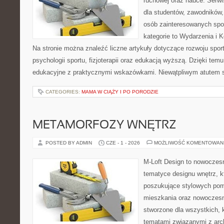
ruchowej oraz nauce. Serwi
dla studentów, zawodników,
osób zainteresowanych spo
kategorie to Wydarzenia i K
Na stronie można znaleźć liczne artykuły dotyczące rozwoju spor
psychologii sportu, fizjoterapii oraz edukacją wyższą. Dzięki tem
edukacyjne z praktycznymi wskazówkami. Niewątpliwym atutem 
CATEGORIES:
MAMA W CIĄŻY I PO PORODZIE
METAMORFOZY WNĘTRZ
POSTED BY ADMIN
CZE - 1 - 2026
MOŻLIWOŚĆ KOMENTOWAN
M-Loft Design to nowoczes
tematyce designu wnętrz, kt
poszukujące stylowych pom
mieszkania oraz nowoczesn
stworzone dla wszystkich, k
tematami związanymi z arch