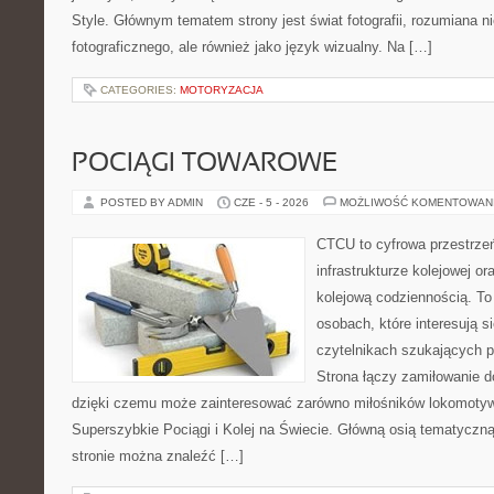
Style. Głównym tematem strony jest świat fotografii, rozumiana ni
fotograficznego, ale również jako język wizualny. Na […]
CATEGORIES:
MOTORYZACJA
POCIĄGI TOWAROWE
POSTED BY ADMIN
CZE - 5 - 2026
MOŻLIWOŚĆ KOMENTOWAN
CTCU to cyfrowa przestrzeń
infrastrukturze kolejowej o
kolejową codziennością. To
osobach, które interesują s
czytelnikach szukających p
Strona łączy zamiłowanie d
dzięki czemu może zainteresować zarówno miłośników lokomotyw.
Superszybkie Pociągi i Kolej na Świecie. Główną osią tematyczną 
stronie można znaleźć […]