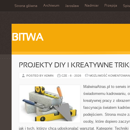
Archiwum
Nadmiar
Przepija
Strona główna
Jarosław
Spis
BITWA
PROJEKTY DIY I KREATYWNE TRIK
POSTED BY ADMIN
CZE - 6 - 2026
MOŻLIWOŚĆ KOMENTOWAN
MalwinaAtras.pl to serwis 
świadomemu kadrowaniu, obr
kreatywnej pracy z obrazem.
fascynacja światem kadrów
podejściem. Strona może z
osoby, które dopiero zaczyn
jak i tych, którzy chcą udoskonalać warsztat. Kategorie: Techniki F