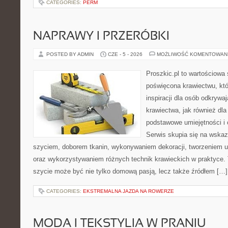
CATEGORIES:
PERM
NAPRAWY I PRZERÓBKI
POSTED BY ADMIN
CZE - 5 - 2026
MOŻLIWOŚĆ KOMENTOWAN
Proszkic.pl to wartościowa 
poświęcona krawiectwu, któ
inspiracji dla osób odkryw
krawiectwa, jak również dla
podstawowe umiejętności i 
Serwis skupia się na wska
szyciem, doborem tkanin, wykonywaniem dekoracji, tworzeniem 
oraz wykorzystywaniem różnych technik krawieckich w praktyce. T
szycie może być nie tylko domową pasją, lecz także źródłem […]
CATEGORIES:
EKSTREMALNA JAZDA NA ROWERZE
MODA I TEKSTYLIA W PRANIU