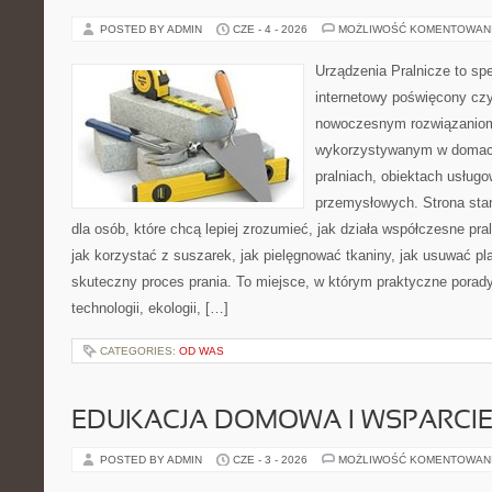
POSTED BY ADMIN
CZE - 4 - 2026
MOŻLIWOŚĆ KOMENTOWAN
Urządzenia Pralnicze to spe
internetowy poświęcony czy
nowoczesnym rozwiązaniom 
wykorzystywanym w domach,
pralniach, obiektach usług
przemysłowych. Strona sta
dla osób, które chcą lepiej zrozumieć, jak działa współczesne praln
jak korzystać z suszarek, jak pielęgnować tkaniny, jak usuwać pl
skuteczny proces prania. To miejsce, w którym praktyczne porady
technologii, ekologii, […]
CATEGORIES:
OD WAS
EDUKACJA DOMOWA I WSPARCIE
POSTED BY ADMIN
CZE - 3 - 2026
MOŻLIWOŚĆ KOMENTOWAN