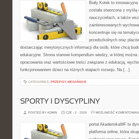
Biały Kotek to innowacyjna 
została stworzona z myślą 
nauczycielach, a także ws
zainteresowanych wychowan
koncentruje się na tematyc
przedszkolnych oraz placó
dostarczając merytorycznych informacji dla osób, które chcą bu
edukacyjne. Strona stanowi kompendium wiedzy, w której można
opracowania oraz wartościowe treści związane z edukacją, wych
funkcjonowaniem dzieci na różnych etapach rozwoju. Na […]
CATEGORIES:
PRZEPISY WEGAŃSKIE
SPORTY I DYSCYPLINY
POSTED BY ADMIN
CZE - 2 - 2026
MOŻLIWOŚĆ KOMENTOWAN
portal AkademikaWF to dyna
platforma online, która skup