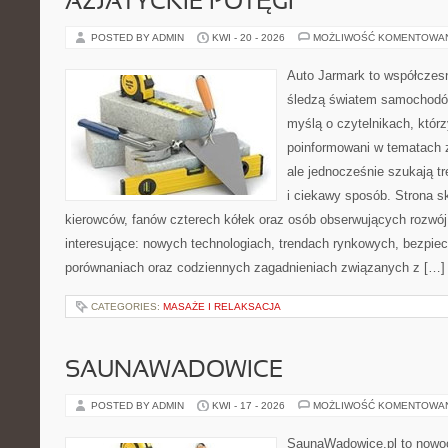
AZJATYCKIE POTĘGI
POSTED BY ADMIN
KWI - 20 - 2026
MOŻLIWOŚĆ KOMENTOWA
Auto Jarmark to współczesn
śledzą światem samochodów
myślą o czytelnikach, któr
poinformowani w tematach 
ale jednocześnie szukają t
i ciekawy sposób. Strona sk
kierowców, fanów czterech kółek oraz osób obserwujących rozwój
interesujące: nowych technologiach, trendach rynkowych, bezpiecz
porównaniach oraz codziennych zagadnieniach związanych z […]
CATEGORIES:
MASAŻE I RELAKSACJA
SAUNAWADOWICE
POSTED BY ADMIN
KWI - 17 - 2026
MOŻLIWOŚĆ KOMENTOWA
SaunaWadowice.pl to nowo