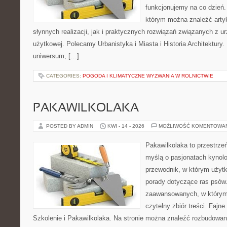
funkcjonujemy na co dzień. 
którym można znaleźć arty
słynnych realizacji, jak i praktycznych rozwiązań związanych z u
użytkowej. Polecamy Urbanistyka i Miasta i Historia Architektury. N
uniwersum, […]
CATEGORIES:
POGODA I KLIMATYCZNE WYZWANIA W ROLNICTWIE
PAKAWILKOLAKA
POSTED BY ADMIN
KWI - 14 - 2026
MOŻLIWOŚĆ KOMENTOWA
Pakawilkolaka to przestrzeń
myślą o pasjonatach kynolo
przewodnik, w którym użytk
porady dotyczące ras psów.
zaawansowanych, w którym i
czytelny zbiór treści. Fajn
Szkolenie i Pakawilkolaka. Na stronie można znaleźć rozbudowan