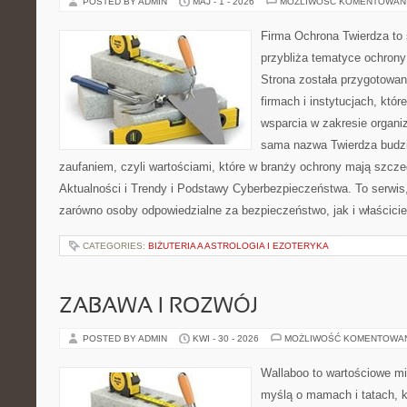
POSTED BY ADMIN
MAJ - 1 - 2026
MOŻLIWOŚĆ KOMENTOWAN
Firma Ochrona Twierdza to s
przybliża tematyce ochrony
Strona została przygotowa
firmach i instytucjach, któr
wsparcia w zakresie organi
sama nazwa Twierdza budzi
zaufaniem, czyli wartościami, które w branży ochrony mają szcz
Aktualności i Trendy i Podstawy Cyberbezpieczeństwa. To serwis
zarówno osoby odpowiedzialne za bezpieczeństwo, jak i właściciel
CATEGORIES:
BIŻUTERIA A ASTROLOGIA I EZOTERYKA
ZABAWA I ROZWÓJ
POSTED BY ADMIN
KWI - 30 - 2026
MOŻLIWOŚĆ KOMENTOWA
Wallaboo to wartościowe mi
myślą o mamach i tatach, 