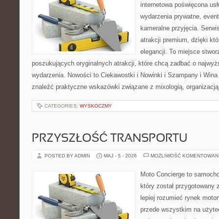
internetowa poświęcona u
wydarzenia prywatne, event
kameralne przyjęcia. Serwis
atrakcji premium, dzięki k
elegancji. To miejsce stwor
poszukujących oryginalnych atrakcji, które chcą zadbać o najw
wydarzenia. Nowości to Ciekawostki i Nowinki i Szampany i Win
znaleźć praktyczne wskazówki związane z mixologią, organizacj
CATEGORIES:
WYSKOCZMY
PRZYSZŁOŚĆ TRANSPORTU
POSTED BY ADMIN
MAJ - 5 - 2026
MOŻLIWOŚĆ KOMENTOWAN
Moto Concierge to samocho
który został przygotowany
lepiej rozumieć rynek motor
przede wszystkim na użyte