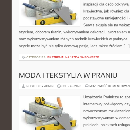
inspiracji dla osób odkryw
krawiectwa, jak również dla
podstawowe umiejętności i 
Serwis skupia się na wska
szyciem, doborem tkanin, wykonywaniem dekoracji, tworzeniem 
oraz wykorzystywaniem różnych technik krawieckich w praktyce. T
szycie może być nie tylko domową pasją, lecz także źródłem […]
CATEGORIES:
EKSTREMALNA JAZDA NA ROWERZE
MODA I TEKSTYLIA W PRANIU
POSTED BY ADMIN
CZE - 4 - 2026
MOŻLIWOŚĆ KOMENTOWAN
Urządzenia Pralnicze to spe
internetowy poświęcony czy
nowoczesnym rozwiązaniom 
wykorzystywanym w domach,
pralniach, obiektach usług