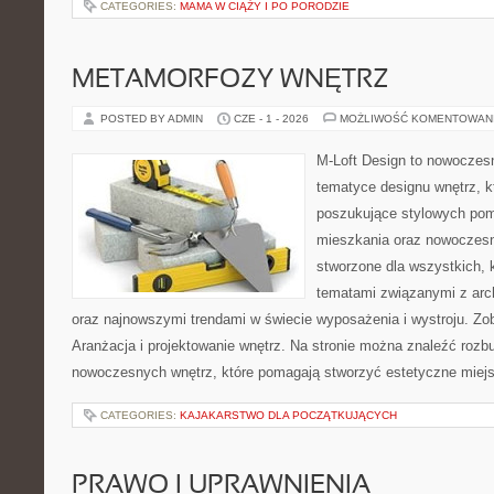
CATEGORIES:
MAMA W CIĄŻY I PO PORODZIE
METAMORFOZY WNĘTRZ
POSTED BY ADMIN
CZE - 1 - 2026
MOŻLIWOŚĆ KOMENTOWAN
M-Loft Design to nowoczes
tematyce designu wnętrz, kt
poszukujące stylowych pom
mieszkania oraz nowoczesn
stworzone dla wszystkich, k
tematami związanymi z arch
oraz najnowszymi trendami w świecie wyposażenia i wystroju. Zob
Aranżacja i projektowanie wnętrz. Na stronie można znaleźć roz
nowoczesnych wnętrz, które pomagają stworzyć estetyczne miejs
CATEGORIES:
KAJAKARSTWO DLA POCZĄTKUJĄCYCH
PRAWO I UPRAWNIENIA