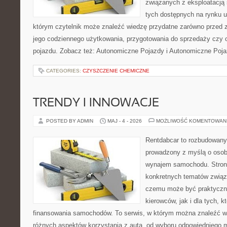
związanych z eksploatacj
tych dostępnych na rynku 
którym czytelnik może znaleźć wiedzę przydatne zarówno przed 
jego codziennego użytkowania, przygotowania do sprzedaży czy 
pojazdu. Zobacz też: Autonomiczne Pojazdy i Autonomiczne Poja
CATEGORIES:
CZYSZCZENIE CHEMICZNE
TRENDY I INNOWACJE
POSTED BY ADMIN
MAJ - 4 - 2026
MOŻLIWOŚĆ KOMENTOWAN
Rentdabcar to rozbudowany 
prowadzony z myślą o osob
wynajem samochodu. Strona
konkretnych tematów związ
czemu może być praktyczn
kierowców, jak i dla tych, k
finansowania samochodów. To serwis, w którym można znaleźć 
różnych aspektów korzystania z auta, od wyboru odpowiedniego m