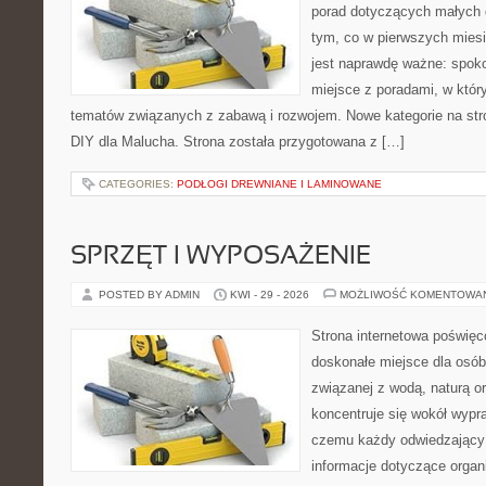
porad dotyczących małych d
tym, co w pierwszych miesi
jest naprawdę ważne: spokoj
miejsce z poradami, w któ
tematów związanych z zabawą i rozwojem. Nowe kategorie na stro
DIY dla Malucha. Strona została przygotowana z […]
CATEGORIES:
PODŁOGI DREWNIANE I LAMINOWANE
SPRZĘT I WYPOSAŻENIE
POSTED BY ADMIN
KWI - 29 - 2026
MOŻLIWOŚĆ KOMENTOWA
Strona internetowa poświęc
doskonałe miejsce dla osób
związanej z wodą, naturą o
koncentruje się wokół wypr
czemu każdy odwiedzający
informacje dotyczące organ