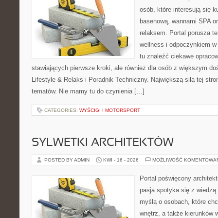
osób, które interesują się k
basenową, wannami SPA or
relaksem. Portal porusza 
wellness i odpoczynkiem w
tu znaleźć ciekawe opraco
stawiających pierwsze kroki, ale również dla osób z większym d
Lifestyle & Relaks i Poradnik Techniczny. Największą siłą tej str
tematów. Nie mamy tu do czynienia […]
CATEGORIES:
WYŚCIGI I MOTORSPORT
SYLWETKI ARCHITEKTÓW
POSTED BY ADMIN
KWI - 16 - 2026
MOŻLIWOŚĆ KOMENTOWA
Portal poświęcony architekt
pasja spotyka się z wiedzą
myślą o osobach, które chc
wnętrz, a także kierunków 