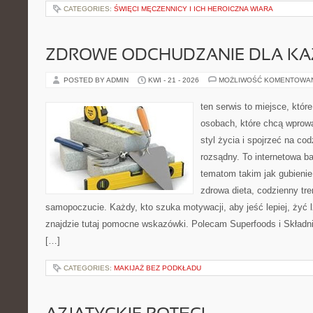
CATEGORIES:
ŚWIĘCI MĘCZENNICY I ICH HEROICZNA WIARA
ZDROWE ODCHUDZANIE DLA K
POSTED BY ADMIN
KWI - 21 - 2026
MOŻLIWOŚĆ KOMENTOWA
ten serwis to miejsce, któr
osobach, które chcą wprowa
styl życia i spojrzeć na co
rozsądny. To internetowa 
tematom takim jak gubieni
zdrowa dieta, codzienny tre
samopoczucie. Każdy, kto szuka motywacji, aby jeść lepiej, żyć lż
znajdzie tutaj pomocne wskazówki. Polecam Superfoods i Składni
[…]
CATEGORIES:
MAKIJAŻ BEZ PODKŁADU