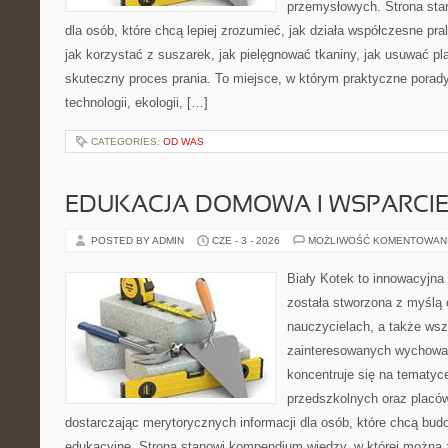
przemysłowych. Strona sta
dla osób, które chcą lepiej zrozumieć, jak działa współczesne praln
jak korzystać z suszarek, jak pielęgnować tkaniny, jak usuwać pl
skuteczny proces prania. To miejsce, w którym praktyczne porady
technologii, ekologii, […]
CATEGORIES:
OD WAS
EDUKACJA DOMOWA I WSPARCIE
POSTED BY ADMIN
CZE - 3 - 2026
MOŻLIWOŚĆ KOMENTOWAN
Biały Kotek to innowacyjna 
została stworzona z myślą 
nauczycielach, a także ws
zainteresowanych wychowan
koncentruje się na tematyc
przedszkolnych oraz placó
dostarczając merytorycznych informacji dla osób, które chcą bu
edukacyjne. Strona stanowi kompendium wiedzy, w której można