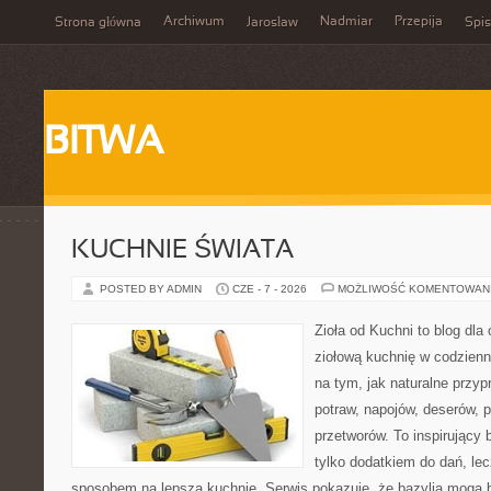
Archiwum
Nadmiar
Przepija
Strona główna
Jarosław
Spis
BITWA
KUCHNIE ŚWIATA
POSTED BY ADMIN
CZE - 7 - 2026
MOŻLIWOŚĆ KOMENTOWAN
Zioła od Kuchni to blog dla
ziołową kuchnię w codzienn
na tym, jak naturalne przy
potraw, napojów, deserów,
przetworów. To inspirujący 
tylko dodatkiem do dań, lec
sposobem na lepszą kuchnię. Serwis pokazuje, że bazylia mogą