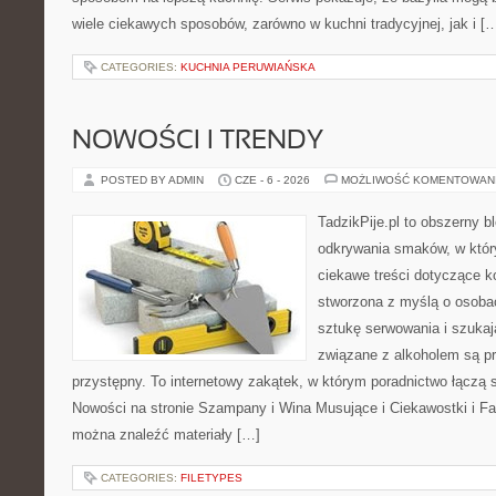
wiele ciekawych sposobów, zarówno w kuchni tradycyjnej, jak i [
CATEGORIES:
KUCHNIA PERUWIAŃSKA
NOWOŚCI I TRENDY
POSTED BY ADMIN
CZE - 6 - 2026
MOŻLIWOŚĆ KOMENTOWAN
TadzikPije.pl to obszerny b
odkrywania smaków, w któr
ciekawe treści dotyczące ko
stworzona z myślą o osoba
sztukę serwowania i szukaj
związane z alkoholem są p
przystępny. To internetowy zakątek, w którym poradnictwo łączą 
Nowości na stronie Szampany i Wina Musujące i Ciekawostki i Fak
można znaleźć materiały […]
CATEGORIES:
FILETYPES