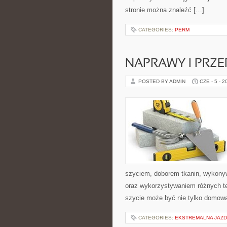
stronie można znaleźć […]
CATEGORIES:
PERM
NAPRAWY I PRZE
POSTED BY ADMIN
CZE - 5 - 2
szyciem, doborem tkanin, wykony
oraz wykorzystywaniem różnych tec
szycie może być nie tylko domową
CATEGORIES:
EKSTREMALNA JAZD