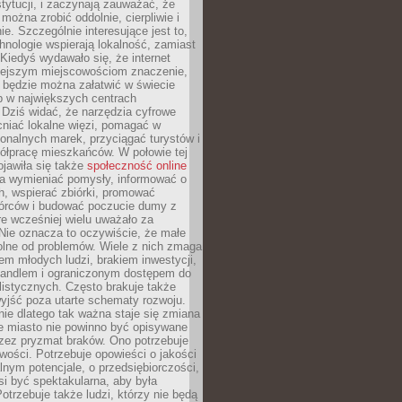
stytucji, i zaczynają zauważać, że
 można zrobić oddolnie, cierpliwie i
e. Szczególnie interesujące jest to,
hnologie wspierają lokalność, zamiast
 Kiedyś wydawało się, że internet
iejszym miejscowościom znaczenie,
 będzie można załatwić w świecie
b w największych centrach
Dziś widać, że narzędzia cyfrowe
iać lokalne więzi, pomagać w
ionalnych marek, przyciągać turystów i
ółpracę mieszkańców. W połowie tej
jawiła się także
społeczność online
la wymieniać pomysły, informować o
h, wspierać zbiórki, promować
wórców i budować poczucie dumy z
re wcześniej wielu uważało za
 Nie oznacza to oczywiście, że małe
olne od problemów. Wiele z nich zmaga
em młodych ludzi, brakiem inwestycji,
andlem i ograniczonym dostępem do
listycznych. Często brakuje także
yjść poza utarte schematy rozwoju.
ie dlatego tak ważna staje się zmiana
łe miasto nie powinno być opisywane
rzez pryzmat braków. Ono potrzebuje
wości. Potrzebuje opowieści o jakości
alnym potencjale, o przedsiębiorczości,
si być spektakularna, aby była
otrzebuje także ludzi, którzy nie będą