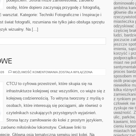
podejściem. Strona może zainteresować zarówno
dominowało 
osoby, które dopiero zaczynają przygodę z fotografią,
ambitna kari
głównie dla 
 warsztat. Kategorie: Techniki Fotograficzne i Inspiracje i
rzeczywistoś
miasteczka p
 świat fotografii, rozumiana nie tylko jako obsługa sprzętu
odzyskiwać z
język wizualny. Na […]
częściej bra
ludzi, bardzi
poczucie za
jeszcze spot
imienia, są
korzyść i prz
podporządko
OWE
miast nie po
sentymental
proces bard
POCIĄGI
026
MOŻLIWOŚĆ KOMENTOWANIA
ZOSTAŁA WYŁĄCZONA
TOWAROWE
sposobem my
osób pracuje
CTCU to cyfrowa przestrzeń, które skupia się na
niewielkie ma
kilka różnyc
infrastrukturze kolejowej oraz wszystkim, co wiąże się z
zamieszkania
kolejową codziennością. To witryna tworzony z myślą o
z rynkiem p
człowiek nie
osobach, które interesują się pociągami, ale również o
zyskuje nie 
uważność. Z
czytelnikach szukających przystępnych wyjaśnień.
ulic, parków
Strona łączy zamiłowanie do kolei z prostym językiem,
kawiarni, kt
cieniu korpo
zarówno miłośników lokomotyw. Ciekawe linki to
miastach łat
wiecie. Główną osią tematyczną serwisu jest kolej. Na
pojedynczych