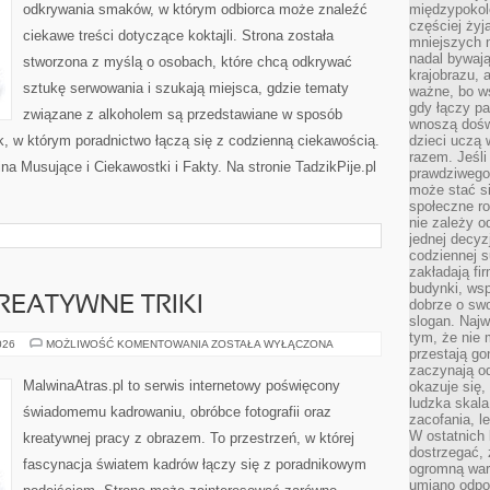
odkrywania smaków, w którym odbiorca może znaleźć
międzypokol
częściej żyj
ciekawe treści dotyczące koktajli. Strona została
mniejszych 
nadal bywają
stworzona z myślą o osobach, które chcą odkrywać
krajobrazu, 
sztukę serwowania i szukają miejsca, gdzie tematy
ważne, bo ws
gdy łączy pa
związane z alkoholem są przedstawiane w sposób
wnoszą dośw
k, w którym poradnictwo łączą się z codzienną ciekawością.
dzieci uczą 
razem. Jeśli
a Musujące i Ciekawostki i Fakty. Na stronie TadzikPije.pl
prawdziwego 
może stać s
społeczne r
nie zależy o
jednej decyz
codziennej s
zakładają fi
budynki, wsp
KREATYWNE TRIKI
dobrze o sw
slogan. Najw
tym, że nie
PROJEKTY
026
MOŻLIWOŚĆ KOMENTOWANIA
ZOSTAŁA WYŁĄCZONA
przestają g
DIY
I
zaczynają o
KREATYWNE
MalwinaAtras.pl to serwis internetowy poświęcony
okazuje się,
TRIKI
ludzka skala
świadomemu kadrowaniu, obróbce fotografii oraz
zacofania, l
W ostatnich 
kreatywnej pracy z obrazem. To przestrzeń, w której
dostrzegać,
fascynacja światem kadrów łączy się z poradnikowym
ogromną wart
umiano odpo