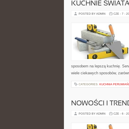
KUCHNIE ŚWIAT
POSTED BY ADMIN
CZE - 7 - 2
sposobem na lepszą kuchnię. Ser
wiele ciekawych sposobów, zarówno
CATEGORIES:
KUCHNIA PERUWIAŃ
NOWOŚCI I TREN
POSTED BY ADMIN
CZE - 6 - 2