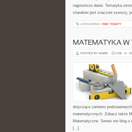
najprostsze danie. Tematyka stron
charakter jest znacznie szerszy, 
CATEGORIES:
INNE TEMATY
MATEMATYKA W T
POSTED BY ADMIN
CZE - 9 - 2
dotyczące zarówno podstawowych 
matematycznych. Zobacz także Ma
Matematyczne. Serwis ten blog o 
[…]