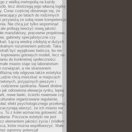
go z wielką metropolią na każdy
ób, lecz dostrzegą jego własną logikę
ty. Coraz częściej obserwuje się, że
wracający po latach do rodzinnych
i przywożą ze sobą nowe kompetencje
nia. Nie chcą już tylko wspominać
 ale próbują tworzyć nową jakość.
łe manufaktury, pracownie projektowe,
we, gabinety specjalistyczne czy
tkań. Łączą wiedzę zdobytą w dużych
lokalnym rozumieniem potrzeb. Taka
trafi być wyjątkowo twórcza, bo nie
a kopiowaniu gotowych modeli, lecz na
aniu do konkretnej społeczności.
małe miasto staje się laboratorium
h rozwiązań, a nie skansenem
Ważną rolę odgrywa także estetyka
. Ludzie chcą mieszkać w miejscach
ielonych, przyjaznych pieszym i
a codzienne spotkania. Nawet drobne
e jak odnowiona elewacja rynku, lepiej
rk, nowe ławki, ścieżki rowerowe czy
ulturalne organizowane regularnie,
ołać efekt psychologicznego przełomu.
aczynają wierzyć, że ich miasto nie
cu. To z kolei wzmacnia gotowość do
ałania. Poczucie estetyki nie jest
cz elementem jakości życia i źródłem
sca, które można współtworzyć. Małe
też ogromny potencjał