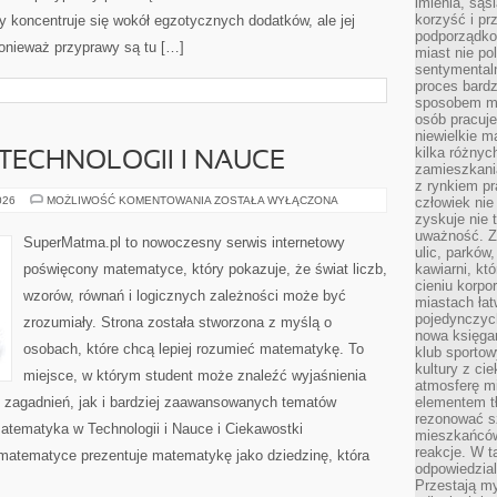
imienia, są
korzyść i prz
y koncentruje się wokół egzotycznych dodatków, ale jej
podporządko
ponieważ przyprawy są tu […]
miast nie po
sentymental
proces bard
sposobem my
osób pracuje
niewielkie ma
kilka różnyc
ECHNOLOGII I NAUCE
zamieszkania
z rynkiem p
MATEMATYKA
026
MOŻLIWOŚĆ KOMENTOWANIA
ZOSTAŁA WYŁĄCZONA
człowiek nie
W
zyskuje nie 
TECHNOLOGII
uważność. Z
I
SuperMatma.pl to nowoczesny serwis internetowy
NAUCE
ulic, parków
poświęcony matematyce, który pokazuje, że świat liczb,
kawiarni, kt
cieniu korpo
wzorów, równań i logicznych zależności może być
miastach łat
pojedynczych
zrozumiały. Strona została stworzona z myślą o
nowa księgar
osobach, które chcą lepiej rozumieć matematykę. To
klub sportow
kultury z ci
miejsce, w którym student może znaleźć wyjaśnienia
atmosferę m
zagadnień, jak i bardziej zaawansowanych tematów
elementem t
rezonować sz
tematyka w Technologii i Nauce i Ciekawostki
mieszkańców
reakcje. W t
matematyce prezentuje matematykę jako dziedzinę, która
odpowiedzial
Przestają m