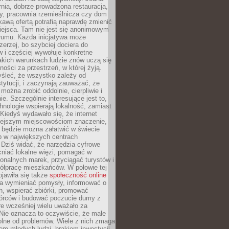
nia, dobrze prowadzona restauracja,
y, pracownia rzemieślnicza czy dom
ekawą ofertą potrafią naprawdę zmienić
iejsca. Tam nie jest się anonimowym
łumu. Każda inicjatywa może
erzej, bo szybciej dociera do
 i częściej wywołuje konkretne
akich warunkach ludzie znów uczą się
ności za przestrzeń, w której żyją.
yśleć, że wszystko zależy od
stytucji, i zaczynają zauważać, że
 można zrobić oddolnie, cierpliwie i
e. Szczególnie interesujące jest to,
hnologie wspierają lokalność, zamiast
 Kiedyś wydawało się, że internet
iejszym miejscowościom znaczenie,
 będzie można załatwić w świecie
b w największych centrach
Dziś widać, że narzędzia cyfrowe
iać lokalne więzi, pomagać w
ionalnych marek, przyciągać turystów i
ółpracę mieszkańców. W połowie tej
jawiła się także
społeczność online
la wymieniać pomysły, informować o
h, wspierać zbiórki, promować
wórców i budować poczucie dumy z
re wcześniej wielu uważało za
 Nie oznacza to oczywiście, że małe
olne od problemów. Wiele z nich zmaga
em młodych ludzi, brakiem inwestycji,