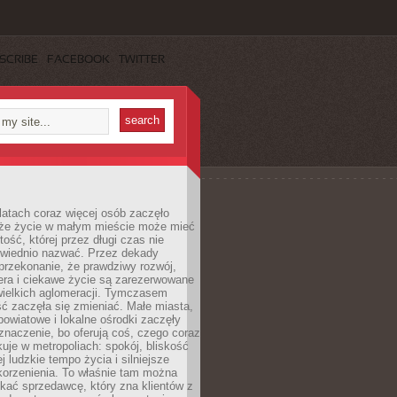
SCRIBE
FACEBOOK
TWITTER
latach coraz więcej osób zaczęło
 że życie w małym mieście może mieć
ość, której przez długi czas nie
wiednio nazwać. Przez dekady
przekonanie, że prawdziwy rozwój,
era i ciekawe życie są zarezerwowane
wielkich aglomeracji. Tymczasem
ć zaczęła się zmieniać. Małe miasta,
owiatowe i lokalne ośrodki zaczęły
naczenie, bo oferują coś, czego coraz
kuje w metropoliach: spokój, bliskość
ej ludzkie tempo życia i silniejsze
korzenienia. To właśnie tam można
kać sprzedawcę, który zna klientów z