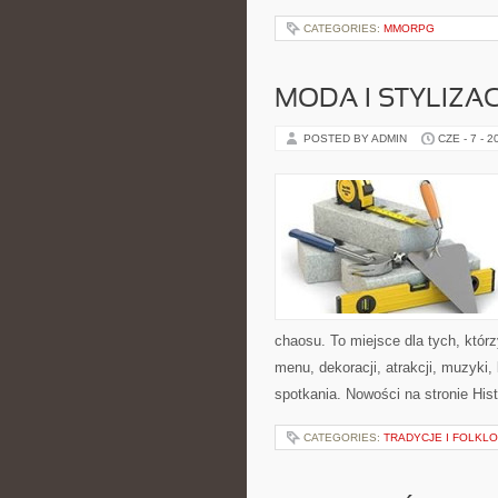
CATEGORIES:
MMORPG
MODA I STYLIZA
POSTED BY ADMIN
CZE - 7 - 2
chaosu. To miejsce dla tych, któr
menu, dekoracji, atrakcji, muzyki
spotkania. Nowości na stronie Hist
CATEGORIES:
TRADYCJE I FOLKL