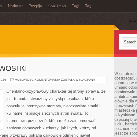
Nadmiar
Przepija
Tagi
Tagi
aw
Spis Treści
SUB
AWOSTKI
W ostatnich 
dostrzegać,
HISTORIA
 2026
MOŻLIWOŚĆ KOMENTOWANIA
ZOSTAŁA WYŁĄCZONA
ogromną wart
I
CIEKAWOSTKI
umiano odpo
Orientalno-przyprawowy charakter tej strony sprawia, że
dominowało 
ambitna kari
jest to portal stworzony z myślą o osobach, które
głównie dla 
rzeczywistoś
poszukują intensywne aromaty, nieoczywiste smaki i
miasteczka p
kulinarne inspiracje z różnych stron świata. To
odzyskiwać z
częściej bra
internetowa przestrzeń, która może zainteresować
ludzi, bardzi
zarówno domowych kucharzy, jak i tych, którzy od
poczucie za
jeszcze spot
rane przyprawy potrafią całkowicie odmienić nawet