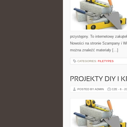
przystępny. To internetowy zakąte
Nowości na stronie Szampany i Win
można znaleźć materiały […]
CATEGORIES:
FILETYPES
PROJEKTY DIY I 
POSTED BY ADMIN
CZE - 6 - 2