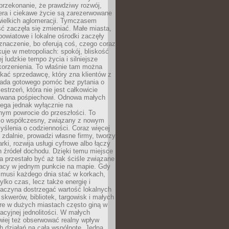
przekonanie, że prawdziwy rozwój,
era i ciekawe życie są zarezerwowane
wielkich aglomeracji. Tymczasem
ć zaczęła się zmieniać. Małe miasta,
owiatowe i lokalne ośrodki zaczęły
naczenie, bo oferują coś, czego coraz
kuje w metropoliach: spokój, bliskość
ej ludzkie tempo życia i silniejsze
korzenienia. To właśnie tam można
kać sprzedawcę, który zna klientów z
siada gotowego pomóc bez pytania o
estrzeń, która nie jest całkowicie
wana pośpiechowi. Odnowa małych
lega jednak wyłącznie na
nym powrocie do przeszłości. To
zo współczesny, związany z nowym
ślenia o codzienności. Coraz więcej
 zdalnie, prowadzi własne firmy, tworzy
rki, rozwija usługi cyfrowe albo łączy
h źródeł dochodu. Dzięki temu miejsce
 przestało być aż tak ściśle związane
racy w jednym punkcie na mapie. Gdy
 musi każdego dnia stać w korkach,
tylko czas, lecz także energię i
aczyna dostrzegać wartość lokalnych
, skwerów, bibliotek, targowisk i małych
óre w dużych miastach często giną w
racyjnej jednolitości. W małych
wiej też obserwować realny wpływ
 działań na całą wspólnotę. Jedna