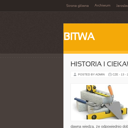
Archiwum
Strona główna
Jarosł
BITWA
HISTORIA I CIEK
POSTED BY ADMIN
CZE - 13 -
dawna wiedzą, że odpowiednio dob