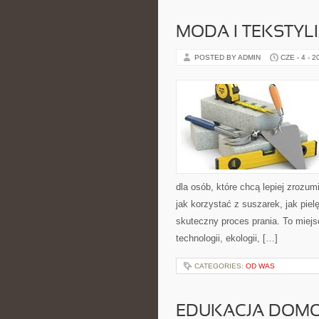
MODA I TEKSTYL
POSTED BY ADMIN
CZE - 4 - 2
dla osób, które chcą lepiej zrozumi
jak korzystać z suszarek, jak pie
skuteczny proces prania. To miejs
technologii, ekologii, […]
CATEGORIES:
OD WAS
EDUKACJA DOMO