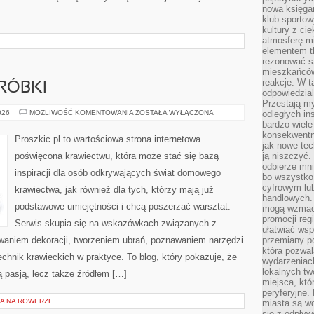
nowa księgar
klub sportow
kultury z ci
atmosferę m
elementem t
rezonować sz
mieszkańców
reakcje. W t
RÓBKI
odpowiedzial
Przestają m
NAPRAWY
026
MOŻLIWOŚĆ KOMENTOWANIA
ZOSTAŁA WYŁĄCZONA
odległych in
I
bardzo wiele
PRZERÓBKI
konsekwentni
Proszkic.pl to wartościowa strona internetowa
jak nowe tec
poświęcona krawiectwu, która może stać się bazą
ją niszczyć.
odbierze mn
inspiracji dla osób odkrywających świat domowego
bo wszystko
cyfrowym lu
krawiectwa, jak również dla tych, którzy mają już
handlowych. 
podstawowe umiejętności i chcą poszerzać warsztat.
mogą wzmacn
promocji reg
Serwis skupia się na wskazówkach związanych z
ułatwiać wsp
waniem dekoracji, tworzeniem ubrań, poznawaniem narzędzi
przemiany po
która pozwa
hnik krawieckich w praktyce. To blog, który pokazuje, że
wydarzeniac
lokalnych t
 pasją, lecz także źródłem […]
miejsca, któ
peryferyjne.
A NA ROWERZE
miasta są w
się z odpływ