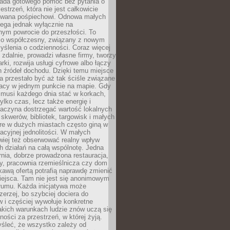
siada gotowego pomóc bez pytania o
estrzeń, która nie jest całkowicie
wana pośpiechowi. Odnowa małych
lega jednak wyłącznie na
nym powrocie do przeszłości. To
zo współczesny, związany z nowym
ślenia o codzienności. Coraz więcej
 zdalnie, prowadzi własne firmy, tworzy
rki, rozwija usługi cyfrowe albo łączy
h źródeł dochodu. Dzięki temu miejsce
 przestało być aż tak ściśle związane
racy w jednym punkcie na mapie. Gdy
 musi każdego dnia stać w korkach,
tylko czas, lecz także energię i
aczyna dostrzegać wartość lokalnych
, skwerów, bibliotek, targowisk i małych
óre w dużych miastach często giną w
racyjnej jednolitości. W małych
wiej też obserwować realny wpływ
 działań na całą wspólnotę. Jedna
nia, dobrze prowadzona restauracja,
y, pracownia rzemieślnicza czy dom
ekawą ofertą potrafią naprawdę zmienić
iejsca. Tam nie jest się anonimowym
łumu. Każda inicjatywa może
erzej, bo szybciej dociera do
 i częściej wywołuje konkretne
akich warunkach ludzie znów uczą się
ności za przestrzeń, w której żyją.
yśleć, że wszystko zależy od