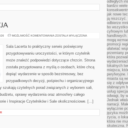
odległych in
bardzo wiele
konsekwentni
jak nowe tec
ją niszczyć.
odbierze mn
CJA
bo wszystko
cyfrowym lu
handlowych. 
MODA
026
MOŻLIWOŚĆ KOMENTOWANIA
ZOSTAŁA WYŁĄCZONA
I
mogą wzmacn
STYLIZACJA
promocji reg
Sala Lacerta to praktyczny serwis poświęcony
ułatwiać wsp
przemiany po
przygotowywaniu uroczystości, w którym czytelnik
która pozwa
może znaleźć podpowiedzi dotyczące chrzcin. Strona
wydarzeniac
lokalnych t
została przygotowana z myślą o osobach, które chcą
miejsca, któ
dopiąć wydarzenie w sposób bezstresowy, bez
peryferyjne.
miasta są w
przypadkowych decyzji, pośpiechu i organizacyjnego
się z odpływ
słabnącym h
zy szukają czytelnych porad związanych z wyborem sali,
usług specja
, budżetu, oprawy wydarzenia oraz atmosfery całego
odwagi, by w
Jednak właśn
orie i Inspiracje Czytelników i Sale okolicznościowe. […]
narracji. Ma
wyłącznie p
języka możli
OR
życia, o lok
która nie mu
skuteczna. P