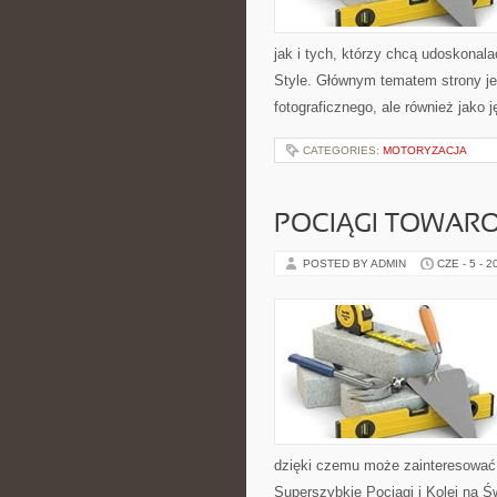
jak i tych, którzy chcą udoskonalać
Style. Głównym tematem strony jest
fotograficznego, ale również jako 
CATEGORIES:
MOTORYZACJA
POCIĄGI TOWAR
POSTED BY ADMIN
CZE - 5 - 2
dzięki czemu może zainteresować 
Superszybkie Pociągi i Kolej na Ś