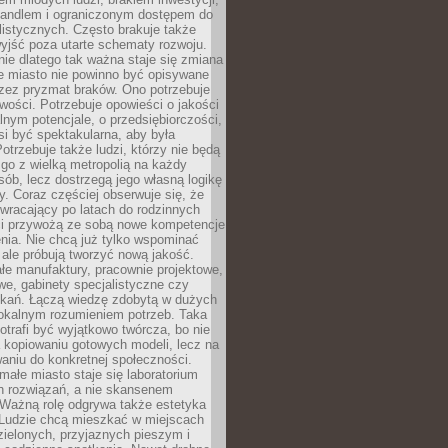
andlem i ograniczonym dostępem do
listycznych. Często brakuje także
yjść poza utarte schematy rozwoju.
ie dlatego tak ważna staje się zmiana
łe miasto nie powinno być opisywane
rzez pryzmat braków. Ono potrzebuje
wości. Potrzebuje opowieści o jakości
alnym potencjale, o przedsiębiorczości,
si być spektakularna, aby była
otrzebuje także ludzi, którzy nie będą
go z wielką metropolią na każdy
ób, lecz dostrzegą jego własną logikę
ty. Coraz częściej obserwuje się, że
wracający po latach do rodzinnych
i przywożą ze sobą nowe kompetencje
nia. Nie chcą już tylko wspominać
 ale próbują tworzyć nową jakość.
łe manufaktury, pracownie projektowe,
we, gabinety specjalistyczne czy
tkań. Łączą wiedzę zdobytą w dużych
lokalnym rozumieniem potrzeb. Taka
trafi być wyjątkowo twórcza, bo nie
a kopiowaniu gotowych modeli, lecz na
aniu do konkretnej społeczności.
małe miasto staje się laboratorium
h rozwiązań, a nie skansenem
Ważną rolę odgrywa także estetyka
. Ludzie chcą mieszkać w miejscach
ielonych, przyjaznych pieszym i