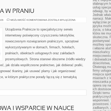
słabnącym h
usług specja
IA W PRANIU
odwagi, by w
Jednak właśn
narracji. Ma
MODA
026
MOŻLIWOŚĆ KOMENTOWANIA
ZOSTAŁA WYŁĄCZONA
wyłącznie p
I
TEKSTYLIA
języka możli
W
Urządzenia Pralnicze to specjalistyczny serwis
życia, o lok
PRANIU
która nie mu
internetowy poświęcony czyszczeniu tekstyliów,
skuteczna. P
porównywać 
nowoczesnym rozwiązaniom pralniczym, sprzętowi
możliwy spos
wykorzystywanym w domach, firmach, hotelach,
i własne atu
mieszkańcy 
pralniach, obiektach usługowych oraz zakładach
miejscowośc
przemysłowych. Strona stanowi obszerne źródło wiedzy
i doświadcze
dzieciństwa,
eć, jak działa współczesne pralnictwo, jak dobierać pralki,
Otwierają ma
firmy usługo
lęgnować tkaniny, jak usuwać plamy i jak organizować
miejsca spo
ce, w którym praktyczne porady łączą się z tematyką
miastach z 
mieszanka po
opiera się n
ich dostosow
Dzięki temu 
praktycznyc
wspomnień. 
przestrzeni
WA I WSPARCIE W NAUCE
zadbanych, z