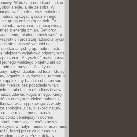
eniowy. W dużych ośrodkach ludzie
ą obok siebie, a nie ze sobą. W
miejscowościach starsze pokolenia
 naturalną częścią codziennego
a nie grupą odsuniętą na bok. To
pólnota rozwija się najlepiej wtedy,
mięć z energią zmian. Seniorzy
iadczenie, młodsi pomysłowość, a
wszystkich prostszej radości z bycia
 uda się stworzyć warunki do
spotkania tych grup, małe miasto
ię miejscem wyjątkowo odpornym na
ozproszenie. Przyszłość małych miast
d jednego wielkiego projektu ani od
ji administracyjnej. Zależy od
umy małych działań, od ludzi, którzy
rmy, organizują wydarzenia, remontują
ierają lokalny handel i chcą mówić
oim miejscu bez popadania w tani
iększa siła takich ośrodków tkwi w
 muszą udawać kogoś innego. Kiedy
onić za cudzym modelem sukcesu,
dkrywać własną przewagę. A wtedy
 że spokojne ulice, bliskość natury,
 i realne relacje nie są oznaką
ecz coraz cenniejszym dobrem.
latach coraz więcej osób zaczęło
 że życie w małym mieście może mieć
ość, której przez długi czas nie
wiednio nazwać. Przez dekady