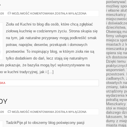
porównywać 
A
możliwy spos
i własne atu
KUCHNIE
026
MOŻLIWOŚĆ KOMENTOWANIA
ZOSTAŁA WYŁĄCZONA
mieszkańcy 
ŚWIATA
miejscowośc
i doświadcze
Zioła od Kuchni to blog dla osób, które chcą zgłębiać
dzieciństwa,
ziołową kuchnię w codziennym życiu. Strona skupia się
Otwierają ma
firmy usługo
na tym, jak naturalne przyprawy mogą podkreślić smak
miejsca spo
miastach z 
potraw, napojów, deserów, przekąsek i domowych
mieszanka po
przetworów. To inspirujący blog, w którym zioła nie są
opiera się n
ich dostosow
tylko dodatkiem do dań, lecz stają się naturalnym
Dzięki temu 
wis pokazuje, że bazylia mogą być wykorzystywane na
praktycznyc
wspomnień. 
 w kuchni tradycyjnej, jak i […]
przestrzeni
zadbanych, z
otwartych n
SKA
zmiany, taki
urządzony pa
wydarzenia k
potrafią wyw
DY
Mieszkańcy z
stoi w miejs
NOWOŚCI
026
MOŻLIWOŚĆ KOMENTOWANIA
ZOSTAŁA WYŁĄCZONA
dalszego dzi
I
luksusem, le
TRENDY
dumy z miej
TadzikPije.pl to obszerny blog poświęcony pasji
miasta mają 