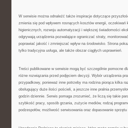
W serwisie można odnaleźć także inspiracje dotyczące przyszłośc
zmienia się pod wpływem rosnących kosztów energii, oczekiwań
higienicznych, rozwoju automatyzacji i większej świadomości ekol
odgrywają urządzenia pozwalające ograniczać straty, monitorować
poprawiać jakość i zmniejszać wpływ na środowisko. Strona pokazu
tylko tradycyjna usługa, ale także obszar ciągłych usprawnień.
Treści publikowane w serwisie mogą być szczególnie pomocne dl
różne rozwiązania przed podjęciem decyzji. Wybór urządzenia pra
przypadkowy, ponieważ inne potrzeby ma rodzina piorąca kilka raz
obsługujący duże ilości pościeli, a jeszcze inne pralnia przemysł
godzin dziennie. Serwis pomaga zrozumieć, że liczą się takie pa
szybkość pracy, sposób grzania, zużycie mediów, rodzaj progra
podzespołów, możliwość serwisowania oraz dopasowanie sprzętu do