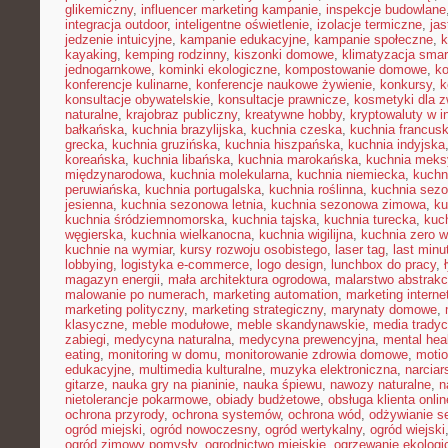
glikemiczny
,
influencer marketing kampanie
,
inspekcje budowlane
integracja outdoor
,
inteligentne oświetlenie
,
izolacje termiczne
,
jas
jedzenie intuicyjne
,
kampanie edukacyjne
,
kampanie społeczne
,
k
kayaking
,
kemping rodzinny
,
kiszonki domowe
,
klimatyzacja smar
jednogarnkowe
,
kominki ekologiczne
,
kompostowanie domowe
,
ko
konferencje kulinarne
,
konferencje naukowe żywienie
,
konkursy
,
k
konsultacje obywatelskie
,
konsultacje prawnicze
,
kosmetyki dla z
naturalne
,
krajobraz publiczny
,
kreatywne hobby
,
kryptowaluty w i
bałkańska
,
kuchnia brazylijska
,
kuchnia czeska
,
kuchnia francus
grecka
,
kuchnia gruzińska
,
kuchnia hiszpańska
,
kuchnia indyjska
koreańska
,
kuchnia libańska
,
kuchnia marokańska
,
kuchnia mek
międzynarodowa
,
kuchnia molekularna
,
kuchnia niemiecka
,
kuchni
peruwiańska
,
kuchnia portugalska
,
kuchnia roślinna
,
kuchnia sez
jesienna
,
kuchnia sezonowa letnia
,
kuchnia sezonowa zimowa
,
ku
kuchnia śródziemnomorska
,
kuchnia tajska
,
kuchnia turecka
,
kuc
węgierska
,
kuchnia wielkanocna
,
kuchnia wigilijna
,
kuchnia zero 
kuchnie na wymiar
,
kursy rozwoju osobistego
,
laser tag
,
last minu
lobbying
,
logistyka e-commerce
,
logo design
,
lunchbox do pracy
,
magazyn energii
,
mała architektura ogrodowa
,
malarstwo abstrakc
malowanie po numerach
,
marketing automation
,
marketing interne
marketing polityczny
,
marketing strategiczny
,
marynaty domowe
,
klasyczne
,
meble modułowe
,
meble skandynawskie
,
media tradyc
zabiegi
,
medycyna naturalna
,
medycyna prewencyjna
,
mental hea
eating
,
monitoring w domu
,
monitorowanie zdrowia domowe
,
motio
edukacyjne
,
multimedia kulturalne
,
muzyka elektroniczna
,
narcia
gitarze
,
nauka gry na pianinie
,
nauka śpiewu
,
nawozy naturalne
,
n
nietolerancje pokarmowe
,
obiady budżetowe
,
obsługa klienta onlin
ochrona przyrody
,
ochrona systemów
,
ochrona wód
,
odżywianie s
ogród miejski
,
ogród nowoczesny
,
ogród wertykalny
,
ogród wiejski
ogród zimowy pomysły
,
ogrodnictwo miejskie
,
ogrzewanie ekologi