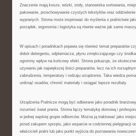
Znaczenie mają kosze, wózki, stoły, stanowiska sortowania, miej
pakowanie, przechowywanie czystych tekstyliów oraz oddzielenie
wypranych. Strona może inspirować do myślenia o pralnictwie jak
porządek, ergonomia i logistyka są równie ważne jak same maszy
W opisach i poradnikach pojawia się również temat preparatów c
dobór detergentu, odplamiacza, płynu zmiękczającego czy środk
ogromny wpływ na końcowy efekt. Strona pokazuje, że skuteczne 
używaniu jak największej ilości preparatów, lecz na ich rozsądny
zabrudzenia, temperatury i rodzaju urządzenia. Taka wiedza poma
uniknąć osadów, chronić materiały i osiągać lepsze rezultaty.
Urządzenia Pralnicze mogą być odbierane jako poradnik branżowy 
rozumieć świat prania. Strona łączy tematykę domową i profesjon
w jednej wąskiej grupie odbiorców. Można ją traktować jako miejs
przed zakupem sprzętu, jako wsparcie w codziennej pielęgnacji odz
właścicieli pralni lub jako punkt wyjścia do poznawania nowoczes