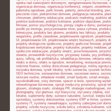
opieka nad zwierzętami domowymi
,
oprogramowanie biznesowe
,
organizacja domowa
,
organizacja konferencji
,
origami
,
oświetleni
paleniska ogrodowe
,
parki linowe
,
patenty
,
personal branding
,
piec
pieczenie ciast
,
piekarnictwo domowe
,
pielęgnacja naturalna
,
plan
chmurowe
,
platformy edukacyjne
,
podcasts marketing
,
podróże a
podróże budżetowe
,
podróże kulinarne
,
podróże objazdowe
,
podró
filmowe
,
pomoc psychologiczna
,
pompy ciepła w domu
,
porównyw
posiłki po treningu
,
pozycjonowanie stron
,
prasa cyfrowa
,
produkc
telewizyjna
,
produkty bez glutenu
,
produkty bez laktozy
,
produkty 
wegańskie
,
profile zawodowe
,
projektowanie ogrodzeń
,
projektowa
UI
,
projektowanie UX
,
projektowanie wnętrz biurowych
,
projekty 
projekty ekologiczne społeczne
,
projekty graficzne firmowe
,
proje
krajobrazowe wertykalne
,
projekty kulturalne
,
projekty meblowe
,
p
społeczne edukacyjne
,
projekty wnętrz
,
przechowywanie
,
przestr
otwarta
,
przewodniki turystyczne
,
przyprawy świata
,
psy profilakt
quizy
,
rafting
,
rak profilaktyka
,
rehabilitacja domowa
,
reklama nat
relaks w domu
,
relaks w ogrodzie
,
remarketing
,
restauracje premi
rodzinne finanse
,
rośliny doniczkowe pielęgnacja
,
rośliny egzotyc
rozrywka domowa
,
rynek lokalny
,
rynki surowców
,
rysunek techni
SEO techniczne
,
serowarstwo domowe
,
sezonowe owoce
,
sezon
skincare routine
,
składanie modeli
,
smart budynki
,
smart energia
,
wysokobiałkowe
,
sosy domowe
,
spacer w lesie
,
sponsoring wyda
networkingowe biznesowe
,
sprzęt medyczny przenośny
,
sprzęt te
głosem
,
strategia marki
,
strategia PR
,
strategie marketingowe
,
str
photography
,
styl glamour
,
styl klasyczny
,
styl pracy zdalnej
,
styl
lokalne
,
suplementy diety
,
surowce naturalne
,
survival
,
święta kul
sprzedaży
,
systemy dokumentów
,
systemy ERP w firmie
,
system
systemy IT
,
systemy nawadniające
,
systemy zabezpieczeń dom
projekty
,
szkoła muzyczna
,
szkoła tańca
,
szkolenia kulinarne
,
szk
gotowania
,
sztuka kulinarna regionalna
,
sztuka uliczna murale
,
sz