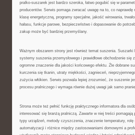
pralko-suszarek jest bardzo szeroka, łatwo pogubić się w paramet
producentów. Serwis pomaga zwracać uwagę na to, co naprawdę 
klasę energetyczną, programy specjalne, jakość wirowania, trwało
hałasu, funkcje parowe, bezpieczeństwo i dopasowanie do potrze
zakup może być bardziej przemyślany.
Ważnym obszarem strony jest również temat suszenia. Suszarki 
systemy suszenia przemysłowego i prawidłowe obchodzenie się z
ogromne znaczenie dla jakości końcowego efektu. Źle dobrane s
kurczenia się tkanin, utraty miękkości, zagnieceń, nieprzyjemne
zużycia włókien. Serwis pozwala lepiej zrozumieć, że suszenie je
procesu pralniczego i wymaga równie dużej uwagi jak samo pranie
Strona może też pełnić funkcję praktycznego informatora dla osób
interesować się branżą pralniczą. Zawarte w niej treści pomagaj
typy urządzeń, metody czyszczenia, znaczenie temperatury, rolę 
automatyzacji i różnice między zastosowaniami domowymi a prof