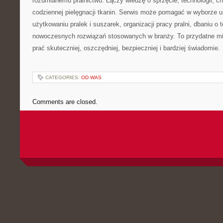
rozumianemu pralnictwu. Łączy wiedzę o sprzęcie, technologii, chem
codziennej pielęgnacji tkanin. Serwis może pomagać w wyborze 
użytkowaniu pralek i suszarek, organizacji pracy pralni, dbaniu o 
nowoczesnych rozwiązań stosowanych w branży. To przydatne mi
prać skuteczniej, oszczędniej, bezpieczniej i bardziej świadomie.
CATEGORIES:
OD WAS
Comments are closed.