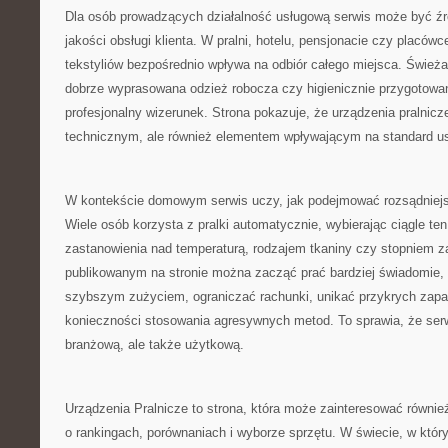
Dla osób prowadzących działalność usługową serwis może być źró
jakości obsługi klienta. W pralni, hotelu, pensjonacie czy placó
tekstyliów bezpośrednio wpływa na odbiór całego miejsca. Świeża 
dobrze wyprasowana odzież robocza czy higienicznie przygotowane
profesjonalny wizerunek. Strona pokazuje, że urządzenia pralnicz
technicznym, ale również elementem wpływającym na standard us
W kontekście domowym serwis uczy, jak podejmować rozsądniejs
Wiele osób korzysta z pralki automatycznie, wybierając ciągle t
zastanowienia nad temperaturą, rodzajem tkaniny czy stopniem z
publikowanym na stronie można zacząć prać bardziej świadomie, 
szybszym zużyciem, ograniczać rachunki, unikać przykrych zapa
konieczności stosowania agresywnych metod. To sprawia, że serw
branżową, ale także użytkową.
Urządzenia Pralnicze to strona, która może zainteresować równie
o rankingach, porównaniach i wyborze sprzętu. W świecie, w który