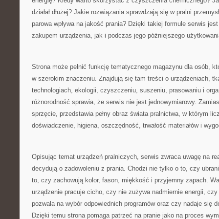
energię? Kiedy warto skorzystać z czyszczenia chemicznego? Ja
działał dłużej? Jakie rozwiązania sprawdzają się w pralni przemys
parowa wpływa na jakość prania? Dzięki takiej formule serwis je
zakupem urządzenia, jak i podczas jego późniejszego użytkowani
Strona może pełnić funkcję tematycznego magazynu dla osób, któ
w szerokim znaczeniu. Znajdują się tam treści o urządzeniach, tk
technologiach, ekologii, czyszczeniu, suszeniu, prasowaniu i organ
różnorodność sprawia, że serwis nie jest jednowymiarowy. Zamias
sprzęcie, przedstawia pełny obraz świata pralnictwa, w którym licz
doświadczenie, higiena, oszczędność, trwałość materiałów i wyg
Opisując temat urządzeń pralniczych, serwis zwraca uwagę na re
decydują o zadowoleniu z prania. Chodzi nie tylko o to, czy ubran
to, czy zachowują kolor, fason, miękkość i przyjemny zapach. Wa
urządzenie pracuje cicho, czy nie zużywa nadmiernie energii, czy
pozwala na wybór odpowiednich programów oraz czy nadaje się d
Dzięki temu strona pomaga patrzeć na pranie jako na proces wym