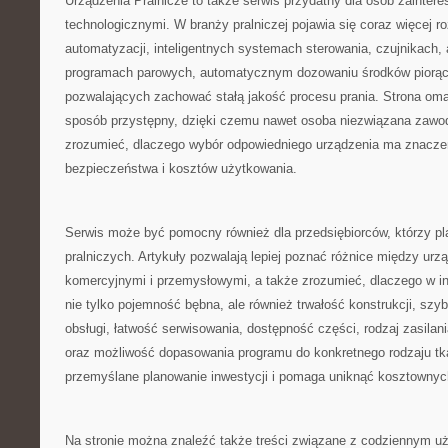
Urządzenia Pralnicze to także serwis przydatny dla osób zainte
technologicznymi. W branży pralniczej pojawia się coraz więcej r
automatyzacji, inteligentnych systemach sterowania, czujnikach, 
programach parowych, automatycznym dozowaniu środków piorąc
pozwalających zachować stałą jakość procesu prania. Strona oma
sposób przystępny, dzięki czemu nawet osoba niezwiązana zawod
zrozumieć, dlaczego wybór odpowiedniego urządzenia ma znaczen
bezpieczeństwa i kosztów użytkowania.
Serwis może być pomocny również dla przedsiębiorców, którzy pl
pralniczych. Artykuły pozwalają lepiej poznać różnice między u
komercyjnymi i przemysłowymi, a także zrozumieć, dlaczego w in
nie tylko pojemność bębna, ale również trwałość konstrukcji, szy
obsługi, łatwość serwisowania, dostępność części, rodzaj zasilan
oraz możliwość dopasowania programu do konkretnego rodzaju tka
przemyślane planowanie inwestycji i pomaga uniknąć kosztownyc
Na stronie można znaleźć także treści związane z codziennym u