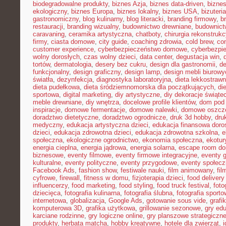
biodegradowalne produkty
,
biznes Azja
,
biznes data-driven
,
bizne
ekologiczny
,
biznes Europa
,
biznes lokalny
,
biznes USA
,
bizuter
gastronomiczny
,
blog kulinarny
,
blog literacki
,
branding firmowy
,
b
restauracji
,
branding wizualny
,
budownictwo drewniane
,
budownict
caravaning
,
ceramika artystyczna
,
chatboty
,
chirurgia rekonstrukc
firmy
,
ciasta domowe
,
city guide
,
coaching zdrowia
,
cold brew
,
co
customer experience
,
cyberbezpieczeństwo domowe
,
cyberbezpi
wolny dorosłych
,
czas wolny dzieci
,
data center
,
degustacja win
,
tortów
,
dermatologia
,
desery bez cukru
,
design dla gastronomii
,
de
funkcjonalny
,
design graficzny
,
design lamp
,
design mebli biurowy
światła
,
dezynfekcja
,
diagnostyka laboratoryjna
,
dieta lekkostraw
dieta pudełkowa
,
dieta śródziemnomorska dla początkujących
,
di
sportowa
,
digital marketing
,
diy artystyczne
,
diy dekoracje świąte
meble drewniane
,
diy wnętrza
,
docelowe profile klientów
,
dom pod 
inspiracje
,
domowe fermentacje
,
domowe nalewki
,
domowe oszcz
doradztwo dietetyczne
,
doradztwo ogrodnicze
,
druk 3d hobby
,
dru
medyczny
,
edukacja artystyczna dzieci
,
edukacja finansowa doro
dzieci
,
edukacja zdrowotna dzieci
,
edukacja zdrowotna szkolna
,
e
społeczna
,
ekologiczne ogrodnictwo
,
ekonomia społeczna
,
ekotur
energia cieplna
,
energia jądrowa
,
energia solarna
,
escape room d
biznesowe
,
eventy filmowe
,
eventy firmowe integracyjne
,
eventy 
kulturalne
,
eventy polityczne
,
eventy przygodowe
,
eventy społec
Facebook Ads
,
fashion show
,
festiwale nauki
,
film animowany
,
fi
cyfrowe
,
firewall
,
fitness w domu
,
fizjoterapia dzieci
,
food delivery
influencerzy
,
food marketing
,
food styling
,
food truck festival
,
foto
dziecięca
,
fotografia kulinarna
,
fotografia ślubna
,
fotografia sport
internetowa
,
globalizacja
,
Google Ads
,
gotowanie sous vide
,
grafi
komputerowa 3D
,
grafika użytkowa
,
grillowanie sezonowe
,
gry ed
karciane rodzinne
,
gry logiczne online
,
gry planszowe strategiczn
produkty
,
herbata matcha
,
hobby kreatywne
,
hotele dla zwierząt
,
i