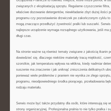
Urządzenia Pralnicze to również miejsce, które może pomóc w 
związanych z eksploatacją sprzętu. Regularne czyszczenie filtra,
właściwe dozowanie detergentów, niewkładanie zbyt dużej ilości 
programu czy pozostawienie drzwiczek po zakończonym cyklu to d
mogą znacząco przedłużyć żywotność pralki lub suszarki. Serwis
najlepsze urządzenie wymaga rozsądnego użytkowania, jeśli ma 
długi czas.
Na stronie ważne są również tematy związane z jakością tkanin p
dowiedzieć się, dlaczego niektóre materiały tracą miękkość, czemu
szorstkie, jak temperatura wpływa na włókna, kiedy nadmiar dete
suszenie ma znaczenie i jak uniknąć zniszczenia delikatnych ubr
ponieważ wiele problemów z praniem nie wynika ze złego sprzętu,
programu, nieodpowiedniego środka piorącego, przeładowania bęb
rodzaju materiału.
Serwis może być także przydatny dla osób, które interesują się 
strony organizacyjnej. Profesjonalna pralnia to nie tylko pralka i s