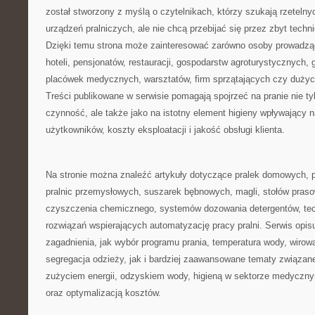
został stworzony z myślą o czytelnikach, którzy szukają rzetelny
urządzeń pralniczych, ale nie chcą przebijać się przez zbyt tech
Dzięki temu strona może zainteresować zarówno osoby prowadzące 
hoteli, pensjonatów, restauracji, gospodarstw agroturystycznych
placówek medycznych, warsztatów, firm sprzątających czy duż
Treści publikowane w serwisie pomagają spojrzeć na pranie nie ty
czynność, ale także jako na istotny element higieny wpływający n
użytkowników, koszty eksploatacji i jakość obsługi klienta.
Na stronie można znaleźć artykuły dotyczące pralek domowych, p
pralnic przemysłowych, suszarek bębnowych, magli, stołów praso
czyszczenia chemicznego, systemów dozowania detergentów, tec
rozwiązań wspierających automatyzację pracy pralni. Serwis opis
zagadnienia, jak wybór programu prania, temperatura wody, wirow
segregacja odzieży, jak i bardziej zaawansowane tematy związa
zużyciem energii, odzyskiem wody, higieną w sektorze medycz
oraz optymalizacją kosztów.