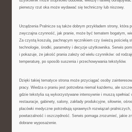
użytkownik może stopniowo budować wiedzę i łatwiej odnajdywać 
pierwszy rzut oka może wydawać się techniczny lub niszowy.
Urządzenia Pralnicze są także dobrym przykładem strony, która p
zwyczajna czynność, jak pranie, może być tematem bogatym, w
Za czystą koszulą, pachnącym ręcznikiem czy świeżą pościelą st
technologie, środki, parametry i decyzje użytkownika. Serwis po
i pokazuje, że jakość prania zależy od wielu czynników: od rodza
temperaturę, po sposób suszenia i przechowywania tekstyliów.
Dzięki takiej tematyce strona może przyciągać osoby zaintereso
pracy. Wiedza o praniu jest potrzebna niemal każdemu, ale szcze
gdzie tekstylia są wykorzystywane intensywnie i muszą spełniać
restauracje, gabinety, salony, zakłady produkcyjne, siłownie, oś
placówki medyczne potrzebują sprawnych rozwiązań pralniczych,
powtarzalność i oszczędność. Serwis pomaga zrozumieć, jakie z
dobrane wyposażenie.