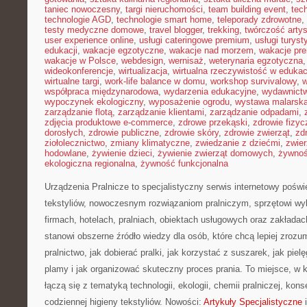
taniec nowoczesny
,
targi nieruchomości
,
team building event
,
tec
technologie AGD
,
technologie smart home
,
teleporady zdrowotne
,
testy medyczne domowe
,
travel blogger
,
trekking
,
twórczość arty
user experience online
,
usługi cateringowe premium
,
usługi turys
edukacji
,
wakacje egzotyczne
,
wakacje nad morzem
,
wakacje pr
wakacje w Polsce
,
webdesign
,
wernisaż
,
weterynaria egzotyczna
wideokonferencje
,
wirtualizacja
,
wirtualna rzeczywistość w edukac
wirtualne targi
,
work-life balance w domu
,
workshop survivalowy
,
w
współpraca międzynarodowa
,
wydarzenia edukacyjne
,
wydawnictw
wypoczynek ekologiczny
,
wyposażenie ogrodu
,
wystawa malarsk
zarządzanie flotą
,
zarządzanie klientami
,
zarządzanie odpadami
,
zdjęcia produktowe e-commerce
,
zdrowe przekąski
,
zdrowie fizyc
dorosłych
,
zdrowie publiczne
,
zdrowie skóry
,
zdrowie zwierząt
,
zd
ziołolecznictwo
,
zmiany klimatyczne
,
zwiedzanie z dziećmi
,
zwie
hodowlane
,
żywienie dzieci
,
żywienie zwierząt domowych
,
żywno
ekologiczna regionalna
,
żywność funkcjonalna
Urządzenia Pralnicze to specjalistyczny serwis internetowy pośw
tekstyliów, nowoczesnym rozwiązaniom pralniczym, sprzętowi 
firmach, hotelach, pralniach, obiektach usługowych oraz zakłada
stanowi obszerne źródło wiedzy dla osób, które chcą lepiej zrozu
pralnictwo, jak dobierać pralki, jak korzystać z suszarek, jak pie
plamy i jak organizować skuteczny proces prania. To miejsce, w 
łączą się z tematyką technologii, ekologii, chemii pralniczej, kon
codziennej higieny tekstyliów. Nowości:
Artykuły Specjalistyczne
i