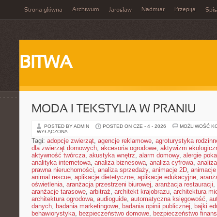
Archiwum
Nadmiar
Przepija
Strona główna
Jarosław
Spis
BITWA
MODA I TEKSTYLIA W PRANIU
POSTED BY ADMIN
POSTED ON CZE - 4 - 2026
MOŻLIWOŚĆ K
WYŁĄCZONA
Tagi:
adopcje zwierząt
,
agencje reklamowe
,
agroturystyka rodzinn
dla zwierząt domowych
,
akcesoria ogrodowe
,
aktywizm ekologicz
aktywność twórcza
,
akustyka wnętrz
,
alarm domowy
,
alergie pok
analityka internetowa
,
analiza biznesowa
,
analiza cyfrowa
,
analiz
prawna nieruchomości
,
analiza sprzedaży
,
animacje 2D
,
animacje
animal rescue
,
aplikacje dietetyczne
,
aplikacje edukacyjne
,
aranż
oświetlenia
,
aranżacja przestrzeni biurowej
,
aranżacja restauracji
,
aranżacje tarasowe
,
arbitraż
,
architekt krajobrazu
,
architektura m
architektura ogrodowa
,
audioguide
,
automatyczna księgowość
,
au
danych
,
badania marketingowe
,
badania opinii publicznej
,
bajki e
behawiorystyka
,
bezpieczeństwo domowe
,
bezpieczeństwo finans