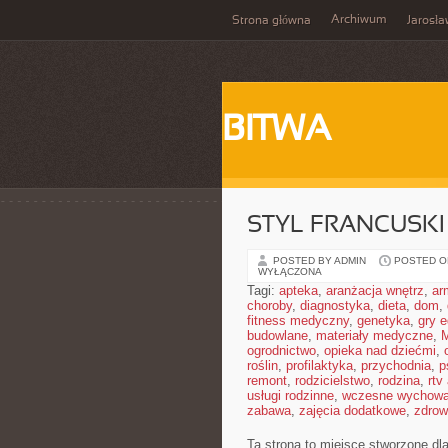
Archiwum
Strona główna
Jarosł
BITWA
STYL FRANCUSKI
POSTED BY ADMIN
POSTED ON 
WYŁĄCZONA
Tagi:
apteka
,
aranżacja wnętrz
,
ar
choroby
,
diagnostyka
,
dieta
,
dom
,
fitness medyczny
,
genetyka
,
gry 
budowlane
,
materiały medyczne
,
M
ogrodnictwo
,
opieka nad dziećmi
,
roślin
,
profilaktyka
,
przychodnia
,
p
remont
,
rodzicielstwo
,
rodzina
,
rtv
usługi rodzinne
,
wczesne wychowa
zabawa
,
zajęcia dodatkowe
,
zdrow
Ta strona to miejsce stworzone dla