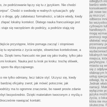
odległych in
bardzo wiele
o, że podróżowanie łączy się tu z językiem. Nie chodzi
konsekwentni
bonjour”. Chodzi o swobodę w realnych sytuacjach: gdy
jak nowe tec
ją niszczyć.
z o drogę, gdy załatwiasz formalności, a także wtedy, kiedy
odbierze mn
łapać lokalny kontekst. Dlatego nauka francuskiego jest
bo wszystko
cyfrowym lu
k staje się narzędziem do podróży, a podróże stają się
handlowych. 
mogą wzmacn
promocji reg
ułatwiać wsp
dejście przystępne, które pomaga zacząć i stopniowo
przemiany po
która pozwa
ę tu wyrażenia z życia wzięte, słownictwo kontekstowe, a
wydarzeniac
lokalnych t
 Dzięki temu francuski nie jawi się jako trudny, tylko jako
miejsca, któ
i krokami. Nauka jest tu krok po kroku: trochę słówek,
peryferyjne.
miasta są w
i sporo tła obyczajowego.
się z odpływ
słabnącym h
usług specja
to nie tylko odmiany, lecz także styl. Uczysz się, kiedy
odwagi, by w
bardziej oficjalny zwrot; jak mówić potocznie; jak
Jednak właśn
narracji. Ma
podróży ma to ogromne znaczenie, bo nawet proste zdanie
wyłącznie p
języka możli
 zbyt bezpośrednio. Dzięki materiałom tworzonym z myślą o
życia, o lok
jednocześnie nawiązać kontakt.
która nie mu
skuteczna. P