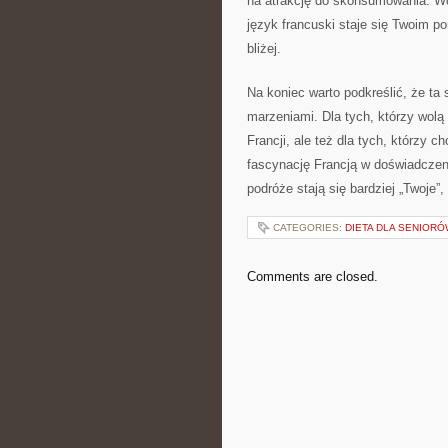
na atrakcję do skonsumowania. Wc
język francuski staje się Twoim p
bliżej.
Na koniec warto podkreślić, że ta 
marzeniami. Dla tych, którzy wolą
Francji, ale też dla tych, którzy 
fascynację Francją w doświadczen
podróże stają się bardziej „Twoje”,
CATEGORIES:
DIETA DLA SENIORÓ
Comments are closed.