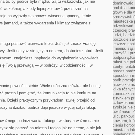
 na to, by podróż była mądra. Są tu wskazówki, jak nie
dominowało 
ambitna kari
ć wcześniej, a kiedy lepiej zostawić przestrzeń na
głównie dla 
racje na wyjazdy sezonowe: wiosenne spacery, letnie
rzeczywistoś
miasteczka p
e jarmarki, a także wydarzenia i klimaty związane z
odzyskiwać z
częściej bra
ludzi, bardzi
poczucie za
omaga postawić pierwsze kroki. Jeśli już znasz Francję,
jeszcze spot
imienia, są
. Jeśli uczysz się języka od zera, dostaniesz start. Jeśli
korzyść i prz
podporządko
ższym, znajdziesz inspiracje do wygładzania wypowiedzi.
miast nie po
 się Twoją przewagą — w podróży, w codzienności i w
sentymental
proces bard
sposobem my
osób pracuje
niewielkie ma
nie pewności siebie. Wiele osób zna słówka, ale boi się
kilka różnyc
ć prosto i pamiętać, że komunikacja to nie konkurs na
zamieszkania
z rynkiem p
enia. Dzięki praktycznym przykładom łatwiej przejść od
człowiek nie
zyskuje nie 
aczyna działać, podróż daje jeszcze więcej satysfakcji.
uważność. Z
ulic, parków
 uważnego podróżowania: takiego, w którym ważne są nie
kawiarni, kt
cieniu korpo
zysz się patrzeć na miasto i region jak na scenę, a nie jak
miastach łat
pojedynczych