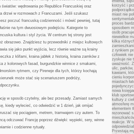
imienia, są
korzyść i prz
h światów: wędrowania po Republice Francuskiej oraz
podporządko
ra drzwi w rozmowach z Francuzami. Jeśli szukasz
miast nie po
sentymental
esz poczuć francuską codzienność i mówić pewniej, tutaj
proces bard
łaśnie na tym dwuosiowym podejściu. Kategorie to
sposobem my
osób pracuje
ncuska kultura i styl życia. W centrum tej strony jest
niewielkie ma
kilka różnyc
eż obrazowo. Znajdziesz tu przewodniki z miejsc kultowych
zamieszkania
awia się jako punkt wyjścia, lecz równie ważne są krainy
z rynkiem p
człowiek nie
eczka z klifami, kraina jabłek z historią, kraina zamków z
zyskuje nie 
ka z kolorowych fasad, burgundzkie winnice z smakami,
uważność. Z
ulic, parków
dmorskim rytmem, czy Pireneje dla tych, którzy kochają
kawiarni, kt
cieniu korpo
ierunek może stać się scenariuszem podróży,
miastach łat
odpoczynku.
pojedynczych
nowa księgar
klub sportow
ncję w sposób czytelny, ale bez przesady. Zamiast samych
kultury z ci
atmosferę m
asę, kiedy wylecieć, co odwiedzić w 1 dzień, jak omijać
elementem t
 poruszać się pociągiem, metrem, tramwajem czy autem. To
rezonować sz
mieszkańców
chcą odczuwać Francję poprzez dźwięki: wypieki, sery, winne
reakcje. W t
odpowiedzial
iarnie i codzienne rytuały.
Przestają m