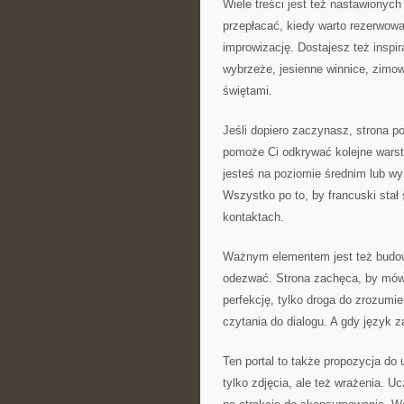
Wiele treści jest też nastawionych
przepłacać, kiedy warto rezerwowa
improwizację. Dostajesz też inspi
wybrzeże, jesienne winnice, zimow
świętami.
Jeśli dopiero zaczynasz, strona p
pomoże Ci odkrywać kolejne warstwy
jesteś na poziomie średnim lub wy
Wszystko po to, by francuski stał
kontaktach.
Ważnym elementem jest też budowa
odezwać. Strona zachęca, by mówi
perfekcję, tylko droga do zrozumi
czytania do dialogu. A gdy język z
Ten portal to także propozycja do
tylko zdjęcia, ale też wrażenia. Uc