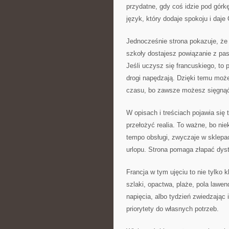
przydatne, gdy coś idzie pod górk
język, który dodaje spokoju i daje
Jednocześnie strona pokazuje, że
szkoły dostajesz powiązanie z pasj
Jeśli uczysz się francuskiego, to 
drogi napędzają. Dzięki temu moż
czasu, bo zawsze możesz sięgnąć 
W opisach i treściach pojawia się
przełożyć realia. To ważne, bo nie
tempo obsługi, zwyczaje w sklepa
urlopu. Strona pomaga złapać dyst
Francja w tym ujęciu to nie tylko
szlaki, opactwa, plaże, pola lawe
napięcia, albo tydzień zwiedzając 
priorytety do własnych potrzeb.