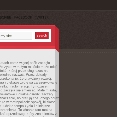
SCRIBE
FACEBOOK
TWITTER
latach coraz więcej osób zaczęło
 że życie w małym mieście może mieć
ość, której przez długi czas nie
wiednio nazwać. Przez dekady
przekonanie, że prawdziwy rozwój,
era i ciekawe życie są zarezerwowane
wielkich aglomeracji. Tymczasem
ć zaczęła się zmieniać. Małe miasta,
owiatowe i lokalne ośrodki zaczęły
naczenie, bo oferują coś, czego coraz
kuje w metropoliach: spokój, bliskość
ej ludzkie tempo życia i silniejsze
korzenienia. To właśnie tam można
kać sprzedawcę, który zna klientów z