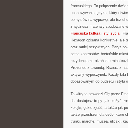
francuskiego. To połączenie dwóc
opanowywania języka, który otwie
pomysłów na wyprawę, ale też chc
znajdziesz materiały zbudowane w
Francuska kultura i styl życia
i Fra
Hexagon opisana konkretnie, ale t
oraz mniej oczywistych. Paryż poj
pełne kontrastów: bretońskie miast
rezydencjami, alzańskie miastecz
Provence z lawendą, Riwiera z na
aktywny wypoczynek. Każdy taki k
dopasowanym do budżetu i stylu 
Ta witryna prowadzi Cię przez Fra
dat dostajesz tropy: jak ułożyć tr
kolejki, gdzie zjeść, a także jak
także przestrzeń dla osób, które 
trunki, marché, muzea, uliczki, kaw