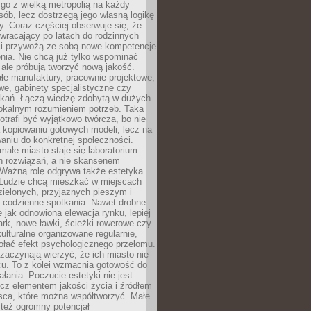
go z wielką metropolią na każdy
ób, lecz dostrzegą jego własną logikę
ty. Coraz częściej obserwuje się, że
wracający po latach do rodzinnych
i przywożą ze sobą nowe kompetencje
nia. Nie chcą już tylko wspominać
 ale próbują tworzyć nową jakość.
łe manufaktury, pracownie projektowe,
we, gabinety specjalistyczne czy
tkań. Łączą wiedzę zdobytą w dużych
lokalnym rozumieniem potrzeb. Taka
trafi być wyjątkowo twórcza, bo nie
a kopiowaniu gotowych modeli, lecz na
aniu do konkretnej społeczności.
małe miasto staje się laboratorium
h rozwiązań, a nie skansenem
Ważną rolę odgrywa także estetyka
. Ludzie chcą mieszkać w miejscach
ielonych, przyjaznych pieszym i
a codzienne spotkania. Nawet drobne
e jak odnowiona elewacja rynku, lepiej
rk, nowe ławki, ścieżki rowerowe czy
ulturalne organizowane regularnie,
ołać efekt psychologicznego przełomu.
aczynają wierzyć, że ich miasto nie
cu. To z kolei wzmacnia gotowość do
ałania. Poczucie estetyki nie jest
cz elementem jakości życia i źródłem
sca, które można współtworzyć. Małe
też ogromny potencjał