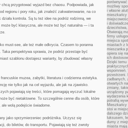
porównywać 
rzy chcą przygotować wyjazd bez chaosu. Podpowiada, jak
możliwy spos
i własne atu
d regionu i pory roku, jak znaleźć zakwaterowanie, na co
mieszkańcy 
działa kontrola. Są tu też idee na podróż rodzinną, we
miejscowośc
i doświadcze
a może być klasyczna, ale może też być naturalna — i ta
dzieciństwa,
Otwierają ma
rze.
firmy usługo
miejsca spo
lko must-see, ale też małe odkrycia. Czasem to poranna
miastach z 
mieszanka po
. Taka perspektywa sprawia, że podróż przestaje być
opiera się n
ich dostosow
Zamiast szablonu dostajesz warianty, by zbudować własny
Dzięki temu 
praktycznyc
wspomnień. 
przestrzeni
 francuskie muzea, zabytki, literatura i codzienna estetyka.
zadbanych, z
otwartych n
cję nie tylko jak na cel wyjazdu, ale jak na zjawisko.
zmiany, taki
zych pojawiają się treści, które pomagają wyczuć lokalne
urządzony pa
wydarzenia k
 może być nietaktowne. To szczególnie cenne dla osób, które
potrafią wyw
Mieszkańcy z
, ale wolą podejście świadome.
stoi w miejs
dalszego dzi
luksusem, le
iany jako sprzymierzeniec podróżnika. Uczysz się
dumy z miej
cji, do biletów, do transportu. Pojawiają się też zwroty
miasta mają 