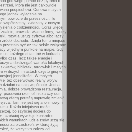
siada gotowego pomóc bez pytania o
estrzeń, która nie jest całkowicie
wana pośpiechowi. Odnowa małych
lega jednak wyłącznie na
nym powrocie do przeszłości. To
zo współczesny, związany z nowym
ślenia o codzienności. Coraz więcej
 zdalnie, prowadzi własne firmy, tworzy
rki, rozwija usługi cyfrowe albo łączy
h źródeł dochodu. Dzięki temu miejsce
 przestało być aż tak ściśle związane
racy w jednym punkcie na mapie. Gdy
 musi każdego dnia stać w korkach,
tylko czas, lecz także energię i
aczyna dostrzegać wartość lokalnych
, skwerów, bibliotek, targowisk i małych
óre w dużych miastach często giną w
racyjnej jednolitości. W małych
wiej też obserwować realny wpływ
 działań na całą wspólnotę. Jedna
nia, dobrze prowadzona restauracja,
y, pracownia rzemieślnicza czy dom
ekawą ofertą potrafią naprawdę zmienić
iejsca. Tam nie jest się anonimowym
łumu. Każda inicjatywa może
erzej, bo szybciej dociera do
 i częściej wywołuje konkretne
akich warunkach ludzie znów uczą się
ności za przestrzeń, w której żyją.
yśleć, że wszystko zależy od