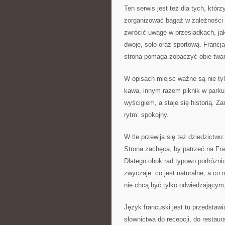
Ten serwis jest też dla tych, któ
zorganizować bagaż w zależności o
zwrócić uwagę w przesiadkach, jak 
dwoje, solo oraz sportową. Francj
strona pomaga zobaczyć obie twa
W opisach miejsc ważne są nie ty
kawa, innym razem piknik w parku
wyścigiem, a staje się historią. 
rytm: spokojny.
W tle przewija się też dziedzictwo:
Strona zachęca, by patrzeć na Fran
Dlatego obok rad typowo podróżnic
zwyczaje: co jest naturalne, a co
nie chcą być tylko odwiedzającym
Język francuski jest tu przedstaw
słownictwa do recepcji, do restaura