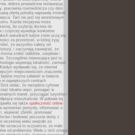
nia, dobrze prowadzona restauracja,
y, pracownia rzemieślnicza czy dom
ekawą ofertą potrafią naprawdę zmienić
iejsca. Tam nie jest się anonimowym
łumu. Każda inicjatywa może
erzej, bo szybciej dociera do
 i częściej wywołuje konkretne
akich warunkach ludzie znów uczą się
ności za przestrzeń, w której żyją.
yśleć, że wszystko zależy od
stytucji, i zaczynają zauważać, że
 można zrobić oddolnie, cierpliwie i
e. Szczególnie interesujące jest to,
hnologie wspierają lokalność, zamiast
 Kiedyś wydawało się, że internet
iejszym miejscowościom znaczenie,
 będzie można załatwić w świecie
b w największych centrach
Dziś widać, że narzędzia cyfrowe
iać lokalne więzi, pomagać w
ionalnych marek, przyciągać turystów i
ółpracę mieszkańców. W połowie tej
jawiła się także
społeczność online
la wymieniać pomysły, informować o
h, wspierać zbiórki, promować
wórców i budować poczucie dumy z
re wcześniej wielu uważało za
 Nie oznacza to oczywiście, że małe
olne od problemów. Wiele z nich zmaga
em młodych ludzi, brakiem inwestycji,