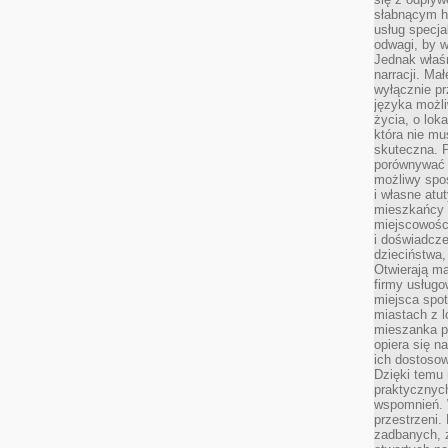
słabnącym h
usług specja
odwagi, by w
Jednak właśn
narracji. Ma
wyłącznie p
języka możli
życia, o lok
która nie mu
skuteczna. P
porównywać 
możliwy spos
i własne atu
mieszkańcy 
miejscowośc
i doświadcze
dzieciństwa,
Otwierają ma
firmy usługo
miejsca spo
miastach z 
mieszanka po
opiera się n
ich dostosow
Dzięki temu 
praktycznyc
wspomnień. 
przestrzeni
zadbanych, z