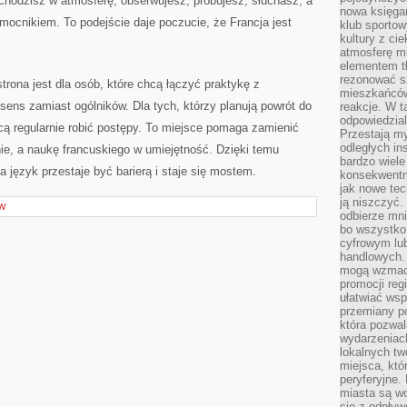
hodzisz w atmosferę, obserwujesz, próbujesz, słuchasz, a
nowa księgar
omocnikiem. To podejście daje poczucie, że Francja jest
klub sportow
kultury z ci
atmosferę m
elementem t
rezonować sz
strona jest dla osób, które chcą łączyć praktykę z
mieszkańców
 sens zamiast ogólników. Dla tych, którzy planują powrót do
reakcje. W t
odpowiedzial
chcą regularnie robić postępy. To miejsce pomaga zamienić
Przestają m
odległych in
ie, a naukę francuskiego w umiejętność. Dzięki temu
bardzo wiele
 a język przestaje być barierą i staje się mostem.
konsekwentni
jak nowe tec
ją niszczyć.
W
odbierze mn
bo wszystko
cyfrowym lu
handlowych. 
mogą wzmacn
promocji reg
ułatwiać wsp
przemiany po
która pozwa
wydarzeniac
lokalnych t
miejsca, któ
peryferyjne.
miasta są w
się z odpływ