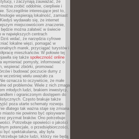
stytucji, i zaczynają zauważać, że
 można zrobić oddolnie, cierpliwie i
e. Szczególnie interesujące jest to,
hnologie wspierają lokalność, zamiast
 Kiedyś wydawało się, że internet
iejszym miejscowościom znaczenie,
 będzie można załatwić w świecie
b w największych centrach
Dziś widać, że narzędzia cyfrowe
iać lokalne więzi, pomagać w
ionalnych marek, przyciągać turystów i
ółpracę mieszkańców. W połowie tej
jawiła się także
społeczność online
la wymieniać pomysły, informować o
h, wspierać zbiórki, promować
wórców i budować poczucie dumy z
re wcześniej wielu uważało za
 Nie oznacza to oczywiście, że małe
olne od problemów. Wiele z nich zmaga
em młodych ludzi, brakiem inwestycji,
andlem i ograniczonym dostępem do
listycznych. Często brakuje także
yjść poza utarte schematy rozwoju.
ie dlatego tak ważna staje się zmiana
łe miasto nie powinno być opisywane
rzez pryzmat braków. Ono potrzebuje
wości. Potrzebuje opowieści o jakości
alnym potencjale, o przedsiębiorczości,
si być spektakularna, aby była
otrzebuje także ludzi, którzy nie będą