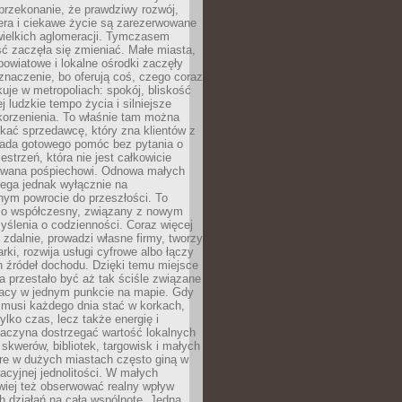
przekonanie, że prawdziwy rozwój,
era i ciekawe życie są zarezerwowane
wielkich aglomeracji. Tymczasem
ć zaczęła się zmieniać. Małe miasta,
owiatowe i lokalne ośrodki zaczęły
naczenie, bo oferują coś, czego coraz
kuje w metropoliach: spokój, bliskość
ej ludzkie tempo życia i silniejsze
korzenienia. To właśnie tam można
kać sprzedawcę, który zna klientów z
siada gotowego pomóc bez pytania o
estrzeń, która nie jest całkowicie
wana pośpiechowi. Odnowa małych
lega jednak wyłącznie na
nym powrocie do przeszłości. To
zo współczesny, związany z nowym
ślenia o codzienności. Coraz więcej
 zdalnie, prowadzi własne firmy, tworzy
rki, rozwija usługi cyfrowe albo łączy
h źródeł dochodu. Dzięki temu miejsce
 przestało być aż tak ściśle związane
racy w jednym punkcie na mapie. Gdy
 musi każdego dnia stać w korkach,
tylko czas, lecz także energię i
aczyna dostrzegać wartość lokalnych
, skwerów, bibliotek, targowisk i małych
óre w dużych miastach często giną w
racyjnej jednolitości. W małych
wiej też obserwować realny wpływ
 działań na całą wspólnotę. Jedna