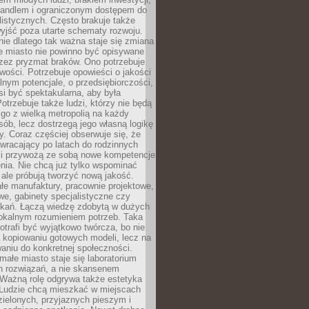
andlem i ograniczonym dostępem do
listycznych. Często brakuje także
yjść poza utarte schematy rozwoju.
ie dlatego tak ważna staje się zmiana
łe miasto nie powinno być opisywane
rzez pryzmat braków. Ono potrzebuje
wości. Potrzebuje opowieści o jakości
alnym potencjale, o przedsiębiorczości,
si być spektakularna, aby była
otrzebuje także ludzi, którzy nie będą
go z wielką metropolią na każdy
ób, lecz dostrzegą jego własną logikę
ty. Coraz częściej obserwuje się, że
wracający po latach do rodzinnych
i przywożą ze sobą nowe kompetencje
nia. Nie chcą już tylko wspominać
 ale próbują tworzyć nową jakość.
łe manufaktury, pracownie projektowe,
we, gabinety specjalistyczne czy
tkań. Łączą wiedzę zdobytą w dużych
lokalnym rozumieniem potrzeb. Taka
trafi być wyjątkowo twórcza, bo nie
a kopiowaniu gotowych modeli, lecz na
aniu do konkretnej społeczności.
małe miasto staje się laboratorium
h rozwiązań, a nie skansenem
Ważną rolę odgrywa także estetyka
. Ludzie chcą mieszkać w miejscach
ielonych, przyjaznych pieszym i