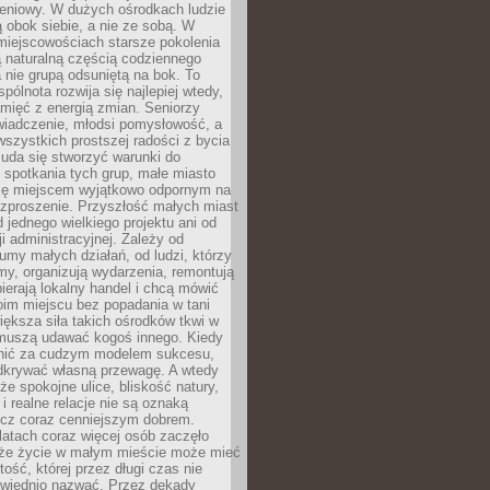
eniowy. W dużych ośrodkach ludzie
ą obok siebie, a nie ze sobą. W
miejscowościach starsze pokolenia
 naturalną częścią codziennego
a nie grupą odsuniętą na bok. To
pólnota rozwija się najlepiej wtedy,
mięć z energią zmian. Seniorzy
iadczenie, młodsi pomysłowość, a
wszystkich prostszej radości z bycia
 uda się stworzyć warunki do
spotkania tych grup, małe miasto
ię miejscem wyjątkowo odpornym na
ozproszenie. Przyszłość małych miast
d jednego wielkiego projektu ani od
ji administracyjnej. Zależy od
umy małych działań, od ludzi, którzy
rmy, organizują wydarzenia, remontują
ierają lokalny handel i chcą mówić
oim miejscu bez popadania w tani
iększa siła takich ośrodków tkwi w
 muszą udawać kogoś innego. Kiedy
onić za cudzym modelem sukcesu,
dkrywać własną przewagę. A wtedy
 że spokojne ulice, bliskość natury,
 i realne relacje nie są oznaką
ecz coraz cenniejszym dobrem.
latach coraz więcej osób zaczęło
 że życie w małym mieście może mieć
ość, której przez długi czas nie
wiednio nazwać. Przez dekady