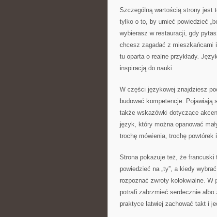
Szczególną wartością strony jest t
tylko o to, by umieć powiedzieć „
wybierasz w restauracji, gdy pytas
chcesz zagadać z mieszkańcami i z
tu oparta o realne przykłady. Języ
inspiracją do nauki.
W części językowej znajdziesz po
budować kompetencje. Pojawiają si
także wskazówki dotyczące akcentu.
język, który można opanować małym
trochę mówienia, trochę powtórek 
Strona pokazuje też, że francuski 
powiedzieć na „ty”, a kiedy wybrać 
rozpoznać zwroty kolokwialne. W 
potrafi zabrzmieć serdecznie albo
praktyce łatwiej zachować takt i 