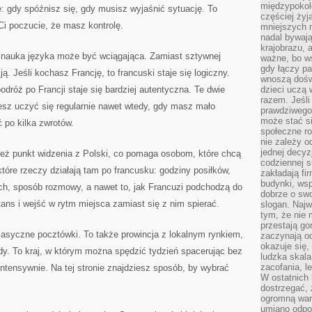
międzypokol
ę: gdy spóźnisz się, gdy musisz wyjaśnić sytuację. To
częściej żyj
 Ci poczucie, że masz kontrolę.
mniejszych 
nadal bywają
krajobrazu, 
 nauka języka może być wciągająca. Zamiast sztywnej
ważne, bo ws
gdy łączy pa
ą. Jeśli kochasz Francję, to francuski staje się logiczny.
wnoszą dośw
podróż po Francji staje się bardziej autentyczna. Te dwie
dzieci uczą 
razem. Jeśli
esz uczyć się regularnie nawet wtedy, gdy masz mało
prawdziwego 
może stać s
po kilka zwrotów.
społeczne r
nie zależy o
jednej decyz
 też punkt widzenia z Polski, co pomaga osobom, które chcą
codziennej s
które rzeczy działają tam po francusku: godziny posiłków,
zakładają fi
budynki, wsp
ch, sposób rozmowy, a nawet to, jak Francuzi podchodzą do
dobrze o sw
ans i wejść w rytm miejsca zamiast się z nim spierać.
slogan. Najw
tym, że nie
przestają g
 klasyczne pocztówki. To także prowincja z lokalnym rynkiem,
zaczynają o
okazuje się,
ndy. To kraj, w którym można spędzić tydzień spacerując bez
ludzka skala
zacofania, l
intensywnie. Na tej stronie znajdziesz sposób, by wybrać
W ostatnich 
dostrzegać,
ogromną wart
umiano odpo