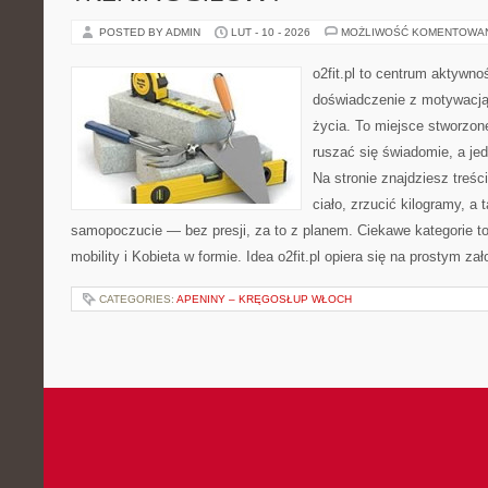
POSTED BY ADMIN
LUT - 10 - 2026
MOŻLIWOŚĆ KOMENTOWA
o2fit.pl to centrum aktywnoś
doświadczenie z motywacją 
życia. To miejsce stworzon
ruszać się świadomie, a jed
Na stronie znajdziesz treś
ciało, zrzucić kilogramy, a
samopoczucie — bez presji, za to z planem. Ciekawe kategorie to
mobility i Kobieta w formie. Idea o2fit.pl opiera się na prostym za
CATEGORIES:
APENINY – KRĘGOSŁUP WŁOCH