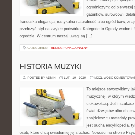
ogrodniczym: od pierwszej s
gatunków, surowców i detali.
francuska elegancja, rustykalna naturalność albo ogród barw, zna
przełożyć styl na zwykłe podwórko. Kategorie to Ogrody wodne i
ogrodzie. W centrum naszej uwagi są […]
CATEGORIES:
TRENING FUNKCJONALNY
HISTORIA MUZYKI
POSTED BY ADMIN
LUT - 16 - 2026
MOŻLIWOŚĆ KOMENTOWA
To miejsce stworzyliśmy ja
muzycznej, w którym wiedz
ciekawością. Jeśli szukasz 
świat dźwięków albo chcesz
znajdziesz tu materiały pro
jest sucha encyklopedia, ty
osób, które chcą świadomiej jej słuchać. Nowości na stronie Psyc