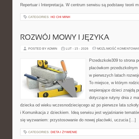
Repertuar i Interpretacja. W centrum serwisu są podstawy teorii m
CATEGORIES:
HO CHI MINH
ROZWÓJ MOWY I JĘZYKA
POSTED BY ADMIN
LUT - 15 - 2026
MOŻLIWOŚĆ KOMENTOWA
Przedszkole309 to strona 
placówkom przedszkolnym o
w pierwszych latach rozwoj
To miejsce, w którym rodzi
wspierające dzieci znajdą 
dotyczące rutyny dnia z m
dziecka od wieku wczesnodziecięcego aż po pierwsze lata szkoł
i Komunikacja z dzieckiem. Ideą serwisu jest wyjaśnianie tematów,
się wyzwaniem: przystosowanie do nowej placówki, uczucia […]
CATEGORIES:
DIETA I ŻYWIENIE