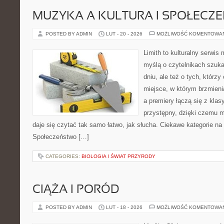
MUZYKA A KULTURA I SPOŁECZ
POSTED BY ADMIN
LUT - 20 - 2026
MOŻLIWOŚĆ KOMENTOWA
Limith to kulturalny serwis
myślą o czytelnikach szuk
dniu, ale też o tych, którz
miejsce, w którym brzmienia
a premiery łączą się z kla
przystępny, dzięki czemu mu
daje się czytać tak samo łatwo, jak słucha. Ciekawe kategorie na 
Społeczeństwo […]
CATEGORIES:
BIOLOGIA I ŚWIAT PRZYRODY
CIĄŻA I PORÓD
POSTED BY ADMIN
LUT - 18 - 2026
MOŻLIWOŚĆ KOMENTOWA