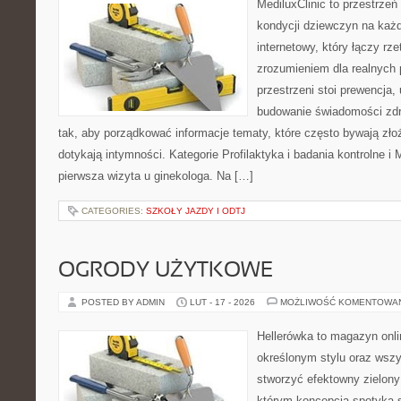
MediluxClinic to przestrzeń
kondycji dziewczyn na każd
internetowy, który łączy rz
zrozumieniem dla realnych 
przestrzeni stoi prewencja
budowanie świadomości zdr
tak, aby porządkować informacje tematy, które często bywają zło
dotykają intymności. Kategorie Profilaktyka i badania kontrolne i 
pierwsza wizyta u ginekologa. Na […]
CATEGORIES:
SZKOŁY JAZDY I ODTJ
OGRODY UŻYTKOWE
POSTED BY ADMIN
LUT - 17 - 2026
MOŻLIWOŚĆ KOMENTOWA
Hellerówka to magazyn onl
określonym stylu oraz wsz
stworzyć efektowny zielony
którym koncepcja spotyka 