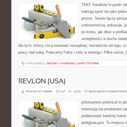
TKKF Sieraków to punkt odn
traktują sport nie jako jedn
proces. Serwis łączy pers
codziennością: pokazuje, 
po kroku, jak dbać o profila
umiejętności w duchu świad
dla tych, którzy chcą trenować rozsądniej, niezależnie od tego, cz
pracy nad sobą. Polecamy Fakty i mity w treningu i Piłka nożna. 
CATEGORIES:
ZBIÓRKI I KAMPANIE CHARYTATYWNE
REVLON (USA)
POSTED BY ADMIN
LUT - 23 - 2026
MOŻLIWOŚĆ KOMENTOWA
johnmasters-polska.pl to pl
interesują się produktami p
podejmować bardziej trafn
pielęgnacyjne. To miejsce 