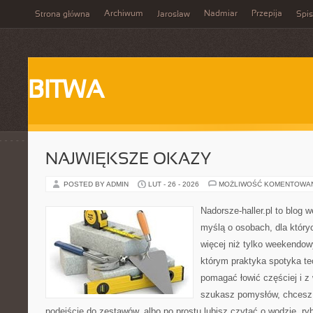
Archiwum
Nadmiar
Przepija
Strona główna
Jarosław
Spis
BITWA
NAJWIĘKSZE OKAZY
POSTED BY ADMIN
LUT - 26 - 2026
MOŻLIWOŚĆ KOMENTOWA
Nadorsze-haller.pl to blog w
myślą o osobach, dla któr
więcej niż tylko weekendo
którym praktyka spotyka te
pomagać łowić częściej i z 
szukasz pomysłów, chcesz
podejście do zestawów, albo po prostu lubisz czytać o wodzie, ryb