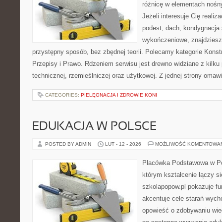
różnicę w elementach nośn
Jeżeli interesuje Cię realiz
podest, dach, kondygnacja 
wykończeniowe, znajdziesz
przystępny sposób, bez zbędnej teorii. Polecamy kategorie Konst
Przepisy i Prawo. Rdzeniem serwisu jest drewno widziane z kilku
technicznej, rzemieślniczej oraz użytkowej. Z jednej strony oma
CATEGORIES:
PIELĘGNACJA I ZDROWIE KONI
EDUKACJA W POLSCE
POSTED BY ADMIN
LUT - 12 - 2026
MOŻLIWOŚĆ KOMENTOWA
Placówka Podstawowa w Po
którym kształcenie łączy s
szkolapopow.pl pokazuje fu
akcentuje cele starań wyc
opowieść o zdobywaniu wie