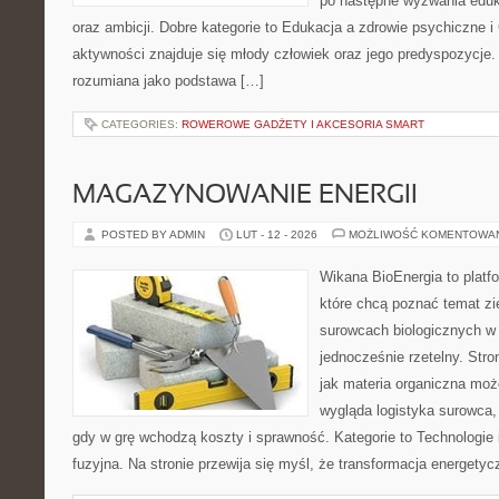
po następne wyzwania eduk
oraz ambicji. Dobre kategorie to Edukacja a zdrowie psychiczne 
aktywności znajduje się młody człowiek oraz jego predyspozycje.
rozumiana jako podstawa […]
CATEGORIES:
ROWEROWE GADŻETY I AKCESORIA SMART
MAGAZYNOWANIE ENERGII
POSTED BY ADMIN
LUT - 12 - 2026
MOŻLIWOŚĆ KOMENTOWA
Wikana BioEnergia to platf
które chcą poznać temat zie
surowcach biologicznych w 
jednocześnie rzetelny. Str
jak materia organiczna moż
wygląda logistyka surowca,
gdy w grę wchodzą koszty i sprawność. Kategorie to Technologie i
fuzyjna. Na stronie przewija się myśl, że transformacja energetyc