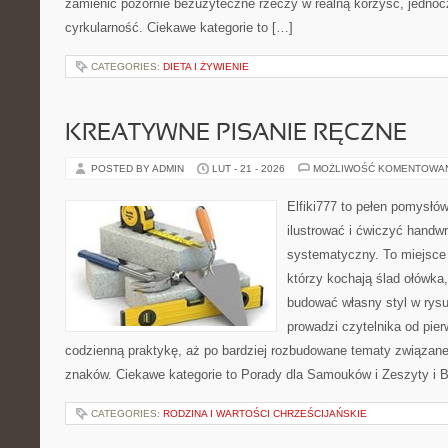
zamienić pozornie bezużyteczne rzeczy w realną korzyść, jednoc
cyrkularność. Ciekawe kategorie to […]
CATEGORIES:
DIETA I ŻYWIENIE
KREATYWNE PISANIE RĘCZNE
POSTED BY ADMIN
LUT - 21 - 2026
MOŻLIWOŚĆ KOMENTOWA
Elfiki777 to pełen pomysłów
ilustrować i ćwiczyć handwr
systematyczny. To miejsce 
którzy kochają ślad ołówka,
budować własny styl w rysu
prowadzi czytelnika od pie
codzienną praktykę, aż po bardziej rozbudowane tematy związan
znaków. Ciekawe kategorie to Porady dla Samouków i Zeszyty i B
CATEGORIES:
RODZINA I WARTOŚCI CHRZEŚCIJAŃSKIE