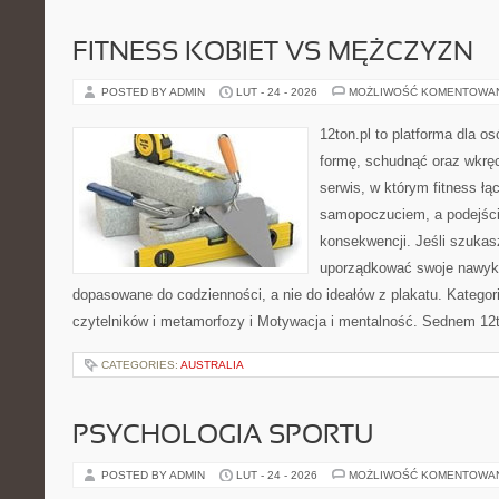
FITNESS KOBIET VS MĘŻCZYZN
POSTED BY ADMIN
LUT - 24 - 2026
MOŻLIWOŚĆ KOMENTOWA
12ton.pl to platforma dla o
formę, schudnąć oraz wkręc
serwis, w którym fitness łą
samopoczuciem, a podejście
konsekwencji. Jeśli szukas
uporządkować swoje nawyki, 
dopasowane do codzienności, a nie do ideałów z plakatu. Kategori
czytelników i metamorfozy i Motywacja i mentalność. Sednem 12t
CATEGORIES:
AUSTRALIA
PSYCHOLOGIA SPORTU
POSTED BY ADMIN
LUT - 24 - 2026
MOŻLIWOŚĆ KOMENTOWA