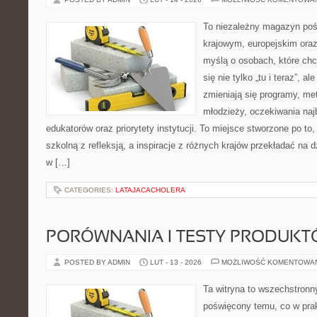
To niezależny magazyn poś
krajowym, europejskim ora
myślą o osobach, które chc
się nie tylko „tu i teraz”, a
zmieniają się programy, met
młodzieży, oczekiwania naj
edukatorów oraz priorytety instytucji. To miejsce stworzone po to
szkolną z refleksją, a inspiracje z różnych krajów przekładać na
w […]
CATEGORIES:
LATAJACACHOLERA
PORÓWNANIA I TESTY PRODUK
POSTED BY ADMIN
LUT - 13 - 2026
MOŻLIWOŚĆ KOMENTOWA
Ta witryna to wszechstronn
poświęcony temu, co w prak