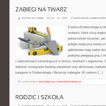
ZABIEGI NA TWARZ
POSTED BY ADMIN
LUT - 15 - 2026
MOŻLIWOŚĆ KOMENTOWA
Estetica-Endermologia to b
osobach, które chcą mądrze
jednocześnie rozumieć, jak
polega medycyna estetyczna
gabinetowe mają realne dzia
praktykę pielęgnacyjną z i
i zależnościach zachodzących w skórze, tkankach i organizmie. 
dobierać rozwiązania bardziej świadomie oraz eliminować market
kategorie to Endermologia i Recenzje zabiegów. W centrum […]
CATEGORIES:
REFORMACJA I KONTRREFORMACJA
RODZIC I SZKOŁA
POSTED BY ADMIN
LUT - 14 - 2026
MOŻLIWOŚĆ KOMENTOWA