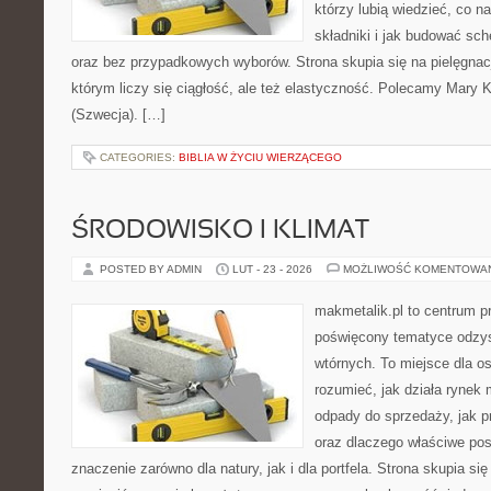
którzy lubią wiedzieć, co na
składniki i jak budować sc
oraz bez przypadkowych wyborów. Strona skupia się na pielęgnacj
którym liczy się ciągłość, ale też elastyczność. Polecamy Mary 
(Szwecja). […]
CATEGORIES:
BIBLIA W ŻYCIU WIERZĄCEGO
ŚRODOWISKO I KLIMAT
POSTED BY ADMIN
LUT - 23 - 2026
MOŻLIWOŚĆ KOMENTOWA
makmetalik.pl to centrum 
poświęcony tematyce odzy
wtórnych. To miejsce dla osó
rozumieć, jak działa rynek 
odpady do sprzedaży, jak p
oraz dlaczego właściwe po
znaczenie zarówno dla natury, jak i dla portfela. Strona skupia się