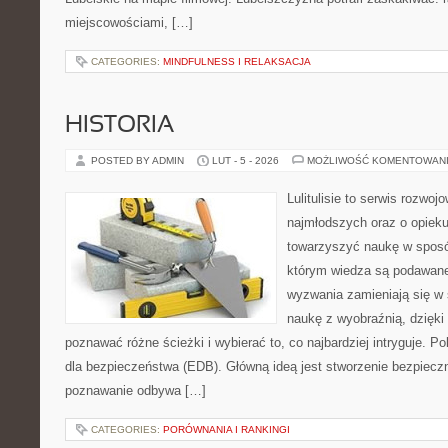
miejscowościami, […]
CATEGORIES:
MINDFULNESS I RELAKSACJA
HISTORIA
POSTED BY ADMIN
LUT - 5 - 2026
MOŻLIWOŚĆ KOMENTOWAN
Lulitulisie to serwis rozwo
najmłodszych oraz o opieku
towarzyszyć naukę w sposób
którym wiedza są podawane
wyzwania zamieniają się w 
naukę z wyobraźnią, dzięk
poznawać różne ścieżki i wybierać to, co najbardziej intryguje. P
dla bezpieczeństwa (EDB). Główną ideą jest stworzenie bezpieczne
poznawanie odbywa […]
CATEGORIES:
PORÓWNANIA I RANKINGI