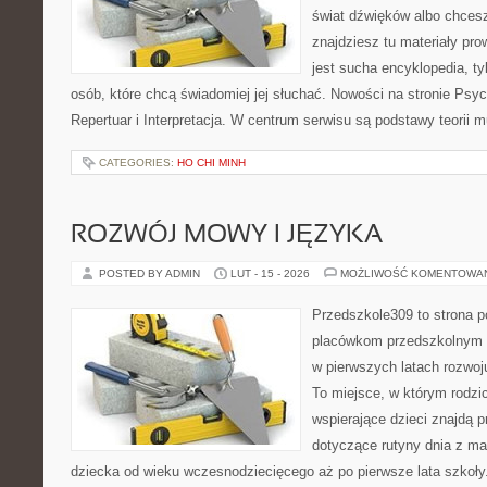
świat dźwięków albo chcesz
znajdziesz tu materiały pro
jest sucha encyklopedia, ty
osób, które chcą świadomiej jej słuchać. Nowości na stronie Psyc
Repertuar i Interpretacja. W centrum serwisu są podstawy teorii m
CATEGORIES:
HO CHI MINH
ROZWÓJ MOWY I JĘZYKA
POSTED BY ADMIN
LUT - 15 - 2026
MOŻLIWOŚĆ KOMENTOWA
Przedszkole309 to strona 
placówkom przedszkolnym o
w pierwszych latach rozwoj
To miejsce, w którym rodzi
wspierające dzieci znajdą 
dotyczące rutyny dnia z m
dziecka od wieku wczesnodziecięcego aż po pierwsze lata szkoł