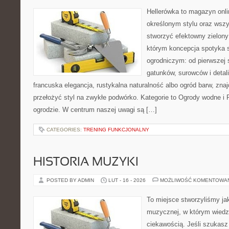
Hellerówka to magazyn onl
określonym stylu oraz wsz
stworzyć efektowny zielony
którym koncepcja spotyka 
ogrodniczym: od pierwszej s
gatunków, surowców i detali.
francuska elegancja, rustykalna naturalność albo ogród barw, zna
przełożyć styl na zwykłe podwórko. Kategorie to Ogrody wodne i
ogrodzie. W centrum naszej uwagi są […]
CATEGORIES:
TRENING FUNKCJONALNY
HISTORIA MUZYKI
POSTED BY ADMIN
LUT - 16 - 2026
MOŻLIWOŚĆ KOMENTOWA
To miejsce stworzyliśmy ja
muzycznej, w którym wiedz
ciekawością. Jeśli szukasz 