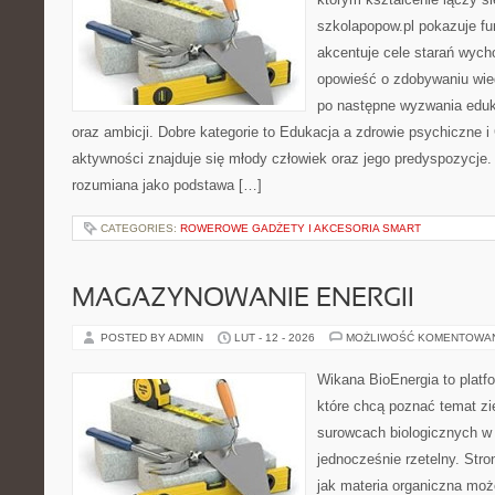
szkolapopow.pl pokazuje fu
akcentuje cele starań wyc
opowieść o zdobywaniu wie
po następne wyzwania eduk
oraz ambicji. Dobre kategorie to Edukacja a zdrowie psychiczne 
aktywności znajduje się młody człowiek oraz jego predyspozycje.
rozumiana jako podstawa […]
CATEGORIES:
ROWEROWE GADŻETY I AKCESORIA SMART
MAGAZYNOWANIE ENERGII
POSTED BY ADMIN
LUT - 12 - 2026
MOŻLIWOŚĆ KOMENTOWA
Wikana BioEnergia to platf
które chcą poznać temat zie
surowcach biologicznych w 
jednocześnie rzetelny. Str
jak materia organiczna moż