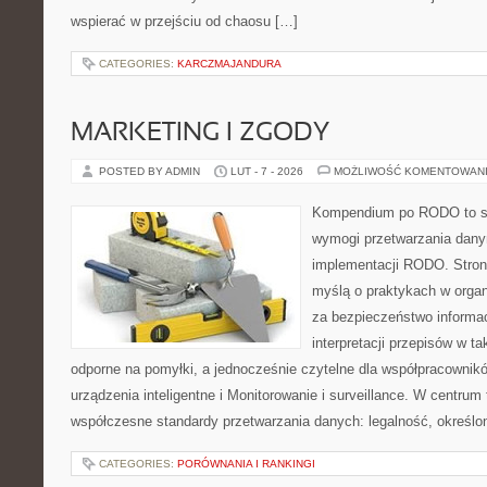
wspierać w przejściu od chaosu […]
CATEGORIES:
KARCZMAJANDURA
MARKETING I ZGODY
POSTED BY ADMIN
LUT - 7 - 2026
MOŻLIWOŚĆ KOMENTOWAN
Kompendium po RODO to se
wymogi przetwarzania dan
implementacji RODO. Stron
myślą o praktykach w organ
za bezpieczeństwo informacj
interpretacji przepisów w ta
odporne na pomyłki, a jednocześnie czytelne dla współpracownik
urządzenia inteligentne i Monitorowanie i surveillance. W centrum
współczesne standardy przetwarzania danych: legalność, określon
CATEGORIES:
PORÓWNANIA I RANKINGI