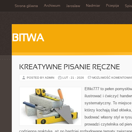
Archiwum
Nadmiar
Przepija
Strona główna
Jarosław
Spis
BITWA
KREATYWNE PISANIE RĘCZNE
POSTED BY ADMIN
LUT - 21 - 2026
MOŻLIWOŚĆ KOMENTOWA
Elfiki777 to pełen pomysłów
ilustrować i ćwiczyć handwr
systematyczny. To miejsce 
którzy kochają ślad ołówka,
budować własny styl w rysu
prowadzi czytelnika od pie
codzienną praktykę, aż po bardziej rozbudowane tematy związan