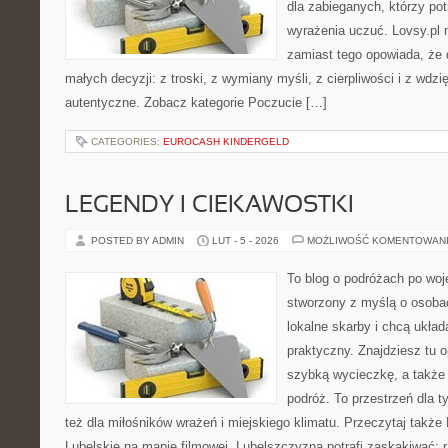
dla zabieganych, którzy potr
wyrażenia uczuć. Lovsy.pl n
zamiast tego opowiada, że 
małych decyzji: z troski, z wymiany myśli, z cierpliwości i z wdz
autentyczne. Zobacz kategorie Poczucie […]
CATEGORIES:
EUROCASH KINDERGELD
LEGENDY I CIEKAWOSTKI
POSTED BY ADMIN
LUT - 5 - 2026
MOŻLIWOŚĆ KOMENTOWAN
To blog o podróżach po woj
stworzony z myślą o osobac
lokalne skarby i chcą ukła
praktyczny. Znajdziesz tu op
szybką wycieczkę, a także
podróż. To przestrzeń dla ty
też dla miłośników wrażeń i miejskiego klimatu. Przeczytaj także 
Lubelskie na mapie filmowej. Lubelszczyzna potrafi zaskakiwać: r