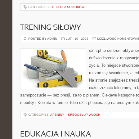
CATEGORIES:
DIETA DLA SENIORÓW
TRENING SIŁOWY
POSTED BY ADMIN
LUT - 10 - 2026
MOŻLIWOŚĆ KOMENTOWA
o2fit.pl to centrum aktywnoś
doświadczenie z motywacją 
życia. To miejsce stworzon
ruszać się świadomie, a jed
Na stronie znajdziesz treś
ciało, zrzucić kilogramy, a
samopoczucie — bez presji, za to z planem. Ciekawe kategorie to
mobility i Kobieta w formie. Idea o2fit.pl opiera się na prostym za
CATEGORIES:
APENINY – KRĘGOSŁUP WŁOCH
EDUKACJA I NAUKA