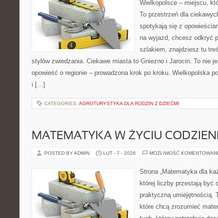
Wielkopolsce – miejscu, któr
To przestrzeń dla ciekawyc
spotykają się z opowieścia
na wyjazd, chcesz odkryć 
szlakiem, znajdziesz tu tr
stylów zwiedzania. Ciekawe miasta to Gniezno i Jarocin. To nie jes
opowieść o regionie – prowadzona krok po kroku. Wielkopolska pot
i […]
CATEGORIES:
AGROTURYSTYKA DLA RODZIN Z DZIEĆMI
MATEMATYKA W ŻYCIU CODZIE
POSTED BY ADMIN
LUT - 7 - 2026
MOŻLIWOŚĆ KOMENTOWAN
Strona „Matematyka dla każ
której liczby przestają być 
praktyczną umiejętnością.
które chcą zrozumieć mate