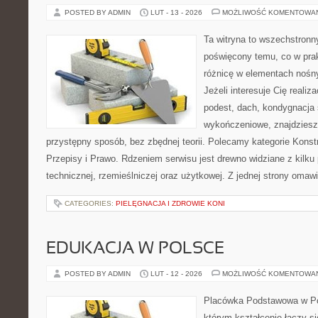
POSTED BY ADMIN
LUT - 13 - 2026
MOŻLIWOŚĆ KOMENTOWA
Ta witryna to wszechstronn
poświęcony temu, co w prak
różnicę w elementach nośn
Jeżeli interesuje Cię realiz
podest, dach, kondygnacja 
wykończeniowe, znajdziesz
przystępny sposób, bez zbędnej teorii. Polecamy kategorie Konst
Przepisy i Prawo. Rdzeniem serwisu jest drewno widziane z kilku
technicznej, rzemieślniczej oraz użytkowej. Z jednej strony oma
CATEGORIES:
PIELĘGNACJA I ZDROWIE KONI
EDUKACJA W POLSCE
POSTED BY ADMIN
LUT - 12 - 2026
MOŻLIWOŚĆ KOMENTOWA
Placówka Podstawowa w Po
którym kształcenie łączy s