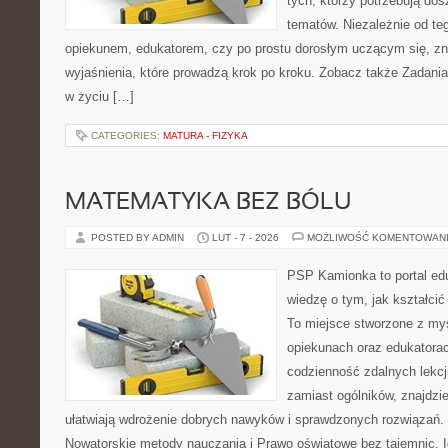
tych, którzy potrzebują dos
tematów. Niezależnie od te
opiekunem, edukatorem, czy po prostu dorosłym uczącym się, zna
wyjaśnienia, które prowadzą krok po kroku. Zobacz także Zadania
w życiu […]
CATEGORIES:
MATURA - FIZYKA
MATEMATYKA BEZ BÓLU
POSTED BY ADMIN
LUT - 7 - 2026
MOŻLIWOŚĆ KOMENTOWAN
PSP Kamionka to portal edu
wiedzę o tym, jak kształcić
To miejsce stworzone z myś
opiekunach oraz edukatorac
codzienność zdalnych lekcji
zamiast ogólników, znajdzie
ułatwiają wdrożenie dobrych nawyków i sprawdzonych rozwiązań. 
Nowatorskie metody nauczania i Prawo oświatowe bez tajemnic. Id