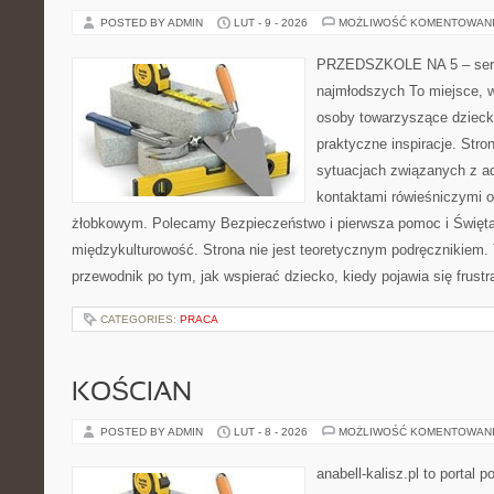
POSTED BY ADMIN
LUT - 9 - 2026
MOŻLIWOŚĆ KOMENTOWAN
PRZEDSZKOLE NA 5 – serw
najmłodszych To miejsce, 
osoby towarzyszące dzieck
praktyczne inspiracje. Stro
sytuacjach związanych z ad
kontaktami rówieśniczymi 
żłobkowym. Polecamy Bezpieczeństwo i pierwsza pomoc i Święta,
międzykulturowość. Strona nie jest teoretycznym podręcznikiem. 
przewodnik po tym, jak wspierać dziecko, kiedy pojawia się frust
CATEGORIES:
PRACA
KOŚCIAN
POSTED BY ADMIN
LUT - 8 - 2026
MOŻLIWOŚĆ KOMENTOWAN
anabell-kalisz.pl to portal 