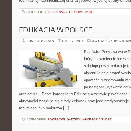
technicznej, rzemieślniczej oraz użytkowej. Z jednej strony oma
CATEGORIES:
PIELĘGNACJA I ZDROWIE KONI
EDUKACJA W POLSCE
POSTED BY ADMIN
LUT - 12 - 2026
MOŻLIWOŚĆ KOMENTOWA
Placówka Podstawowa w Po
którym kształcenie łączy s
szkolapopow.pl pokazuje fu
akcentuje cele starań wyc
opowieść o zdobywaniu wie
po następne wyzwania eduk
oraz ambicji. Dobre kategorie to Edukacja a zdrowie psychiczne 
aktywności znajduje się młody człowiek oraz jego predyspozycje.
rozumiana jako podstawa […]
CATEGORIES:
ROWEROWE GADŻETY I AKCESORIA SMART