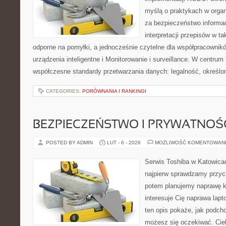
myślą o praktykach w organ
za bezpieczeństwo informacj
interpretacji przepisów w ta
odporne na pomyłki, a jednocześnie czytelne dla współpracownik
urządzenia inteligentne i Monitorowanie i surveillance. W centrum
współczesne standardy przetwarzania danych: legalność, określon
CATEGORIES:
PORÓWNANIA I RANKINGI
BEZPIECZEŃSTWO I PRYWATNOŚ
POSTED BY ADMIN
LUT - 6 - 2026
MOŻLIWOŚĆ KOMENTOWAN
Serwis Toshiba w Katowicac
najpierw sprawdzamy przyc
potem planujemy naprawę kr
interesuje Cię naprawa lap
ten opis pokaże, jak podch
możesz się oczekiwać. Ciek