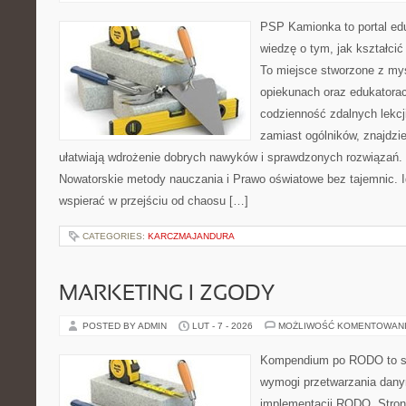
PSP Kamionka to portal edu
wiedzę o tym, jak kształcić
To miejsce stworzone z myś
opiekunach oraz edukatorac
codzienność zdalnych lekcji
zamiast ogólników, znajdzie
ułatwiają wdrożenie dobrych nawyków i sprawdzonych rozwiązań. 
Nowatorskie metody nauczania i Prawo oświatowe bez tajemnic. Id
wspierać w przejściu od chaosu […]
CATEGORIES:
KARCZMAJANDURA
MARKETING I ZGODY
POSTED BY ADMIN
LUT - 7 - 2026
MOŻLIWOŚĆ KOMENTOWAN
Kompendium po RODO to se
wymogi przetwarzania dan
implementacji RODO. Stron