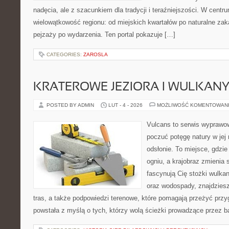
nadęcia, ale z szacunkiem dla tradycji i teraźniejszości. W centr
wielowątkowość regionu: od miejskich kwartałów po naturalne zaką
pejzaży po wydarzenia. Ten portal pokazuje […]
CATEGORIES:
ZAROSLA
KRATEROWE JEZIORA I WULKAN
POSTED BY ADMIN
LUT - 4 - 2026
MOŻLIWOŚĆ KOMENTOWAN
Vulcans to serwis wyprawow
poczuć potęgę natury w jej 
odsłonie. To miejsce, gdzie 
ogniu, a krajobraz zmienia 
fascynują Cię stożki wulka
oraz wodospady, znajdzies
tras, a także podpowiedzi terenowe, które pomagają przeżyć przy
powstała z myślą o tych, którzy wolą ścieżki prowadzące przez b