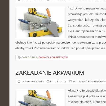
Taxi Drive to magazyn twor
prowadzących taxi, miłośn
wszystkich, którzy chcą le
transportu osób. To miejsc
się z entuzjazmem do aut i
działa nowoczesna taksówk
obsługę klienta, aż po spokój na drodze i sens ekonomiczny prac
elektryczne i Porównania samochodów. Ten portal opisuje taxi nie
CATEGORIES:
DANIA DLA DIABETYKÓW
ZAKŁADANIE AKWARIUM
POSTED BY ADMIN
LUT - 2 - 2026
MOŻLIWOŚĆ KOMENTOWAN
Akwa-Pro to serwis dla ak
akwariowe jest pokazana od
miejsce dla osób, które ch