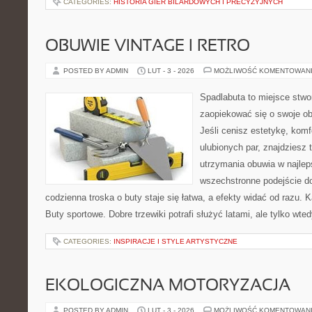
CATEGORIES:
HISTORIA GIER BILARDOWYCH I PRECYZYJNYCH
OBUWIE VINTAGE I RETRO
POSTED BY ADMIN
LUT - 3 - 2026
MOŻLIWOŚĆ KOMENTOWAN
Spadlabuta to miejsce stwo
zaopiekować się o swoje o
Jeśli cenisz estetykę, komf
ulubionych par, znajdziesz
utrzymania obuwia w najlep
wszechstronne podejście do
codzienna troska o buty staje się łatwa, a efekty widać od razu. Ka
Buty sportowe. Dobre trzewiki potrafi służyć latami, ale tylko wte
CATEGORIES:
INSPIRACJE I STYLE ARTYSTYCZNE
EKOLOGICZNA MOTORYZACJA
POSTED BY ADMIN
LUT - 3 - 2026
MOŻLIWOŚĆ KOMENTOWAN