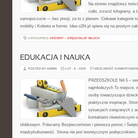
Na stronie znajdziesz treś
ciało, zrzucić kilogramy, a
samopoczucie — bez presji, za to z planem. Ciekawe kategorie to
mobility i Kobieta w formie. Idea o2fit.pl opiera się na prostym za
CATEGORIES:
APENINY – KRĘGOSŁUP WŁOCH
EDUKACJA I NAUKA
POSTED BY ADMIN
LUT - 9 - 2026
MOŻLIWOŚĆ KOMENTOWAN
PRZEDSZKOLE NA 5 – serw
najmłodszych To miejsce, 
osoby towarzyszące dzieck
praktyczne inspiracje. Stro
sytuacjach związanych z ad
kontaktami rówieśniczymi 
żłobkowym. Polecamy Bezpieczeństwo i pierwsza pomoc i Święta,
międzykulturowość. Strona nie jest teoretycznym podręcznikiem. 