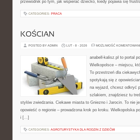
przewodnik po tym, jak wspierać dziecko, kiedy pojawia się frust
CATEGORIES:
PRACA
KOŚCIAN
POSTED BY ADMIN
LUT - 8 - 2026
MOŻLIWOŚĆ KOMENTOWAN
anabell-kalisz.pl to portal 
Wielkopolsce – miejscu, któr
To przestrzeń dla ciekawyc
spotykają się z opowieścia
na wyjazd, chcesz odkryć 
szlakiem, znajdziesz tu tr
stylów zwiedzania. Ciekawe miasta to Gniezno i Jarocin. To nie jes
opowieść o regionie – prowadzona krok po kroku. Wielkopolska pot
i […]
CATEGORIES:
AGROTURYSTYKA DLA RODZIN Z DZIEĆMI