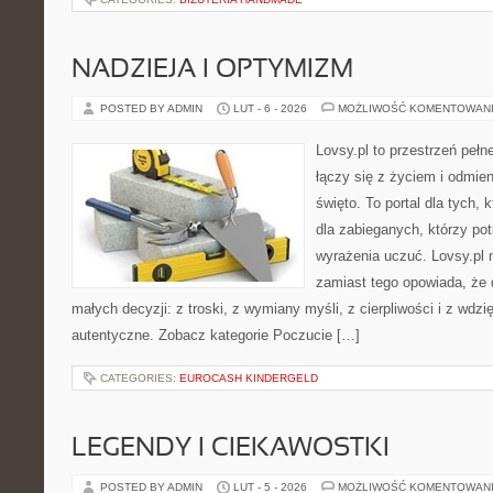
NADZIEJA I OPTYMIZM
POSTED BY ADMIN
LUT - 6 - 2026
MOŻLIWOŚĆ KOMENTOWAN
Lovsy.pl to przestrzeń pełn
łączy się z życiem i odmie
święto. To portal dla tych, 
dla zabieganych, którzy potr
wyrażenia uczuć. Lovsy.pl n
zamiast tego opowiada, że 
małych decyzji: z troski, z wymiany myśli, z cierpliwości i z wdz
autentyczne. Zobacz kategorie Poczucie […]
CATEGORIES:
EUROCASH KINDERGELD
LEGENDY I CIEKAWOSTKI
POSTED BY ADMIN
LUT - 5 - 2026
MOŻLIWOŚĆ KOMENTOWAN