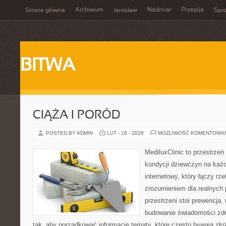
Archiwum
Nadmiar
Przepija
Strona główna
Jarosław
Spis
BITWA
CIĄŻA I PORÓD
POSTED BY ADMIN
LUT - 18 - 2026
MOŻLIWOŚĆ KOMENTOWA
MediluxClinic to przestrzeń
kondycji dziewczyn na każd
internetowy, który łączy rz
zrozumieniem dla realnych 
przestrzeni stoi prewencja
budowanie świadomości zdr
tak, aby porządkować informacje tematy, które często bywają zło