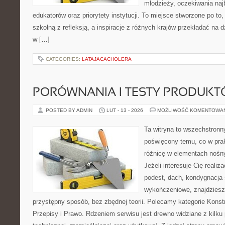
młodzieży, oczekiwania naj
edukatorów oraz priorytety instytucji. To miejsce stworzone po to
szkolną z refleksją, a inspiracje z różnych krajów przekładać na
w […]
CATEGORIES:
LATAJACACHOLERA
PORÓWNANIA I TESTY PRODUK
POSTED BY ADMIN
LUT - 13 - 2026
MOŻLIWOŚĆ KOMENTOWA
Ta witryna to wszechstronn
poświęcony temu, co w prak
różnicę w elementach nośn
Jeżeli interesuje Cię realiz
podest, dach, kondygnacja 
wykończeniowe, znajdziesz
przystępny sposób, bez zbędnej teorii. Polecamy kategorie Konst
Przepisy i Prawo. Rdzeniem serwisu jest drewno widziane z kilku