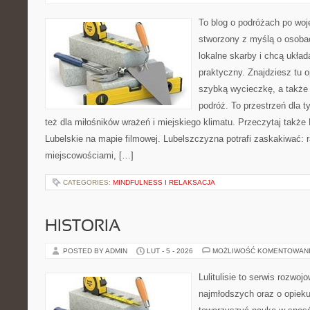
To blog o podróżach po woj
stworzony z myślą o osobac
lokalne skarby i chcą ukła
praktyczny. Znajdziesz tu op
szybką wycieczkę, a także
podróż. To przestrzeń dla ty
też dla miłośników wrażeń i miejskiego klimatu. Przeczytaj także 
Lubelskie na mapie filmowej. Lubelszczyzna potrafi zaskakiwać: r
miejscowościami, […]
CATEGORIES:
MINDFULNESS I RELAKSACJA
HISTORIA
POSTED BY ADMIN
LUT - 5 - 2026
MOŻLIWOŚĆ KOMENTOWAN
Lulitulisie to serwis rozwo
najmłodszych oraz o opieku