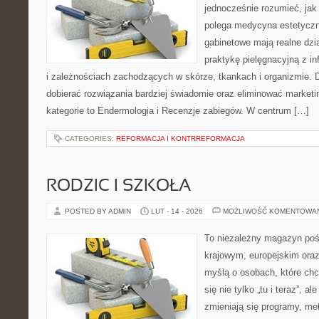
jednocześnie rozumieć, jak
polega medycyna estetyczna
gabinetowe mają realne dzia
praktykę pielęgnacyjną z i
i zależnościach zachodzących w skórze, tkankach i organizmie. 
dobierać rozwiązania bardziej świadomie oraz eliminować market
kategorie to Endermologia i Recenzje zabiegów. W centrum […]
CATEGORIES:
REFORMACJA I KONTRREFORMACJA
RODZIC I SZKOŁA
POSTED BY ADMIN
LUT - 14 - 2026
MOŻLIWOŚĆ KOMENTOWA
To niezależny magazyn poś
krajowym, europejskim ora
myślą o osobach, które chc
się nie tylko „tu i teraz”, a
zmieniają się programy, met