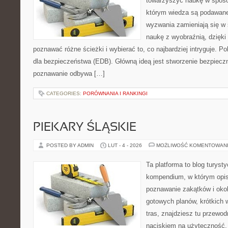
towarzyszyć naukę w sposób
którym wiedza są podawane
wyzwania zamieniają się w 
naukę z wyobraźnią, dzięk
poznawać różne ścieżki i wybierać to, co najbardziej intryguje. P
dla bezpieczeństwa (EDB). Główną ideą jest stworzenie bezpieczne
poznawanie odbywa […]
CATEGORIES:
PORÓWNANIA I RANKINGI
PIEKARY ŚLĄSKIE
POSTED BY ADMIN
LUT - 4 - 2026
MOŻLIWOŚĆ KOMENTOWAN
Ta platforma to blog turys
kompendium, w którym opi
poznawanie zakątków i okoli
gotowych planów, krótkich
tras, znajdziesz tu przewodn
naciskiem na użyteczność.