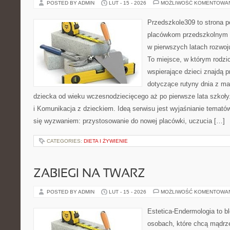
POSTED BY ADMIN
LUT - 15 - 2026
MOŻLIWOŚĆ KOMENTOWA
Przedszkole309 to strona 
placówkom przedszkolnym o
w pierwszych latach rozwoj
To miejsce, w którym rodzi
wspierające dzieci znajdą 
dotyczące rutyny dnia z m
dziecka od wieku wczesnodziecięcego aż po pierwsze lata szkoł
i Komunikacja z dzieckiem. Ideą serwisu jest wyjaśnianie tematów,
się wyzwaniem: przystosowanie do nowej placówki, uczucia […]
CATEGORIES:
DIETA I ŻYWIENIE
ZABIEGI NA TWARZ
POSTED BY ADMIN
LUT - 15 - 2026
MOŻLIWOŚĆ KOMENTOWA
Estetica-Endermologia to b
osobach, które chcą mądrze