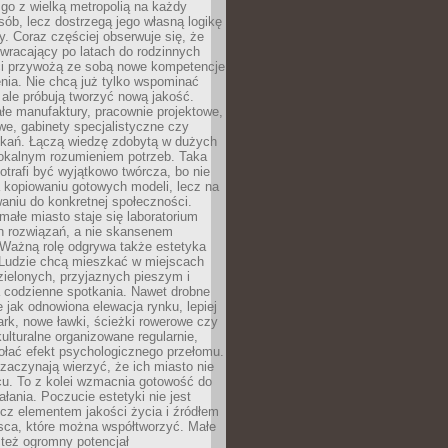
go z wielką metropolią na każdy
ób, lecz dostrzegą jego własną logikę
ty. Coraz częściej obserwuje się, że
wracający po latach do rodzinnych
i przywożą ze sobą nowe kompetencje
nia. Nie chcą już tylko wspominać
 ale próbują tworzyć nową jakość.
łe manufaktury, pracownie projektowe,
we, gabinety specjalistyczne czy
tkań. Łączą wiedzę zdobytą w dużych
lokalnym rozumieniem potrzeb. Taka
trafi być wyjątkowo twórcza, bo nie
a kopiowaniu gotowych modeli, lecz na
aniu do konkretnej społeczności.
małe miasto staje się laboratorium
h rozwiązań, a nie skansenem
Ważną rolę odgrywa także estetyka
. Ludzie chcą mieszkać w miejscach
ielonych, przyjaznych pieszym i
a codzienne spotkania. Nawet drobne
e jak odnowiona elewacja rynku, lepiej
rk, nowe ławki, ścieżki rowerowe czy
ulturalne organizowane regularnie,
ołać efekt psychologicznego przełomu.
aczynają wierzyć, że ich miasto nie
cu. To z kolei wzmacnia gotowość do
ałania. Poczucie estetyki nie jest
cz elementem jakości życia i źródłem
sca, które można współtworzyć. Małe
też ogromny potencjał