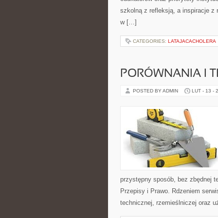
szkolną z refleksją, a inspiracje 
w […]
CATEGORIES:
LATAJACACHOLERA
PORÓWNANIA I 
POSTED BY ADMIN
LUT - 13 - 
przystępny sposób, bez zbędnej te
Przepisy i Prawo. Rdzeniem serwis
technicznej, rzemieślniczej oraz 