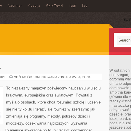
Nadmiar
Przepija
Tagi
Tagi
aw
Spis Treści
SUB
A
W ostatnich 
dostrzegać,
RODZIC
2026
MOŻLIWOŚĆ KOMENTOWANIA
ZOSTAŁA WYŁĄCZONA
ogromną wart
I
umiano odpo
SZKOŁA
dominowało 
To niezależny magazyn poświęcony nauczaniu w ujęciu
ambitna kari
krajowym, europejskim oraz światowym. Powstał z
głównie dla 
rzeczywistoś
myślą o osobach, które chcą rozumieć szkołę i uczenie
miasteczka p
się nie tylko „tu i teraz”, ale również w szerszym: jak
odzyskiwać z
częściej bra
zmieniają się programy, metody, potrzeby dzieci i
ludzi, bardzi
poczucie za
młodzieży, oczekiwania najbliższych, wyzwania
jeszcze spot
cji. To miejsce stworzone po to, by łączyć codzienność