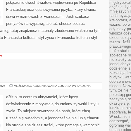
połączenie dwóch światów: wędrowania po Republice
międzypokol
częściej żyj
Francuskiej oraz opanowywania języka, który otwiera
mniejszych 
nadal bywają
drzwi w rozmowach z Francuzami. Jeśli szukasz
krajobrazu, 
pomysłów na wyprawę, ale też chcesz poczuć
ważne, bo ws
gdy łączy pa
niej, tutaj znajdziesz materiały zbudowane właśnie na tym
wnoszą dośw
 Francuska kultura i styl życia i Francuska kultura i styl
dzieci uczą 
razem. Jeśli
prawdziwego 
może stać s
społeczne r
W
nie zależy o
jednej decyz
codziennej s
zakładają fi
budynki, wsp
dobrze o sw
slogan. Najw
TRENING
2026
MOŻLIWOŚĆ KOMENTOWANIA
ZOSTAŁA WYŁĄCZONA
SIŁOWY
tym, że nie
przestają g
o2fit.pl to centrum aktywności, które łączy
zaczynają o
okazuje się,
doświadczenie z motywacją do zmiany sylwetki i stylu
ludzka skala
życia. To miejsce stworzone dla osób, które chcą
zacofania, l
W ostatnich 
ruszać się świadomie, a jednocześnie nie lubią chaosu.
dostrzegać,
Na stronie znajdziesz treści, które pomagają wzmocnić
ogromną wart
umiano odpo