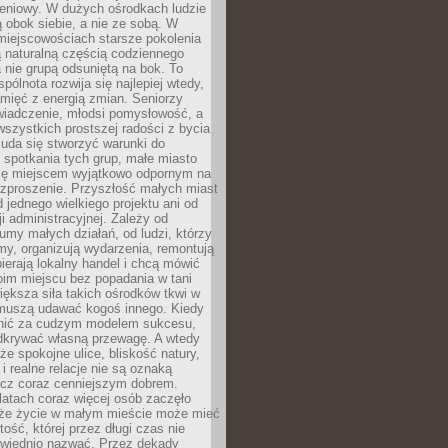
eniowy. W dużych ośrodkach ludzie
ą obok siebie, a nie ze sobą. W
miejscowościach starsze pokolenia
 naturalną częścią codziennego
a nie grupą odsuniętą na bok. To
pólnota rozwija się najlepiej wtedy,
mięć z energią zmian. Seniorzy
iadczenie, młodsi pomysłowość, a
wszystkich prostszej radości z bycia
 uda się stworzyć warunki do
spotkania tych grup, małe miasto
ię miejscem wyjątkowo odpornym na
ozproszenie. Przyszłość małych miast
d jednego wielkiego projektu ani od
ji administracyjnej. Zależy od
umy małych działań, od ludzi, którzy
rmy, organizują wydarzenia, remontują
ierają lokalny handel i chcą mówić
oim miejscu bez popadania w tani
iększa siła takich ośrodków tkwi w
 muszą udawać kogoś innego. Kiedy
onić za cudzym modelem sukcesu,
dkrywać własną przewagę. A wtedy
 że spokojne ulice, bliskość natury,
 i realne relacje nie są oznaką
ecz coraz cenniejszym dobrem.
latach coraz więcej osób zaczęło
 że życie w małym mieście może mieć
ość, której przez długi czas nie
wiednio nazwać. Przez dekady