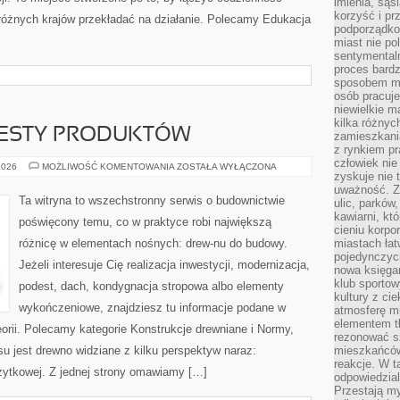
imienia, są
korzyść i prz
z różnych krajów przekładać na działanie. Polecamy Edukacja
podporządko
miast nie po
sentymental
proces bard
sposobem my
osób pracuje
niewielkie ma
kilka różnyc
TESTY PRODUKTÓW
zamieszkania
z rynkiem p
człowiek nie
PORÓWNANIA
2026
MOŻLIWOŚĆ KOMENTOWANIA
ZOSTAŁA WYŁĄCZONA
zyskuje nie 
I
TESTY
uważność. Z
PRODUKTÓW
Ta witryna to wszechstronny serwis o budownictwie
ulic, parków
kawiarni, kt
poświęcony temu, co w praktyce robi największą
cieniu korpo
różnicę w elementach nośnych: drew-nu do budowy.
miastach łat
pojedynczych
Jeżeli interesuje Cię realizacja inwestycji, modernizacja,
nowa księgar
klub sportow
podest, dach, kondygnacja stropowa albo elementy
kultury z ci
wykończeniowe, znajdziesz tu informacje podane w
atmosferę m
elementem t
orii. Polecamy kategorie Konstrukcje drewniane i Normy,
rezonować sz
u jest drewno widziane z kilku perspektyw naraz:
mieszkańców
reakcje. W t
użytkowej. Z jednej strony omawiamy […]
odpowiedzial
Przestają m