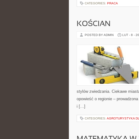
CATEGORIES:
PRACA
KOŚCIAN
POSTED BY ADMIN
LUT - 8 - 2
stylów zwiedzania. Ciekawe miasta t
opowieść o regionie – prowadzona 
i […]
CATEGORIES:
AGROTURYSTYKA DLA