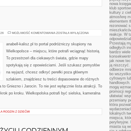
nowa księgar
klub sportow
kultury z ci
atmosferę m
elementem t
rezonować sz
mieszkańców
KOŚCIAN
026
MOŻLIWOŚĆ KOMENTOWANIA
ZOSTAŁA WYŁĄCZONA
reakcje. W t
odpowiedzial
Przestają m
anabell-kalisz.pl to portal podróżniczy skupiony na
odległych in
Wielkopolsce – miejscu, które potrafi wciągnąć historią.
bardzo wiele
konsekwentni
To przestrzeń dla ciekawych świata, gdzie mapy
jak nowe tec
spotykają się z opowieściami. Jeśli szukasz pomysłów
ją niszczyć.
odbierze mn
na wyjazd, chcesz odkryć perełki poza głównym
bo wszystko
cyfrowym lu
szlakiem, znajdziesz tu treści dopasowane do różnych
handlowych. 
o Gniezno i Jarocin. To nie jest wyłącznie lista atrakcji. To
mogą wzmacn
promocji reg
krok po kroku. Wielkopolska potrafi być sielska, kameralna
ułatwiać wsp
przemiany po
która pozwa
wydarzeniac
 RODZIN Z DZIEĆMI
lokalnych t
miejsca, któ
peryferyjne.
miasta są w
się z odpływ