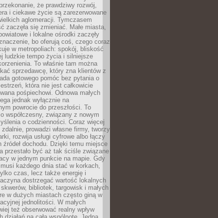
przekonanie, że prawdziwy rozwój,
era i ciekawe życie są zarezerwowane
wielkich aglomeracji. Tymczasem
ć zaczęła się zmieniać. Małe miasta,
owiatowe i lokalne ośrodki zaczęły
naczenie, bo oferują coś, czego coraz
kuje w metropoliach: spokój, bliskość
ej ludzkie tempo życia i silniejsze
korzenienia. To właśnie tam można
kać sprzedawcę, który zna klientów z
siada gotowego pomóc bez pytania o
estrzeń, która nie jest całkowicie
wana pośpiechowi. Odnowa małych
lega jednak wyłącznie na
nym powrocie do przeszłości. To
zo współczesny, związany z nowym
ślenia o codzienności. Coraz więcej
 zdalnie, prowadzi własne firmy, tworzy
rki, rozwija usługi cyfrowe albo łączy
h źródeł dochodu. Dzięki temu miejsce
 przestało być aż tak ściśle związane
racy w jednym punkcie na mapie. Gdy
 musi każdego dnia stać w korkach,
tylko czas, lecz także energię i
aczyna dostrzegać wartość lokalnych
, skwerów, bibliotek, targowisk i małych
óre w dużych miastach często giną w
racyjnej jednolitości. W małych
wiej też obserwować realny wpływ
 działań na całą wspólnotę. Jedna