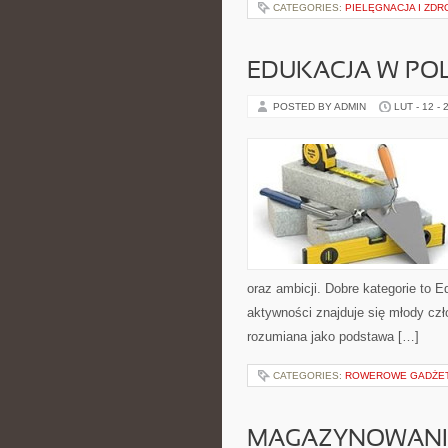
CATEGORIES:
PIELĘGNACJA I ZDR
EDUKACJA W PO
POSTED BY ADMIN
LUT - 12 - 
oraz ambicji. Dobre kategorie to 
aktywności znajduje się młody czł
rozumiana jako podstawa […]
CATEGORIES:
ROWEROWE GADŻETY
MAGAZYNOWANIE