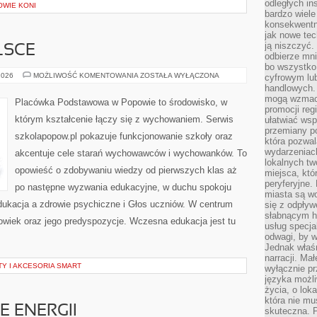
odległych in
OWIE KONI
bardzo wiele
konsekwentni
jak nowe tec
ją niszczyć.
LSCE
odbierze mn
bo wszystko
EDUKACJA
2026
MOŻLIWOŚĆ KOMENTOWANIA
ZOSTAŁA WYŁĄCZONA
cyfrowym lu
W
handlowych. 
POLSCE
mogą wzmacn
Placówka Podstawowa w Popowie to środowisko, w
promocji reg
którym kształcenie łączy się z wychowaniem. Serwis
ułatwiać wsp
przemiany po
szkolapopow.pl pokazuje funkcjonowanie szkoły oraz
która pozwa
wydarzeniac
akcentuje cele starań wychowawców i wychowanków. To
lokalnych t
opowieść o zdobywaniu wiedzy od pierwszych klas aż
miejsca, któ
peryferyjne.
po następne wyzwania edukacyjne, w duchu spokoju
miasta są w
Edukacja a zdrowie psychiczne i Głos uczniów. W centrum
się z odpływ
słabnącym h
owiek oraz jego predyspozycje. Wczesna edukacja jest tu
usług specja
odwagi, by w
Jednak właśn
narracji. Ma
 I AKCESORIA SMART
wyłącznie p
języka możli
życia, o lok
która nie mu
 ENERGII
skuteczna. P