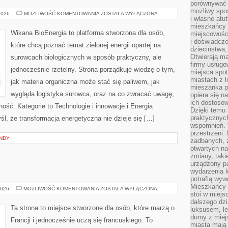
porównywać 
możliwy spos
MAGAZYNOWANIE
2026
MOŻLIWOŚĆ KOMENTOWANIA
ZOSTAŁA WYŁĄCZONA
i własne atu
ENERGII
mieszkańcy 
Wikana BioEnergia to platforma stworzona dla osób,
miejscowośc
i doświadcze
które chcą poznać temat zielonej energii opartej na
dzieciństwa,
Otwierają ma
surowcach biologicznych w sposób praktyczny, ale
firmy usługo
jednocześnie rzetelny. Strona porządkuje wiedzę o tym,
miejsca spo
miastach z 
jak materia organiczna może stać się paliwem, jak
mieszanka po
wygląda logistyka surowca, oraz na co zwracać uwagę,
opiera się n
ich dostosow
ość. Kategorie to Technologie i innowacje i Energia
Dzięki temu 
praktycznyc
yśl, że transformacja energetyczna nie dzieje się […]
wspomnień. 
przestrzeni
NDY
zadbanych, z
otwartych n
zmiany, taki
urządzony pa
wydarzenia k
potrafią wyw
Mieszkańcy z
STYL
2026
MOŻLIWOŚĆ KOMENTOWANIA
ZOSTAŁA WYŁĄCZONA
stoi w miejs
FRANCUSKI
dalszego dzi
Ta strona to miejsce stworzone dla osób, które marzą o
luksusem, le
dumy z miej
Francji i jednocześnie uczą się francuskiego. To
miasta mają 