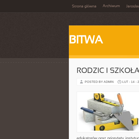
Archiwum
Strona główna
Jarosł
BITWA
RODZIC I SZKOŁ
POSTED BY ADMIN
LUT - 14 - 
edukatorów oraz priorytety instytu