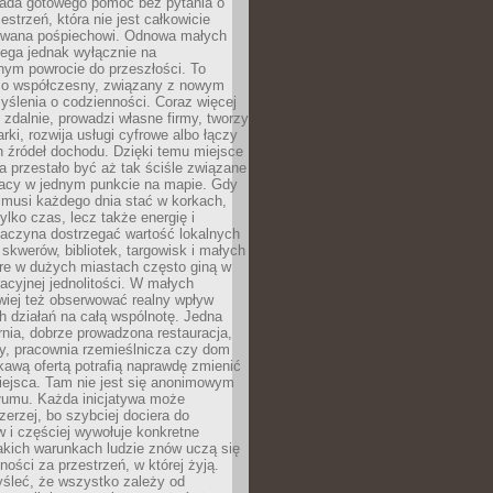
siada gotowego pomóc bez pytania o
estrzeń, która nie jest całkowicie
wana pośpiechowi. Odnowa małych
lega jednak wyłącznie na
nym powrocie do przeszłości. To
zo współczesny, związany z nowym
ślenia o codzienności. Coraz więcej
 zdalnie, prowadzi własne firmy, tworzy
rki, rozwija usługi cyfrowe albo łączy
h źródeł dochodu. Dzięki temu miejsce
 przestało być aż tak ściśle związane
racy w jednym punkcie na mapie. Gdy
 musi każdego dnia stać w korkach,
tylko czas, lecz także energię i
aczyna dostrzegać wartość lokalnych
, skwerów, bibliotek, targowisk i małych
óre w dużych miastach często giną w
racyjnej jednolitości. W małych
wiej też obserwować realny wpływ
 działań na całą wspólnotę. Jedna
nia, dobrze prowadzona restauracja,
y, pracownia rzemieślnicza czy dom
ekawą ofertą potrafią naprawdę zmienić
iejsca. Tam nie jest się anonimowym
łumu. Każda inicjatywa może
erzej, bo szybciej dociera do
 i częściej wywołuje konkretne
akich warunkach ludzie znów uczą się
ności za przestrzeń, w której żyją.
yśleć, że wszystko zależy od