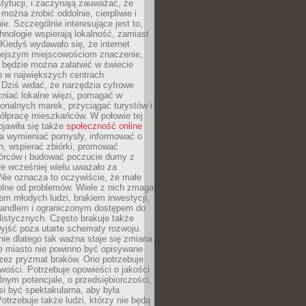
stytucji, i zaczynają zauważać, że
 można zrobić oddolnie, cierpliwie i
e. Szczególnie interesujące jest to,
hnologie wspierają lokalność, zamiast
 Kiedyś wydawało się, że internet
iejszym miejscowościom znaczenie,
 będzie można załatwić w świecie
b w największych centrach
Dziś widać, że narzędzia cyfrowe
iać lokalne więzi, pomagać w
ionalnych marek, przyciągać turystów i
ółpracę mieszkańców. W połowie tej
jawiła się także
społeczność online
la wymieniać pomysły, informować o
h, wspierać zbiórki, promować
wórców i budować poczucie dumy z
re wcześniej wielu uważało za
 Nie oznacza to oczywiście, że małe
olne od problemów. Wiele z nich zmaga
em młodych ludzi, brakiem inwestycji,
andlem i ograniczonym dostępem do
listycznych. Często brakuje także
yjść poza utarte schematy rozwoju.
ie dlatego tak ważna staje się zmiana
łe miasto nie powinno być opisywane
rzez pryzmat braków. Ono potrzebuje
wości. Potrzebuje opowieści o jakości
alnym potencjale, o przedsiębiorczości,
si być spektakularna, aby była
otrzebuje także ludzi, którzy nie będą