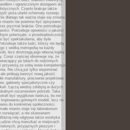
andlem i ograniczonym dostępem do
listycznych. Często brakuje także
yjść poza utarte schematy rozwoju.
ie dlatego tak ważna staje się zmiana
łe miasto nie powinno być opisywane
rzez pryzmat braków. Ono potrzebuje
wości. Potrzebuje opowieści o jakości
alnym potencjale, o przedsiębiorczości,
si być spektakularna, aby była
otrzebuje także ludzi, którzy nie będą
go z wielką metropolią na każdy
ób, lecz dostrzegą jego własną logikę
ty. Coraz częściej obserwuje się, że
wracający po latach do rodzinnych
i przywożą ze sobą nowe kompetencje
nia. Nie chcą już tylko wspominać
 ale próbują tworzyć nową jakość.
łe manufaktury, pracownie projektowe,
we, gabinety specjalistyczne czy
tkań. Łączą wiedzę zdobytą w dużych
lokalnym rozumieniem potrzeb. Taka
trafi być wyjątkowo twórcza, bo nie
a kopiowaniu gotowych modeli, lecz na
aniu do konkretnej społeczności.
małe miasto staje się laboratorium
h rozwiązań, a nie skansenem
Ważną rolę odgrywa także estetyka
. Ludzie chcą mieszkać w miejscach
ielonych, przyjaznych pieszym i