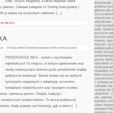
ciało, zrzucić kilogramy, a także wspierać dobre
dominowało 
ambitna kari
z planem. Ciekawe kategorie to Trening funkcjonalny i
głównie dla 
2fit.pl opiera się na prostym założeniu: […]
rzeczywistoś
miasteczka p
odzyskiwać z
ŁUP WŁOCH
częściej bra
ludzi, bardzi
poczucie za
jeszcze spot
KA
imienia, są
korzyść i prz
EDUKACJA
podporządko
026
MOŻLIWOŚĆ KOMENTOWANIA
ZOSTAŁA WYŁĄCZONA
I
miast nie po
NAUKA
sentymental
PRZEDSZKOLE NA 5 – serwis o wychowaniu
proces bard
sposobem my
najmłodszych To miejsce, w którym opiekunowie oraz
osób pracuje
osoby towarzyszące dziecko przez przedszkole znajdą
niewielkie ma
kilka różnyc
praktyczne inspiracje. Strona skupia się na realnych
zamieszkania
sytuacjach związanych z adaptacją, uczuciami,
z rynkiem p
człowiek nie
kontaktami rówieśniczymi oraz rozwojem w wieku
zyskuje nie 
uważność. Z
wo i pierwsza pomoc i Święta, tradycje i
ulic, parków
t teoretycznym podręcznikiem. To raczej praktyczny
kawiarni, kt
cieniu korpo
ziecko, kiedy pojawia się frustracja, gdy w domu […]
miastach łat
pojedynczych