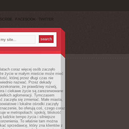
SCRIBE
FACEBOOK
TWITTER
latach coraz więcej osób zaczęło
 że życie w małym mieście może mieć
ość, której przez długi czas nie
wiednio nazwać. Przez dekady
przekonanie, że prawdziwy rozwój,
era i ciekawe życie są zarezerwowane
wielkich aglomeracji. Tymczasem
ć zaczęła się zmieniać. Małe miasta,
owiatowe i lokalne ośrodki zaczęły
naczenie, bo oferują coś, czego coraz
kuje w metropoliach: spokój, bliskość
ej ludzkie tempo życia i silniejsze
korzenienia. To właśnie tam można
kać sprzedawcę, który zna klientów z