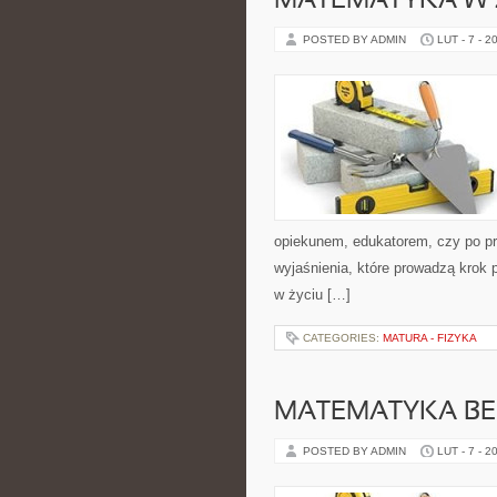
MATEMATYKA W 
POSTED BY ADMIN
LUT - 7 - 2
opiekunem, edukatorem, czy po pr
wyjaśnienia, które prowadzą krok 
w życiu […]
CATEGORIES:
MATURA - FIZYKA
MATEMATYKA BE
POSTED BY ADMIN
LUT - 7 - 2