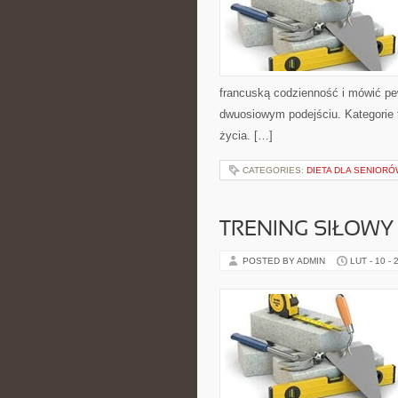
francuską codzienność i mówić pew
dwuosiowym podejściu. Kategorie to
życia. […]
CATEGORIES:
DIETA DLA SENIORÓ
TRENING SIŁOWY
POSTED BY ADMIN
LUT - 10 - 