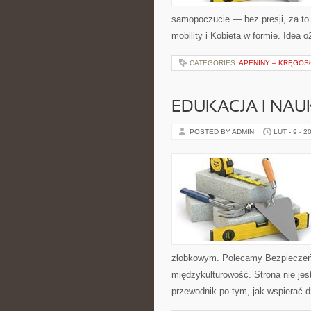
samopoczucie — bez presji, za to 
mobility i Kobieta w formie. Idea o
CATEGORIES:
APENINY – KRĘGOS
EDUKACJA I NAU
POSTED BY ADMIN
LUT - 9 - 2
żłobkowym. Polecamy Bezpieczeńst
międzykulturowość. Strona nie jes
przewodnik po tym, jak wspierać d