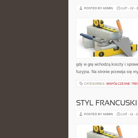
POSTED BY ADMIN
LUT - 12 - 
gdy w grę wchodzą koszty i sprawn
fuzyjna. Na stronie przewija się m
CATEGORIES:
WSPÓŁCZESNE TRE
STYL FRANCUSKI
POSTED BY ADMIN
LUT - 11 - 