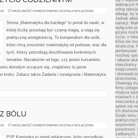
ŻYCIU CODZIENNYM
słabnącym h
usług specja
MATEMATYKA
026
MOŻLIWOŚĆ KOMENTOWANIA
ZOSTAŁA WYŁĄCZONA
odwagi, by w
W
ŻYCIU
Jednak właśn
CODZIENNYM
Strona „Matematyka dla każdego” to portal do nauki, w
narracji. Ma
wyłącznie p
której liczby przestają być czarną magią, a stają się
języka możli
życia, o lok
praktyczną umiejętnością. To kompendium dla osób,
która nie mu
które chcą zrozumieć matematykę od podstaw, oraz dla
skuteczna. P
porównywać 
tych, którzy potrzebują doszlifowania konkretnych
możliwy spos
tematów. Niezależnie od tego, czy jesteś kursantem,
i własne atu
mieszkańcy 
ostu dorosłym uczącym się, znajdziesz tu jasne
miejscowośc
i doświadcze
po kroku. Zobacz także Zadania i rozwiązania i Matematyka
dzieciństwa,
Otwierają ma
firmy usługo
miejsca spo
miastach z 
mieszanka po
opiera się n
ich dostosow
Z BÓLU
Dzięki temu 
praktycznyc
wspomnień. 
MATEMATYKA
026
MOŻLIWOŚĆ KOMENTOWANIA
ZOSTAŁA WYŁĄCZONA
BEZ
przestrzeni
BÓLU
zadbanych, z
PSP Kamionka to portal edukacyjny, który porządkuje