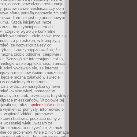
nia, dobrze prowadzona restauracja,
y, pracownia rzemieślnicza czy dom
ekawą ofertą potrafią naprawdę zmienić
iejsca. Tam nie jest się anonimowym
łumu. Każda inicjatywa może
erzej, bo szybciej dociera do
 i częściej wywołuje konkretne
akich warunkach ludzie znów uczą się
ności za przestrzeń, w której żyją.
yśleć, że wszystko zależy od
stytucji, i zaczynają zauważać, że
 można zrobić oddolnie, cierpliwie i
e. Szczególnie interesujące jest to,
hnologie wspierają lokalność, zamiast
 Kiedyś wydawało się, że internet
iejszym miejscowościom znaczenie,
 będzie można załatwić w świecie
b w największych centrach
Dziś widać, że narzędzia cyfrowe
iać lokalne więzi, pomagać w
ionalnych marek, przyciągać turystów i
ółpracę mieszkańców. W połowie tej
jawiła się także
społeczność online
la wymieniać pomysły, informować o
h, wspierać zbiórki, promować
wórców i budować poczucie dumy z
re wcześniej wielu uważało za
 Nie oznacza to oczywiście, że małe
olne od problemów. Wiele z nich zmaga
em młodych ludzi, brakiem inwestycji,