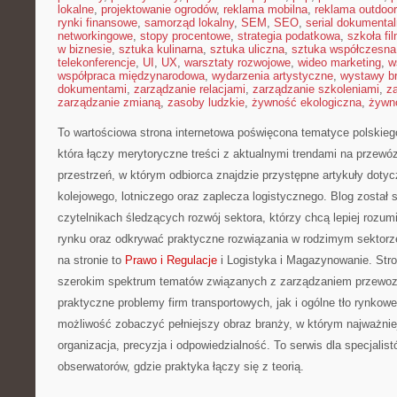
lokalne
,
projektowanie ogrodów
,
reklama mobilna
,
reklama outdoor
rynki finansowe
,
samorząd lokalny
,
SEM
,
SEO
,
serial dokumental
networkingowe
,
stopy procentowe
,
strategia podatkowa
,
szkoła fi
w biznesie
,
sztuka kulinarna
,
sztuka uliczna
,
sztuka współczesna
telekonferencje
,
UI
,
UX
,
warsztaty rozwojowe
,
wideo marketing
,
w
współpraca międzynarodowa
,
wydarzenia artystyczne
,
wystawy b
dokumentami
,
zarządzanie relacjami
,
zarządzanie szkoleniami
,
z
zarządzanie zmianą
,
zasoby ludzkie
,
żywność ekologiczna
,
żywno
To wartościowa strona internetowa poświęcona tematyce polskiego 
która łączy merytoryczne treści z aktualnymi trendami na przewóz
przestrzeń, w którym odbiorca znajdzie przystępne artykuły doty
kolejowego, lotniczego oraz zaplecza logistycznego. Blog został
czytelnikach śledzących rozwój sektora, którzy chcą lepiej rozu
rynku oraz odkrywać praktyczne rozwiązania w rodzimym sektor
na stronie to
Prawo i Regulacje
i Logistyka i Magazynowanie. Stro
szerokim spektrum tematów związanych z zarządzaniem przewoz
praktyczne problemy firm transportowych, jak i ogólne tło rynkow
możliwość zobaczyć pełniejszy obraz branży, w którym najważni
organizacja, precyzja i odpowiedzialność. To serwis dla specjalis
obserwatorów, gdzie praktyka łączy się z teorią.