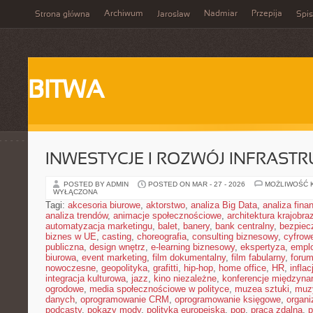
Archiwum
Nadmiar
Przepija
Strona główna
Jarosław
Spis
BITWA
INWESTYCJE I ROZWÓJ INFRAST
POSTED BY ADMIN
POSTED ON MAR - 27 - 2026
MOŻLIWOŚĆ 
WYŁĄCZONA
Tagi:
akcesoria biurowe
,
aktorstwo
,
analiza Big Data
,
analiza fin
analiza trendów
,
animacje społecznościowe
,
architektura krajobra
automatyzacja marketingu
,
balet
,
banery
,
bank centralny
,
bezpiec
biznes w UE
,
casting
,
choreografia
,
consulting biznesowy
,
cyfrow
publiczna
,
design wnętrz
,
e-learning biznesowy
,
ekspertyza
,
emplo
biurowa
,
event marketing
,
film dokumentalny
,
film fabularny
,
foru
nowoczesne
,
geopolityka
,
grafitti
,
hip-hop
,
home office
,
HR
,
inflac
integracja kulturowa
,
jazz
,
kino niezależne
,
konferencje międzyna
ogrodowe
,
media społecznościowe w polityce
,
muzea sztuki
,
muz
danych
,
oprogramowanie CRM
,
oprogramowanie księgowe
,
organ
podcasty
,
pokazy mody
,
polityka europejska
,
pop
,
praca zdalna
,
p