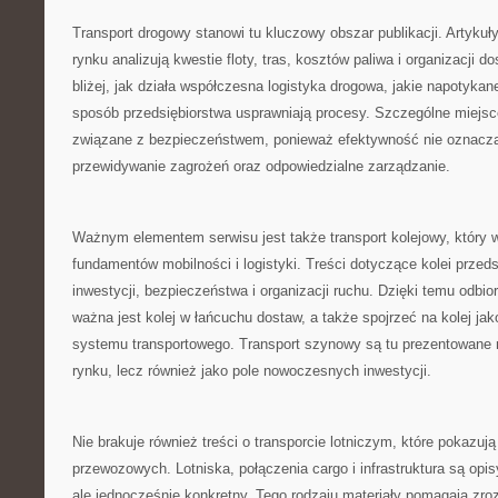
Transport drogowy stanowi tu kluczowy obszar publikacji. Artykuł
rynku analizują kwestie floty, tras, kosztów paliwa i organizacji
bliżej, jak działa współczesna logistyka drogowa, jakie napotykane
sposób przedsiębiorstwa usprawniają procesy. Szczególne miejsc
związane z bezpieczeństwem, ponieważ efektywność nie oznacza
przewidywanie zagrożeń oraz odpowiedzialne zarządzanie.
Ważnym elementem serwisu jest także transport kolejowy, który 
fundamentów mobilności i logistyki. Treści dotyczące kolei przed
inwestycji, bezpieczeństwa i organizacji ruchu. Dzięki temu odbi
ważna jest kolej w łańcuchu dostaw, a także spojrzeć na kolej jak
systemu transportowego. Transport szynowy są tu prezentowane n
rynku, lecz również jako pole nowoczesnych inwestycji.
Nie brakuje również treści o transporcie lotniczym, które pokazuj
przewozowych. Lotniska, połączenia cargo i infrastruktura są op
ale jednocześnie konkretny. Tego rodzaju materiały pomagają zroz