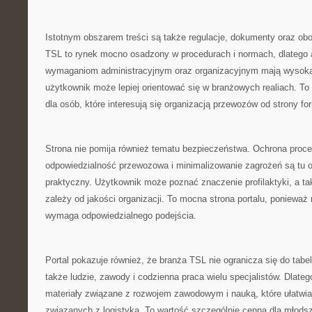
Istotnym obszarem treści są także regulacje, dokumenty oraz ob
TSL to rynek mocno osadzony w procedurach i normach, dlatego 
wymaganiom administracyjnym oraz organizacyjnym mają wysoką
użytkownik może lepiej orientować się w branżowych realiach. To
dla osób, które interesują się organizacją przewozów od strony fo
Strona nie pomija również tematu bezpieczeństwa. Ochrona proc
odpowiedzialność przewozowa i minimalizowanie zagrożeń są tu
praktyczny. Użytkownik może poznać znaczenie profilaktyki, a tak
zależy od jakości organizacji. To mocna strona portalu, poniewa
wymaga odpowiedzialnego podejścia.
Portal pokazuje również, że branża TSL nie ogranicza się do tabe
także ludzie, zawody i codzienna praca wielu specjalistów. Dlate
materiały związane z rozwojem zawodowym i nauką, które ułatwia
związanych z logistyką. To wartość szczególnie cenna dla młods