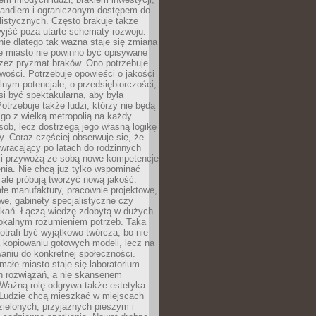
andlem i ograniczonym dostępem do
listycznych. Często brakuje także
yjść poza utarte schematy rozwoju.
ie dlatego tak ważna staje się zmiana
łe miasto nie powinno być opisywane
rzez pryzmat braków. Ono potrzebuje
wości. Potrzebuje opowieści o jakości
alnym potencjale, o przedsiębiorczości,
si być spektakularna, aby była
otrzebuje także ludzi, którzy nie będą
go z wielką metropolią na każdy
ób, lecz dostrzegą jego własną logikę
ty. Coraz częściej obserwuje się, że
wracający po latach do rodzinnych
i przywożą ze sobą nowe kompetencje
nia. Nie chcą już tylko wspominać
 ale próbują tworzyć nową jakość.
łe manufaktury, pracownie projektowe,
we, gabinety specjalistyczne czy
tkań. Łączą wiedzę zdobytą w dużych
lokalnym rozumieniem potrzeb. Taka
trafi być wyjątkowo twórcza, bo nie
a kopiowaniu gotowych modeli, lecz na
aniu do konkretnej społeczności.
małe miasto staje się laboratorium
h rozwiązań, a nie skansenem
Ważną rolę odgrywa także estetyka
. Ludzie chcą mieszkać w miejscach
ielonych, przyjaznych pieszym i