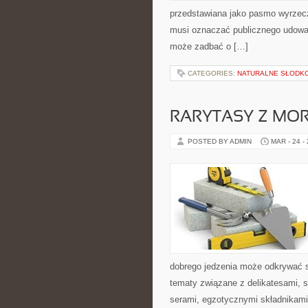
przedstawiana jako pasmo wyrzecze
musi oznaczać publicznego udowadn
może zadbać o […]
CATEGORIES:
NATURALNE SŁODK
RARYTASY Z MOR
POSTED BY ADMIN
MAR - 24 -
dobrego jedzenia może odkrywać s
tematy związane z delikatesami, 
serami, egzotycznymi składnikami