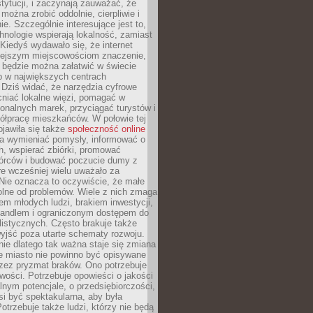
stytucji, i zaczynają zauważać, że
 można zrobić oddolnie, cierpliwie i
e. Szczególnie interesujące jest to,
hnologie wspierają lokalność, zamiast
 Kiedyś wydawało się, że internet
iejszym miejscowościom znaczenie,
 będzie można załatwić w świecie
b w największych centrach
Dziś widać, że narzędzia cyfrowe
iać lokalne więzi, pomagać w
ionalnych marek, przyciągać turystów i
ółpracę mieszkańców. W połowie tej
jawiła się także
społeczność online
la wymieniać pomysły, informować o
h, wspierać zbiórki, promować
wórców i budować poczucie dumy z
re wcześniej wielu uważało za
 Nie oznacza to oczywiście, że małe
olne od problemów. Wiele z nich zmaga
em młodych ludzi, brakiem inwestycji,
andlem i ograniczonym dostępem do
listycznych. Często brakuje także
yjść poza utarte schematy rozwoju.
ie dlatego tak ważna staje się zmiana
łe miasto nie powinno być opisywane
rzez pryzmat braków. Ono potrzebuje
wości. Potrzebuje opowieści o jakości
alnym potencjale, o przedsiębiorczości,
si być spektakularna, aby była
otrzebuje także ludzi, którzy nie będą