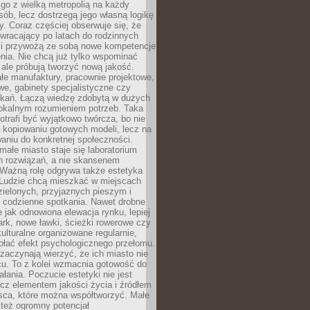
go z wielką metropolią na każdy
ób, lecz dostrzegą jego własną logikę
ty. Coraz częściej obserwuje się, że
wracający po latach do rodzinnych
i przywożą ze sobą nowe kompetencje
nia. Nie chcą już tylko wspominać
 ale próbują tworzyć nową jakość.
łe manufaktury, pracownie projektowe,
we, gabinety specjalistyczne czy
tkań. Łączą wiedzę zdobytą w dużych
lokalnym rozumieniem potrzeb. Taka
trafi być wyjątkowo twórcza, bo nie
a kopiowaniu gotowych modeli, lecz na
aniu do konkretnej społeczności.
małe miasto staje się laboratorium
h rozwiązań, a nie skansenem
Ważną rolę odgrywa także estetyka
. Ludzie chcą mieszkać w miejscach
ielonych, przyjaznych pieszym i
a codzienne spotkania. Nawet drobne
e jak odnowiona elewacja rynku, lepiej
rk, nowe ławki, ścieżki rowerowe czy
ulturalne organizowane regularnie,
ołać efekt psychologicznego przełomu.
aczynają wierzyć, że ich miasto nie
cu. To z kolei wzmacnia gotowość do
ałania. Poczucie estetyki nie jest
cz elementem jakości życia i źródłem
sca, które można współtworzyć. Małe
też ogromny potencjał