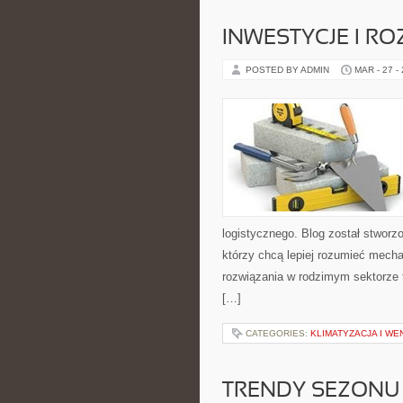
INWESTYCJE I R
POSTED BY ADMIN
MAR - 27 -
logistycznego. Blog został stworz
którzy chcą lepiej rozumieć mech
rozwiązania w rodzimym sektorze 
[…]
CATEGORIES:
KLIMATYZACJA I W
TRENDY SEZONU