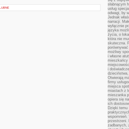
słabnącym h
ŚLUBNE
usług specja
odwagi, by w
Jednak właśn
narracji. Ma
wyłącznie p
języka możli
życia, o lok
która nie mu
skuteczna. P
porównywać 
możliwy spos
i własne atu
mieszkańcy 
miejscowośc
i doświadcze
dzieciństwa,
Otwierają ma
firmy usługo
miejsca spo
miastach z 
mieszanka po
opiera się n
ich dostosow
Dzięki temu 
praktycznyc
wspomnień. 
przestrzeni
zadbanych, z