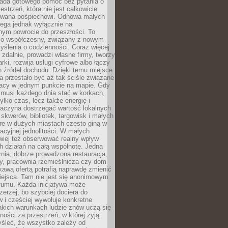
siada gotowego pomóc bez pytania o
estrzeń, która nie jest całkowicie
wana pośpiechowi. Odnowa małych
lega jednak wyłącznie na
nym powrocie do przeszłości. To
zo współczesny, związany z nowym
ślenia o codzienności. Coraz więcej
 zdalnie, prowadzi własne firmy, tworzy
rki, rozwija usługi cyfrowe albo łączy
h źródeł dochodu. Dzięki temu miejsce
 przestało być aż tak ściśle związane
racy w jednym punkcie na mapie. Gdy
 musi każdego dnia stać w korkach,
tylko czas, lecz także energię i
aczyna dostrzegać wartość lokalnych
, skwerów, bibliotek, targowisk i małych
óre w dużych miastach często giną w
racyjnej jednolitości. W małych
wiej też obserwować realny wpływ
 działań na całą wspólnotę. Jedna
nia, dobrze prowadzona restauracja,
y, pracownia rzemieślnicza czy dom
ekawą ofertą potrafią naprawdę zmienić
iejsca. Tam nie jest się anonimowym
łumu. Każda inicjatywa może
erzej, bo szybciej dociera do
 i częściej wywołuje konkretne
akich warunkach ludzie znów uczą się
ności za przestrzeń, w której żyją.
yśleć, że wszystko zależy od