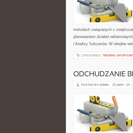
metodach związanych z zwiększan
planowaniem działań reklamowych.
i Analizy Sukcesów. W obrębie wi
CATEGORIES:
TRENING SPORTOW
ODCHUDZANIE BE
POSTED BY ADMIN
MAR - 25 -