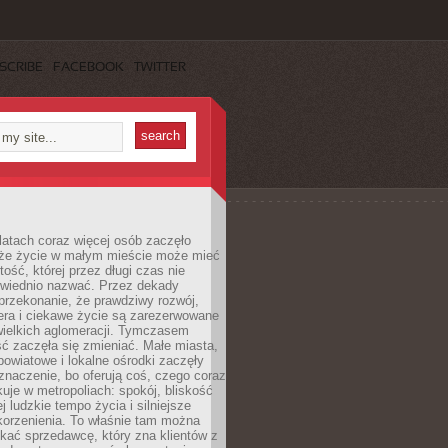
SCRIBE
FACEBOOK
TWITTER
latach coraz więcej osób zaczęło
 że życie w małym mieście może mieć
ość, której przez długi czas nie
wiednio nazwać. Przez dekady
przekonanie, że prawdziwy rozwój,
era i ciekawe życie są zarezerwowane
wielkich aglomeracji. Tymczasem
ć zaczęła się zmieniać. Małe miasta,
owiatowe i lokalne ośrodki zaczęły
naczenie, bo oferują coś, czego coraz
kuje w metropoliach: spokój, bliskość
ej ludzkie tempo życia i silniejsze
korzenienia. To właśnie tam można
kać sprzedawcę, który zna klientów z