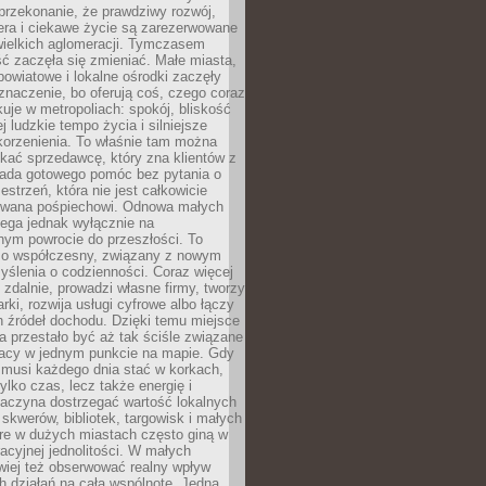
przekonanie, że prawdziwy rozwój,
era i ciekawe życie są zarezerwowane
wielkich aglomeracji. Tymczasem
ć zaczęła się zmieniać. Małe miasta,
owiatowe i lokalne ośrodki zaczęły
naczenie, bo oferują coś, czego coraz
kuje w metropoliach: spokój, bliskość
ej ludzkie tempo życia i silniejsze
korzenienia. To właśnie tam można
kać sprzedawcę, który zna klientów z
siada gotowego pomóc bez pytania o
estrzeń, która nie jest całkowicie
wana pośpiechowi. Odnowa małych
lega jednak wyłącznie na
nym powrocie do przeszłości. To
zo współczesny, związany z nowym
ślenia o codzienności. Coraz więcej
 zdalnie, prowadzi własne firmy, tworzy
rki, rozwija usługi cyfrowe albo łączy
h źródeł dochodu. Dzięki temu miejsce
 przestało być aż tak ściśle związane
racy w jednym punkcie na mapie. Gdy
 musi każdego dnia stać w korkach,
tylko czas, lecz także energię i
aczyna dostrzegać wartość lokalnych
, skwerów, bibliotek, targowisk i małych
óre w dużych miastach często giną w
racyjnej jednolitości. W małych
wiej też obserwować realny wpływ
 działań na całą wspólnotę. Jedna