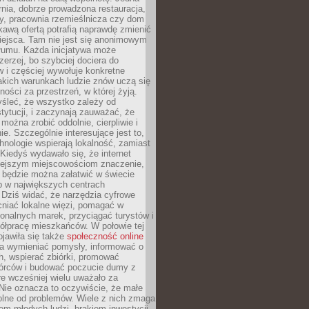
nia, dobrze prowadzona restauracja,
y, pracownia rzemieślnicza czy dom
ekawą ofertą potrafią naprawdę zmienić
iejsca. Tam nie jest się anonimowym
łumu. Każda inicjatywa może
erzej, bo szybciej dociera do
 i częściej wywołuje konkretne
akich warunkach ludzie znów uczą się
ności za przestrzeń, w której żyją.
yśleć, że wszystko zależy od
stytucji, i zaczynają zauważać, że
 można zrobić oddolnie, cierpliwie i
e. Szczególnie interesujące jest to,
hnologie wspierają lokalność, zamiast
 Kiedyś wydawało się, że internet
iejszym miejscowościom znaczenie,
 będzie można załatwić w świecie
b w największych centrach
Dziś widać, że narzędzia cyfrowe
iać lokalne więzi, pomagać w
ionalnych marek, przyciągać turystów i
ółpracę mieszkańców. W połowie tej
jawiła się także
społeczność online
la wymieniać pomysły, informować o
h, wspierać zbiórki, promować
wórców i budować poczucie dumy z
re wcześniej wielu uważało za
 Nie oznacza to oczywiście, że małe
olne od problemów. Wiele z nich zmaga
em młodych ludzi, brakiem inwestycji,