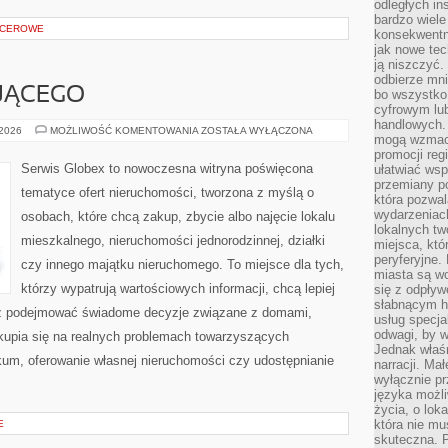
odległych in
bardzo wiele
PACEROWE
konsekwentni
jak nowe tec
ją niszczyć.
odbierze mn
JĄCEGO
bo wszystko
cyfrowym lu
handlowych. 
PORADNIK
 2026
MOŻLIWOŚĆ KOMENTOWANIA
ZOSTAŁA WYŁĄCZONA
mogą wzmacn
KUPUJĄCEGO
promocji reg
Serwis Globex to nowoczesna witryna poświęcona
ułatwiać wsp
przemiany po
tematyce ofert nieruchomości, tworzona z myślą o
która pozwa
wydarzeniac
osobach, które chcą zakup, zbycie albo najęcie lokalu
lokalnych t
mieszkalnego, nieruchomości jednorodzinnej, działki
miejsca, któ
peryferyjne.
czy innego majątku nieruchomego. To miejsce dla tych,
miasta są w
którzy wypatrują wartościowych informacji, chcą lepiej
się z odpływ
słabnącym h
z podejmować świadome decyzje związane z domami,
usług specja
odwagi, by w
skupia się na realnych problemach towarzyszących
Jednak właśn
kum, oferowanie własnej nieruchomości czy udostępnianie
narracji. Ma
wyłącznie p
języka możli
życia, o lok
która nie mu
E
skuteczna. P