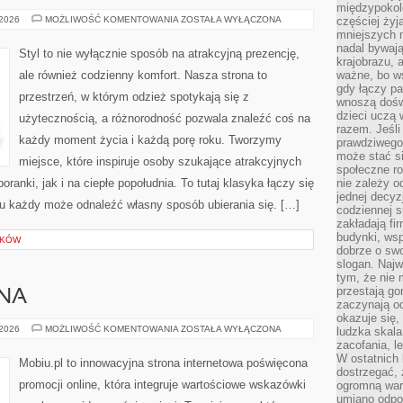
międzypokol
TRENDY
 2026
MOŻLIWOŚĆ KOMENTOWANIA
ZOSTAŁA WYŁĄCZONA
częściej żyj
SEZONU
mniejszych 
nadal bywają
Styl to nie wyłącznie sposób na atrakcyjną prezencję,
krajobrazu, 
ale również codzienny komfort. Nasza strona to
ważne, bo ws
gdy łączy pa
przestrzeń, w którym odzież spotykają się z
wnoszą dośw
dzieci uczą 
użytecznością, a różnorodność pozwala znaleźć coś na
razem. Jeśli
każdy moment życia i każdą porę roku. Tworzymy
prawdziwego 
może stać s
miejsce, które inspiruje osoby szukające atrakcyjnych
społeczne r
ranki, jak i na ciepłe popołudnia. To tutaj klasyka łączy się
nie zależy o
jednej decyz
u każdy może odnaleźć własny sposób ubierania się. […]
codziennej s
zakładają fi
budynki, wsp
ŁKÓW
dobrze o sw
slogan. Najw
tym, że nie
przestają g
NA
zaczynają o
okazuje się,
REKLAMA
 2026
MOŻLIWOŚĆ KOMENTOWANIA
ZOSTAŁA WYŁĄCZONA
ludzka skala
MOBILNA
zacofania, l
W ostatnich 
Mobiu.pl to innowacyjna strona internetowa poświęcona
dostrzegać,
promocji online, która integruje wartościowe wskazówki
ogromną wart
umiano odpo