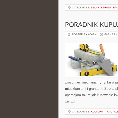
CATEGORIES:
SZLAKI I TRASY S
PORADNIK KUPU
POSTED BY ADMIN
MAR - 28 -
zrozumieć mechanizmy rynku ora
mieszkaniami i gruntami. Strona 
operacjom takim jak kupowanie lo
za […]
CATEGORIES:
KULTURA I TRADYCJ