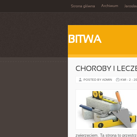
Archiwum
Strona główna
Jarosł
BITWA
CHOROBY I LECZ
POSTED BY ADMIN
KWI - 2 - 2
zwierzęciem. Ta strona to przestr