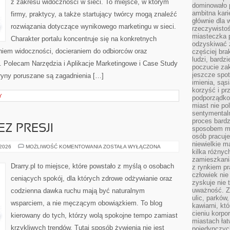
z zakresu widoczności w sieci. To miejsce, w którym
dominowało 
ambitna kari
firmy, praktycy, a także startujący twórcy mogą znaleźć
głównie dla 
rozwiązania dotyczące wynikowego marketingu w sieci.
rzeczywistoś
miasteczka p
Charakter portalu koncentruje się na konkretnych
odzyskiwać z
iem widoczności, docieraniem do odbiorców oraz
częściej bra
ludzi, bardzi
 Polecam Narzędzia i Aplikacje Marketingowe i Case Study
poczucie za
jeszcze spot
tryny poruszane są zagadnienia […]
imienia, są
korzyść i prz
Y
podporządko
miast nie po
sentymental
proces bard
Z PRESJI
sposobem my
osób pracuje
niewielkie ma
ODCHUDZANIE
 2026
MOŻLIWOŚĆ KOMENTOWANIA
ZOSTAŁA WYŁĄCZONA
kilka różnyc
BEZ
PRESJI
zamieszkania
Drarry.pl to miejsce, które powstało z myślą o osobach
z rynkiem p
człowiek nie
ceniących spokój, dla których zdrowe odżywianie oraz
zyskuje nie 
uważność. Z
codzienna dawka ruchu mają być naturalnym
ulic, parków
wsparciem, a nie męczącym obowiązkiem. To blog
kawiarni, kt
cieniu korpo
kierowany do tych, którzy wolą spokojne tempo zamiast
miastach łat
krzykliwych trendów. Tutaj sposób żywienia nie jest
pojedynczych