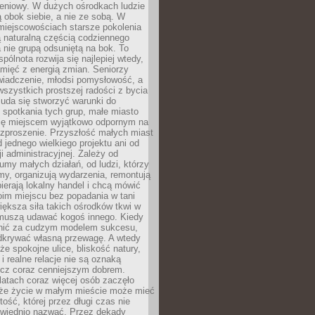
eniowy. W dużych ośrodkach ludzie
ą obok siebie, a nie ze sobą. W
miejscowościach starsze pokolenia
 naturalną częścią codziennego
a nie grupą odsuniętą na bok. To
pólnota rozwija się najlepiej wtedy,
mięć z energią zmian. Seniorzy
iadczenie, młodsi pomysłowość, a
wszystkich prostszej radości z bycia
 uda się stworzyć warunki do
spotkania tych grup, małe miasto
ię miejscem wyjątkowo odpornym na
ozproszenie. Przyszłość małych miast
d jednego wielkiego projektu ani od
ji administracyjnej. Zależy od
umy małych działań, od ludzi, którzy
rmy, organizują wydarzenia, remontują
ierają lokalny handel i chcą mówić
oim miejscu bez popadania w tani
iększa siła takich ośrodków tkwi w
 muszą udawać kogoś innego. Kiedy
onić za cudzym modelem sukcesu,
dkrywać własną przewagę. A wtedy
 że spokojne ulice, bliskość natury,
 i realne relacje nie są oznaką
ecz coraz cenniejszym dobrem.
latach coraz więcej osób zaczęło
 że życie w małym mieście może mieć
ość, której przez długi czas nie
wiednio nazwać. Przez dekady