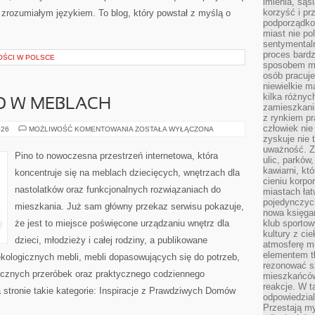
imienia, są
korzyść i prz
rozumiałym językiem. To blog, który powstał z myślą o
podporządko
miast nie po
sentymental
proces bard
OŚCI W POLSCE
sposobem my
osób pracuje
niewielkie ma
kilka różnyc
O W MEBLACH
zamieszkania
z rynkiem p
człowiek nie
BEZPIECZEŃSTWO
026
MOŻLIWOŚĆ KOMENTOWANIA
ZOSTAŁA WYŁĄCZONA
W
zyskuje nie 
MEBLACH
uważność. Z
Pino to nowoczesna przestrzeń internetowa, która
ulic, parków
kawiarni, kt
koncentruje się na meblach dziecięcych, wnętrzach dla
cieniu korpo
nastolatków oraz funkcjonalnych rozwiązaniach do
miastach łat
pojedynczych
mieszkania. Już sam główny przekaz serwisu pokazuje,
nowa księgar
że jest to miejsce poświęcone urządzaniu wnętrz dla
klub sportow
kultury z ci
dzieci, młodzieży i całej rodziny, a publikowane
atmosferę m
elementem t
kologicznych mebli, mebli dopasowujących się do potrzeb,
rezonować sz
ęcznych przeróbek oraz praktycznego codziennego
mieszkańców
reakcje. W t
a stronie takie kategorie: Inspiracje z Prawdziwych Domów
odpowiedzial
Przestają m