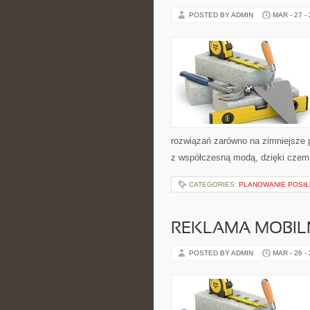
POSTED BY ADMIN
MAR - 27 -
rozwiązań zarówno na zimniejsze po
z współczesną modą, dzięki czem
CATEGORIES:
PLANOWANIE POSI
REKLAMA MOBIL
POSTED BY ADMIN
MAR - 26 -