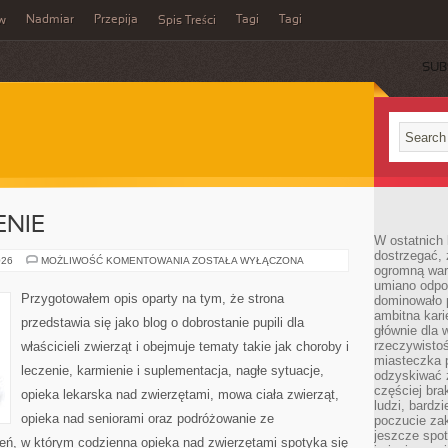
Nadmiar
Przepija
Tagi
Tagi
aw
Spis Treści
SUB
ENIE
W ostatnich 
dostrzegać,
CHOROBY
026
MOŻLIWOŚĆ KOMENTOWANIA
ZOSTAŁA WYŁĄCZONA
ogromną wart
I
LECZENIE
umiano odpo
Przygotowałem opis oparty na tym, że strona
dominowało 
ambitna kari
przedstawia się jako blog o dobrostanie pupili dla
głównie dla 
rzeczywistoś
właścicieli zwierząt i obejmuje tematy takie jak choroby i
miasteczka p
leczenie, karmienie i suplementacja, nagłe sytuacje,
odzyskiwać z
częściej bra
opieka lekarska nad zwierzętami, mowa ciała zwierząt,
ludzi, bardzi
opieka nad seniorami oraz podróżowanie ze
poczucie za
jeszcze spot
zeń, w którym codzienna opieka nad zwierzętami spotyka się