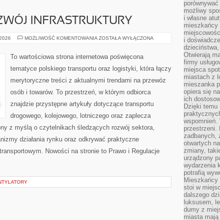
porównywać 
możliwy spos
i własne atu
OZWÓJ INFRASTRUKTURY
mieszkańcy 
miejscowośc
INWESTYCJE
 2026
MOŻLIWOŚĆ KOMENTOWANIA
ZOSTAŁA WYŁĄCZONA
i doświadcze
I
dzieciństwa,
ROZWÓJ
INFRASTRUKTURY
Otwierają ma
To wartościowa strona internetowa poświęcona
firmy usługo
tematyce polskiego transportu oraz logistyki, która łączy
miejsca spo
miastach z 
merytoryczne treści z aktualnymi trendami na przewóz
mieszanka po
opiera się n
osób i towarów. To przestrzeń, w którym odbiorca
ich dostosow
znajdzie przystępne artykuły dotyczące transportu
Dzięki temu 
praktycznyc
drogowego, kolejowego, lotniczego oraz zaplecza
wspomnień. 
ony z myślą o czytelnikach śledzących rozwój sektora,
przestrzeni
zadbanych, z
anizmy działania rynku oraz odkrywać praktyczne
otwartych n
zmiany, taki
transportowym. Nowości na stronie to Prawo i Regulacje
urządzony pa
wydarzenia k
potrafią wyw
Mieszkańcy z
ENTYLATORY
stoi w miejs
dalszego dzi
luksusem, le
dumy z miej
miasta mają 