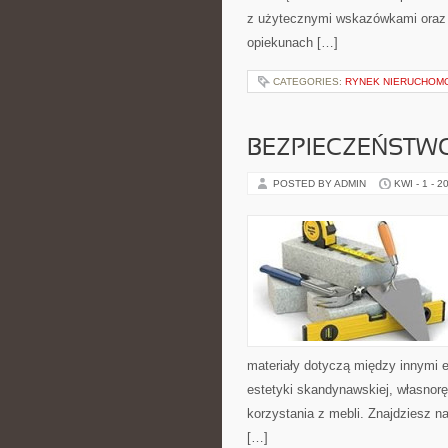
z użytecznymi wskazówkami oraz z
opiekunach […]
CATEGORIES:
RYNEK NIERUCHOM
BEZPIECZEŃSTW
POSTED BY ADMIN
KWI - 1 - 2
materiały dotyczą między innymi e
estetyki skandynawskiej, własnor
korzystania z mebli. Znajdziesz n
[…]