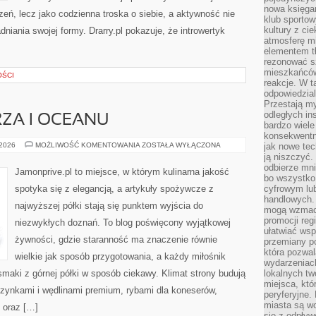
nowa księgar
ń, lecz jako codzienna troska o siebie, a aktywność nie
klub sportow
kultury z ci
iania swojej formy. Drarry.pl pokazuje, że introwertyk
atmosferę m
elementem t
rezonować sz
mieszkańców
OŚCI
reakcje. W t
odpowiedzial
Przestają m
odległych in
ZA I OCEANU
bardzo wiele
konsekwentni
RARYTASY
 2026
MOŻLIWOŚĆ KOMENTOWANIA
ZOSTAŁA WYŁĄCZONA
jak nowe tec
Z
ją niszczyć.
MORZA
odbierze mn
I
Jamonprive.pl to miejsce, w którym kulinarna jakość
OCEANU
bo wszystko
spotyka się z elegancją, a artykuły spożywcze z
cyfrowym lu
handlowych. 
najwyższej półki stają się punktem wyjścia do
mogą wzmacn
promocji reg
niezwykłych doznań. To blog poświęcony wyjątkowej
ułatwiać wsp
żywności, gdzie staranność ma znaczenie równie
przemiany po
która pozwa
wielkie jak sposób przygotowania, a każdy miłośnik
wydarzeniac
maki z górnej półki w sposób ciekawy. Klimat strony budują
lokalnych t
miejsca, któ
szynkami i wędlinami premium, rybami dla koneserów,
peryferyjne.
miasta są w
 oraz […]
się z odpływ