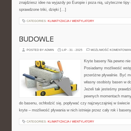
znajdziesz idee na wyjazdy po Europie i poza nią, użyteczne tipy
sprawdzone triki, dzięki […]
CATEGORIES:
KLIMATYZACJA I WENTYLATORY
BUDOWLE
POSTED BY ADMIN
LIP - 31 - 2025
MOŻLIWOŚĆ KOMENTOWAN
Kryte baseny Na pewno nie 
Posiadamy możliwość wstęp
przeróżne pływalnie. Być m
własny osobisty basen w do
Jeżeli tak jesteśmy prawd
pewnych momentach mamy o
do basenu, ochłodzić się, popływać czy najzwyczajniej w świeci
kryte – możliwość pływania w nich istnieje przez cały rok i basen
CATEGORIES:
KLIMATYZACJA I WENTYLATORY