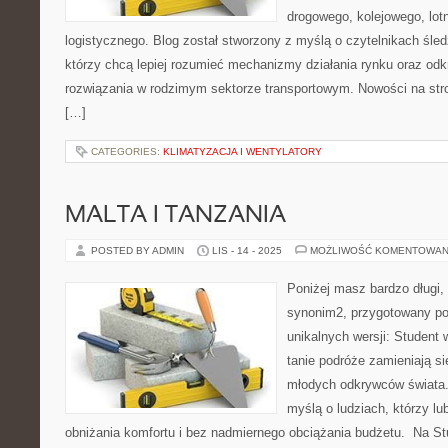
drogowego, kolejowego, lot
logistycznego. Blog został stworzony z myślą o czytelnikach śle
którzy chcą lepiej rozumieć mechanizmy działania rynku oraz od
rozwiązania w rodzimym sektorze transportowym. Nowości na stro
[…]
CATEGORIES:
KLIMATYZACJA I WENTYLATORY
MALTA I TANZANIA
POSTED BY ADMIN
LIS - 14 - 2025
MOŻLIWOŚĆ KOMENTOWAN
Poniżej masz bardzo długi, 
synonim2, przygotowany po
unikalnych wersji: Student 
tanie podróże zamieniają si
młodych odkrywców świata.
myślą o ludziach, którzy lu
obniżania komfortu i bez nadmiernego obciążania budżetu. Na S