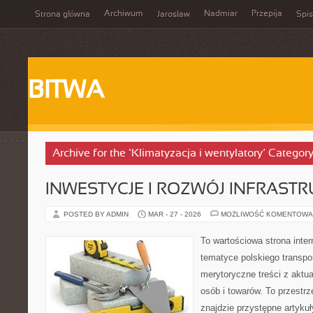
Archiwum
Nadmiar
Przepija
Strona główna
Jarosław
Spis
BITWA
Archive for the ‘Klimatyzacja i wentylatory’ Categor
INWESTYCJE I ROZWÓJ INFRAST
POSTED BY ADMIN
MAR - 27 - 2026
MOŻLIWOŚĆ KOMENTOWA
To wartościowa strona inte
tematyce polskiego transpor
merytoryczne treści z aktu
osób i towarów. To przestrz
znajdzie przystępne artykuł