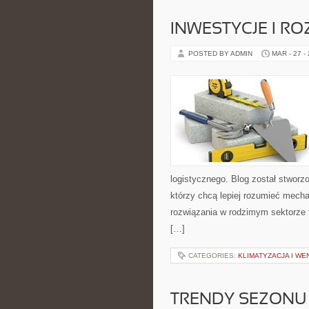
INWESTYCJE I R
POSTED BY ADMIN
MAR - 27 -
logistycznego. Blog został stworz
którzy chcą lepiej rozumieć mech
rozwiązania w rodzimym sektorze 
[…]
CATEGORIES:
KLIMATYZACJA I W
TRENDY SEZONU