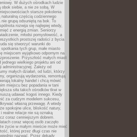
eniowy. W dużych ośrodkach ludzie
ą obok siebie, a nie ze sobą. W
miejscowościach starsze pokolenia
 naturalną częścią codziennego
a nie grupą odsuniętą na bok. To
pólnota rozwija się najlepiej wtedy,
mięć z energią zmian. Seniorzy
iadczenie, młodsi pomysłowość, a
wszystkich prostszej radości z bycia
 uda się stworzyć warunki do
spotkania tych grup, małe miasto
ię miejscem wyjątkowo odpornym na
ozproszenie. Przyszłość małych miast
d jednego wielkiego projektu ani od
ji administracyjnej. Zależy od
umy małych działań, od ludzi, którzy
rmy, organizują wydarzenia, remontują
ierają lokalny handel i chcą mówić
oim miejscu bez popadania w tani
iększa siła takich ośrodków tkwi w
 muszą udawać kogoś innego. Kiedy
onić za cudzym modelem sukcesu,
dkrywać własną przewagę. A wtedy
 że spokojne ulice, bliskość natury,
 i realne relacje nie są oznaką
ecz coraz cenniejszym dobrem.
latach coraz więcej osób zaczęło
 że życie w małym mieście może mieć
ość, której przez długi czas nie
wiednio nazwać. Przez dekady