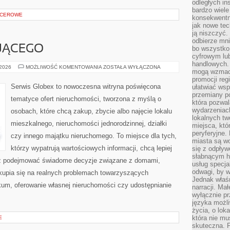
odległych in
bardzo wiele
PACEROWE
konsekwentni
jak nowe tec
ją niszczyć.
odbierze mn
JĄCEGO
bo wszystko
cyfrowym lu
handlowych. 
PORADNIK
 2026
MOŻLIWOŚĆ KOMENTOWANIA
ZOSTAŁA WYŁĄCZONA
mogą wzmacn
KUPUJĄCEGO
promocji reg
Serwis Globex to nowoczesna witryna poświęcona
ułatwiać wsp
przemiany po
tematyce ofert nieruchomości, tworzona z myślą o
która pozwa
wydarzeniac
osobach, które chcą zakup, zbycie albo najęcie lokalu
lokalnych t
mieszkalnego, nieruchomości jednorodzinnej, działki
miejsca, któ
peryferyjne.
czy innego majątku nieruchomego. To miejsce dla tych,
miasta są w
którzy wypatrują wartościowych informacji, chcą lepiej
się z odpływ
słabnącym h
z podejmować świadome decyzje związane z domami,
usług specja
odwagi, by w
skupia się na realnych problemach towarzyszących
Jednak właśn
kum, oferowanie własnej nieruchomości czy udostępnianie
narracji. Ma
wyłącznie p
języka możli
życia, o lok
która nie mu
E
skuteczna. P