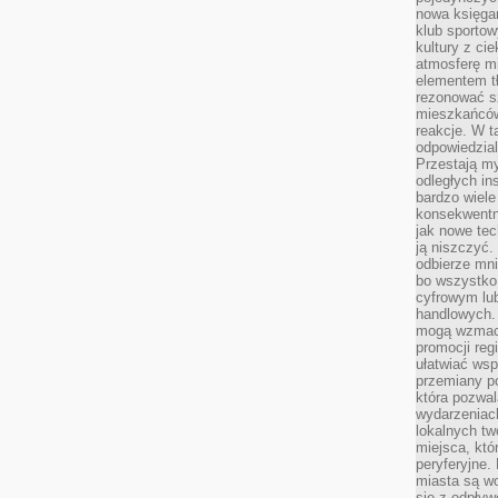
nowa księgar
klub sportow
kultury z ci
atmosferę m
elementem t
rezonować sz
mieszkańców
reakcje. W t
odpowiedzial
Przestają m
odległych in
bardzo wiele
konsekwentni
jak nowe tec
ją niszczyć.
odbierze mn
bo wszystko
cyfrowym lu
handlowych. 
mogą wzmacn
promocji reg
ułatwiać wsp
przemiany po
która pozwa
wydarzeniac
lokalnych t
miejsca, któ
peryferyjne.
miasta są w
się z odpływ