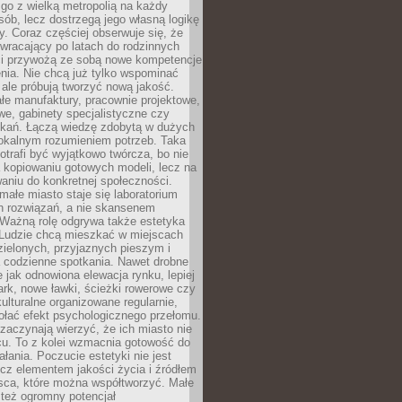
go z wielką metropolią na każdy
ób, lecz dostrzegą jego własną logikę
ty. Coraz częściej obserwuje się, że
wracający po latach do rodzinnych
i przywożą ze sobą nowe kompetencje
nia. Nie chcą już tylko wspominać
 ale próbują tworzyć nową jakość.
łe manufaktury, pracownie projektowe,
we, gabinety specjalistyczne czy
tkań. Łączą wiedzę zdobytą w dużych
lokalnym rozumieniem potrzeb. Taka
trafi być wyjątkowo twórcza, bo nie
a kopiowaniu gotowych modeli, lecz na
aniu do konkretnej społeczności.
małe miasto staje się laboratorium
h rozwiązań, a nie skansenem
Ważną rolę odgrywa także estetyka
. Ludzie chcą mieszkać w miejscach
ielonych, przyjaznych pieszym i
a codzienne spotkania. Nawet drobne
e jak odnowiona elewacja rynku, lepiej
rk, nowe ławki, ścieżki rowerowe czy
ulturalne organizowane regularnie,
ołać efekt psychologicznego przełomu.
aczynają wierzyć, że ich miasto nie
cu. To z kolei wzmacnia gotowość do
ałania. Poczucie estetyki nie jest
cz elementem jakości życia i źródłem
sca, które można współtworzyć. Małe
też ogromny potencjał