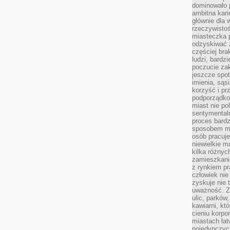
dominowało 
ambitna kari
głównie dla 
rzeczywistoś
miasteczka p
odzyskiwać z
częściej bra
ludzi, bardzi
poczucie za
jeszcze spot
imienia, są
korzyść i prz
podporządko
miast nie po
sentymental
proces bard
sposobem my
osób pracuje
niewielkie ma
kilka różnyc
zamieszkania
z rynkiem p
człowiek nie
zyskuje nie 
uważność. Z
ulic, parków
kawiarni, kt
cieniu korpo
miastach łat
pojedynczych