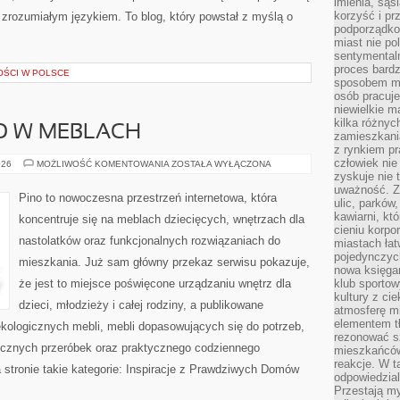
imienia, są
korzyść i prz
rozumiałym językiem. To blog, który powstał z myślą o
podporządko
miast nie po
sentymental
proces bard
OŚCI W POLSCE
sposobem my
osób pracuje
niewielkie ma
kilka różnyc
O W MEBLACH
zamieszkania
z rynkiem p
człowiek nie
BEZPIECZEŃSTWO
026
MOŻLIWOŚĆ KOMENTOWANIA
ZOSTAŁA WYŁĄCZONA
W
zyskuje nie 
MEBLACH
uważność. Z
Pino to nowoczesna przestrzeń internetowa, która
ulic, parków
kawiarni, kt
koncentruje się na meblach dziecięcych, wnętrzach dla
cieniu korpo
nastolatków oraz funkcjonalnych rozwiązaniach do
miastach łat
pojedynczych
mieszkania. Już sam główny przekaz serwisu pokazuje,
nowa księgar
że jest to miejsce poświęcone urządzaniu wnętrz dla
klub sportow
kultury z ci
dzieci, młodzieży i całej rodziny, a publikowane
atmosferę m
elementem t
kologicznych mebli, mebli dopasowujących się do potrzeb,
rezonować sz
ęcznych przeróbek oraz praktycznego codziennego
mieszkańców
reakcje. W t
a stronie takie kategorie: Inspiracje z Prawdziwych Domów
odpowiedzial
Przestają m