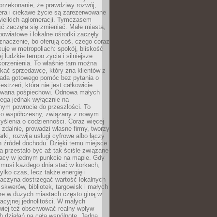
przekonanie, że prawdziwy rozwój,
era i ciekawe życie są zarezerwowane
wielkich aglomeracji. Tymczasem
ć zaczęła się zmieniać. Małe miasta,
owiatowe i lokalne ośrodki zaczęły
naczenie, bo oferują coś, czego coraz
kuje w metropoliach: spokój, bliskość
ej ludzkie tempo życia i silniejsze
korzenienia. To właśnie tam można
kać sprzedawcę, który zna klientów z
siada gotowego pomóc bez pytania o
estrzeń, która nie jest całkowicie
wana pośpiechowi. Odnowa małych
lega jednak wyłącznie na
nym powrocie do przeszłości. To
zo współczesny, związany z nowym
ślenia o codzienności. Coraz więcej
 zdalnie, prowadzi własne firmy, tworzy
rki, rozwija usługi cyfrowe albo łączy
h źródeł dochodu. Dzięki temu miejsce
 przestało być aż tak ściśle związane
racy w jednym punkcie na mapie. Gdy
 musi każdego dnia stać w korkach,
tylko czas, lecz także energię i
aczyna dostrzegać wartość lokalnych
, skwerów, bibliotek, targowisk i małych
óre w dużych miastach często giną w
racyjnej jednolitości. W małych
wiej też obserwować realny wpływ
 działań na całą wspólnotę. Jedna