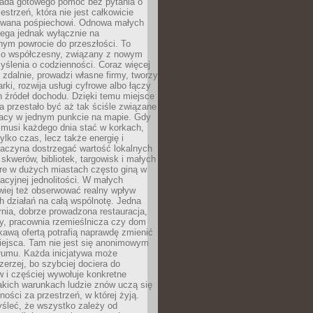
siada gotowego pomóc bez pytania o
estrzeń, która nie jest całkowicie
wana pośpiechowi. Odnowa małych
lega jednak wyłącznie na
nym powrocie do przeszłości. To
zo współczesny, związany z nowym
ślenia o codzienności. Coraz więcej
 zdalnie, prowadzi własne firmy, tworzy
rki, rozwija usługi cyfrowe albo łączy
h źródeł dochodu. Dzięki temu miejsce
 przestało być aż tak ściśle związane
racy w jednym punkcie na mapie. Gdy
 musi każdego dnia stać w korkach,
tylko czas, lecz także energię i
aczyna dostrzegać wartość lokalnych
, skwerów, bibliotek, targowisk i małych
óre w dużych miastach często giną w
racyjnej jednolitości. W małych
wiej też obserwować realny wpływ
 działań na całą wspólnotę. Jedna
nia, dobrze prowadzona restauracja,
y, pracownia rzemieślnicza czy dom
ekawą ofertą potrafią naprawdę zmienić
iejsca. Tam nie jest się anonimowym
łumu. Każda inicjatywa może
erzej, bo szybciej dociera do
 i częściej wywołuje konkretne
akich warunkach ludzie znów uczą się
ności za przestrzeń, w której żyją.
yśleć, że wszystko zależy od