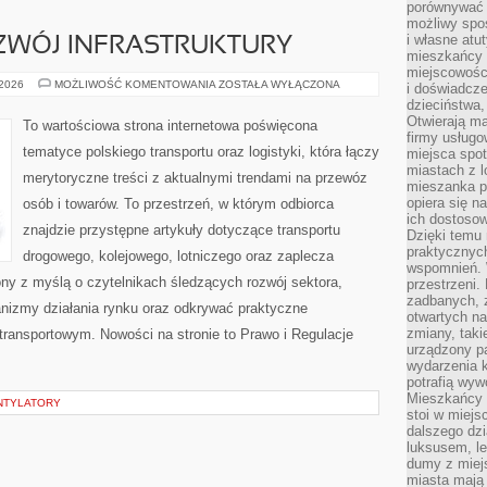
porównywać 
możliwy spos
i własne atu
OZWÓJ INFRASTRUKTURY
mieszkańcy 
miejscowośc
INWESTYCJE
 2026
MOŻLIWOŚĆ KOMENTOWANIA
ZOSTAŁA WYŁĄCZONA
i doświadcze
I
dzieciństwa,
ROZWÓJ
INFRASTRUKTURY
Otwierają ma
To wartościowa strona internetowa poświęcona
firmy usługo
tematyce polskiego transportu oraz logistyki, która łączy
miejsca spo
miastach z 
merytoryczne treści z aktualnymi trendami na przewóz
mieszanka po
opiera się n
osób i towarów. To przestrzeń, w którym odbiorca
ich dostosow
znajdzie przystępne artykuły dotyczące transportu
Dzięki temu 
praktycznyc
drogowego, kolejowego, lotniczego oraz zaplecza
wspomnień. 
ony z myślą o czytelnikach śledzących rozwój sektora,
przestrzeni
zadbanych, z
anizmy działania rynku oraz odkrywać praktyczne
otwartych n
zmiany, taki
transportowym. Nowości na stronie to Prawo i Regulacje
urządzony pa
wydarzenia k
potrafią wyw
Mieszkańcy z
ENTYLATORY
stoi w miejs
dalszego dzi
luksusem, le
dumy z miej
miasta mają 