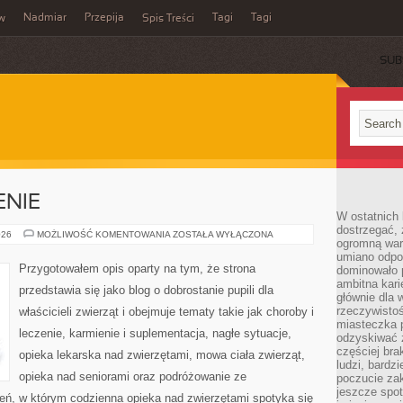
Nadmiar
Przepija
Tagi
Tagi
aw
Spis Treści
SUB
ENIE
W ostatnich 
dostrzegać,
CHOROBY
026
MOŻLIWOŚĆ KOMENTOWANIA
ZOSTAŁA WYŁĄCZONA
ogromną wart
I
LECZENIE
umiano odpo
Przygotowałem opis oparty na tym, że strona
dominowało 
ambitna kari
przedstawia się jako blog o dobrostanie pupili dla
głównie dla 
rzeczywistoś
właścicieli zwierząt i obejmuje tematy takie jak choroby i
miasteczka p
leczenie, karmienie i suplementacja, nagłe sytuacje,
odzyskiwać z
częściej bra
opieka lekarska nad zwierzętami, mowa ciała zwierząt,
ludzi, bardzi
opieka nad seniorami oraz podróżowanie ze
poczucie za
jeszcze spot
zeń, w którym codzienna opieka nad zwierzętami spotyka się