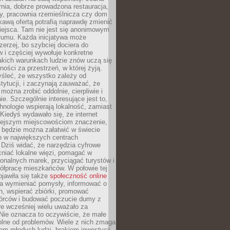
nia, dobrze prowadzona restauracja,
y, pracownia rzemieślnicza czy dom
ekawą ofertą potrafią naprawdę zmienić
iejsca. Tam nie jest się anonimowym
łumu. Każda inicjatywa może
erzej, bo szybciej dociera do
 i częściej wywołuje konkretne
akich warunkach ludzie znów uczą się
ności za przestrzeń, w której żyją.
yśleć, że wszystko zależy od
stytucji, i zaczynają zauważać, że
 można zrobić oddolnie, cierpliwie i
e. Szczególnie interesujące jest to,
hnologie wspierają lokalność, zamiast
 Kiedyś wydawało się, że internet
iejszym miejscowościom znaczenie,
 będzie można załatwić w świecie
b w największych centrach
Dziś widać, że narzędzia cyfrowe
iać lokalne więzi, pomagać w
ionalnych marek, przyciągać turystów i
ółpracę mieszkańców. W połowie tej
jawiła się także
społeczność online
la wymieniać pomysły, informować o
h, wspierać zbiórki, promować
wórców i budować poczucie dumy z
re wcześniej wielu uważało za
 Nie oznacza to oczywiście, że małe
olne od problemów. Wiele z nich zmaga
em młodych ludzi, brakiem inwestycji,