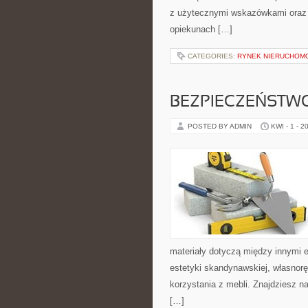
z użytecznymi wskazówkami oraz z
opiekunach […]
CATEGORIES:
RYNEK NIERUCHOM
BEZPIECZEŃSTW
POSTED BY ADMIN
KWI - 1 - 2
materiały dotyczą między innymi e
estetyki skandynawskiej, własnor
korzystania z mebli. Znajdziesz n
[…]