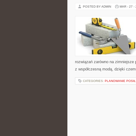
POSTED BY ADMIN
MAR - 27 -
rozwiązań zarówno na zimniejsze po
z współczesną modą, dzięki czem
CATEGORIES:
PLANOWANIE POSI