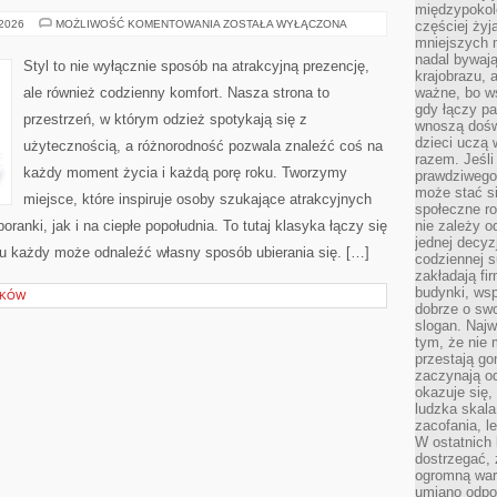
międzypokol
TRENDY
 2026
MOŻLIWOŚĆ KOMENTOWANIA
ZOSTAŁA WYŁĄCZONA
częściej żyj
SEZONU
mniejszych 
nadal bywają
Styl to nie wyłącznie sposób na atrakcyjną prezencję,
krajobrazu, 
ale również codzienny komfort. Nasza strona to
ważne, bo ws
gdy łączy pa
przestrzeń, w którym odzież spotykają się z
wnoszą dośw
dzieci uczą 
użytecznością, a różnorodność pozwala znaleźć coś na
razem. Jeśli
każdy moment życia i każdą porę roku. Tworzymy
prawdziwego 
może stać s
miejsce, które inspiruje osoby szukające atrakcyjnych
społeczne r
ranki, jak i na ciepłe popołudnia. To tutaj klasyka łączy się
nie zależy o
jednej decyz
u każdy może odnaleźć własny sposób ubierania się. […]
codziennej s
zakładają fi
budynki, wsp
ŁKÓW
dobrze o sw
slogan. Najw
tym, że nie
przestają g
zaczynają o
okazuje się,
ludzka skala
zacofania, l
W ostatnich 
dostrzegać,
ogromną wart
umiano odpo