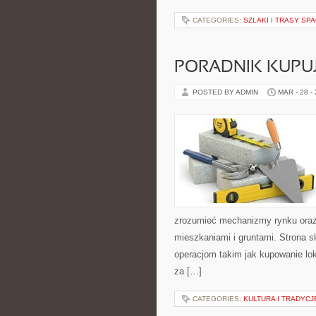
CATEGORIES:
SZLAKI I TRASY S
PORADNIK KUPU
POSTED BY ADMIN
MAR - 28 -
zrozumieć mechanizmy rynku ora
mieszkaniami i gruntami. Strona 
operacjom takim jak kupowanie lo
za […]
CATEGORIES:
KULTURA I TRADYCJ