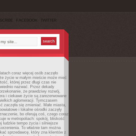
SCRIBE
FACEBOOK
TWITTER
latach coraz więcej osób zaczęło
 że życie w małym mieście może mieć
ość, której przez długi czas nie
wiednio nazwać. Przez dekady
przekonanie, że prawdziwy rozwój,
era i ciekawe życie są zarezerwowane
wielkich aglomeracji. Tymczasem
ć zaczęła się zmieniać. Małe miasta,
owiatowe i lokalne ośrodki zaczęły
naczenie, bo oferują coś, czego coraz
kuje w metropoliach: spokój, bliskość
ej ludzkie tempo życia i silniejsze
korzenienia. To właśnie tam można
kać sprzedawcę, który zna klientów z