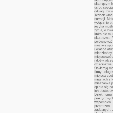
słabnącym h
usług specja
odwagi, by w
Jednak właśn
narracji. Ma
wyłącznie p
języka możli
życia, o lok
która nie mu
skuteczna. P
porównywać 
możliwy spos
i własne atu
mieszkańcy 
miejscowośc
i doświadcze
dzieciństwa,
Otwierają ma
firmy usługo
miejsca spo
miastach z 
mieszanka po
opiera się n
ich dostosow
Dzięki temu 
praktycznyc
wspomnień. 
przestrzeni
zadbanych, z