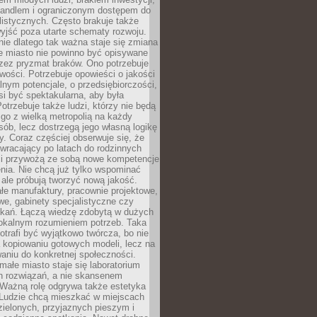
andlem i ograniczonym dostępem do
listycznych. Często brakuje także
yjść poza utarte schematy rozwoju.
ie dlatego tak ważna staje się zmiana
łe miasto nie powinno być opisywane
rzez pryzmat braków. Ono potrzebuje
wości. Potrzebuje opowieści o jakości
alnym potencjale, o przedsiębiorczości,
si być spektakularna, aby była
otrzebuje także ludzi, którzy nie będą
go z wielką metropolią na każdy
ób, lecz dostrzegą jego własną logikę
ty. Coraz częściej obserwuje się, że
wracający po latach do rodzinnych
i przywożą ze sobą nowe kompetencje
nia. Nie chcą już tylko wspominać
 ale próbują tworzyć nową jakość.
łe manufaktury, pracownie projektowe,
we, gabinety specjalistyczne czy
tkań. Łączą wiedzę zdobytą w dużych
lokalnym rozumieniem potrzeb. Taka
trafi być wyjątkowo twórcza, bo nie
a kopiowaniu gotowych modeli, lecz na
aniu do konkretnej społeczności.
małe miasto staje się laboratorium
h rozwiązań, a nie skansenem
Ważną rolę odgrywa także estetyka
. Ludzie chcą mieszkać w miejscach
ielonych, przyjaznych pieszym i