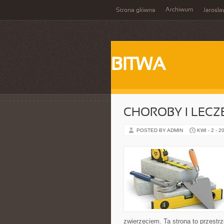
Archiwum
Strona główna
Jarosł
BITWA
CHOROBY I LECZ
POSTED BY ADMIN
KWI - 2 - 2
zwierzęciem. Ta strona to przestr