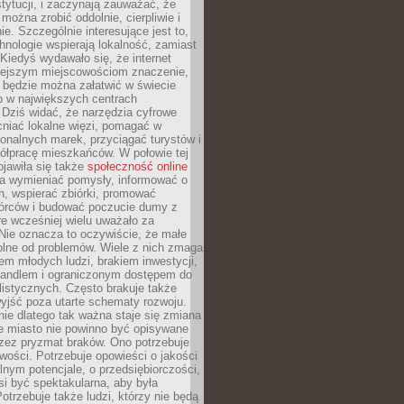
stytucji, i zaczynają zauważać, że
 można zrobić oddolnie, cierpliwie i
e. Szczególnie interesujące jest to,
hnologie wspierają lokalność, zamiast
 Kiedyś wydawało się, że internet
iejszym miejscowościom znaczenie,
 będzie można załatwić w świecie
b w największych centrach
Dziś widać, że narzędzia cyfrowe
iać lokalne więzi, pomagać w
ionalnych marek, przyciągać turystów i
ółpracę mieszkańców. W połowie tej
jawiła się także
społeczność online
la wymieniać pomysły, informować o
h, wspierać zbiórki, promować
wórców i budować poczucie dumy z
re wcześniej wielu uważało za
 Nie oznacza to oczywiście, że małe
olne od problemów. Wiele z nich zmaga
em młodych ludzi, brakiem inwestycji,
andlem i ograniczonym dostępem do
listycznych. Często brakuje także
yjść poza utarte schematy rozwoju.
ie dlatego tak ważna staje się zmiana
łe miasto nie powinno być opisywane
rzez pryzmat braków. Ono potrzebuje
wości. Potrzebuje opowieści o jakości
alnym potencjale, o przedsiębiorczości,
si być spektakularna, aby była
otrzebuje także ludzi, którzy nie będą