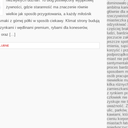
niezwykłych doznań. To blog poświęcony wyjątkowej
dominowało 
żywności, gdzie staranność ma znaczenie równie
ambitna kari
głównie dla 
wielkie jak sposób przygotowania, a każdy miłośnik
rzeczywistoś
miasteczka p
maki z górnej półki w sposób ciekawy. Klimat strony budują
odzyskiwać z
szynkami i wędlinami premium, rybami dla koneserów,
częściej bra
ludzi, bardzi
 oraz […]
poczucie za
jeszcze spot
imienia, są
ŚLUBNE
korzyść i prz
podporządko
miast nie po
sentymental
proces bard
sposobem my
osób pracuje
niewielkie ma
kilka różnyc
zamieszkania
z rynkiem p
człowiek nie
zyskuje nie 
uważność. Z
ulic, parków
kawiarni, kt
cieniu korpo
miastach łat
pojedynczych