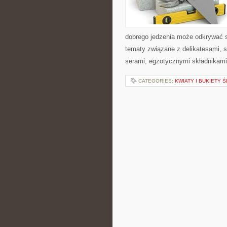
dobrego jedzenia może odkrywać s
tematy związane z delikatesami, 
serami, egzotycznymi składnikami
CATEGORIES:
KWIATY I BUKIETY 