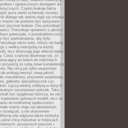
andlem i ograniczonym dostępem do
listycznych. Często brakuje także
yjść poza utarte schematy rozwoju.
ie dlatego tak ważna staje się zmiana
łe miasto nie powinno być opisywane
rzez pryzmat braków. Ono potrzebuje
wości. Potrzebuje opowieści o jakości
alnym potencjale, o przedsiębiorczości,
si być spektakularna, aby była
otrzebuje także ludzi, którzy nie będą
go z wielką metropolią na każdy
ób, lecz dostrzegą jego własną logikę
ty. Coraz częściej obserwuje się, że
wracający po latach do rodzinnych
i przywożą ze sobą nowe kompetencje
nia. Nie chcą już tylko wspominać
 ale próbują tworzyć nową jakość.
łe manufaktury, pracownie projektowe,
we, gabinety specjalistyczne czy
tkań. Łączą wiedzę zdobytą w dużych
lokalnym rozumieniem potrzeb. Taka
trafi być wyjątkowo twórcza, bo nie
a kopiowaniu gotowych modeli, lecz na
aniu do konkretnej społeczności.
małe miasto staje się laboratorium
h rozwiązań, a nie skansenem
Ważną rolę odgrywa także estetyka
. Ludzie chcą mieszkać w miejscach
ielonych, przyjaznych pieszym i