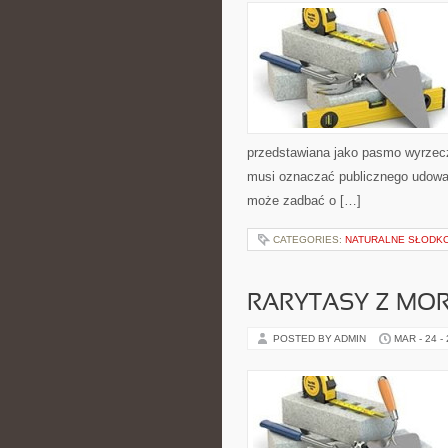
przedstawiana jako pasmo wyrzecze
musi oznaczać publicznego udowadn
może zadbać o […]
CATEGORIES:
NATURALNE SŁODK
RARYTASY Z MOR
POSTED BY ADMIN
MAR - 24 -