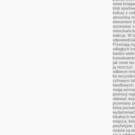
nowa księgar
klub sportow
kultury z ci
atmosferę m
elementem t
rezonować sz
mieszkańców
reakcje. W t
odpowiedzial
Przestają m
odległych in
bardzo wiele
konsekwentni
jak nowe tec
ją niszczyć.
odbierze mn
bo wszystko
cyfrowym lu
handlowych. 
mogą wzmacn
promocji reg
ułatwiać wsp
przemiany po
która pozwa
wydarzeniac
lokalnych t
miejsca, któ
peryferyjne.
miasta są w
się z odpływ