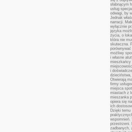
słabnącym h
usług specja
odwagi, by w
Jednak właśn
narracji. Ma
wyłącznie p
języka możli
życia, o lok
która nie mu
skuteczna. P
porównywać 
możliwy spos
i własne atu
mieszkańcy 
miejscowośc
i doświadcze
dzieciństwa,
Otwierają ma
firmy usługo
miejsca spo
miastach z 
mieszanka po
opiera się n
ich dostosow
Dzięki temu 
praktycznyc
wspomnień. 
przestrzeni
zadbanych, z