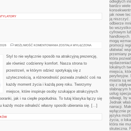
odległych in
bardzo wiele
konsekwentni
jak nowe tec
ENTYLATORY
ją niszczyć.
odbierze mn
bo wszystko
cyfrowym lu
handlowych. 
mogą wzmacn
promocji reg
TRENDY
 2026
MOŻLIWOŚĆ KOMENTOWANIA
ZOSTAŁA WYŁĄCZONA
SEZONU
ułatwiać wsp
przemiany po
Styl to nie wyłącznie sposób na atrakcyjną prezencję,
która pozwa
wydarzeniac
ale również codzienny komfort. Nasza strona to
lokalnych t
przestrzeń, w którym odzież spotykają się z
miejsca, któ
peryferyjne.
użytecznością, a różnorodność pozwala znaleźć coś na
miasta są w
każdy moment życia i każdą porę roku. Tworzymy
się z odpływ
słabnącym h
miejsce, które inspiruje osoby szukające atrakcyjnych
usług specja
odwagi, by w
ranki, jak i na ciepłe popołudnia. To tutaj klasyka łączy się
Jednak właśn
u każdy może odnaleźć własny sposób ubierania się. […]
narracji. Ma
wyłącznie p
języka możli
ŁKÓW
życia, o lok
która nie mu
skuteczna. P