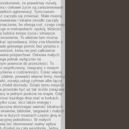
przekonanie, że prawdziwy rozwój,
era i ciekawe życie są zarezerwowane
wielkich aglomeracji. Tymczasem
ć zaczęła się zmieniać. Małe miasta,
owiatowe i lokalne ośrodki zaczęły
naczenie, bo oferują coś, czego coraz
kuje w metropoliach: spokój, bliskość
ej ludzkie tempo życia i silniejsze
korzenienia. To właśnie tam można
kać sprzedawcę, który zna klientów z
siada gotowego pomóc bez pytania o
estrzeń, która nie jest całkowicie
wana pośpiechowi. Odnowa małych
lega jednak wyłącznie na
nym powrocie do przeszłości. To
zo współczesny, związany z nowym
ślenia o codzienności. Coraz więcej
 zdalnie, prowadzi własne firmy, tworzy
rki, rozwija usługi cyfrowe albo łączy
h źródeł dochodu. Dzięki temu miejsce
 przestało być aż tak ściśle związane
racy w jednym punkcie na mapie. Gdy
 musi każdego dnia stać w korkach,
tylko czas, lecz także energię i
aczyna dostrzegać wartość lokalnych
, skwerów, bibliotek, targowisk i małych
óre w dużych miastach często giną w
racyjnej jednolitości. W małych
wiej też obserwować realny wpływ
 działań na całą wspólnotę. Jedna