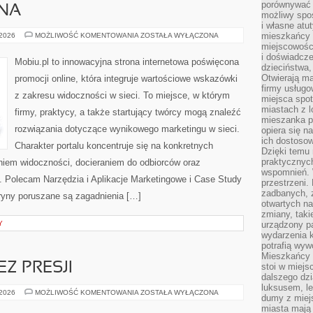
porównywać 
NA
możliwy spos
i własne atu
REKLAMA
mieszkańcy 
 2026
MOŻLIWOŚĆ KOMENTOWANIA
ZOSTAŁA WYŁĄCZONA
MOBILNA
miejscowośc
i doświadcze
Mobiu.pl to innowacyjna strona internetowa poświęcona
dzieciństwa,
Otwierają ma
promocji online, która integruje wartościowe wskazówki
firmy usługo
z zakresu widoczności w sieci. To miejsce, w którym
miejsca spo
miastach z 
firmy, praktycy, a także startujący twórcy mogą znaleźć
mieszanka po
rozwiązania dotyczące wynikowego marketingu w sieci.
opiera się n
ich dostosow
Charakter portalu koncentruje się na konkretnych
Dzięki temu 
praktycznyc
iem widoczności, docieraniem do odbiorców oraz
wspomnień. 
 Polecam Narzędzia i Aplikacje Marketingowe i Case Study
przestrzeni
zadbanych, z
tryny poruszane są zagadnienia […]
otwartych n
zmiany, taki
Y
urządzony pa
wydarzenia k
potrafią wyw
Mieszkańcy z
Z PRESJI
stoi w miejs
dalszego dzi
luksusem, le
ODCHUDZANIE
 2026
MOŻLIWOŚĆ KOMENTOWANIA
ZOSTAŁA WYŁĄCZONA
dumy z miej
BEZ
PRESJI
miasta mają 