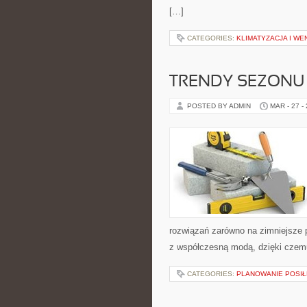
[…]
CATEGORIES:
KLIMATYZACJA I W
TRENDY SEZONU
POSTED BY ADMIN
MAR - 27 -
rozwiązań zarówno na zimniejsze po
z współczesną modą, dzięki czem
CATEGORIES:
PLANOWANIE POSI