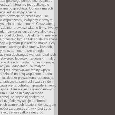
siada gotowego pomóc bez pytania o
estrzeń, która nie jest całkowicie
wana pośpiechowi. Odnowa małych
lega jednak wyłącznie na
nym powrocie do przeszłości. To
zo współczesny, związany z nowym
ślenia o codzienności. Coraz więcej
 zdalnie, prowadzi własne firmy, tworzy
rki, rozwija usługi cyfrowe albo łączy
h źródeł dochodu. Dzięki temu miejsce
 przestało być aż tak ściśle związane
racy w jednym punkcie na mapie. Gdy
 musi każdego dnia stać w korkach,
tylko czas, lecz także energię i
aczyna dostrzegać wartość lokalnych
, skwerów, bibliotek, targowisk i małych
óre w dużych miastach często giną w
racyjnej jednolitości. W małych
wiej też obserwować realny wpływ
 działań na całą wspólnotę. Jedna
nia, dobrze prowadzona restauracja,
y, pracownia rzemieślnicza czy dom
ekawą ofertą potrafią naprawdę zmienić
iejsca. Tam nie jest się anonimowym
łumu. Każda inicjatywa może
erzej, bo szybciej dociera do
 i częściej wywołuje konkretne
akich warunkach ludzie znów uczą się
ności za przestrzeń, w której żyją.
yśleć, że wszystko zależy od