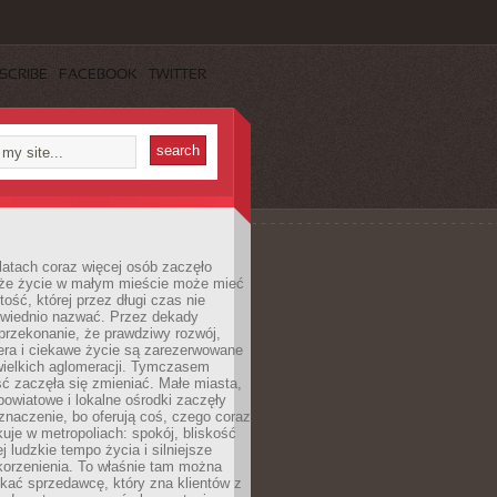
SCRIBE
FACEBOOK
TWITTER
latach coraz więcej osób zaczęło
 że życie w małym mieście może mieć
ość, której przez długi czas nie
wiednio nazwać. Przez dekady
przekonanie, że prawdziwy rozwój,
era i ciekawe życie są zarezerwowane
wielkich aglomeracji. Tymczasem
ć zaczęła się zmieniać. Małe miasta,
owiatowe i lokalne ośrodki zaczęły
naczenie, bo oferują coś, czego coraz
kuje w metropoliach: spokój, bliskość
ej ludzkie tempo życia i silniejsze
korzenienia. To właśnie tam można
kać sprzedawcę, który zna klientów z