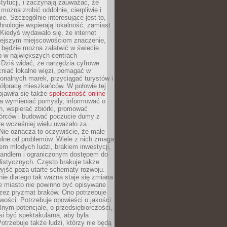
stytucji, i zaczynają zauważać, że
 można zrobić oddolnie, cierpliwie i
e. Szczególnie interesujące jest to,
hnologie wspierają lokalność, zamiast
 Kiedyś wydawało się, że internet
iejszym miejscowościom znaczenie,
 będzie można załatwić w świecie
b w największych centrach
Dziś widać, że narzędzia cyfrowe
iać lokalne więzi, pomagać w
ionalnych marek, przyciągać turystów i
ółpracę mieszkańców. W połowie tej
jawiła się także
społeczność online
la wymieniać pomysły, informować o
h, wspierać zbiórki, promować
wórców i budować poczucie dumy z
re wcześniej wielu uważało za
 Nie oznacza to oczywiście, że małe
olne od problemów. Wiele z nich zmaga
em młodych ludzi, brakiem inwestycji,
andlem i ograniczonym dostępem do
listycznych. Często brakuje także
yjść poza utarte schematy rozwoju.
ie dlatego tak ważna staje się zmiana
łe miasto nie powinno być opisywane
rzez pryzmat braków. Ono potrzebuje
wości. Potrzebuje opowieści o jakości
alnym potencjale, o przedsiębiorczości,
si być spektakularna, aby była
otrzebuje także ludzi, którzy nie będą