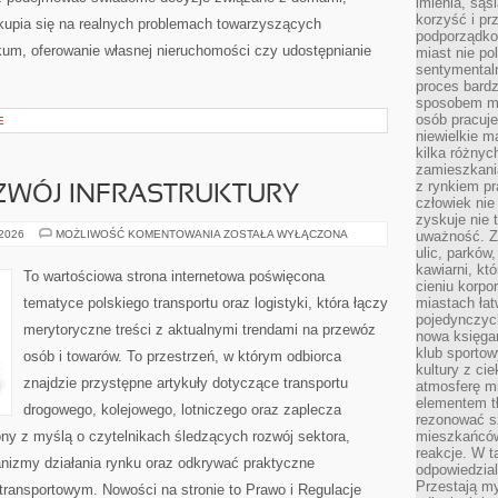
imienia, są
korzyść i prz
skupia się na realnych problemach towarzyszących
podporządko
kum, oferowanie własnej nieruchomości czy udostępnianie
miast nie po
sentymental
proces bard
sposobem my
osób pracuje
E
niewielkie ma
kilka różnyc
zamieszkania
z rynkiem p
OZWÓJ INFRASTRUKTURY
człowiek nie
zyskuje nie 
INWESTYCJE
 2026
MOŻLIWOŚĆ KOMENTOWANIA
ZOSTAŁA WYŁĄCZONA
uważność. Z
I
ulic, parków
ROZWÓJ
kawiarni, kt
INFRASTRUKTURY
To wartościowa strona internetowa poświęcona
cieniu korpo
tematyce polskiego transportu oraz logistyki, która łączy
miastach łat
pojedynczych
merytoryczne treści z aktualnymi trendami na przewóz
nowa księgar
klub sportow
osób i towarów. To przestrzeń, w którym odbiorca
kultury z ci
znajdzie przystępne artykuły dotyczące transportu
atmosferę m
elementem t
drogowego, kolejowego, lotniczego oraz zaplecza
rezonować sz
ony z myślą o czytelnikach śledzących rozwój sektora,
mieszkańców
reakcje. W t
anizmy działania rynku oraz odkrywać praktyczne
odpowiedzial
Przestają m
transportowym. Nowości na stronie to Prawo i Regulacje