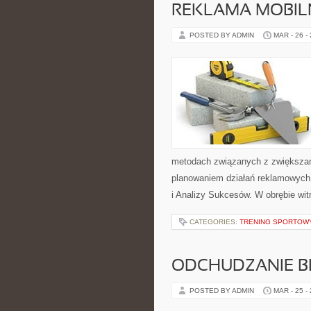
REKLAMA MOBIL
POSTED BY ADMIN
MAR - 26 -
metodach związanych z zwiększan
planowaniem działań reklamowych.
i Analizy Sukcesów. W obrębie wi
CATEGORIES:
TRENING SPORTOW
ODCHUDZANIE BE
POSTED BY ADMIN
MAR - 25 -