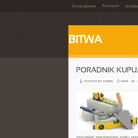
Archiwum
Strona główna
Jarosł
BITWA
PORADNIK KUPU
POSTED BY ADMIN
MAR - 28 -
zrozumieć mechanizmy rynku ora