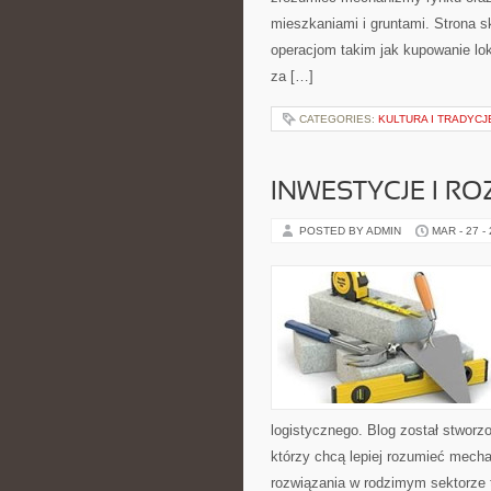
mieszkaniami i gruntami. Strona 
operacjom takim jak kupowanie lo
za […]
CATEGORIES:
KULTURA I TRADYCJ
INWESTYCJE I R
POSTED BY ADMIN
MAR - 27 -
logistycznego. Blog został stworz
którzy chcą lepiej rozumieć mech
rozwiązania w rodzimym sektorze 