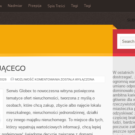
Nadmiar
Przepija
Tagi
Tagi
aw
Spis Treści
SUB
JĄCEGO
W ostatnich 
dostrzegać,
PORADNIK
 2026
MOŻLIWOŚĆ KOMENTOWANIA
ZOSTAŁA WYŁĄCZONA
ogromną wart
KUPUJĄCEGO
umiano odpo
dominowało 
Serwis Globex to nowoczesna witryna poświęcona
ambitna kari
tematyce ofert nieruchomości, tworzona z myślą o
głównie dla 
rzeczywistoś
osobach, które chcą zakup, zbycie albo najęcie lokalu
miasteczka p
mieszkalnego, nieruchomości jednorodzinnej, działki
odzyskiwać z
częściej bra
czy innego majątku nieruchomego. To miejsce dla tych,
ludzi, bardzi
poczucie za
którzy wypatrują wartościowych informacji, chcą lepiej
jeszcze spot
z podejmować świadome decyzje związane z domami,