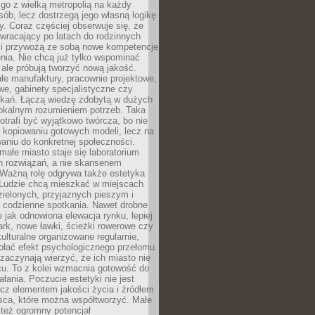
go z wielką metropolią na każdy
ób, lecz dostrzegą jego własną logikę
ty. Coraz częściej obserwuje się, że
wracający po latach do rodzinnych
i przywożą ze sobą nowe kompetencje
nia. Nie chcą już tylko wspominać
 ale próbują tworzyć nową jakość.
łe manufaktury, pracownie projektowe,
we, gabinety specjalistyczne czy
tkań. Łączą wiedzę zdobytą w dużych
lokalnym rozumieniem potrzeb. Taka
trafi być wyjątkowo twórcza, bo nie
a kopiowaniu gotowych modeli, lecz na
aniu do konkretnej społeczności.
małe miasto staje się laboratorium
h rozwiązań, a nie skansenem
Ważną rolę odgrywa także estetyka
. Ludzie chcą mieszkać w miejscach
ielonych, przyjaznych pieszym i
a codzienne spotkania. Nawet drobne
e jak odnowiona elewacja rynku, lepiej
rk, nowe ławki, ścieżki rowerowe czy
ulturalne organizowane regularnie,
ołać efekt psychologicznego przełomu.
aczynają wierzyć, że ich miasto nie
cu. To z kolei wzmacnia gotowość do
ałania. Poczucie estetyki nie jest
cz elementem jakości życia i źródłem
sca, które można współtworzyć. Małe
też ogromny potencjał