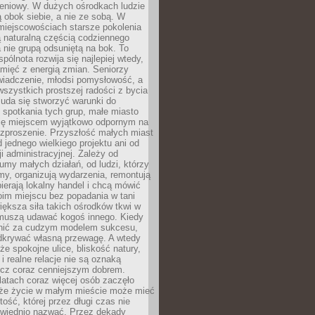
eniowy. W dużych ośrodkach ludzie
ą obok siebie, a nie ze sobą. W
miejscowościach starsze pokolenia
 naturalną częścią codziennego
a nie grupą odsuniętą na bok. To
pólnota rozwija się najlepiej wtedy,
mięć z energią zmian. Seniorzy
iadczenie, młodsi pomysłowość, a
wszystkich prostszej radości z bycia
 uda się stworzyć warunki do
spotkania tych grup, małe miasto
ię miejscem wyjątkowo odpornym na
ozproszenie. Przyszłość małych miast
d jednego wielkiego projektu ani od
ji administracyjnej. Zależy od
umy małych działań, od ludzi, którzy
rmy, organizują wydarzenia, remontują
ierają lokalny handel i chcą mówić
oim miejscu bez popadania w tani
iększa siła takich ośrodków tkwi w
 muszą udawać kogoś innego. Kiedy
onić za cudzym modelem sukcesu,
dkrywać własną przewagę. A wtedy
 że spokojne ulice, bliskość natury,
 i realne relacje nie są oznaką
ecz coraz cenniejszym dobrem.
latach coraz więcej osób zaczęło
 że życie w małym mieście może mieć
ość, której przez długi czas nie
wiednio nazwać. Przez dekady