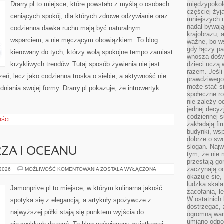
Drarry.pl to miejsce, które powstało z myślą o osobach
międzypokol
częściej żyj
ceniących spokój, dla których zdrowe odżywianie oraz
mniejszych 
nadal bywają
codzienna dawka ruchu mają być naturalnym
krajobrazu, 
wsparciem, a nie męczącym obowiązkiem. To blog
ważne, bo ws
gdy łączy pa
kierowany do tych, którzy wolą spokojne tempo zamiast
wnoszą dośw
krzykliwych trendów. Tutaj sposób żywienia nie jest
dzieci uczą 
razem. Jeśli
ń, lecz jako codzienna troska o siebie, a aktywność nie
prawdziwego 
może stać s
iania swojej formy. Drarry.pl pokazuje, że introwertyk
społeczne r
nie zależy o
jednej decyz
codziennej s
OŚCI
zakładają fi
budynki, wsp
dobrze o sw
slogan. Najw
ZA I OCEANU
tym, że nie
przestają g
zaczynają o
RARYTASY
 2026
MOŻLIWOŚĆ KOMENTOWANIA
ZOSTAŁA WYŁĄCZONA
Z
okazuje się,
MORZA
ludzka skala
I
Jamonprive.pl to miejsce, w którym kulinarna jakość
OCEANU
zacofania, l
W ostatnich 
spotyka się z elegancją, a artykuły spożywcze z
dostrzegać,
najwyższej półki stają się punktem wyjścia do
ogromną wart
umiano odpo