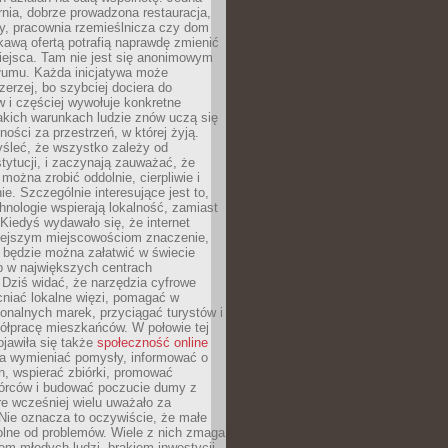
nia, dobrze prowadzona restauracja,
y, pracownia rzemieślnicza czy dom
ekawą ofertą potrafią naprawdę zmienić
iejsca. Tam nie jest się anonimowym
łumu. Każda inicjatywa może
erzej, bo szybciej dociera do
 i częściej wywołuje konkretne
akich warunkach ludzie znów uczą się
ności za przestrzeń, w której żyją.
yśleć, że wszystko zależy od
stytucji, i zaczynają zauważać, że
 można zrobić oddolnie, cierpliwie i
e. Szczególnie interesujące jest to,
hnologie wspierają lokalność, zamiast
 Kiedyś wydawało się, że internet
iejszym miejscowościom znaczenie,
 będzie można załatwić w świecie
b w największych centrach
Dziś widać, że narzędzia cyfrowe
iać lokalne więzi, pomagać w
ionalnych marek, przyciągać turystów i
ółpracę mieszkańców. W połowie tej
jawiła się także
społeczność online
la wymieniać pomysły, informować o
h, wspierać zbiórki, promować
wórców i budować poczucie dumy z
re wcześniej wielu uważało za
 Nie oznacza to oczywiście, że małe
olne od problemów. Wiele z nich zmaga
em młodych ludzi, brakiem inwestycji,