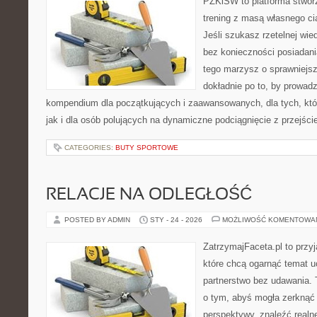
PZKiSW to platforma stworz
trening z masą własnego cia
Jeśli szukasz rzetelnej wi
bez konieczności posiadania
tego marzysz o sprawniejsz
dokładnie po to, by prowadz
kompendium dla początkujących i zaawansowanych, dla tych, któ
jak i dla osób polujących na dynamiczne podciągnięcie z przejśc
CATEGORIES:
BUTY SPORTOWE
RELACJE NA ODLEGŁOŚĆ
POSTED BY ADMIN
STY - 24 - 2026
MOŻLIWOŚĆ KOMENTOWA
ZatrzymajFaceta.pl to przyj
które chcą ogarnąć temat 
partnerstwo bez udawania. 
o tym, abyś mogła zerknąć 
perspektywy, znaleźć real