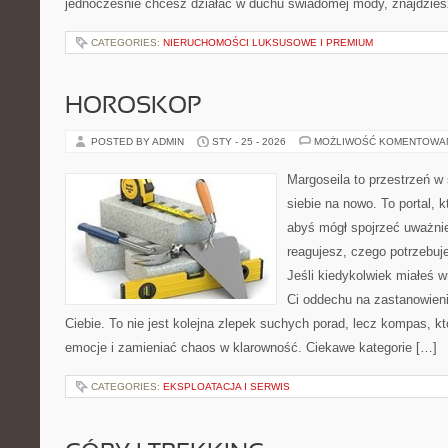
jednocześnie chcesz działać w duchu świadomej mody, znajdzie
CATEGORIES:
NIERUCHOMOŚCI LUKSUSOWE I PREMIUM
HOROSKOP
POSTED BY ADMIN
STY - 25 - 2026
MOŻLIWOŚĆ KOMENTOWA
Margoseila to przestrzeń w
siebie na nowo. To portal, 
abyś mógł spojrzeć uważnie
reagujesz, czego potrzebuj
Jeśli kiedykolwiek miałeś w
Ci oddechu na zastanowienie
Ciebie. To nie jest kolejna zlepek suchych porad, lecz kompas,
emocje i zamieniać chaos w klarowność. Ciekawe kategorie […]
CATEGORIES:
EKSPLOATACJA I SERWIS