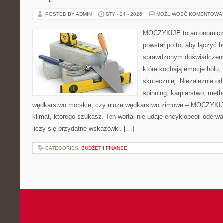
POSTED BY ADMIN
STY - 24 - 2026
MOŻLIWOŚĆ KOMENTOWA
MOCZYKIJE to autonomiczny
powstał po to, aby łączyć 
sprawdzonym doświadczenie
które kochają emocje holu, 
skuteczniej. Niezależnie od
spinning, karpiarstwo, met
wędkarstwo morskie, czy może wędkarstwo zimowe – MOCZYKIJE
klimat, którego szukasz. Ten wortal nie udaje encyklopedii oderwa
liczy się przydatne wskazówki. […]
CATEGORIES:
BUDŻET I FINANSE