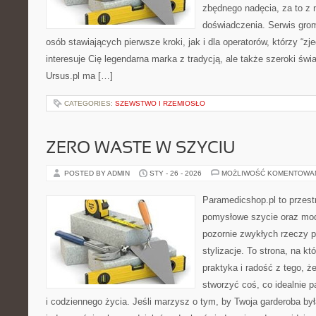
zbędnego nadęcia, za to z 
doświadczenia. Serwis gro
osób stawiających pierwsze kroki, jak i dla operatorów, którzy “zje
interesuje Cię legendarna marka z tradycją, ale także szeroki świ
Ursus.pl ma […]
CATEGORIES:
SZEWSTWO I RZEMIOSŁO
ZERO WASTE W SZYCIU
POSTED BY ADMIN
STY - 26 - 2026
MOŻLIWOŚĆ KOMENTOWA
Paramedicshop.pl to przest
pomysłowe szycie oraz mod
pozornie zwykłych rzeczy 
stylizacje. To strona, na któ
praktyka i radość z tego, 
stworzyć coś, co idealnie p
i codziennego życia. Jeśli marzysz o tym, by Twoja garderoba była