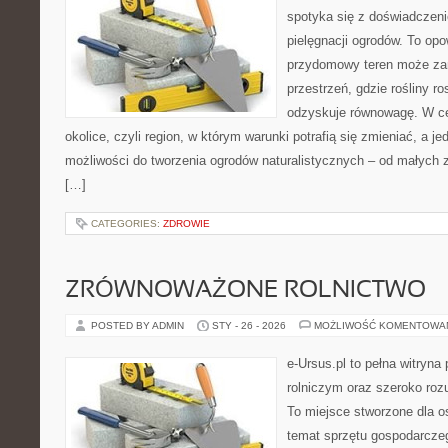
spotyka się z doświadczeni
pielęgnacji ogrodów. To opo
przydomowy teren może zam
przestrzeń, gdzie rośliny r
odzyskuje równowagę. W cen
okolice, czyli region, w którym warunki potrafią się zmieniać, a 
możliwości do tworzenia ogrodów naturalistycznych – od małyc
[…]
CATEGORIES:
ZDROWIE
ZRÓWNOWAŻONE ROLNICTWO
POSTED BY ADMIN
STY - 26 - 2026
MOŻLIWOŚĆ KOMENTOWA
e-Ursus.pl to pełna witryn
rolniczym oraz szeroko roz
To miejsce stworzone dla o
temat sprzętu gospodarcze