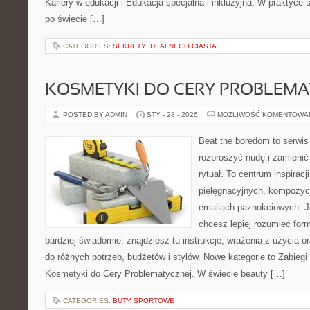
Kariery w edukacji i Edukacja specjalna i inkluzyjna. W praktyce t
po świecie […]
CATEGORIES:
SEKRETY IDEALNEGO CIASTA
KOSMETYKI DO CERY PROBLEMA
POSTED BY ADMIN
STY - 28 - 2026
MOŻLIWOŚĆ KOMENTOWA
Beat the boredom to serwis
rozproszyć nudę i zamienić
rytuał. To centrum inspiracj
pielęgnacyjnych, kompozyc
emaliach paznokciowych. J
chcesz lepiej rozumieć form
bardziej świadomie, znajdziesz tu instrukcje, wrażenia z użycia
do różnych potrzeb, budżetów i stylów. Nowe kategorie to Zabieg
Kosmetyki do Cery Problematycznej. W świecie beauty […]
CATEGORIES:
BUTY SPORTOWE