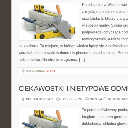
Przedszkole w Wielichowie t
z myślą o przedszkolakach
oraz bliskich, którzy chcą 
w sposób mądry. Strona gr
podpowiedzi dotyczące cod
towarzyszenia, a także tego
na zaufaniu. To miejsce, w którym wiedza łączy się z doświadcze
wdrażać dobre nawyki w domu i w placówce przedszkolnej. Przed
rodzicielstwo. Na stronie znajdziesz […]
CATEGORIES:
CHINY
CIEKAWOSTKI I NIETYPOWE ODM
POSTED BY ADMIN
STY - 29 - 2026
MOŻLIWOŚĆ KOMENTOWA
To portal poświęcony poolow
kręglom – czterem grom prec
dokładność, chłodna głowa 