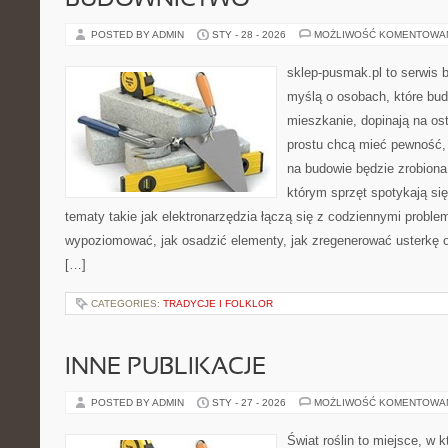
BUDOWNICTWO
POSTED BY ADMIN
STY - 28 - 2026
MOŻLIWOŚĆ KOMENTOWA
sklep-pusmak.pl to serwis 
myślą o osobach, które bu
mieszkanie, dopinają na ost
prostu chcą mieć pewność,
na budowie będzie zrobiona
którym sprzęt spotykają si
tematy takie jak elektronarzędzia łączą się z codziennymi proble
wypoziomować, jak osadzić elementy, jak zregenerować usterkę o
[…]
CATEGORIES:
TRADYCJE I FOLKLOR
INNE PUBLIKACJE
POSTED BY ADMIN
STY - 27 - 2026
MOŻLIWOŚĆ KOMENTOWA
Świat roślin to miejsce, w k