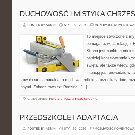
DUCHOWOŚĆ I MISTYKA CHRZEŚ
POSTED BY ADMIN
STY - 29 - 2026
MOŻLIWOŚĆ KOMENTOWA
To miejsce stworzone z myś
pomaga rozwijać relację z
Strona jest punktem odniesi
bardziej konsekwentnie kroc
święta, ale także wtedy, gdy
intencją jest prowadzić w 
stawała się namacalna, a modlitwa i refleksja przenikały dom, roz
innymi. Zobacz również: Rodzina i […]
CATEGORIES:
REHABILITACJA I FIZJOTERAPIA
PRZEDSZKOLE I ADAPTACJA
POSTED BY ADMIN
STY - 29 - 2026
MOŻLIWOŚĆ KOMENTOWA