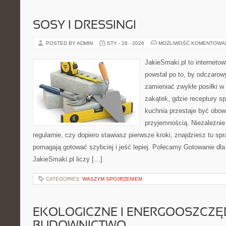
SOSY I DRESSINGI
POSTED BY ADMIN
STY - 28 - 2026
MOŻLIWOŚĆ KOMENTOWA
JakieSmaki.pl to internetow
powstał po to, by odczaro
zamieniać zwykłe posiłki 
zakątek, gdzie receptury sp
kuchnia przestaje być obowi
przyjemnością. Niezależnie
regularnie, czy dopiero stawiasz pierwsze kroki, znajdziesz tu sp
pomagają gotować szybciej i jeść lepiej. Polecamy Gotowanie dla
JakieSmaki.pl liczy […]
CATEGORIES:
WASZYM SPOJRZENIEM
EKOLOGICZNE I ENERGOOSZCZ