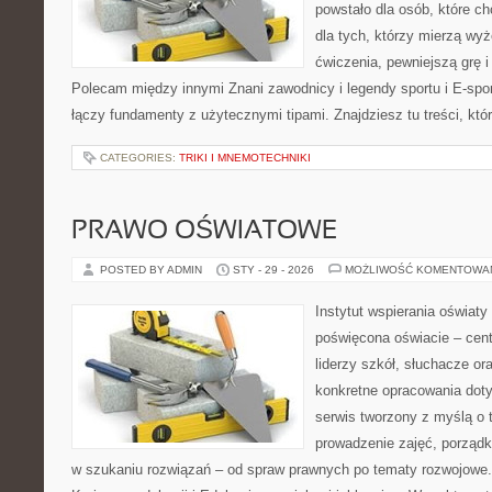
powstało dla osób, które ch
dla tych, którzy mierzą wy
ćwiczenia, pewniejszą grę i
Polecam między innymi Znani zawodnicy i legendy sportu i E-sport
łączy fundamenty z użytecznymi tipami. Znajdziesz tu treści, któ
CATEGORIES:
TRIKI I MNEMOTECHNIKI
PRAWO OŚWIATOWE
POSTED BY ADMIN
STY - 29 - 2026
MOŻLIWOŚĆ KOMENTOWA
Instytut wspierania oświaty
poświęcona oświacie – cent
liderzy szkół, słuchacze o
konkretne opracowania doty
serwis tworzony z myślą o 
prowadzenie zajęć, porzą
w szukaniu rozwiązań – od spraw prawnych po tematy rozwojowe.