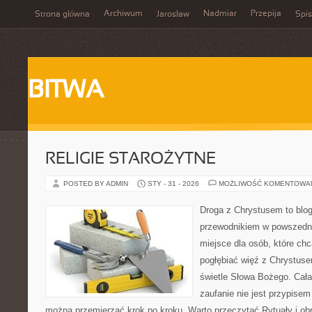
Archiwum
Nadmiar
Przepija
Strona główna
Jarosław
Spis
BITWA
RELIGIE STAROŻYTNE
POSTED BY ADMIN
STY - 31 - 2026
MOŻLIWOŚĆ KOMENTOWA
Droga z Chrystusem to blo
przewodnikiem w powszednim
miejsce dla osób, które ch
pogłębiać więź z Chrystus
świetle Słowa Bożego. Cała 
zaufanie nie jest przypisem
można przemierzać krok po kroku. Warto przeczytać Rytuały i obr