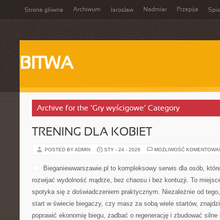
Archiwum
Nadmiar
Przepija
Strona główna
Jarosław
Spis
BITWA
Archive for the ‘Gry wyścigowe’ Category
TRENING DLA KOBIET
POSTED BY ADMIN
STY - 24 - 2026
MOŻLIWOŚĆ KOMENTOWA
Bieganiewwarszawie.pl to kompleksowy serwis dla osób, które 
rozwijać wydolność mądrze, bez chaosu i bez kontuzji. To miejsce
spotyka się z doświadczeniem praktycznym. Niezależnie od tego
start w świecie biegaczy, czy masz za sobą wiele startów, znajdz
poprawić ekonomię biegu, zadbać o regenerację i zbudować silne c