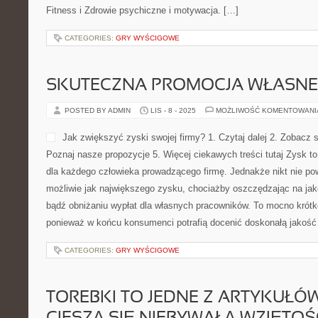
Fitness i Zdrowie psychiczne i motywacja. […]
CATEGORIES:
GRY WYŚCIGOWE
SKUTECZNA PROMOCJA WŁASNEJ
POSTED BY ADMIN
LIS - 8 - 2025
MOŻLIWOŚĆ KOMENTOWAN
Jak zwiększyć zyski swojej firmy? 1. Czytaj dalej 2. Zobacz s
Poznaj nasze propozycje 5. Więcej ciekawych treści tutaj Zysk t
dla każdego człowieka prowadzącego firmę. Jednakże nikt nie pow
możliwie jak największego zysku, chociażby oszczędzając na ja
bądź obniżaniu wypłat dla własnych pracowników. To mocno kró
ponieważ w końcu konsumenci potrafią docenić doskonałą jakość
CATEGORIES:
GRY WYŚCIGOWE
TOREBKI TO JEDNE Z ARTYKUŁÓW