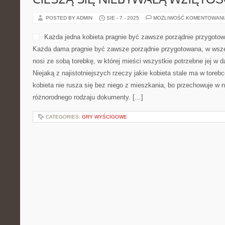
CIESZĄ SIĘ NIEBYWAŁĄ WZIĘTOŚ
POSTED BY ADMIN
SIE - 7 - 2025
MOŻLIWOŚĆ KOMENTOWAN
Każda jedna kobieta pragnie być zawsze porządnie przygotow
Każda dama pragnie być zawsze porządnie przygotowana, w wszelk
nosi ze sobą torebkę, w której mieści wszystkie potrzebne jej w
Niejaką z najistotniejszych rzeczy jakie kobieta stale ma w torebc
kobieta nie rusza się bez niego z mieszkania, bo przechowuje w n
różnorodnego rodzaju dokumenty. […]
CATEGORIES:
GRY WYŚCIGOWE