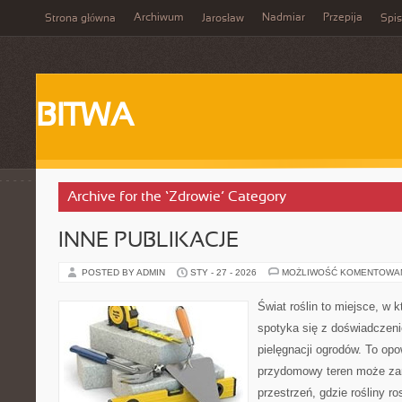
Archiwum
Nadmiar
Przepija
Strona główna
Jarosław
Spis
BITWA
Archive for the ‘Zdrowie’ Category
INNE PUBLIKACJE
POSTED BY ADMIN
STY - 27 - 2026
MOŻLIWOŚĆ KOMENTOWA
Świat roślin to miejsce, w k
spotyka się z doświadczeni
pielęgnacji ogrodów. To opo
przydomowy teren może zam
przestrzeń, gdzie rośliny r