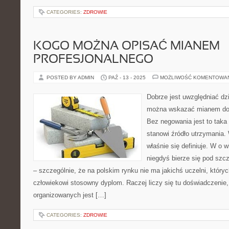
CATEGORIES:
ZDROWIE
KOGO MOŻNA OPISAĆ MIANEM
PROFESJONALNEGO
POSTED BY ADMIN
PAŹ - 13 - 2025
MOŻLIWOŚĆ KOMENTOWA
Dobrze jest uwzględniać dzi
można wskazać mianem doś
Bez negowania jest to taka p
stanowi źródło utrzymania. 
właśnie się definiuje. W o 
niegdyś bierze się pod szc
– szczególnie, że na polskim rynku nie ma jakichś uczelni, który
człowiekowi stosowny dyplom. Raczej liczy się tu doświadczenie,
organizowanych jest […]
CATEGORIES:
ZDROWIE