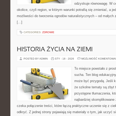
odzyskuje równowagę. W cen
okolice, czyli region, w którym warunki potrafią się zmieniać, a 
możliwości do tworzenia ogrodów naturalistycznych – od małyc
[…]
CATEGORIES:
ZDROWIE
HISTORIA ŻYCIA NA ZIEMI
POSTED BY ADMIN
STY - 18 - 2026
MOŻLIWOŚĆ KOMENTOWA
To miejsce powstało z pros
sucha. Ten blog edukacyjny
może być przygodą. Jeśli k
że szkolne tematy są zbyt t
przystępne tłumaczenia, k
najbardziej skomplikowane 
czeka połączenie treści, które łączą praktyczne uczenie się z ci
odkryć. Z jednej strony pojawiają się materiały o tym, jak uczyć s