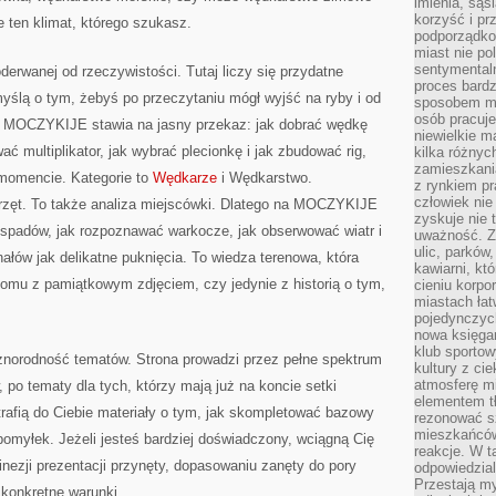
imienia, są
korzyść i prz
ten klimat, którego szukasz.
podporządko
miast nie po
sentymental
oderwanej od rzeczywistości. Tutaj liczy się przydatne
proces bard
yślą o tym, żebyś po przeczytaniu mógł wyjść na ryby i od
sposobem my
osób pracuje
. MOCZYKIJE stawia na jasny przekaz: jak dobrać wędkę
niewielkie ma
ć multiplikator, jak wybrać plecionkę i jak zbudować rig,
kilka różnyc
zamieszkania
momencie. Kategorie to
Wędkarze
i Wędkarstwo.
z rynkiem p
człowiek nie
przęt. To także analiza miejscówki. Dlatego na MOCZYKIJE
zyskuje nie 
 spadów, jak rozpoznawać warkocze, jak obserwować wiatr i
uważność. Z
ulic, parków
ałów jak delikatne puknięcia. To wiedza terenowa, która
kawiarni, kt
domu z pamiątkowym zdjęciem, czy jedynie z historią o tym,
cieniu korpo
miastach łat
pojedynczych
nowa księgar
klub sportow
norodność tematów. Strona prowadzi przez pełne spektrum
kultury z ci
atmosferę m
 po tematy dla tych, którzy mają już na koncie setki
elementem t
trafią do Ciebie materiały o tym, jak skompletować bazowy
rezonować sz
mieszkańców
pomyłek. Jeżeli jesteś bardziej doświadczony, wciągną Cię
reakcje. W t
finezji prezentacji przynęty, dopasowaniu zanęty do pory
odpowiedzial
Przestają m
 konkretne warunki.