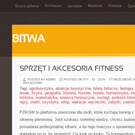
Archiwum
Nadmiar
Przepija
Strona główna
Jarosław
Spis
BITWA
SPRZĘT I AKCESORIA FITNESS
POSTED BY ADMIN
POSTED ON STY - 25 - 2026
MOŻLIWOŚĆ 
WYŁĄCZONA
Tagi:
agroturystyka
,
atrakcje turystyczne
,
bilety lotnicze
,
biologia
break
,
fizyka
,
geografia
,
historia
,
hostele
,
hotele
,
humanistyka
,
ke
lotniska
,
matematyka
,
miejsca historyczne
,
noclegi
,
podróże lotn
rejsy
,
statki
,
turystyka
,
urlop
,
wakacje
,
wycieczki
,
zabytki
,
zwiedz
PZKiSW to platforma stworzone dla osób, które kochają trening z
siłownię plenerową. Jeśli szukasz rzetelnej wiedzy, chcesz budow
posiadania profesjonalnej siłowni, a do tego marzysz o sprawniejs
dokładnie po to, by prowadzić Cię krok po kroku. To kompendium 