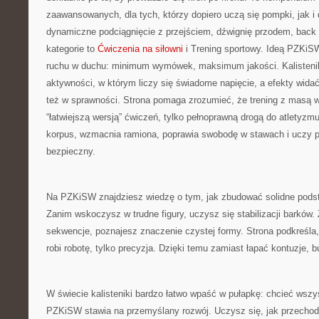
zaawansowanych, dla tych, którzy dopiero uczą się pompki, jak i 
dynamiczne podciągnięcie z przejściem, dźwignię przodem, back 
kategorie to
Ćwiczenia na siłowni
i Trening sportowy. Ideą PZKiS
ruchu w duchu: minimum wymówek, maksimum jakości. Kalistenika 
aktywności, w którym liczy się świadome napięcie, a efekty widać 
też w sprawności. Strona pomaga zrozumieć, że trening z masą wł
“łatwiejszą wersją” ćwiczeń, tylko pełnoprawną drogą do atletyzm
korpus, wzmacnia ramiona, poprawia swobodę w stawach i uczy p
bezpieczny.
Na PZKiSW znajdziesz wiedzę o tym, jak zbudować solidne pods
Zanim wskoczysz w trudne figury, uczysz się stabilizacji barków.
sekwencje, poznajesz znaczenie czystej formy. Strona podkreśla, 
robi robotę, tylko precyzja. Dzięki temu zamiast łapać kontuzje,
W świecie kalisteniki bardzo łatwo wpaść w pułapkę: chcieć wszy
PZKiSW stawia na przemyślany rozwój. Uczysz się, jak przechod