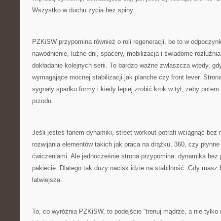
Wszystko w duchu życia bez spiny.
PZKiSW przypomina również o roli regeneracji, bo to w odpoczynku
nawodnienie, luźne dni, spacery, mobilizacja i świadome rozluźnian
dokładanie kolejnych serii. To bardzo ważne zwłaszcza wtedy, gd
wymagające mocnej stabilizacji jak planche czy front lever. Stro
sygnały spadku formy i kiedy lepiej zrobić krok w tył, żeby pote
przodu.
Jeśli jesteś fanem dynamiki, street workout potrafi wciągnąć bez 
rozwijania elementów takich jak praca na drążku, 360, czy płynne
ćwiczeniami. Ale jednocześnie strona przypomina: dynamika bez 
pakiecie. Dlatego tak duży nacisk idzie na stabilność. Gdy masz 
łatwiejsza.
To, co wyróżnia PZKiSW, to podejście “trenuj mądrze, a nie tylko