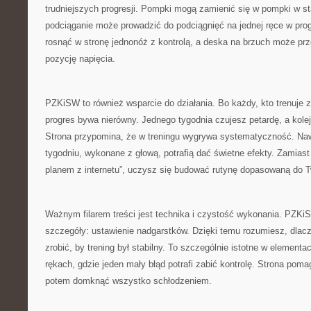
trudniejszych progresji. Pompki mogą zamienić się w pompki w st
podciąganie może prowadzić do podciągnięć na jednej ręce w pro
rosnąć w stronę jednonóż z kontrolą, a deska na brzuch może pr
pozycję napięcia.
PZKiSW to również wsparcie do działania. Bo każdy, kto trenuje 
progres bywa nierówny. Jednego tygodnia czujesz petardę, a kol
Strona przypomina, że w treningu wygrywa systematyczność. Naw
tygodniu, wykonane z głową, potrafią dać świetne efekty. Zamiast
planem z internetu”, uczysz się budować rutynę dopasowaną do 
Ważnym filarem treści jest technika i czystość wykonania. PZK
szczegóły: ustawienie nadgarstków. Dzięki temu rozumiesz, dlacz
zrobić, by trening był stabilny. To szczególnie istotne w elementac
rękach, gdzie jeden mały błąd potrafi zabić kontrolę. Strona pom
potem domknąć wszystko schłodzeniem.