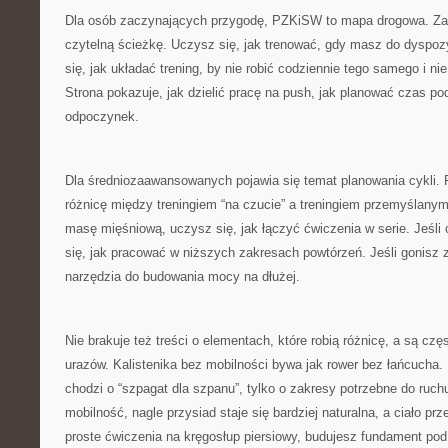
Dla osób zaczynających przygodę, PZKiSW to mapa drogowa. Za
czytelną ścieżkę. Uczysz się, jak trenować, gdy masz do dyspoz
się, jak układać trening, by nie robić codziennie tego samego i n
Strona pokazuje, jak dzielić pracę na push, jak planować czas po
odpoczynek.
Dla średniozaawansowanych pojawia się temat planowania cykl
różnicę między treningiem “na czucie” a treningiem przemyślany
masę mięśniową, uczysz się, jak łączyć ćwiczenia w serie. Jeśli
się, jak pracować w niższych zakresach powtórzeń. Jeśli gonisz 
narzędzia do budowania mocy na dłużej.
Nie brakuje też treści o elementach, które robią różnicę, a są cz
urazów. Kalistenika bez mobilności bywa jak rower bez łańcucha
chodzi o “szpagat dla szpanu”, tylko o zakresy potrzebne do ruch
mobilność, nagle przysiad staje się bardziej naturalna, a ciało pr
proste ćwiczenia na kręgosłup piersiowy, budujesz fundament pod 