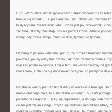
PZKiSW to także klimat społeczności: street workout ma w sobie
trenuje się w parku. Czujesz energię ludzi. Nawet jeśli zaczyna
ta dyscyplina ma braterski vibe. Strona jest jak przewodnik, któr
zaczynał. Każdy miał etap, gdy nie potrafił zrobić jednego podcią
wtedy, gdy robisz swoje, dzień po dniu, tydzień po tygodniu.
Ogromnym plusem kalisteniki jest to, że możesz trenować niem
pokazuje, jak wykorzystać drążek, jak robić trening w domu z uży
włączać proste akcesoria. Dzięki temu nie jesteś zależny od graf
wieczorem, a plan da się dopasować do życia. To podejście daje 
Na stronie ważny jest też temat diety w kontekście treningu. Bo c
masie własnego ciała, to ciało trzeba wspierać. PZKiSW pomaga 
popadać w skrajności. Liczy się regularność, a do tego białko w r
celem jest zbijanie wagi, uczysz się budować deficyt bez utraty m
większą sylwetkę, dowiadujesz się, jak jeść, by rosnąć, ale nie “