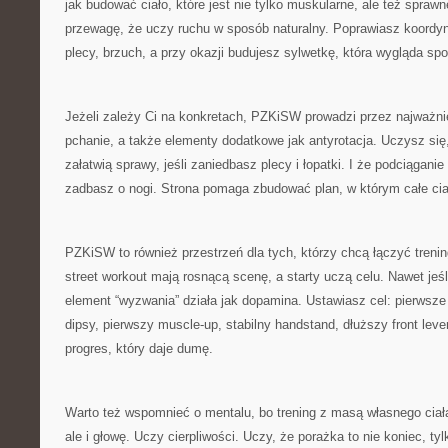
jak budować ciało, które jest nie tylko muskularne, ale też sprawn
przewagę, że uczy ruchu w sposób naturalny. Poprawiasz koord
plecy, brzuch, a przy okazji budujesz sylwetkę, która wygląda spo
Jeżeli zależy Ci na konkretach, PZKiSW prowadzi przez najważn
pchanie, a także elementy dodatkowe jak antyrotacja. Uczysz si
załatwią sprawy, jeśli zaniedbasz plecy i łopatki. I że podciąganie 
zadbasz o nogi. Strona pomaga zbudować plan, w którym całe cia
PZKiSW to również przestrzeń dla tych, którzy chcą łączyć trenin
street workout mają rosnącą scenę, a starty uczą celu. Nawet jeśli
element “wyzwania” działa jak dopamina. Ustawiasz cel: pierwsze
dipsy, pierwszy muscle-up, stabilny handstand, dłuższy front lever
progres, który daje dumę.
Warto też wspomnieć o mentalu, bo trening z masą własnego ciała
ale i głowę. Uczy cierpliwości. Uczy, że porażka to nie koniec, t