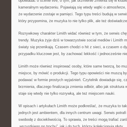
opowiadać o scenie live, o tym, jak brzmienie zmienia się w klubie
kameralnym wydarzeniu. Pojawiają się wtedy wątki o atmosferze, o
że wydarzenie zostaje w pamięci. Tego typu treści budują w serwis
który przypomina, że muzyka to nie tylko plik, ale też doświadcze
Rozrywkowy charakter Limith widać również w tym, że serwis chę
trendy. Muzyka żyje dziś w towarzystwie social mediów i Limith 
światy się przenikają. Czasem chodzi o hit z sieci, a czasem o 
przypadku kluczowe jest, by zachować lekkość i jednocześnie ni
Limith może również inspirować osoby, które same tworzą, bo mu
miejsce, by mówić o produkcji. Tego typu opowieści nie muszą b
podawać w formie prostych wyjaśnień. Czytelnik dowiaduje się, c
brzmienia, dlaczego finalizacja zmienia odbiór, albo jak struktur
staje się wtedy nie tylko rozrywką, ale też miejscem nauki.
W opisach i artykułach Limith może podkreślać, że muzyka to tak
jednych jest ambientem, dla innych centrum uwagi. Serwis potrafi
swobodę z dociekliwością. To sprawia, że treści mogą trafiać zar
„wszystkiego po trochu”, jak i do tych, którzy kolekcjonują płyty.