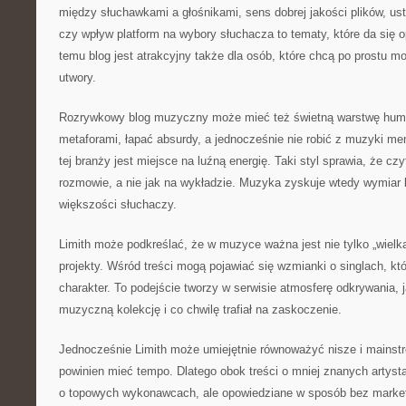
między słuchawkami a głośnikami, sens dobrej jakości plików, us
czy wpływ platform na wybory słuchacza to tematy, które da się o
temu blog jest atrakcyjny także dla osób, które chcą po prostu m
utwory.
Rozrywkowy blog muzyczny może mieć też świetną warstwę humo
metaforami, łapać absurdy, a jednocześnie nie robić z muzyki m
tej branży jest miejsce na luźną energię. Taki styl sprawia, że czy
rozmowie, a nie jak na wykładzie. Muzyka zyskuje wtedy wymiar lud
większości słuchaczy.
Limith może podkreślać, że w muzyce ważna jest nie tylko „wielka
projekty. Wśród treści mogą pojawiać się wzmianki o singlach, kt
charakter. To podejście tworzy w serwisie atmosferę odkrywania, j
muzyczną kolekcję i co chwilę trafiał na zaskoczenie.
Jednocześnie Limith może umiejętnie równoważyć nisze i mainst
powinien mieć tempo. Dlatego obok treści o mniej znanych artyst
o topowych wykonawcach, ale opowiedziane w sposób bez marketi