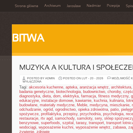
Archiwum
Nadmiar
Przepija
Strona główna
Jarosław
Spis
BITWA
MUZYKA A KULTURA I SPOŁECZ
POSTED BY ADMIN
POSTED ON LUT - 20 - 2026
MOŻLIWOŚĆ 
WYŁĄCZONA
Tagi:
akcesoria kuchenne
,
apteka
,
aranżacja wnętrz
,
architektura
badania genetyczne
,
biotechnologia
,
budownictwo
,
choroby
,
częś
diagnostyka
,
dieta
,
dom
,
elektryka
,
farmacja
,
fitness medyczny
,
g
edukacyjne
,
instalacje domowe
,
kawiarnie
,
kuchnia
,
kulinaria
,
lot
budowlane
,
materiały medyczne
,
Meble
,
medycyna
,
mieszkanie
,
odchudzanie
,
ogród
,
ogrodnictwo
,
opieka zdrowotna
,
patio
,
pielęgn
spożywcze
,
profilaktyka
,
przepisy
,
przychodnia
,
psychologia
,
rece
restauracje
,
rtv agd
,
samochody
,
samoloty
,
sery
,
sklep spożywcz
benzynowe
,
superfoods
,
szpital
,
tarasy
,
transport
,
transport lotnic
wodociągi
,
wyposażenie kuchni
,
wyposażenie wnętrz
,
zabawa
,
za
żywienie
,
zdrowie