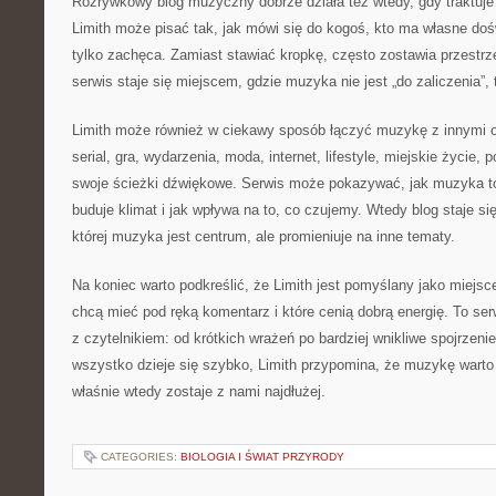
Rozrywkowy blog muzyczny dobrze działa też wtedy, gdy traktuje 
Limith może pisać tak, jak mówi się do kogoś, kto ma własne doś
tylko zachęca. Zamiast stawiać kropkę, często zostawia przestrz
serwis staje się miejscem, gdzie muzyka nie jest „do zaliczenia”, 
Limith może również w ciekawy sposób łączyć muzykę z innymi o
serial, gra, wydarzenia, moda, internet, lifestyle, miejskie życie,
swoje ścieżki dźwiękowe. Serwis może pokazywać, jak muzyka t
buduje klimat i jak wpływa na to, co czujemy. Wtedy blog staje
której muzyka jest centrum, ale promieniuje na inne tematy.
Na koniec warto podkreślić, że Limith jest pomyślany jako miejsc
chcą mieć pod ręką komentarz i które cenią dobrą energię. To se
z czytelnikiem: od krótkich wrażeń po bardziej wnikliwe spojrzeni
wszystko dzieje się szybko, Limith przypomina, że muzykę wart
właśnie wtedy zostaje z nami najdłużej.
CATEGORIES:
BIOLOGIA I ŚWIAT PRZYRODY