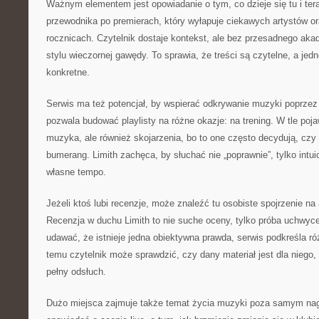
Ważnym elementem jest opowiadanie o tym, co dzieje się tu i tera
przewodnika po premierach, który wyłapuje ciekawych artystów 
rocznicach. Czytelnik dostaje kontekst, ale bez przesadnego aka
stylu wieczornej gawędy. To sprawia, że treści są czytelne, a jed
konkretne.
Serwis ma też potencjał, by wspierać odkrywanie muzyki poprzez 
pozwala budować playlisty na różne okazje: na trening. W tle poja
muzyka, ale również skojarzenia, bo to one często decydują, czy
bumerang. Limith zachęca, by słuchać nie „poprawnie”, tylko intu
własne tempo.
Jeżeli ktoś lubi recenzje, może znaleźć tu osobiste spojrzenie na a
Recenzja w duchu Limith to nie suche oceny, tylko próba uchwyce
udawać, że istnieje jedna obiektywna prawda, serwis podkreśla róż
temu czytelnik może sprawdzić, czy dany materiał jest dla niego
pełny odsłuch.
Dużo miejsca zajmuje także temat życia muzyki poza samym nag