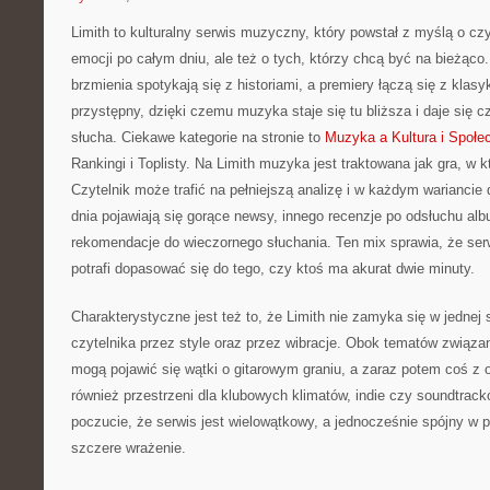
Limith to kulturalny serwis muzyczny, który powstał z myślą o cz
emocji po całym dniu, ale też o tych, którzy chcą być na bieżąco
brzmienia spotykają się z historiami, a premiery łączą się z klas
przystępny, dzięki czemu muzyka staje się tu bliższa i daje się c
słucha. Ciekawe kategorie na stronie to
Muzyka a Kultura i Społe
Rankingi i Toplisty. Na Limith muzyka jest traktowana jak gra, w k
Czytelnik może trafić na pełniejszą analizę i w każdym wariancie
dnia pojawiają się gorące newsy, innego recenzje po odsłuchu alb
rekomendacje do wieczornego słuchania. Ten mix sprawia, że serwi
potrafi dopasować się do tego, czy ktoś ma akurat dwie minuty.
Charakterystyczne jest też to, że Limith nie zamyka się w jednej 
czytelnika przez style oraz przez wibracje. Obok tematów związa
mogą pojawić się wątki o gitarowym graniu, a zaraz potem coś z o
również przestrzeni dla klubowych klimatów, indie czy soundtrack
poczucie, że serwis jest wielowątkowy, a jednocześnie spójny w po
szczere wrażenie.