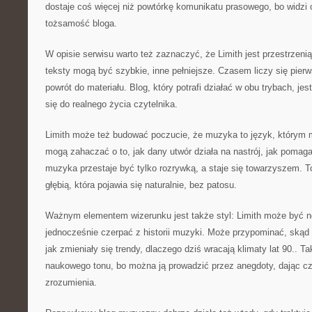
dostaje coś więcej niż powtórkę komunikatu prasowego, bo widzi o
tożsamość bloga.
W opisie serwisu warto też zaznaczyć, że Limith jest przestrzeni
teksty mogą być szybkie, inne pełniejsze. Czasem liczy się pie
powrót do materiału. Blog, który potrafi działać w obu trybach, je
się do realnego życia czytelnika.
Limith może też budować poczucie, że muzyka to język, którym 
mogą zahaczać o to, jak dany utwór działa na nastrój, jak pomaga
muzyka przestaje być tylko rozrywką, a staje się towarzyszem. To
głębią, która pojawia się naturalnie, bez patosu.
Ważnym elementem wizerunku jest także styl: Limith może być 
jednocześnie czerpać z historii muzyki. Może przypominać, skąd 
jak zmieniały się trendy, dlaczego dziś wracają klimaty lat 90..
naukowego tonu, bo można ją prowadzić przez anegdoty, dając c
zrozumienia.