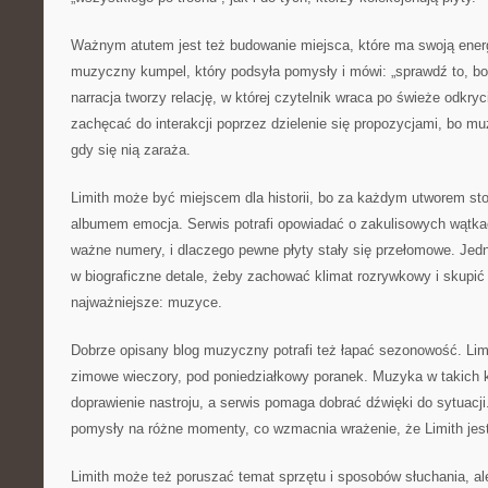
Ważnym atutem jest też budowanie miejsca, które ma swoją energ
muzyczny kumpel, który podsyła pomysły i mówi: „sprawdź to, bo
narracja tworzy relację, w której czytelnik wraca po świeże odkry
zachęcać do interakcji poprzez dzielenie się propozycjami, bo muz
gdy się nią zaraża.
Limith może być miejscem dla historii, bo za każdym utworem st
albumem emocja. Serwis potrafi opowiadać o zakulisowych wątka
ważne numery, i dlaczego pewne płyty stały się przełomowe. Jed
w biograficzne detale, żeby zachować klimat rozrywkowy i skupić
najważniejsze: muzyce.
Dobrze opisany blog muzyczny potrafi też łapać sezonowość. Lim
zimowe wieczory, pod poniedziałkowy poranek. Muzyka w takich k
doprawienie nastroju, a serwis pomaga dobrać dźwięki do sytuacji
pomysły na różne momenty, co wzmacnia wrażenie, że Limith jest
Limith może też poruszać temat sprzętu i sposobów słuchania, ale