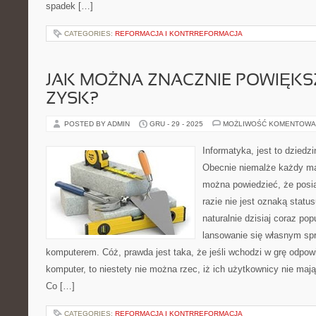
spadek […]
CATEGORIES:
REFORMACJA I KONTRREFORMACJA
JAK MOŻNA ZNACZNIE POWIĘKS
ZYSK?
POSTED BY ADMIN
GRU - 29 - 2025
MOŻLIWOŚĆ KOMENTOWA
Informatyka, jest to dziedzi
Obecnie niemalże każdy ma
można powiedzieć, że pos
razie nie jest oznaką stat
naturalnie dzisiaj coraz po
lansowanie się własnym sp
komputerem. Cóż, prawda jest taka, że jeśli wchodzi w grę odpow
komputer, to niestety nie można rzec, iż ich użytkownicy nie maj
Co […]
CATEGORIES:
REFORMACJA I KONTRREFORMACJA