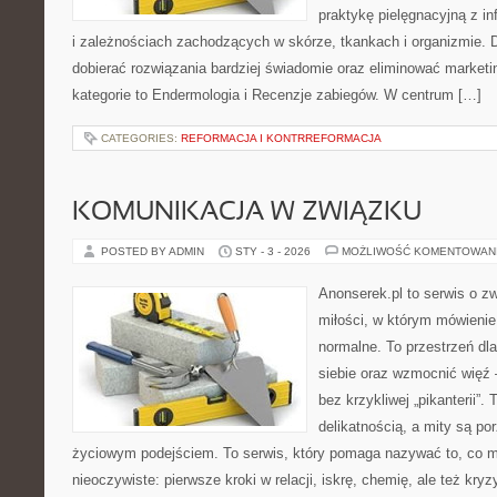
praktykę pielęgnacyjną z i
i zależnościach zachodzących w skórze, tkankach i organizmie. 
dobierać rozwiązania bardziej świadomie oraz eliminować market
kategorie to Endermologia i Recenzje zabiegów. W centrum […]
CATEGORIES:
REFORMACJA I KONTRREFORMACJA
KOMUNIKACJA W ZWIĄZKU
POSTED BY ADMIN
STY - 3 - 2026
MOŻLIWOŚĆ KOMENTOWAN
Anonserek.pl to serwis o z
miłości, w którym mówienie 
normalne. To przestrzeń dl
siebie oraz wzmocnić więź –
bez krzykliwej „pikanterii”.
delikatnością, a mity są p
życiowym podejściem. To serwis, który pomaga nazywać to, co 
nieoczywiste: pierwsze kroki w relacji, iskrę, chemię, ale też kry