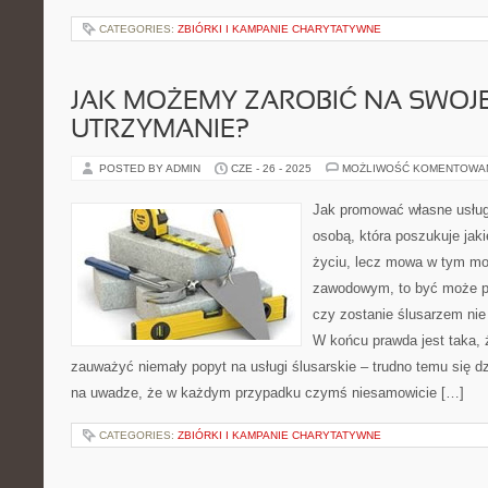
CATEGORIES:
ZBIÓRKI I KAMPANIE CHARYTATYWNE
JAK MOŻEMY ZAROBIĆ NA SWOJ
UTRZYMANIE?
POSTED BY ADMIN
CZE - 26 - 2025
MOŻLIWOŚĆ KOMENTOWA
Jak promować własne usługi
osobą, która poszukuje jak
życiu, lecz mowa w tym mo
zawodowym, to być może po
czy zostanie ślusarzem nie
W końcu prawda jest taka,
zauważyć niemały popyt na usługi ślusarskie – trudno temu się d
na uwadze, że w każdym przypadku czymś niesamowicie […]
CATEGORIES:
ZBIÓRKI I KAMPANIE CHARYTATYWNE