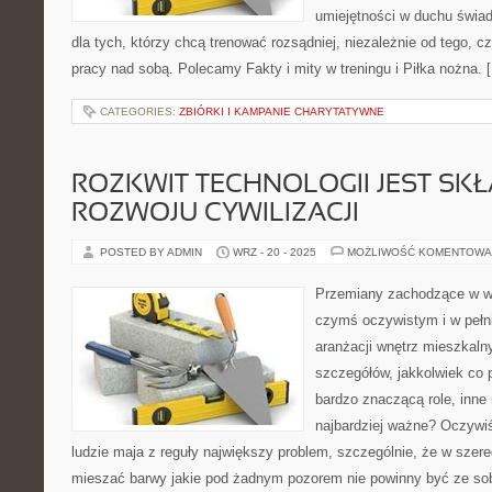
umiejętności w duchu świad
dla tych, którzy chcą trenować rozsądniej, niezależnie od tego, cz
pracy nad sobą. Polecamy Fakty i mity w treningu i Piłka nożna. 
CATEGORIES:
ZBIÓRKI I KAMPANIE CHARYTATYWNE
ROZKWIT TECHNOLOGII JEST SK
ROZWOJU CYWILIZACJI
POSTED BY ADMIN
WRZ - 20 - 2025
MOŻLIWOŚĆ KOMENTOWA
Przemiany zachodzące w wyn
czymś oczywistym i w pełn
aranżacji wnętrz mieszkalny
szczegółów, jakkolwiek co p
bardzo znaczącą role, inne 
najbardziej ważne? Oczywiś
ludzie maja z reguły największy problem, szczególnie, że w sze
mieszać barwy jakie pod żadnym pozorem nie powinny być ze so