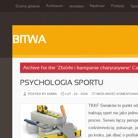
Archiwum
Nadmiar
Przepija
Strona główna
Jarosław
Spis
BITWA
Archive for the ‘Zbiórki i kampanie charytatywne’ C
PSYCHOLOGIA SPORTU
POSTED BY ADMIN
LUT - 24 - 2026
MOŻLIWOŚĆ KOMENTOWA
TKKF Sieraków to punkt odn
traktują sport nie jako jedn
proces. Serwis łączy pers
codziennością: pokazuje, 
po kroku, jak dbać o profila