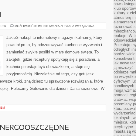
nowa księgar
klub sportow
kultury z ci
I
atmosferę m
elementem t
SOSY
 2026
MOŻLIWOŚĆ KOMENTOWANIA
ZOSTAŁA WYŁĄCZONA
rezonować sz
I
mieszkańców
DRESSINGI
reakcje. W t
JakieSmaki.pl to internetowy magazyn kulinarny, który
odpowiedzial
powstał po to, by odczarowywać kuchenne wyzwania i
Przestają m
odległych in
zamieniać zwykłe posiłki w małe domowe święta. To
bardzo wiele
konsekwentni
zakątek, gdzie receptury spotykają się z poradami, a
jak nowe tec
kuchnia przestaje być obowiązkiem, a staje się
ją niszczyć.
odbierze mn
przyjemnością. Niezależnie od tego, czy gotujesz
bo wszystko
ierwsze kroki, znajdziesz tu sprawdzone rozwiązania, które
cyfrowym lu
handlowych. 
lepiej. Polecamy Gotowanie dla dzieci i Dania sezonowe. W
mogą wzmacn
promocji reg
ułatwiać wsp
przemiany po
IEM
która pozwa
wydarzeniac
lokalnych t
miejsca, któ
peryferyjne.
 ENERGOOSZCZĘDNE
miasta są w
się z odpływ