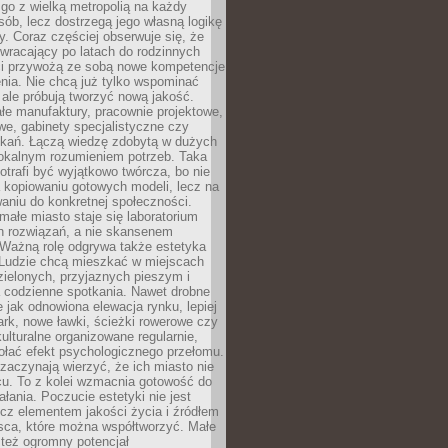
go z wielką metropolią na każdy
ób, lecz dostrzegą jego własną logikę
ty. Coraz częściej obserwuje się, że
wracający po latach do rodzinnych
i przywożą ze sobą nowe kompetencje
nia. Nie chcą już tylko wspominać
 ale próbują tworzyć nową jakość.
łe manufaktury, pracownie projektowe,
we, gabinety specjalistyczne czy
tkań. Łączą wiedzę zdobytą w dużych
lokalnym rozumieniem potrzeb. Taka
trafi być wyjątkowo twórcza, bo nie
a kopiowaniu gotowych modeli, lecz na
aniu do konkretnej społeczności.
małe miasto staje się laboratorium
h rozwiązań, a nie skansenem
Ważną rolę odgrywa także estetyka
. Ludzie chcą mieszkać w miejscach
ielonych, przyjaznych pieszym i
a codzienne spotkania. Nawet drobne
e jak odnowiona elewacja rynku, lepiej
rk, nowe ławki, ścieżki rowerowe czy
ulturalne organizowane regularnie,
ołać efekt psychologicznego przełomu.
aczynają wierzyć, że ich miasto nie
cu. To z kolei wzmacnia gotowość do
ałania. Poczucie estetyki nie jest
cz elementem jakości życia i źródłem
sca, które można współtworzyć. Małe
też ogromny potencjał