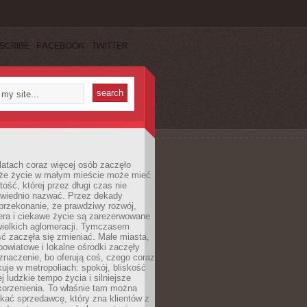
SCRIBE
FACEBOOK
TWITTER
latach coraz więcej osób zaczęło
 że życie w małym mieście może mieć
ość, której przez długi czas nie
wiednio nazwać. Przez dekady
przekonanie, że prawdziwy rozwój,
era i ciekawe życie są zarezerwowane
wielkich aglomeracji. Tymczasem
ć zaczęła się zmieniać. Małe miasta,
owiatowe i lokalne ośrodki zaczęły
naczenie, bo oferują coś, czego coraz
kuje w metropoliach: spokój, bliskość
ej ludzkie tempo życia i silniejsze
korzenienia. To właśnie tam można
kać sprzedawcę, który zna klientów z