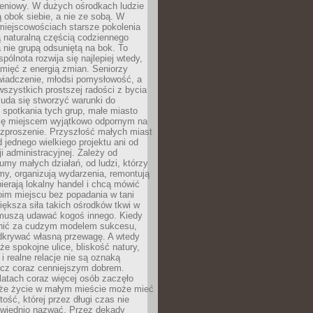
eniowy. W dużych ośrodkach ludzie
ą obok siebie, a nie ze sobą. W
miejscowościach starsze pokolenia
 naturalną częścią codziennego
a nie grupą odsuniętą na bok. To
pólnota rozwija się najlepiej wtedy,
mięć z energią zmian. Seniorzy
iadczenie, młodsi pomysłowość, a
wszystkich prostszej radości z bycia
 uda się stworzyć warunki do
spotkania tych grup, małe miasto
ię miejscem wyjątkowo odpornym na
ozproszenie. Przyszłość małych miast
d jednego wielkiego projektu ani od
ji administracyjnej. Zależy od
umy małych działań, od ludzi, którzy
rmy, organizują wydarzenia, remontują
ierają lokalny handel i chcą mówić
oim miejscu bez popadania w tani
iększa siła takich ośrodków tkwi w
 muszą udawać kogoś innego. Kiedy
onić za cudzym modelem sukcesu,
dkrywać własną przewagę. A wtedy
 że spokojne ulice, bliskość natury,
 i realne relacje nie są oznaką
ecz coraz cenniejszym dobrem.
latach coraz więcej osób zaczęło
 że życie w małym mieście może mieć
ość, której przez długi czas nie
wiednio nazwać. Przez dekady