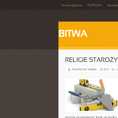
Archiwum
Strona główna
Jarosł
BITWA
RELIGIE STAROŻ
POSTED BY ADMIN
STY - 31 -
można przemierzać krok po kroku. 