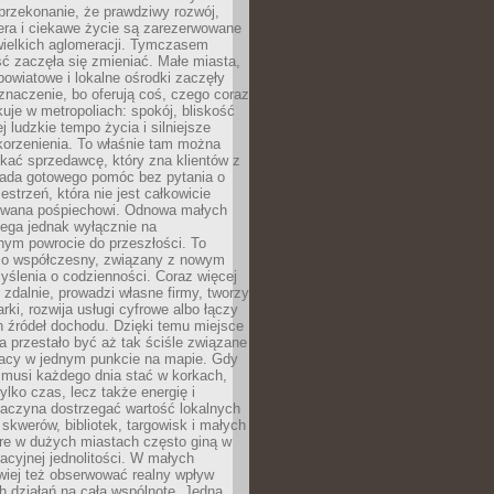
przekonanie, że prawdziwy rozwój,
era i ciekawe życie są zarezerwowane
wielkich aglomeracji. Tymczasem
ć zaczęła się zmieniać. Małe miasta,
owiatowe i lokalne ośrodki zaczęły
naczenie, bo oferują coś, czego coraz
kuje w metropoliach: spokój, bliskość
ej ludzkie tempo życia i silniejsze
korzenienia. To właśnie tam można
kać sprzedawcę, który zna klientów z
siada gotowego pomóc bez pytania o
estrzeń, która nie jest całkowicie
wana pośpiechowi. Odnowa małych
lega jednak wyłącznie na
nym powrocie do przeszłości. To
zo współczesny, związany z nowym
ślenia o codzienności. Coraz więcej
 zdalnie, prowadzi własne firmy, tworzy
rki, rozwija usługi cyfrowe albo łączy
h źródeł dochodu. Dzięki temu miejsce
 przestało być aż tak ściśle związane
racy w jednym punkcie na mapie. Gdy
 musi każdego dnia stać w korkach,
tylko czas, lecz także energię i
aczyna dostrzegać wartość lokalnych
, skwerów, bibliotek, targowisk i małych
óre w dużych miastach często giną w
racyjnej jednolitości. W małych
wiej też obserwować realny wpływ
 działań na całą wspólnotę. Jedna