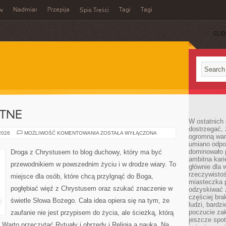
Nadmiar
Przepija
Tagi
Tagi
aw
Spis Treści
SUB
YTNE
W ostatnich 
dostrzegać,
RELIGIE
 2026
MOŻLIWOŚĆ KOMENTOWANIA
ZOSTAŁA WYŁĄCZONA
ogromną wart
STAROŻYTNE
umiano odpo
dominowało 
Droga z Chrystusem to blog duchowy, który ma być
ambitna kari
przewodnikiem w powszednim życiu i w drodze wiary. To
głównie dla 
rzeczywistoś
miejsce dla osób, które chcą przylgnąć do Boga,
miasteczka p
pogłębiać więź z Chrystusem oraz szukać znaczenie w
odzyskiwać z
częściej bra
świetle Słowa Bożego. Cała idea opiera się na tym, że
ludzi, bardzi
poczucie za
zaufanie nie jest przypisem do życia, ale ścieżką, którą
jeszcze spot
Warto przeczytać Rytuały i obrzędy i Religia a nauka. Na