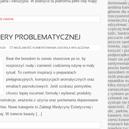
jalna i inkluzyjna. W praktyce ta platforma pełni rolę mapy
dominowało 
ambitna kari
głównie dla 
rzeczywistoś
O CIASTA
miasteczka p
odzyskiwać z
częściej bra
ludzi, bardzi
CERY PROBLEMATYCZNEJ
poczucie za
jeszcze spot
imienia, są
KOSMETYKI
 2026
MOŻLIWOŚĆ KOMENTOWANIA
ZOSTAŁA WYŁĄCZONA
korzyść i prz
DO
CERY
podporządko
PROBLEMATYCZNEJ
Beat the boredom to serwis stworzone po to, by
miast nie po
sentymental
rozproszyć nudę i zamienić codzienną rutynę w mały
proces bard
sposobem my
rytuał. To centrum inspiracji o preparatach
osób pracuje
pielęgnacyjnych, kompozycjach aromatycznych oraz
niewielkie ma
kilka różnyc
emaliach paznokciowych. Jeśli szukasz pomysłów,
zamieszkania
chcesz lepiej rozumieć formułę i wybierać produkty
z rynkiem p
człowiek nie
 instrukcje, wrażenia z użycia oraz porównania dopasowane
zyskuje nie 
uważność. Z
ylów. Nowe kategorie to Zabiegi Medycyny Estetycznej i
ulic, parków
ej. W świecie beauty […]
kawiarni, kt
cieniu korpo
miastach łat
pojedynczych