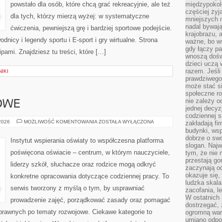
powstało dla osób, które chcą grać rekreacyjnie, ale też
międzypokol
częściej żyj
dla tych, którzy mierzą wyżej: w systematyczne
mniejszych 
nadal bywają
ćwiczenia, pewniejszą grę i bardziej sportowe podejście.
krajobrazu, 
icy i legendy sportu i E-sport i gry wirtualne. Strona
ważne, bo ws
gdy łączy pa
pami. Znajdziesz tu treści, które […]
wnoszą dośw
dzieci uczą 
razem. Jeśli
IKI
prawdziwego 
może stać s
społeczne r
nie zależy o
OWE
jednej decyz
codziennej s
PRAWO
 2026
MOŻLIWOŚĆ KOMENTOWANIA
ZOSTAŁA WYŁĄCZONA
zakładają fi
OŚWIATOWE
budynki, wsp
dobrze o sw
Instytut wspierania oświaty to współczesna platforma
slogan. Najw
poświęcona oświacie – centrum, w którym nauczyciele,
tym, że nie
przestają g
liderzy szkół, słuchacze oraz rodzice mogą odkryć
zaczynają o
okazuje się,
konkretne opracowania dotyczące codziennej pracy. To
ludzka skala
serwis tworzony z myślą o tym, by usprawniać
zacofania, l
W ostatnich 
prowadzenie zajęć, porządkować zasady oraz pomagać
dostrzegać,
prawnych po tematy rozwojowe. Ciekawe kategorie to
ogromną wart
umiano odpo