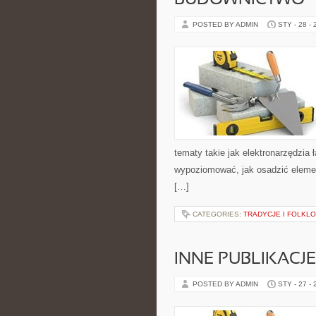
BUDOWNICTWO
POSTED BY ADMIN
STY - 28 -
tematy takie jak elektronarzędzia
wypoziomować, jak osadzić elemen
[…]
CATEGORIES:
TRADYCJE I FOLKL
INNE PUBLIKACJE
POSTED BY ADMIN
STY - 27 -