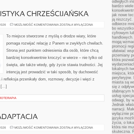
odległych in
bardzo wiele
konsekwentni
ISTYKA CHRZEŚCIJAŃSKA
jak nowe tec
ją niszczyć.
odbierze mn
DUCHOWOŚĆ
 2026
MOŻLIWOŚĆ KOMENTOWANIA
ZOSTAŁA WYŁĄCZONA
I
bo wszystko
MISTYKA
cyfrowym lu
CHRZEŚCIJAŃSKA
To miejsce stworzone z myślą o drodze wiary, które
handlowych. 
mogą wzmacn
pomaga rozwijać relację z Panem w zwykłych chwilach.
promocji reg
Strona jest punktem odniesienia dla osób, które chcą
ułatwiać wsp
przemiany po
bardziej konsekwentnie kroczyć w wierze – nie tylko od
która pozwa
wydarzeniac
święta, ale także wtedy, gdy życie stawia trudności. Jej
lokalnych t
intencją jest prowadzić w taki sposób, by duchowość
miejsca, któ
peryferyjne.
i refleksja przenikały dom, rozmowy, decyzje i więzi z
miasta są w
 […]
się z odpływ
słabnącym h
usług specja
ZJOTERAPIA
odwagi, by w
Jednak właśn
narracji. Ma
wyłącznie p
ADAPTACJA
języka możli
życia, o lok
która nie mu
PRZEDSZKOLE
 2026
MOŻLIWOŚĆ KOMENTOWANIA
ZOSTAŁA WYŁĄCZONA
I
skuteczna. P
ADAPTACJA