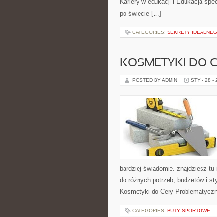
Kariery w edukacji i Edukacja spec
po świecie […]
CATEGORIES:
SEKRETY IDEALNEG
KOSMETYKI DO 
POSTED BY ADMIN
STY - 28 -
bardziej świadomie, znajdziesz tu
do różnych potrzeb, budżetów i st
Kosmetyki do Cery Problematyczn
CATEGORIES:
BUTY SPORTOWE