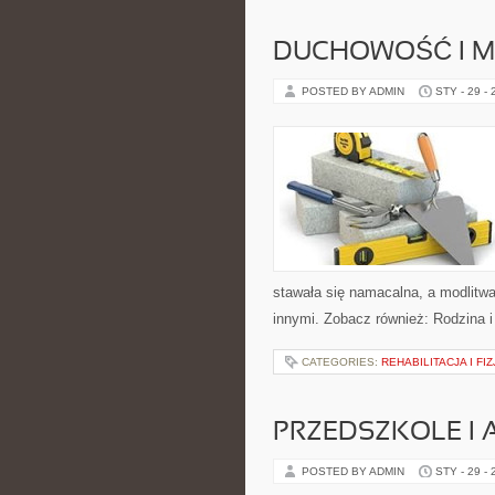
DUCHOWOŚĆ I M
POSTED BY ADMIN
STY - 29 -
stawała się namacalna, a modlitwa 
innymi. Zobacz również: Rodzina i
CATEGORIES:
REHABILITACJA I FI
PRZEDSZKOLE I 
POSTED BY ADMIN
STY - 29 -