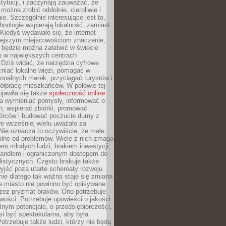
stytucji, i zaczynają zauważać, że
 można zrobić oddolnie, cierpliwie i
e. Szczególnie interesujące jest to,
hnologie wspierają lokalność, zamiast
 Kiedyś wydawało się, że internet
iejszym miejscowościom znaczenie,
 będzie można załatwić w świecie
b w największych centrach
Dziś widać, że narzędzia cyfrowe
iać lokalne więzi, pomagać w
ionalnych marek, przyciągać turystów i
ółpracę mieszkańców. W połowie tej
jawiła się także
społeczność online
la wymieniać pomysły, informować o
h, wspierać zbiórki, promować
wórców i budować poczucie dumy z
re wcześniej wielu uważało za
 Nie oznacza to oczywiście, że małe
olne od problemów. Wiele z nich zmaga
em młodych ludzi, brakiem inwestycji,
andlem i ograniczonym dostępem do
listycznych. Często brakuje także
yjść poza utarte schematy rozwoju.
ie dlatego tak ważna staje się zmiana
łe miasto nie powinno być opisywane
rzez pryzmat braków. Ono potrzebuje
wości. Potrzebuje opowieści o jakości
alnym potencjale, o przedsiębiorczości,
si być spektakularna, aby była
otrzebuje także ludzi, którzy nie będą