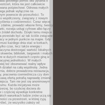
siada gotowego pomóc bez pytania o
estrzeń, która nie jest całkowicie
wana pośpiechowi. Odnowa małych
lega jednak wyłącznie na
nym powrocie do przeszłości. To
zo współczesny, związany z nowym
ślenia o codzienności. Coraz więcej
 zdalnie, prowadzi własne firmy, tworzy
rki, rozwija usługi cyfrowe albo łączy
h źródeł dochodu. Dzięki temu miejsce
 przestało być aż tak ściśle związane
racy w jednym punkcie na mapie. Gdy
 musi każdego dnia stać w korkach,
tylko czas, lecz także energię i
aczyna dostrzegać wartość lokalnych
, skwerów, bibliotek, targowisk i małych
óre w dużych miastach często giną w
racyjnej jednolitości. W małych
wiej też obserwować realny wpływ
 działań na całą wspólnotę. Jedna
nia, dobrze prowadzona restauracja,
y, pracownia rzemieślnicza czy dom
ekawą ofertą potrafią naprawdę zmienić
iejsca. Tam nie jest się anonimowym
łumu. Każda inicjatywa może
erzej, bo szybciej dociera do
 i częściej wywołuje konkretne
akich warunkach ludzie znów uczą się
ności za przestrzeń, w której żyją.
yśleć, że wszystko zależy od