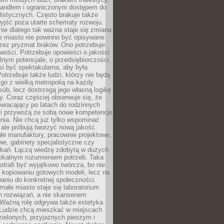
andlem i ograniczonym dostępem do
listycznych. Często brakuje także
yjść poza utarte schematy rozwoju.
ie dlatego tak ważna staje się zmiana
łe miasto nie powinno być opisywane
rzez pryzmat braków. Ono potrzebuje
wości. Potrzebuje opowieści o jakości
alnym potencjale, o przedsiębiorczości,
si być spektakularna, aby była
otrzebuje także ludzi, którzy nie będą
go z wielką metropolią na każdy
ób, lecz dostrzegą jego własną logikę
ty. Coraz częściej obserwuje się, że
wracający po latach do rodzinnych
i przywożą ze sobą nowe kompetencje
nia. Nie chcą już tylko wspominać
 ale próbują tworzyć nową jakość.
łe manufaktury, pracownie projektowe,
we, gabinety specjalistyczne czy
tkań. Łączą wiedzę zdobytą w dużych
lokalnym rozumieniem potrzeb. Taka
trafi być wyjątkowo twórcza, bo nie
a kopiowaniu gotowych modeli, lecz na
aniu do konkretnej społeczności.
małe miasto staje się laboratorium
h rozwiązań, a nie skansenem
Ważną rolę odgrywa także estetyka
. Ludzie chcą mieszkać w miejscach
ielonych, przyjaznych pieszym i