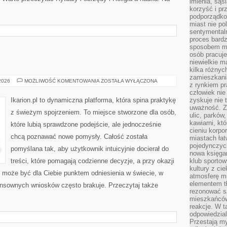
imienia, są
korzyść i prz
podporządko
miast nie po
sentymental
proces bard
sposobem my
osób pracuje
niewielkie ma
kilka różnyc
zamieszkania
HIPOTERAPIA
 2026
MOŻLIWOŚĆ KOMENTOWANIA
ZOSTAŁA WYŁĄCZONA
z rynkiem p
człowiek nie
Ikarion.pl to dynamiczna platforma, która spina praktykę
zyskuje nie 
uważność. Z
z świeżym spojrzeniem. To miejsce stworzone dla osób,
ulic, parków
kawiarni, kt
które lubią sprawdzone podejście, ale jednocześnie
cieniu korpo
chcą poznawać nowe pomysły. Całość została
miastach łat
pojedynczych
pomyślana tak, aby użytkownik intuicyjnie docierał do
nowa księgar
treści, które pomagają codzienne decyzje, a przy okazji
klub sportow
kultury z ci
l może być dla Ciebie punktem odniesienia w świecie, w
atmosferę m
elementem t
sensownych wniosków często brakuje. Przeczytaj także
rezonować sz
mieszkańców
reakcje. W t
odpowiedzial
Przestają m