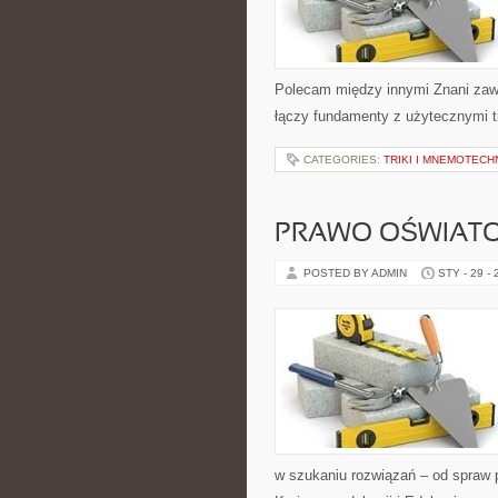
Polecam między innymi Znani zawodn
łączy fundamenty z użytecznymi ti
CATEGORIES:
TRIKI I MNEMOTECHN
PRAWO OŚWIAT
POSTED BY ADMIN
STY - 29 -
w szukaniu rozwiązań – od spraw 