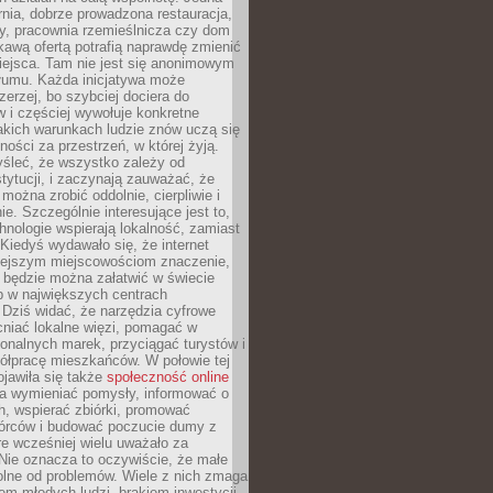
nia, dobrze prowadzona restauracja,
y, pracownia rzemieślnicza czy dom
ekawą ofertą potrafią naprawdę zmienić
iejsca. Tam nie jest się anonimowym
łumu. Każda inicjatywa może
erzej, bo szybciej dociera do
 i częściej wywołuje konkretne
akich warunkach ludzie znów uczą się
ności za przestrzeń, w której żyją.
yśleć, że wszystko zależy od
stytucji, i zaczynają zauważać, że
 można zrobić oddolnie, cierpliwie i
e. Szczególnie interesujące jest to,
hnologie wspierają lokalność, zamiast
 Kiedyś wydawało się, że internet
iejszym miejscowościom znaczenie,
 będzie można załatwić w świecie
b w największych centrach
Dziś widać, że narzędzia cyfrowe
iać lokalne więzi, pomagać w
ionalnych marek, przyciągać turystów i
ółpracę mieszkańców. W połowie tej
jawiła się także
społeczność online
la wymieniać pomysły, informować o
h, wspierać zbiórki, promować
wórców i budować poczucie dumy z
re wcześniej wielu uważało za
 Nie oznacza to oczywiście, że małe
olne od problemów. Wiele z nich zmaga
em młodych ludzi, brakiem inwestycji,