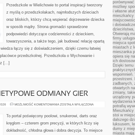
porównywać 
Przedszkole w Wielichowie to portal inspiracji tworzony
możliwy spos
i własne atu
z myślą o przedszkolakach, najmłodszych dzieciach
mieszkańcy 
oraz bliskich, którzy chcą wspierać dojrzewanie dziecka
miejscowośc
i doświadcze
w sposób mądry. Strona gromadzi sprawdzone
dzieciństwa,
Otwierają ma
podpowiedzi dotyczące codzienności z dzieckiem,
firmy usługo
towarzyszenia, a także tego, jak budować relację opartą
miejsca spo
miastach z 
 wiedza łączy się z doświadczeniem, dzięki czemu łatwiej
mieszanka po
placówce przedszkolnej. Przedszkola o Wychowanie i
opiera się n
ich dostosow
sz […]
Dzięki temu 
praktycznyc
wspomnień. 
przestrzeni
zadbanych, z
otwartych n
zmiany, taki
NIETYPOWE ODMIANY GIER
urządzony pa
wydarzenia k
CIEKAWOSTKI
 2026
MOŻLIWOŚĆ KOMENTOWANIA
ZOSTAŁA WYŁĄCZONA
potrafią wyw
I
Mieszkańcy z
NIETYPOWE
ODMIANY
stoi w miejs
To portal poświęcony poolowi, snukerowi, darts oraz
GIER
dalszego dzi
kręglom – czterem grom precyzji, w których liczy się
luksusem, le
dumy z miej
dokładność, chłodna głowa i dobra decyzja. To miejsce
miasta mają 