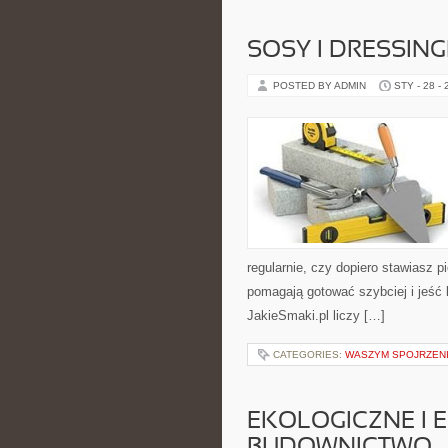
SOSY I DRESSING
POSTED BY ADMIN
STY - 28 -
regularnie, czy dopiero stawiasz p
pomagają gotować szybciej i jeść 
JakieSmaki.pl liczy […]
CATEGORIES:
WASZYM SPOJRZEN
EKOLOGICZNE I