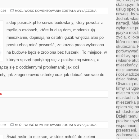
słabnącym h
usług specja
EKOLOGICZNE
 2026
MOŻLIWOŚĆ KOMENTOWANIA
ZOSTAŁA WYŁĄCZONA
odwagi, by w
I
ENERGOOSZCZĘDNE
Jednak właśn
BUDOWNICTWO
sklep-pusmak.pl to serwis budowlany, który powstał z
narracji. Ma
wyłącznie p
myślą o osobach, które budują dom, modernizują
języka możli
życia, o lok
mieszkanie, dopinają na ostatni guzik wnętrza albo po
która nie mu
prostu chcą mieć pewność, że każda praca wykonana
skuteczna. P
porównywać 
na budowie będzie zrobiona bez fuszerki. To miejsce, w
możliwy spos
którym sprzęt spotykają się z praktyczną wiedzą, a
i własne atu
mieszkańcy 
 łączą się z codziennymi problemami: jak coś
miejscowośc
i doświadcze
ty, jak zregenerować usterkę oraz jak dobrać surowce do
dzieciństwa,
Otwierają ma
firmy usługo
miejsca spo
OR
miastach z 
mieszanka po
opiera się n
ich dostosow
Dzięki temu 
praktycznyc
INNE
 2026
MOŻLIWOŚĆ KOMENTOWANIA
ZOSTAŁA WYŁĄCZONA
wspomnień. 
PUBLIKACJE
przestrzeni
zadbanych, z
Świat roślin to miejsce, w której miłość do zieleni