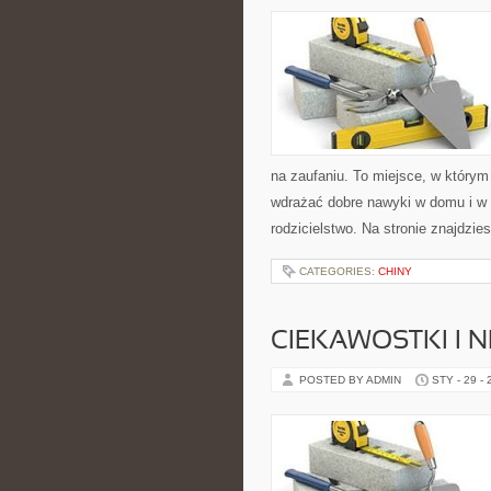
na zaufaniu. To miejsce, w którym
wdrażać dobre nawyki w domu i w 
rodzicielstwo. Na stronie znajdzie
CATEGORIES:
CHINY
CIEKAWOSTKI I 
POSTED BY ADMIN
STY - 29 -