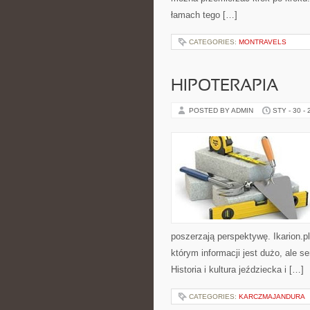
łamach tego […]
CATEGORIES:
MONTRAVELS
HIPOTERAPIA
POSTED BY ADMIN
STY - 30 -
poszerzają perspektywę. Ikarion.p
którym informacji jest dużo, ale 
Historia i kultura jeździecka i […]
CATEGORIES:
KARCZMAJANDURA