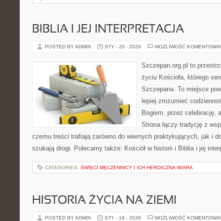
BIBLIA I JEJ INTERPRETACJA
POSTED BY ADMIN
STY - 20 - 2026
MOŻLIWOŚĆ KOMENTOWA
Szczepan.org.pl to przestrz
życiu Kościoła, którego ser
Szczepana. To miejsce pows
lepiej zrozumieć codzienno
Bogiem, przez celebrację, a
Strona łączy tradycję z ws
czemu treści trafiają zarówno do wiernych praktykujących, jak i do
szukają drogi. Polecamy także: Kościół w historii i Biblia i jej inte
CATEGORIES:
ŚWIĘCI MĘCZENNICY I ICH HEROICZNA WIARA
HISTORIA ŻYCIA NA ZIEMI
POSTED BY ADMIN
STY - 18 - 2026
MOŻLIWOŚĆ KOMENTOWA