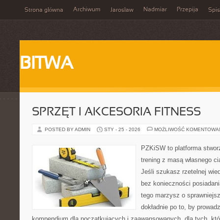
Archiwum
Nadmiar
Przepija
Strona główna
Jarosław
Spis
BITWA
SPRZĘT I AKCESORIA FITNESS
POSTED BY ADMIN
STY - 25 - 2026
MOŻLIWOŚĆ KOMENTOWA
PZKiSW to platforma stworz
trening z masą własnego cia
Jeśli szukasz rzetelnej wi
bez konieczności posiadania
tego marzysz o sprawniejsz
dokładnie po to, by prowadz
kompendium dla początkujących i zaawansowanych, dla tych, któ