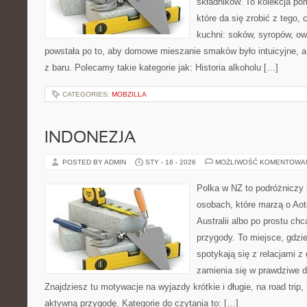
składników. To kolekcja p
które da się zrobić z tego,
kuchni: soków, syropów, ow
powstała po to, aby domowe mieszanie smaków było intuicyjne, a
z baru. Polecamy takie kategorie jak: Historia alkoholu […]
CATEGORIES:
MOBZILLA
INDONEZJA
POSTED BY ADMIN
STY - 16 - 2026
MOŻLIWOŚĆ KOMENTOWA
Polka w NZ to podróżniczy 
osobach, które marzą o Aot
Australii albo po prostu ch
przygody. To miejsce, gdzi
spotykają się z relacjami z 
zamienia się w prawdziwe 
Znajdziesz tu motywacje na wyjazdy krótkie i długie, na road trip,
aktywną przygodę. Kategorie do czytania to: […]