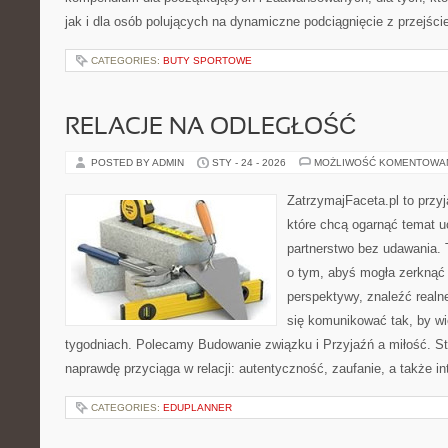
jak i dla osób polujących na dynamiczne podciągnięcie z przejśc
CATEGORIES:
BUTY SPORTOWE
RELACJE NA ODLEGŁOŚĆ
POSTED BY ADMIN
STY - 24 - 2026
MOŻLIWOŚĆ KOMENTOWA
ZatrzymajFaceta.pl to przyj
które chcą ogarnąć temat 
partnerstwo bez udawania. 
o tym, abyś mogła zerknąć 
perspektywy, znaleźć real
się komunikować tak, by wię
tygodniach. Polecamy Budowanie związku i Przyjaźń a miłość. St
naprawdę przyciąga w relacji: autentyczność, zaufanie, a także in
CATEGORIES:
EDUPLANNER