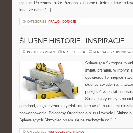
pyszne. Polecamy także Przepisy kulinarne i Dieta i zdrowe odżyw
ideą, że dobre […]
CATEGORIES:
PRAWO I DOTACJE
ŚLUBNE HISTORIE I INSPIRACJE
POSTED BY ADMIN
STY - 21 - 2026
MOŻLIWOŚĆ KOMENTOWA
Śpiewające Skrzypce to on
światu brzmień, w którym s
opowieści. To miejsce stwo
słuchać świadomie, a także 
pogłębiać warsztat na ins
Strona łączy muzyczne cie
poradami, dzięki czemu czytelnik może oswoić instrument niezal
zaawansowania. Polecamy Organizacja ślubu i wesela i Ślubne histo
Śpiewających Skrzypiec opiera się na zachwycie do […]
CATEGORIES:
WSPÓŁCZESNE TRENDY