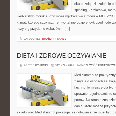
skuteczniej. Niezależnie od
spinning, karpiarstwo, met
wędkarstwo morskie, czy może wędkarstwo zimowe – MOCZYKIJE
klimat, którego szukasz. Ten wortal nie udaje encyklopedii oderwa
liczy się przydatne wskazówki. […]
CATEGORIES:
BUDŻET I FINANSE
DIETA I ZDROWE ODŻYWIANIE
POSTED BY ADMIN
STY - 22 - 2026
MOŻLIWOŚĆ KOMENTOWA
Mediaknorr.pl to praktyczny
z myślą o osobach szukają
kuchni. To miejsce dla tyc
sprawnie, a jednocześnie 
potraw. Na stronie znajdzie
dania, które można przygo
składników. Mediaknorr.pl pokazuje, że gotowanie nie musi być c