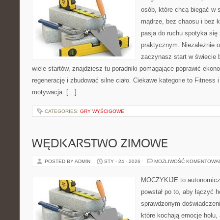
osób, które chcą biegać w s
mądrze, bez chaosu i bez ko
pasja do ruchu spotyka si
praktycznym. Niezależnie o
zaczynasz start w świecie
wiele startów, znajdziesz tu poradniki pomagające poprawić ekon
regenerację i zbudować silne ciało. Ciekawe kategorie to Fitness 
motywacja. […]
CATEGORIES:
GRY WYŚCIGOWE
WĘDKARSTWO ZIMOWE
POSTED BY ADMIN
STY - 24 - 2026
MOŻLIWOŚĆ KOMENTOWA
MOCZYKIJE to autonomiczny
powstał po to, aby łączyć 
sprawdzonym doświadczenie
które kochają emocje holu, 