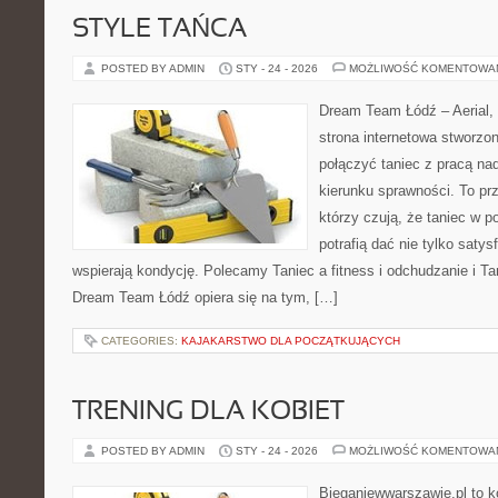
STYLE TAŃCA
POSTED BY ADMIN
STY - 24 - 2026
MOŻLIWOŚĆ KOMENTOWA
Dream Team Łódź – Aerial, 
strona internetowa stworzon
połączyć taniec z pracą nad
kierunku sprawności. To pr
którzy czują, że taniec w p
potrafią dać nie tylko satysf
wspierają kondycję. Polecamy Taniec a fitness i odchudzanie i Tan
Dream Team Łódź opiera się na tym, […]
CATEGORIES:
KAJAKARSTWO DLA POCZĄTKUJĄCYCH
TRENING DLA KOBIET
POSTED BY ADMIN
STY - 24 - 2026
MOŻLIWOŚĆ KOMENTOWA
Bieganiewwarszawie.pl to 