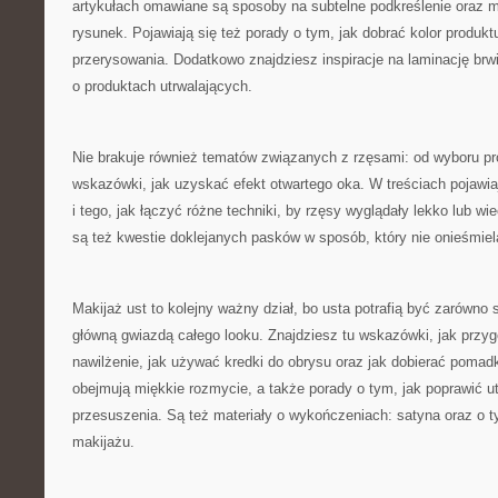
artykułach omawiane są sposoby na subtelne podkreślenie oraz m
rysunek. Pojawiają się też porady o tym, jak dobrać kolor produktu
przerysowania. Dodatkowo znajdziesz inspiracje na laminację brw
o produktach utrwalających.
Nie brakuje również tematów związanych z rzęsami: od wyboru p
wskazówki, jak uzyskać efekt otwartego oka. W treściach pojawiają
i tego, jak łączyć różne techniki, by rzęsy wyglądały lekko lub
są też kwestie doklejanych pasków w sposób, który nie onieśmiela
Makijaż ust to kolejny ważny dział, bo usta potrafią być zarówno
główną gwiazdą całego looku. Znajdziesz tu wskazówki, jak przy
nawilżenie, jak używać kredki do obrysu oraz jak dobierać pomad
obejmują miękkie rozmycie, a także porady o tym, jak poprawić u
przesuszenia. Są też materiały o wykończeniach: satyna oraz o ty
makijażu.