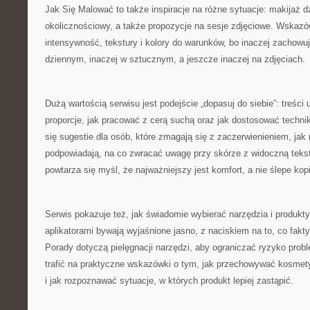
Jak Się Malować to także inspiracje na różne sytuacje: makijaż d
okolicznościowy, a także propozycje na sesje zdjęciowe. Wskaz
intensywność, tekstury i kolory do warunków, bo inaczej zachowuj
dziennym, inaczej w sztucznym, a jeszcze inaczej na zdjęciach.
Dużą wartością serwisu jest podejście „dopasuj do siebie”: treści 
proporcje, jak pracować z cerą suchą oraz jak dostosować techni
się sugestie dla osób, które zmagają się z zaczerwienieniem, jak 
podpowiadają, na co zwracać uwagę przy skórze z widoczną tekst
powtarza się myśl, że najważniejszy jest komfort, a nie ślepe kop
Serwis pokazuje też, jak świadomie wybierać narzędzia i produkt
aplikatorami bywają wyjaśnione jasno, z naciskiem na to, co fakt
Porady dotyczą pielęgnacji narzędzi, aby ograniczać ryzyko pro
trafić na praktyczne wskazówki o tym, jak przechowywać kosmety
i jak rozpoznawać sytuacje, w których produkt lepiej zastąpić.