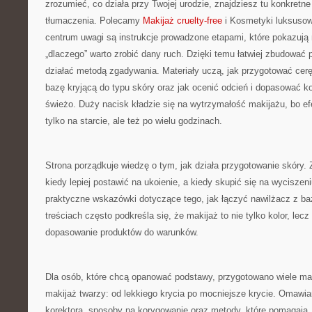
zrozumieć, co działa przy Twojej urodzie, znajdziesz tu konkretne
tłumaczenia. Polecamy
Makijaż cruelty-free
i Kosmetyki luksuso
centrum uwagi są instrukcje prowadzone etapami, które pokazują ni
„dlaczego” warto zrobić dany ruch. Dzięki temu łatwiej zbudować 
działać metodą zgadywania. Materiały uczą, jak przygotować cerę
bazę kryjącą do typu skóry oraz jak ocenić odcień i dopasować ko
świeżo. Duży nacisk kładzie się na wytrzymałość makijażu, bo e
tylko na starcie, ale też po wielu godzinach.
Strona porządkuje wiedzę o tym, jak działa przygotowanie skóry. 
kiedy lepiej postawić na ukoienie, a kiedy skupić się na wyciszeni
praktyczne wskazówki dotyczące tego, jak łączyć nawilżacz z b
treściach często podkreśla się, że makijaż to nie tylko kolor, lec
dopasowanie produktów do warunków.
Dla osób, które chcą opanować podstawy, przygotowano wiele ma
makijaż twarzy: od lekkiego krycia po mocniejsze krycie. Omawia
korektora, sposoby na korygowanie oraz metody, które pomagają, 