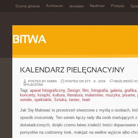
Archiwum
Nadmiar
Przepija
Strona główna
Jarosław
Spis
BITWA
KALENDARZ PIELĘGNACYJNY
POSTED BY ADMIN
POSTED ON STY - 8 - 2026
MOŻLIWOŚĆ K
WYŁĄCZONA
Tagi:
aparat fotograficzny
,
Design
,
film
,
fotografia
,
galeria
,
grafika
koncerty
,
książki
,
kultura
,
literatura
,
malarstwo
,
muzyka
,
pisanie
,
seriale
,
spektakle
,
Sztuka
,
taniec
,
teatr
Jak Się Malować to przestrzeń stworzone z myślą o osobach, kt
sposób zrozumiały. Ten serwis łączy rady dla osób startujących z 
doświadczonych, dzięki czemu łatwo znaleźć treści dopasowane 
pomysłów na codzienny look, makijaż na wielkie wyjście albo chce