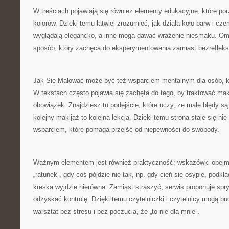
W treściach pojawiają się również elementy edukacyjne, które po
kolorów. Dzięki temu łatwiej zrozumieć, jak działa koło barw i cz
wyglądają elegancko, a inne mogą dawać wrażenie niesmaku. Oma
sposób, który zachęca do eksperymentowania zamiast bezrefleks
Jak Się Malować może być też wsparciem mentalnym dla osób, któ
W tekstach często pojawia się zachęta do tego, by traktować mak
obowiązek. Znajdziesz tu podejście, które uczy, że małe błędy s
kolejny makijaż to kolejna lekcja. Dzięki temu strona staje się nie
wsparciem, które pomaga przejść od niepewności do swobody.
Ważnym elementem jest również praktyczność: wskazówki obejmu
„ratunek”, gdy coś pójdzie nie tak, np. gdy cień się osypie, podkł
kreska wyjdzie nierówna. Zamiast straszyć, serwis proponuje spryt
odzyskać kontrolę. Dzięki temu czytelniczki i czytelnicy mogą 
warsztat bez stresu i bez poczucia, że „to nie dla mnie”.