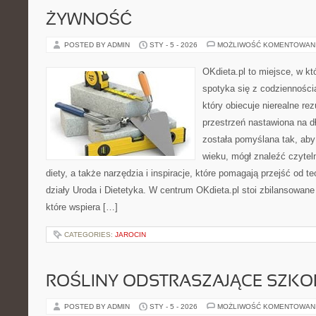
ŻYWNOŚĆ
POSTED BY ADMIN
STY - 5 - 2026
MOŻLIWOŚĆ KOMENTOWAN
OKdieta.pl to miejsce, w 
spotyka się z codziennością
który obiecuje nierealne rez
przestrzeń nastawiona na d
została pomyślana tak, aby
wieku, mógł znaleźć czyte
diety, a także narzędzia i inspiracje, które pomagają przejść od t
działy Uroda i Dietetyka. W centrum OKdieta.pl stoi zbilansowane
które wspiera […]
CATEGORIES:
JAROCIN
ROŚLINY ODSTRASZAJĄCE SZKO
POSTED BY ADMIN
STY - 5 - 2026
MOŻLIWOŚĆ KOMENTOWAN