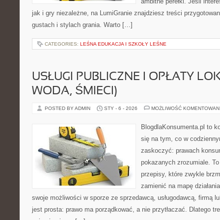
ambitne perełki. Jeśli inte
jak i gry niezależne, na LumiGranie znajdziesz treści przygotowa
gustach i stylach grania. Warto […]
CATEGORIES:
LEŚNA EDUKACJA I SZKOŁY LEŚNE
USŁUGI PUBLICZNE I OPŁATY LO
WODA, ŚMIECI)
POSTED BY ADMIN
STY - 6 - 2026
MOŻLIWOŚĆ KOMENTOWAN
BlogdlaKonsumenta.pl to ko
się na tym, co w codziennym
zaskoczyć: prawach konsum
pokazanych zrozumiale. To 
przepisy, które zwykle brzm
zamienić na mapę działania
swoje możliwości w sporze ze sprzedawcą, usługodawcą, firmą lu
jest prosta: prawo ma porządkować, a nie przytłaczać. Dlatego t