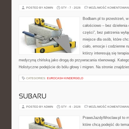
POSTED BY ADMIN
STY - 7 - 2026
MOŻLIWOŚĆ KOMENTOWAN
Bodbam.pl to przestrzeń, w 
całościowo – bez dzielenia 
części”, bez patrzenia wyłą
miejsce dla osób, które chc
ciało, emocje i codzienne n
którzy interesują się terapi
medycyną chińską jako drogą do przywracania równowagi. Kategori
Holistyczne podejście do bólu głowy i migren. Na stronie znajdzies
CATEGORIES:
EUROCASH KINDERGELD
SUBARU
POSTED BY ADMIN
STY - 6 - 2026
MOŻLIWOŚĆ KOMENTOWAN
PrawoJazdyWroclaw.pl to m
które chcą podejść do tema