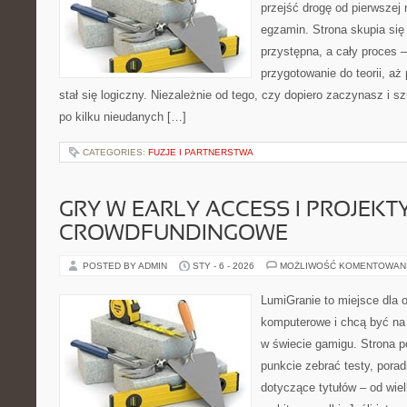
przejść drogę od pierwszej 
egzamin. Strona skupia się
przystępna, a cały proces 
przygotowanie do teorii, a
stał się logiczny. Niezależnie od tego, czy dopiero zaczynasz i s
po kilku nieudanych […]
CATEGORIES:
FUZJE I PARTNERSTWA
GRY W EARLY ACCESS I PROJEKT
CROWDFUNDINGOWE
POSTED BY ADMIN
STY - 6 - 2026
MOŻLIWOŚĆ KOMENTOWAN
LumiGranie to miejsce dla o
komputerowe i chcą być na 
w świecie gamigu. Strona p
punkcie zebrać testy, porad
dotyczące tytułów – od wiel