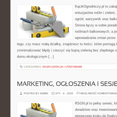
KącikOgrodniczy.pl to zaką
entuzjastów roślin i zieleni
ogród, warzywnik oraz bal
Strona łączy w sobie porad
roślinach balkonowych, a je
wprowadzania zmian przez c
tego, czy masz małą działkę, znajdziesz tu treści, które pomogą 
zminimalizować błędy i cieszyć się bujną zielenią bez zbędnego 
domu ekologicznym […]
CATEGORIES:
EKSPLOATACJA I UTRZYMANIE
MARKETING, OGŁOSZENIA I SESJ
POSTED BY ADMIN
STY - 4 - 2026
MOŻLIWOŚĆ KOMENTOWAN
RSGN.pl to pełny serwis, k
doradztwo oraz inwestowani
pierwszego kroku do finaliz