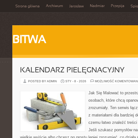
Archiwum
Nadmiar
Przepija
Strona główna
Jarosław
Spis
BITWA
KALENDARZ PIELĘGNACYJNY
POSTED BY ADMIN
STY - 8 - 2026
MOŻLIWOŚĆ KOMENTOWAN
Jak Się Malować to przestr
osobach, które chcą opano
zrozumiały. Ten serwis łącz
z materiałami dla bardziej 
czemu łatwo znaleźć treśc
Jeśli szukasz pomysłów na 
wielkie wyjście albo chcesz po prostu lepiej zrozumieć, co działa 