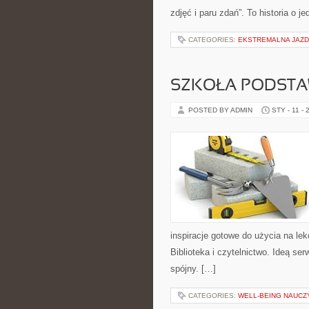
zdjęć i paru zdań”. To historia o j
CATEGORIES:
EKSTREMALNA JAZD
SZKOŁA PODST
POSTED BY ADMIN
STY - 11 - 
inspiracje gotowe do użycia na le
Biblioteka i czytelnictwo. Ideą ser
spójny. […]
CATEGORIES:
WELL-BEING NAUCZ