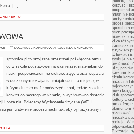
imienia, są
korzyść i prz
edzeniu, […]
podporządko
miast nie po
A NA ROWERZE
sentymental
proces bard
sposobem my
osób pracuje
AWOWA
niewielkie ma
kilka różnyc
zamieszkania
SZKOŁA
2026
MOŻLIWOŚĆ KOMENTOWANIA
ZOSTAŁA WYŁĄCZONA
z rynkiem p
PODSTAWOWA
człowiek nie
sptopolka.pl to przyjazna przestrzeń poświęcona temu,
zyskuje nie 
uważność. Z
co w szkole podstawowej najważniejsze: materiałom do
ulic, parków
kawiarni, kt
nauki, podpowiedziom na ciekawe zajęcia oraz wsparciu
cieniu korpo
w codziennym rozwijaniu umiejętności. To miejsce, w
miastach łat
pojedynczych
którym dziecko może poćwiczyć temat, rodzic znajdzie
nowa księgar
konkret do mądrego wspierania, a wychowawca dostanie
klub sportow
kultury z ci
kcji i poza nią. Polecamy Wychowanie fizyczne (WF) i
atmosferę m
elementem t
wisu jest ułatwienie procesu nauki tak, aby był przystępny i
rezonować sz
mieszkańców
reakcje. W t
odpowiedzial
YCIELA
Przestają m