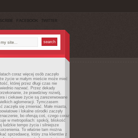
SCRIBE
FACEBOOK
TWITTER
latach coraz więcej osób zaczęło
 że życie w małym mieście może mieć
ość, której przez długi czas nie
wiednio nazwać. Przez dekady
przekonanie, że prawdziwy rozwój,
era i ciekawe życie są zarezerwowane
wielkich aglomeracji. Tymczasem
ć zaczęła się zmieniać. Małe miasta,
owiatowe i lokalne ośrodki zaczęły
naczenie, bo oferują coś, czego coraz
kuje w metropoliach: spokój, bliskość
ej ludzkie tempo życia i silniejsze
korzenienia. To właśnie tam można
kać sprzedawcę, który zna klientów z