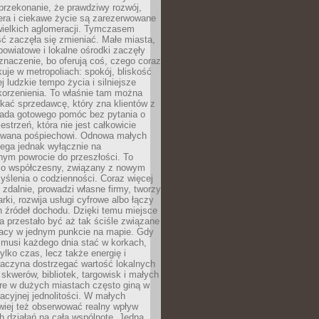
przekonanie, że prawdziwy rozwój,
era i ciekawe życie są zarezerwowane
wielkich aglomeracji. Tymczasem
ć zaczęła się zmieniać. Małe miasta,
owiatowe i lokalne ośrodki zaczęły
naczenie, bo oferują coś, czego coraz
kuje w metropoliach: spokój, bliskość
ej ludzkie tempo życia i silniejsze
korzenienia. To właśnie tam można
kać sprzedawcę, który zna klientów z
siada gotowego pomóc bez pytania o
estrzeń, która nie jest całkowicie
wana pośpiechowi. Odnowa małych
lega jednak wyłącznie na
nym powrocie do przeszłości. To
zo współczesny, związany z nowym
ślenia o codzienności. Coraz więcej
 zdalnie, prowadzi własne firmy, tworzy
rki, rozwija usługi cyfrowe albo łączy
h źródeł dochodu. Dzięki temu miejsce
 przestało być aż tak ściśle związane
racy w jednym punkcie na mapie. Gdy
 musi każdego dnia stać w korkach,
tylko czas, lecz także energię i
aczyna dostrzegać wartość lokalnych
, skwerów, bibliotek, targowisk i małych
óre w dużych miastach często giną w
racyjnej jednolitości. W małych
wiej też obserwować realny wpływ
 działań na całą wspólnotę. Jedna