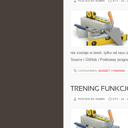
POSTED BY ADMIN
STY - 10 -
nie zostaje w teorii, tylko od ra
Source i GitHub i Podstawy prog
CATEGORIES:
BUDŻET I FINANSE
TRENING FUNKC
POSTED BY ADMIN
STY - 10 -