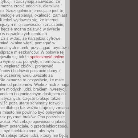
stytucji, i zaczynają zauważać, że
 można zrobić oddolnie, cierpliwie i
e. Szczególnie interesujące jest to,
hnologie wspierają lokalność, zamiast
 Kiedyś wydawało się, że internet
iejszym miejscowościom znaczenie,
 będzie można załatwić w świecie
b w największych centrach
Dziś widać, że narzędzia cyfrowe
iać lokalne więzi, pomagać w
ionalnych marek, przyciągać turystów i
ółpracę mieszkańców. W połowie tej
jawiła się także
społeczność online
la wymieniać pomysły, informować o
h, wspierać zbiórki, promować
wórców i budować poczucie dumy z
re wcześniej wielu uważało za
 Nie oznacza to oczywiście, że małe
olne od problemów. Wiele z nich zmaga
em młodych ludzi, brakiem inwestycji,
andlem i ograniczonym dostępem do
listycznych. Często brakuje także
yjść poza utarte schematy rozwoju.
ie dlatego tak ważna staje się zmiana
łe miasto nie powinno być opisywane
rzez pryzmat braków. Ono potrzebuje
wości. Potrzebuje opowieści o jakości
alnym potencjale, o przedsiębiorczości,
si być spektakularna, aby była
otrzebuje także ludzi, którzy nie będą