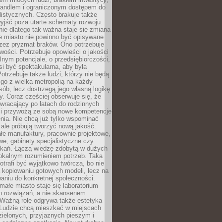
andlem i ograniczonym dostępem do
listycznych. Często brakuje także
yjść poza utarte schematy rozwoju.
ie dlatego tak ważna staje się zmiana
łe miasto nie powinno być opisywane
rzez pryzmat braków. Ono potrzebuje
wości. Potrzebuje opowieści o jakości
alnym potencjale, o przedsiębiorczości,
si być spektakularna, aby była
otrzebuje także ludzi, którzy nie będą
go z wielką metropolią na każdy
ób, lecz dostrzegą jego własną logikę
ty. Coraz częściej obserwuje się, że
wracający po latach do rodzinnych
i przywożą ze sobą nowe kompetencje
nia. Nie chcą już tylko wspominać
 ale próbują tworzyć nową jakość.
łe manufaktury, pracownie projektowe,
we, gabinety specjalistyczne czy
tkań. Łączą wiedzę zdobytą w dużych
lokalnym rozumieniem potrzeb. Taka
trafi być wyjątkowo twórcza, bo nie
a kopiowaniu gotowych modeli, lecz na
aniu do konkretnej społeczności.
małe miasto staje się laboratorium
h rozwiązań, a nie skansenem
Ważną rolę odgrywa także estetyka
. Ludzie chcą mieszkać w miejscach
ielonych, przyjaznych pieszym i