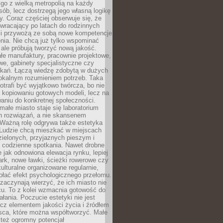
go z wielką metropolią na każdy
ób, lecz dostrzegą jego własną logikę
ty. Coraz częściej obserwuje się, że
wracający po latach do rodzinnych
i przywożą ze sobą nowe kompetencje
nia. Nie chcą już tylko wspominać
 ale próbują tworzyć nową jakość.
łe manufaktury, pracownie projektowe,
we, gabinety specjalistyczne czy
tkań. Łączą wiedzę zdobytą w dużych
lokalnym rozumieniem potrzeb. Taka
trafi być wyjątkowo twórcza, bo nie
a kopiowaniu gotowych modeli, lecz na
aniu do konkretnej społeczności.
małe miasto staje się laboratorium
h rozwiązań, a nie skansenem
Ważną rolę odgrywa także estetyka
. Ludzie chcą mieszkać w miejscach
ielonych, przyjaznych pieszym i
a codzienne spotkania. Nawet drobne
e jak odnowiona elewacja rynku, lepiej
rk, nowe ławki, ścieżki rowerowe czy
ulturalne organizowane regularnie,
ołać efekt psychologicznego przełomu.
aczynają wierzyć, że ich miasto nie
cu. To z kolei wzmacnia gotowość do
ałania. Poczucie estetyki nie jest
cz elementem jakości życia i źródłem
sca, które można współtworzyć. Małe
też ogromny potencjał