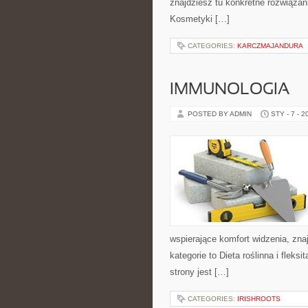
znajdziesz tu konkretne rozwiązani
Kosmetyki […]
CATEGORIES:
KARCZMAJANDURA
IMMUNOLOGIA
POSTED BY ADMIN
STY - 7 - 2
wspierające komfort widzenia, zna
kategorie to Dieta roślinna i fleks
strony jest […]
CATEGORIES:
IRISHROOTS