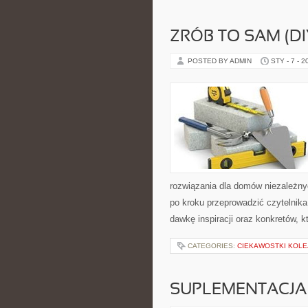
ZRÓB TO SAM (D
POSTED BY ADMIN
STY - 7 - 2
rozwiązania dla domów niezależny
po kroku przeprowadzić czytelnika
dawkę inspiracji oraz konkretów, 
CATEGORIES:
CIEKAWOSTKI KOL
SUPLEMENTACJA