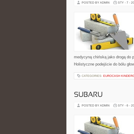
POSTED BY ADMIN
STY - 7 - 2
medycyną chińską jako drogą do pr
Holistyczne podejście do bólu głow
CATEGORIES:
EUROCASH KINDER
SUBARU
POSTED BY ADMIN
STY - 6 - 2