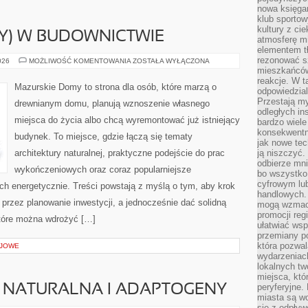
nowa księgar
klub sportow
kultury z ci
IY) W BUDOWNICTWIE
atmosferę m
elementem t
rezonować sz
ZRÓB
026
MOŻLIWOŚĆ KOMENTOWANIA
ZOSTAŁA WYŁĄCZONA
TO
mieszkańców
SAM
reakcje. W t
(DIY)
Mazurskie Domy to strona dla osób, które marzą o
odpowiedzial
W
BUDOWNICTWIE
Przestają m
drewnianym domu, planują wznoszenie własnego
odległych in
miejsca do życia albo chcą wyremontować już istniejący
bardzo wiele
konsekwentni
budynek. To miejsce, gdzie łączą się tematy
jak nowe tec
architektury naturalnej, praktyczne podejście do prac
ją niszczyć.
odbierze mn
wykończeniowych oraz coraz popularniejsze
bo wszystko
cyfrowym lu
ch energetycznie. Treści powstają z myślą o tym, aby krok
handlowych. 
 przez planowanie inwestycji, a jednocześnie dać solidną
mogą wzmacn
promocji reg
które można wdrożyć […]
ułatwiać wsp
przemiany po
która pozwa
EJOWE
wydarzeniac
lokalnych t
miejsca, któ
peryferyjne.
 NATURALNA I ADAPTOGENY
miasta są w
się z odpływ