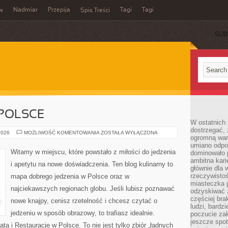
Nadmiar
Przepija
Tagi
Tagi
aw
Spis Treści
SUB
 POLSCE
W ostatnich 
dostrzegać,
RESTAURACJE
2026
MOŻLIWOŚĆ KOMENTOWANIA
ZOSTAŁA WYŁĄCZONA
ogromną wart
W
POLSCE
umiano odpo
Witamy w miejscu, które powstało z miłości do jedzenia
dominowało 
ambitna kari
i apetytu na nowe doświadczenia. Ten blog kulinarny to
głównie dla 
rzeczywistoś
mapa dobrego jedzenia w Polsce oraz w
miasteczka p
najciekawszych regionach globu. Jeśli lubisz poznawać
odzyskiwać z
częściej bra
nowe knajpy, cenisz rzetelność i chcesz czytać o
ludzi, bardzi
jedzeniu w sposób obrazowy, to trafiasz idealnie.
poczucie za
jeszcze spot
ta i Restauracje w Polsce. To nie jest tylko zbiór „ładnych