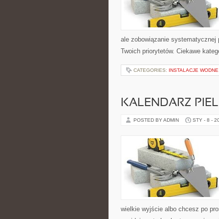
ale zobowiązanie systematycznej pr
Twoich priorytetów. Ciekawe katego
CATEGORIES:
INSTALACJE WODNE
KALENDARZ PIE
POSTED BY ADMIN
STY - 8 - 2
wielkie wyjście albo chcesz po pro