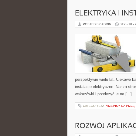
ELEKTRYKA I IN
POSTED BY ADMIN
STY - 10 -
perspektywie wielu lat. Ciekawe kat
instalacje elektryczne. Nasza str
wskazówki i przełożyć je na […]
CATEGORIES:
PRZEPISY NA PIZZĘ
ROZWÓJ APLIKA