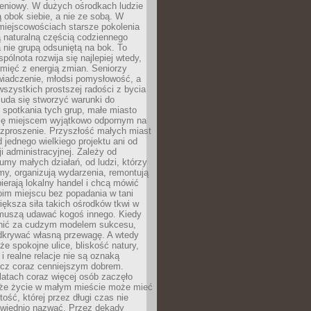
eniowy. W dużych ośrodkach ludzie
ą obok siebie, a nie ze sobą. W
miejscowościach starsze pokolenia
 naturalną częścią codziennego
a nie grupą odsuniętą na bok. To
pólnota rozwija się najlepiej wtedy,
mięć z energią zmian. Seniorzy
iadczenie, młodsi pomysłowość, a
wszystkich prostszej radości z bycia
 uda się stworzyć warunki do
spotkania tych grup, małe miasto
ię miejscem wyjątkowo odpornym na
ozproszenie. Przyszłość małych miast
d jednego wielkiego projektu ani od
ji administracyjnej. Zależy od
umy małych działań, od ludzi, którzy
rmy, organizują wydarzenia, remontują
ierają lokalny handel i chcą mówić
oim miejscu bez popadania w tani
iększa siła takich ośrodków tkwi w
 muszą udawać kogoś innego. Kiedy
onić za cudzym modelem sukcesu,
dkrywać własną przewagę. A wtedy
 że spokojne ulice, bliskość natury,
 i realne relacje nie są oznaką
ecz coraz cenniejszym dobrem.
latach coraz więcej osób zaczęło
 że życie w małym mieście może mieć
ość, której przez długi czas nie
wiednio nazwać. Przez dekady