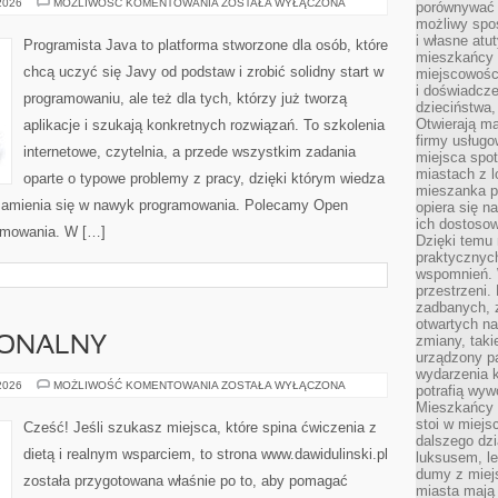
ROZWÓJ
 2026
MOŻLIWOŚĆ KOMENTOWANIA
ZOSTAŁA WYŁĄCZONA
porównywać 
APLIKACJI
możliwy spos
WEBOWYCH
i własne atu
Programista Java to platforma stworzone dla osób, które
mieszkańcy 
chcą uczyć się Javy od podstaw i zrobić solidny start w
miejscowośc
i doświadcze
programowaniu, ale też dla tych, którzy już tworzą
dzieciństwa,
Otwierają ma
aplikacje i szukają konkretnych rozwiązań. To szkolenia
firmy usługo
internetowe, czytelnia, a przede wszystkim zadania
miejsca spo
miastach z 
oparte o typowe problemy z pracy, dzięki którym wiedza
mieszanka po
zu zamienia się w nawyk programowania. Polecamy Open
opiera się n
ich dostosow
ramowania. W […]
Dzięki temu 
praktycznyc
wspomnień. 
przestrzeni
zadbanych, z
otwartych n
zmiany, taki
JONALNY
urządzony pa
wydarzenia k
TRENING
 2026
MOŻLIWOŚĆ KOMENTOWANIA
ZOSTAŁA WYŁĄCZONA
potrafią wyw
FUNKCJONALNY
Mieszkańcy z
stoi w miejs
Cześć! Jeśli szukasz miejsca, które spina ćwiczenia z
dalszego dzi
dietą i realnym wsparciem, to strona www.dawidulinski.pl
luksusem, le
dumy z miej
została przygotowana właśnie po to, aby pomagać
miasta mają 