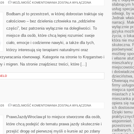
SUPLEMENTACJA
026
MOŻLIWOŚĆ KOMENTOWANIA
ZOSTAŁA WYŁĄCZONA
słabnącym h
NATURALNA
usług specja
I
ADAPTOGENY
odwagi, by w
Bodbam.pl to przestrzeń, w której dobrostan traktuje się
Jednak właśn
całościowo – bez dzielenia człowieka na „oddzielne
narracji. Ma
wyłącznie p
części”, bez patrzenia wyłącznie na dolegliwości. To
języka możli
miejsce dla osób, które chcą lepiej rozumieć swoje
życia, o lok
która nie mu
ciało, emocje i codzienne nawyki, a także dla tych,
skuteczna. P
porównywać 
którzy interesują się terapiami naturalnymi oraz
możliwy spos
zywracania równowagi. Kategorie na stronie to Kręgarstwo i
i własne atu
mieszkańcy 
y i migren. Na stronie znajdziesz treści, które […]
miejscowośc
i doświadcze
dzieciństwa,
GELD
Otwierają ma
firmy usługo
miejsca spo
miastach z 
mieszanka po
opiera się n
SUBARU
026
MOŻLIWOŚĆ KOMENTOWANIA
ZOSTAŁA WYŁĄCZONA
ich dostosow
Dzięki temu 
praktycznyc
PrawoJazdyWroclaw.pl to miejsce stworzone dla osób,
wspomnień. 
które chcą podejść do tematu prawa jazdy skutecznie i
przestrzeni
zadbanych, z
przejść drogę od pierwszej myśli o kursie aż po zdany