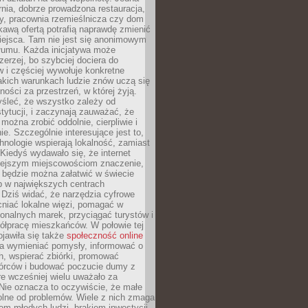
nia, dobrze prowadzona restauracja,
y, pracownia rzemieślnicza czy dom
ekawą ofertą potrafią naprawdę zmienić
iejsca. Tam nie jest się anonimowym
łumu. Każda inicjatywa może
erzej, bo szybciej dociera do
 i częściej wywołuje konkretne
akich warunkach ludzie znów uczą się
ności za przestrzeń, w której żyją.
yśleć, że wszystko zależy od
stytucji, i zaczynają zauważać, że
 można zrobić oddolnie, cierpliwie i
e. Szczególnie interesujące jest to,
hnologie wspierają lokalność, zamiast
 Kiedyś wydawało się, że internet
iejszym miejscowościom znaczenie,
 będzie można załatwić w świecie
b w największych centrach
Dziś widać, że narzędzia cyfrowe
iać lokalne więzi, pomagać w
ionalnych marek, przyciągać turystów i
ółpracę mieszkańców. W połowie tej
jawiła się także
społeczność online
la wymieniać pomysły, informować o
h, wspierać zbiórki, promować
wórców i budować poczucie dumy z
re wcześniej wielu uważało za
 Nie oznacza to oczywiście, że małe
olne od problemów. Wiele z nich zmaga
em młodych ludzi, brakiem inwestycji,