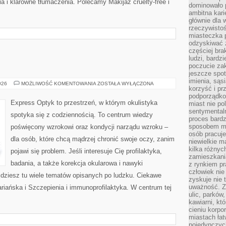
a i klarowne tłumaczenia. Polecamy Makijaż cruelty-free i
dominowało 
ambitna kari
głównie dla 
rzeczywistoś
miasteczka p
odzyskiwać z
częściej bra
ludzi, bardzi
poczucie za
jeszcze spot
imienia, są
IMMUNOLOGIA
026
MOŻLIWOŚĆ KOMENTOWANIA
ZOSTAŁA WYŁĄCZONA
korzyść i prz
podporządko
Express Optyk to przestrzeń, w którym okulistyka
miast nie po
sentymental
spotyka się z codziennością. To centrum wiedzy
proces bard
sposobem my
poświęcony wzrokowi oraz kondycji narządu wzroku –
osób pracuje
dla osób, które chcą mądrzej chronić swoje oczy, zanim
niewielkie ma
kilka różnyc
pojawi się problem. Jeśli interesuje Cię profilaktyka,
zamieszkania
badania, a także korekcja okularowa i nawyki
z rynkiem p
człowiek nie
jdziesz tu wiele tematów opisanych po ludzku. Ciekawe
zyskuje nie 
uważność. Z
itariańska i Szczepienia i immunoprofilaktyka. W centrum tej
ulic, parków
kawiarni, kt
cieniu korpo
miastach łat
pojedynczych