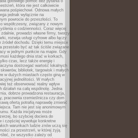
siada gotowego pomóc bez pytania o
estrzeń, która nie jest całkowicie
wana pośpiechowi. Odnowa małych
lega jednak wyłącznie na
nym powrocie do przeszłości. To
zo współczesny, związany z nowym
ślenia o codzienności. Coraz więcej
 zdalnie, prowadzi własne firmy, tworzy
rki, rozwija usługi cyfrowe albo łączy
h źródeł dochodu. Dzięki temu miejsce
 przestało być aż tak ściśle związane
racy w jednym punkcie na mapie. Gdy
 musi każdego dnia stać w korkach,
tylko czas, lecz także energię i
aczyna dostrzegać wartość lokalnych
, skwerów, bibliotek, targowisk i małych
óre w dużych miastach często giną w
racyjnej jednolitości. W małych
wiej też obserwować realny wpływ
 działań na całą wspólnotę. Jedna
nia, dobrze prowadzona restauracja,
y, pracownia rzemieślnicza czy dom
ekawą ofertą potrafią naprawdę zmienić
iejsca. Tam nie jest się anonimowym
łumu. Każda inicjatywa może
erzej, bo szybciej dociera do
 i częściej wywołuje konkretne
akich warunkach ludzie znów uczą się
ności za przestrzeń, w której żyją.
yśleć, że wszystko zależy od