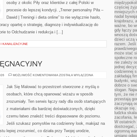
osoby z okolic Piły oraz klientów z całej Polski w
międzypokol
częściej żyj
procesie do lepszej kondycji. „Trener personalny Piła –
mniejszych 
nadal bywają
Dawid | Treningi i dieta online” to nie wyłącznie hasło,
krajobrazu, 
acy opartej o strategię, diagnozę i indywidualizację do
ważne, bo ws
gdy łączy pa
rie to Odchudzanie i redukcja i […]
wnoszą dośw
dzieci uczą 
razem. Jeśli
 I KANALIZACYJNE
prawdziwego 
może stać s
społeczne r
nie zależy o
LĘGNACYJNY
jednej decyz
codziennej s
KALENDARZ
026
MOŻLIWOŚĆ KOMENTOWANIA
ZOSTAŁA WYŁĄCZONA
zakładają fi
PIELĘGNACYJNY
budynki, wsp
dobrze o sw
Jak Się Malować to przestrzeń stworzone z myślą o
slogan. Najw
osobach, które chcą opanować wizażu w sposób
tym, że nie
przestają g
zrozumiały. Ten serwis łączy rady dla osób startujących
zaczynają o
okazuje się,
z materiałami dla bardziej doświadczonych, dzięki
ludzka skala
czemu łatwo znaleźć treści dopasowane do poziomu.
zacofania, l
W ostatnich 
Jeśli szukasz pomysłów na codzienny look, makijaż na
dostrzegać,
stu lepiej zrozumieć, co działa przy Twojej urodzie,
ogromną wart
umiano odpo