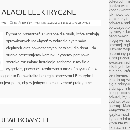
odległych in
bardzo wiele
konsekwentni
STALACJE ELEKTRYCZNE
jak nowe tec
ją niszczyć.
odbierze mn
ELEKTRYKA
 2026
MOŻLIWOŚĆ KOMENTOWANIA
ZOSTAŁA WYŁĄCZONA
I
bo wszystko
INSTALACJE
cyfrowym lu
ELEKTRYCZNE
Rymar to przestrzeń stworzone dla osób, które szukają
handlowych. 
mogą wzmacn
sprawdzonych rozwiązań w zakresie systemów
promocji reg
cieplnych oraz nowoczesnych instalacji dla domu. Na
ułatwiać wsp
przemiany po
stronie prezentujemy kominki, systemy pompowe i
która pozwa
szeroko rozumiane instalacje sanitarne z myślą o
wydarzeniac
lokalnych t
wygodzie, pewności użytkowania oraz efektywności w
miejsca, któ
peryferyjne.
egorie to Fotowoltaika i energia słoneczna i Elektryka i
miasta są w
ona jest po to, aby w jednym miejscu zebrać praktyczne
się z odpływ
słabnącym h
usług specja
odwagi, by w
Jednak właśn
narracji. Ma
wyłącznie p
języka możli
życia, o lok
CJI WEBOWYCH
która nie mu
skuteczna. P