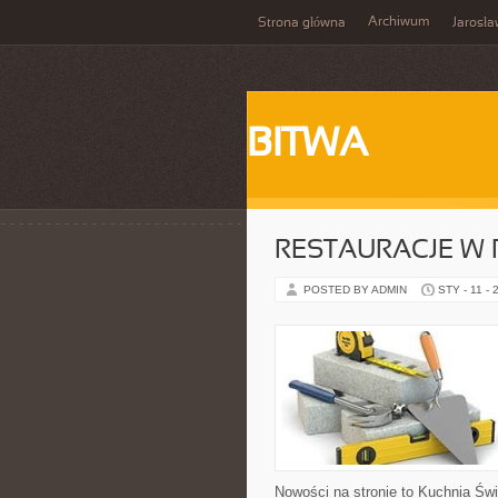
Archiwum
Strona główna
Jarosł
BITWA
RESTAURACJE W
POSTED BY ADMIN
STY - 11 - 
Nowości na stronie to Kuchnia Świa