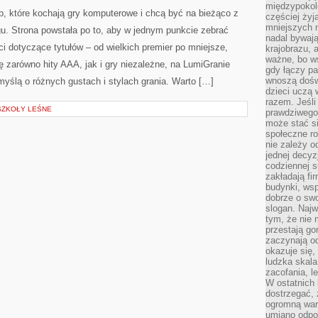
EARLY
międzypokol
ACCESS
b, które kochają gry komputerowe i chcą być na bieżąco z
częściej żyj
I
PROJEKTY
mniejszych 
gu. Strona powstała po to, aby w jednym punkcie zebrać
CROWDFUNDINGOWE
nadal bywają
ści dotyczące tytułów – od wielkich premier po mniejsze,
krajobrazu, 
ważne, bo ws
Cię zarówno hity AAA, jak i gry niezależne, na LumiGranie
gdy łączy pa
wnoszą dośw
myślą o różnych gustach i stylach grania. Warto […]
dzieci uczą 
razem. Jeśli
 SZKOŁY LEŚNE
prawdziwego 
może stać s
społeczne r
nie zależy o
jednej decyz
codziennej s
zakładają fi
budynki, wsp
dobrze o sw
slogan. Najw
tym, że nie
przestają g
zaczynają o
okazuje się,
ludzka skala
zacofania, l
W ostatnich 
dostrzegać,
ogromną wart
umiano odpo