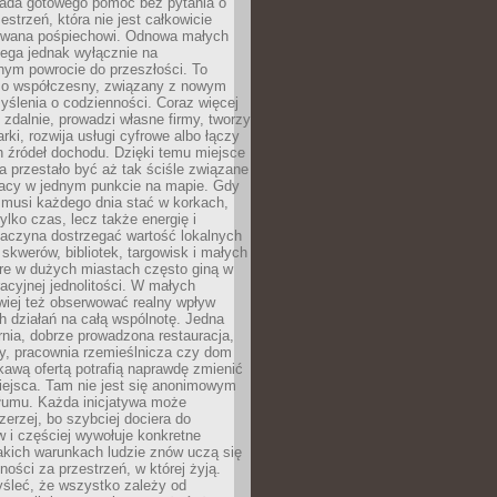
siada gotowego pomóc bez pytania o
estrzeń, która nie jest całkowicie
wana pośpiechowi. Odnowa małych
lega jednak wyłącznie na
nym powrocie do przeszłości. To
zo współczesny, związany z nowym
ślenia o codzienności. Coraz więcej
 zdalnie, prowadzi własne firmy, tworzy
rki, rozwija usługi cyfrowe albo łączy
h źródeł dochodu. Dzięki temu miejsce
 przestało być aż tak ściśle związane
racy w jednym punkcie na mapie. Gdy
 musi każdego dnia stać w korkach,
tylko czas, lecz także energię i
aczyna dostrzegać wartość lokalnych
, skwerów, bibliotek, targowisk i małych
óre w dużych miastach często giną w
racyjnej jednolitości. W małych
wiej też obserwować realny wpływ
 działań na całą wspólnotę. Jedna
nia, dobrze prowadzona restauracja,
y, pracownia rzemieślnicza czy dom
ekawą ofertą potrafią naprawdę zmienić
iejsca. Tam nie jest się anonimowym
łumu. Każda inicjatywa może
erzej, bo szybciej dociera do
 i częściej wywołuje konkretne
akich warunkach ludzie znów uczą się
ności za przestrzeń, w której żyją.
yśleć, że wszystko zależy od