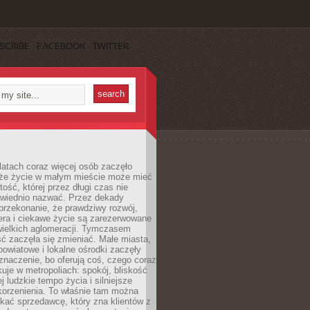
SCRIBE
FACEBOOK
TWITTER
latach coraz więcej osób zaczęło
 że życie w małym mieście może mieć
ość, której przez długi czas nie
wiednio nazwać. Przez dekady
przekonanie, że prawdziwy rozwój,
era i ciekawe życie są zarezerwowane
wielkich aglomeracji. Tymczasem
ć zaczęła się zmieniać. Małe miasta,
owiatowe i lokalne ośrodki zaczęły
naczenie, bo oferują coś, czego coraz
kuje w metropoliach: spokój, bliskość
ej ludzkie tempo życia i silniejsze
korzenienia. To właśnie tam można
kać sprzedawcę, który zna klientów z