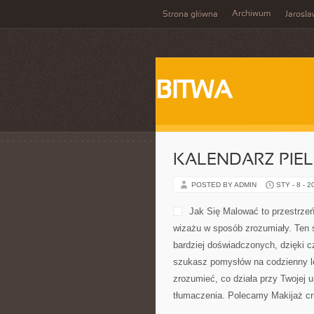
Archiwum
Strona główna
Jarosł
BITWA
KALENDARZ PIE
POSTED BY ADMIN
STY - 8 - 2
Jak Się Malować to przestrze
wizażu w sposób zrozumiały. Ten s
bardziej doświadczonych, dzięki 
szukasz pomysłów na codzienny loo
zrozumieć, co działa przy Twojej u
tłumaczenia. Polecamy Makijaż cru