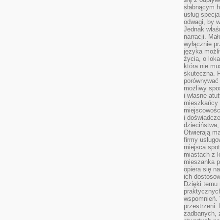
słabnącym h
usług specja
odwagi, by w
Jednak właśn
narracji. Ma
wyłącznie p
języka możli
życia, o lok
która nie mu
skuteczna. P
porównywać 
możliwy spos
i własne atu
mieszkańcy 
miejscowośc
i doświadcze
dzieciństwa,
Otwierają ma
firmy usługo
miejsca spo
miastach z 
mieszanka po
opiera się n
ich dostosow
Dzięki temu 
praktycznyc
wspomnień. 
przestrzeni
zadbanych, z