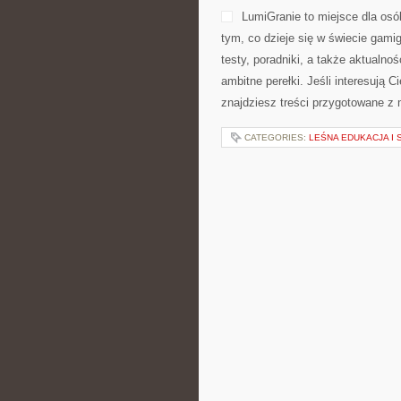
LumiGranie to miejsce dla osó
tym, co dzieje się w świecie gami
testy, poradniki, a także aktualno
ambitne perełki. Jeśli interesują 
znajdziesz treści przygotowane z 
CATEGORIES:
LEŚNA EDUKACJA I