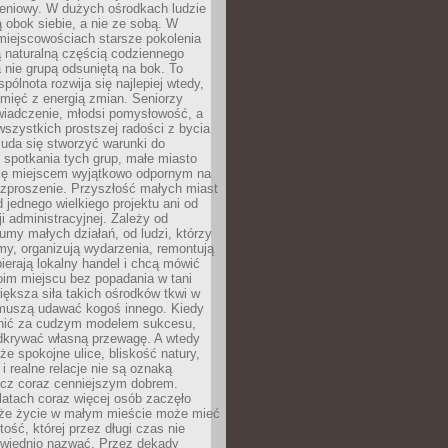
eniowy. W dużych ośrodkach ludzie
ą obok siebie, a nie ze sobą. W
miejscowościach starsze pokolenia
 naturalną częścią codziennego
a nie grupą odsuniętą na bok. To
pólnota rozwija się najlepiej wtedy,
mięć z energią zmian. Seniorzy
iadczenie, młodsi pomysłowość, a
wszystkich prostszej radości z bycia
 uda się stworzyć warunki do
spotkania tych grup, małe miasto
ię miejscem wyjątkowo odpornym na
ozproszenie. Przyszłość małych miast
d jednego wielkiego projektu ani od
ji administracyjnej. Zależy od
umy małych działań, od ludzi, którzy
rmy, organizują wydarzenia, remontują
ierają lokalny handel i chcą mówić
oim miejscu bez popadania w tani
iększa siła takich ośrodków tkwi w
 muszą udawać kogoś innego. Kiedy
onić za cudzym modelem sukcesu,
dkrywać własną przewagę. A wtedy
 że spokojne ulice, bliskość natury,
 i realne relacje nie są oznaką
ecz coraz cenniejszym dobrem.
latach coraz więcej osób zaczęło
 że życie w małym mieście może mieć
ość, której przez długi czas nie
wiednio nazwać. Przez dekady