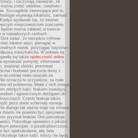
stytucji, i zaczynają zauważać, że
 można zrobić oddolnie, cierpliwie i
e. Szczególnie interesujące jest to,
hnologie wspierają lokalność, zamiast
 Kiedyś wydawało się, że internet
iejszym miejscowościom znaczenie,
 będzie można załatwić w świecie
b w największych centrach
Dziś widać, że narzędzia cyfrowe
iać lokalne więzi, pomagać w
ionalnych marek, przyciągać turystów i
ółpracę mieszkańców. W połowie tej
jawiła się także
społeczność online
la wymieniać pomysły, informować o
h, wspierać zbiórki, promować
wórców i budować poczucie dumy z
re wcześniej wielu uważało za
 Nie oznacza to oczywiście, że małe
olne od problemów. Wiele z nich zmaga
em młodych ludzi, brakiem inwestycji,
andlem i ograniczonym dostępem do
listycznych. Często brakuje także
yjść poza utarte schematy rozwoju.
ie dlatego tak ważna staje się zmiana
łe miasto nie powinno być opisywane
rzez pryzmat braków. Ono potrzebuje
wości. Potrzebuje opowieści o jakości
alnym potencjale, o przedsiębiorczości,
si być spektakularna, aby była
otrzebuje także ludzi, którzy nie będą