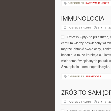
CATEGORIES:
KARCZMAJANDURA
IMMUNOLOGIA
POSTED BY ADMIN
STY - 7 - 2
Express Optyk to przestrzeń, 
centrum wiedzy poświęcony wzroko
mądrzej chronić swoje oczy, zanim 
badania, a także korekcja okularo
wiele tematów opisanych po ludzku.
Szczepienia i immunoprofilaktyka.
CATEGORIES:
IRISHROOTS
ZRÓB TO SAM (D
POSTED BY ADMIN
STY - 7 - 2