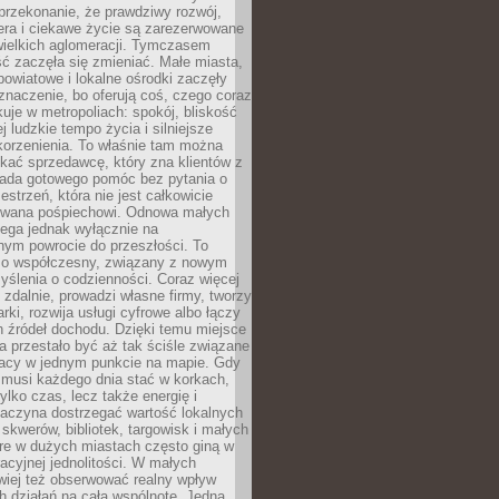
przekonanie, że prawdziwy rozwój,
era i ciekawe życie są zarezerwowane
wielkich aglomeracji. Tymczasem
ć zaczęła się zmieniać. Małe miasta,
owiatowe i lokalne ośrodki zaczęły
naczenie, bo oferują coś, czego coraz
kuje w metropoliach: spokój, bliskość
ej ludzkie tempo życia i silniejsze
korzenienia. To właśnie tam można
kać sprzedawcę, który zna klientów z
siada gotowego pomóc bez pytania o
estrzeń, która nie jest całkowicie
wana pośpiechowi. Odnowa małych
lega jednak wyłącznie na
nym powrocie do przeszłości. To
zo współczesny, związany z nowym
ślenia o codzienności. Coraz więcej
 zdalnie, prowadzi własne firmy, tworzy
rki, rozwija usługi cyfrowe albo łączy
h źródeł dochodu. Dzięki temu miejsce
 przestało być aż tak ściśle związane
racy w jednym punkcie na mapie. Gdy
 musi każdego dnia stać w korkach,
tylko czas, lecz także energię i
aczyna dostrzegać wartość lokalnych
, skwerów, bibliotek, targowisk i małych
óre w dużych miastach często giną w
racyjnej jednolitości. W małych
wiej też obserwować realny wpływ
 działań na całą wspólnotę. Jedna