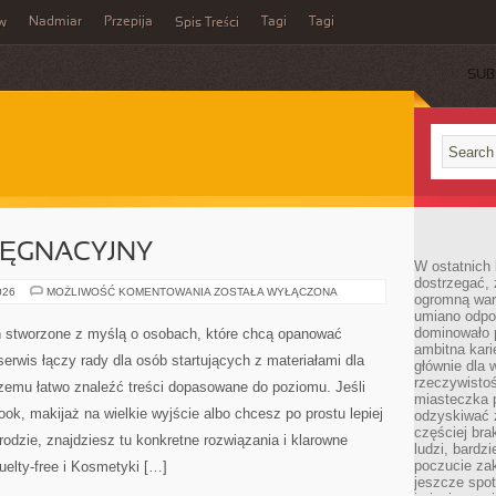
Nadmiar
Przepija
Tagi
Tagi
aw
Spis Treści
SUB
LĘGNACYJNY
W ostatnich 
dostrzegać,
KALENDARZ
026
MOŻLIWOŚĆ KOMENTOWANIA
ZOSTAŁA WYŁĄCZONA
ogromną wart
PIELĘGNACYJNY
umiano odpo
dominowało 
ń stworzone z myślą o osobach, które chcą opanować
ambitna kari
erwis łączy rady dla osób startujących z materiałami dla
głównie dla 
rzeczywistoś
czemu łatwo znaleźć treści dopasowane do poziomu. Jeśli
miasteczka p
k, makijaż na wielkie wyjście albo chcesz po prostu lepiej
odzyskiwać z
częściej bra
rodzie, znajdziesz tu konkretne rozwiązania i klarowne
ludzi, bardzi
poczucie za
elty-free i Kosmetyki […]
jeszcze spot