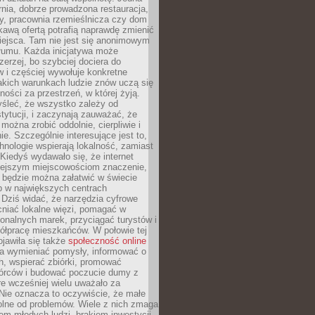
nia, dobrze prowadzona restauracja,
y, pracownia rzemieślnicza czy dom
ekawą ofertą potrafią naprawdę zmienić
iejsca. Tam nie jest się anonimowym
łumu. Każda inicjatywa może
erzej, bo szybciej dociera do
 i częściej wywołuje konkretne
akich warunkach ludzie znów uczą się
ności za przestrzeń, w której żyją.
yśleć, że wszystko zależy od
stytucji, i zaczynają zauważać, że
 można zrobić oddolnie, cierpliwie i
e. Szczególnie interesujące jest to,
hnologie wspierają lokalność, zamiast
 Kiedyś wydawało się, że internet
iejszym miejscowościom znaczenie,
 będzie można załatwić w świecie
b w największych centrach
Dziś widać, że narzędzia cyfrowe
iać lokalne więzi, pomagać w
ionalnych marek, przyciągać turystów i
ółpracę mieszkańców. W połowie tej
jawiła się także
społeczność online
la wymieniać pomysły, informować o
h, wspierać zbiórki, promować
wórców i budować poczucie dumy z
re wcześniej wielu uważało za
 Nie oznacza to oczywiście, że małe
olne od problemów. Wiele z nich zmaga
em młodych ludzi, brakiem inwestycji,