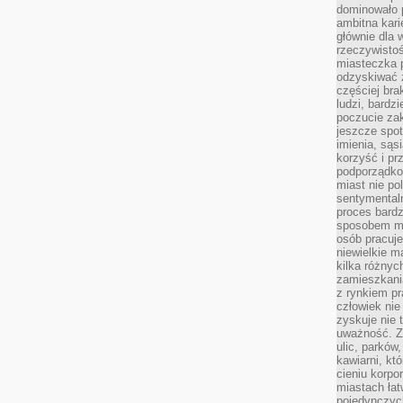
dominowało 
ambitna kari
głównie dla 
rzeczywistoś
miasteczka p
odzyskiwać z
częściej bra
ludzi, bardzi
poczucie za
jeszcze spot
imienia, są
korzyść i prz
podporządko
miast nie po
sentymental
proces bard
sposobem my
osób pracuje
niewielkie ma
kilka różnyc
zamieszkania
z rynkiem p
człowiek nie
zyskuje nie 
uważność. Z
ulic, parków
kawiarni, kt
cieniu korpo
miastach łat
pojedynczych