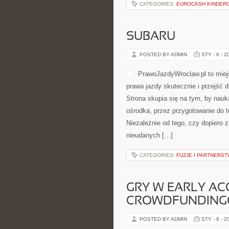
CATEGORIES:
EUROCASH KINDER
SUBARU
POSTED BY ADMIN
STY - 6 - 2
PrawoJazdyWroclaw.pl to miej
prawa jazdy skutecznie i przejść 
Strona skupia się na tym, by nauk
ośrodka, przez przygotowanie do te
Niezależnie od tego, czy dopiero 
nieudanych […]
CATEGORIES:
FUZJE I PARTNERS
GRY W EARLY ACC
CROWDFUNDIN
POSTED BY ADMIN
STY - 6 - 2