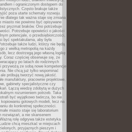
andlem i ograniczonym dostępem do
listycznych. Często brakuje także
yjść poza utarte schematy rozwoju.
ie dlatego tak ważna staje się zmiana
łe miasto nie powinno być opisywane
rzez pryzmat braków. Ono potrzebuje
wości. Potrzebuje opowieści o jakości
alnym potencjale, o przedsiębiorczości,
si być spektakularna, aby była
otrzebuje także ludzi, którzy nie będą
go z wielką metropolią na każdy
ób, lecz dostrzegą jego własną logikę
ty. Coraz częściej obserwuje się, że
wracający po latach do rodzinnych
i przywożą ze sobą nowe kompetencje
nia. Nie chcą już tylko wspominać
 ale próbują tworzyć nową jakość.
łe manufaktury, pracownie projektowe,
we, gabinety specjalistyczne czy
tkań. Łączą wiedzę zdobytą w dużych
lokalnym rozumieniem potrzeb. Taka
trafi być wyjątkowo twórcza, bo nie
a kopiowaniu gotowych modeli, lecz na
aniu do konkretnej społeczności.
małe miasto staje się laboratorium
h rozwiązań, a nie skansenem
Ważną rolę odgrywa także estetyka
. Ludzie chcą mieszkać w miejscach
ielonych, przyjaznych pieszym i