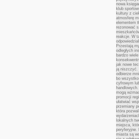
nowa księgar
klub sportow
kultury z ci
atmosferę m
elementem t
rezonować sz
mieszkańców
reakcje. W t
odpowiedzial
Przestają m
odległych in
bardzo wiele
konsekwentni
jak nowe tec
ją niszczyć.
odbierze mn
bo wszystko
cyfrowym lu
handlowych. 
mogą wzmacn
promocji reg
ułatwiać wsp
przemiany po
która pozwa
wydarzeniac
lokalnych t
miejsca, któ
peryferyjne.
miasta są w
się z odpływ