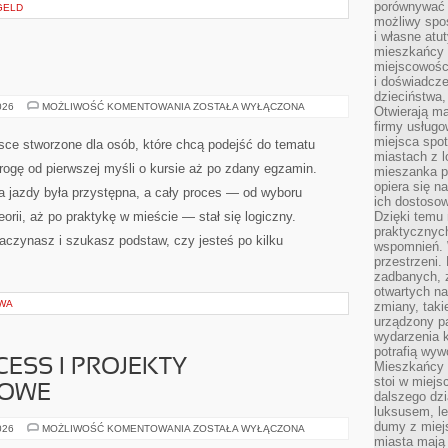
porównywać 
GELD
możliwy spos
i własne atu
mieszkańcy 
miejscowośc
i doświadcze
dzieciństwa,
SUBARU
026
MOŻLIWOŚĆ KOMENTOWANIA
ZOSTAŁA WYŁĄCZONA
Otwierają ma
firmy usługo
miejsca spo
sce stworzone dla osób, które chcą podejść do tematu
miastach z 
drogę od pierwszej myśli o kursie aż po zdany egzamin.
mieszanka po
opiera się n
a jazdy była przystępna, a cały proces — od wyboru
ich dostosow
orii, aż po praktykę w mieście — stał się logiczny.
Dzięki temu 
praktycznyc
zaczynasz i szukasz podstaw, czy jesteś po kilku
wspomnień. 
przestrzeni
zadbanych, z
otwartych n
TWA
zmiany, taki
urządzony pa
wydarzenia k
potrafią wyw
ESS I PROJEKTY
Mieszkańcy z
stoi w miejs
GOWE
dalszego dzi
luksusem, le
dumy z miej
GRY
026
MOŻLIWOŚĆ KOMENTOWANIA
ZOSTAŁA WYŁĄCZONA
W
miasta mają 