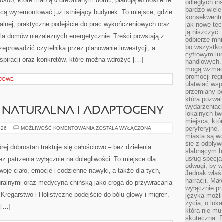
 osób, które marzą o drewnianym domu, planują wznoszenie
odległych in
W
BUDOWNICTWIE
bardzo wiele
hcą wyremontować już istniejący budynek. To miejsce, gdzie
konsekwentni
uralnej, praktyczne podejście do prac wykończeniowych oraz
jak nowe tec
ją niszczyć.
dla domów niezależnych energetycznie. Treści powstają z
odbierze mn
bo wszystko
zeprowadzić czytelnika przez planowanie inwestycji, a
cyfrowym lu
spiracji oraz konkretów, które można wdrożyć […]
handlowych. 
mogą wzmacn
promocji reg
EJOWE
ułatwiać wsp
przemiany po
która pozwa
wydarzeniac
 NATURALNA I ADAPTOGENY
lokalnych t
miejsca, któ
SUPLEMENTACJA
peryferyjne.
026
MOŻLIWOŚĆ KOMENTOWANIA
ZOSTAŁA WYŁĄCZONA
NATURALNA
miasta są w
I
się z odpływ
ADAPTOGENY
rej dobrostan traktuje się całościowo – bez dzielenia
słabnącym h
usług specja
ez patrzenia wyłącznie na dolegliwości. To miejsce dla
odwagi, by w
woje ciało, emocje i codzienne nawyki, a także dla tych,
Jednak właśn
narracji. Ma
aturalnymi oraz medycyną chińską jako drogą do przywracania
wyłącznie p
 Kręgarstwo i Holistyczne podejście do bólu głowy i migren.
języka możli
życia, o lok
 […]
która nie mu
skuteczna. P