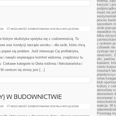
imienia, są
korzyść i prz
podporządko
miast nie po
sentymental
proces bard
sposobem my
osób pracuje
IMMUNOLOGIA
026
MOŻLIWOŚĆ KOMENTOWANIA
ZOSTAŁA WYŁĄCZONA
niewielkie ma
kilka różnyc
w którym okulistyka spotyka się z codziennością. To
zamieszkania
z rynkiem p
wi oraz kondycji narządu wzroku – dla osób, które chcą
człowiek nie
pojawi się problem. Jeśli interesuje Cię profilaktyka,
zyskuje nie 
uważność. Z
wa i nawyki wspierające komfort widzenia, znajdziesz tu
ulic, parków
kawiarni, kt
 Ciekawe kategorie to Dieta roślinna i fleksitariańska i
cieniu korpo
 W centrum tej strony jest […]
miastach łat
pojedynczych
nowa księgar
klub sportow
kultury z ci
atmosferę m
elementem t
IY) W BUDOWNICTWIE
rezonować sz
mieszkańców
reakcje. W t
ZRÓB
026
MOŻLIWOŚĆ KOMENTOWANIA
ZOSTAŁA WYŁĄCZONA
TO
odpowiedzial
SAM
Przestają m
(DIY)