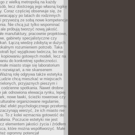
go z wielką metropolią na każdy
ób, lecz dostrzegą jego własną logikę
ty. Coraz częściej obserwuje się, że
wracający po latach do rodzinnych
i przywożą ze sobą nowe kompetencje
nia. Nie chcą już tylko wspominać
 ale próbują tworzyć nową jakość.
łe manufaktury, pracownie projektowe,
we, gabinety specjalistyczne czy
tkań. Łączą wiedzę zdobytą w dużych
lokalnym rozumieniem potrzeb. Taka
trafi być wyjątkowo twórcza, bo nie
a kopiowaniu gotowych modeli, lecz na
aniu do konkretnej społeczności.
małe miasto staje się laboratorium
h rozwiązań, a nie skansenem
Ważną rolę odgrywa także estetyka
. Ludzie chcą mieszkać w miejscach
ielonych, przyjaznych pieszym i
a codzienne spotkania. Nawet drobne
e jak odnowiona elewacja rynku, lepiej
rk, nowe ławki, ścieżki rowerowe czy
ulturalne organizowane regularnie,
ołać efekt psychologicznego przełomu.
aczynają wierzyć, że ich miasto nie
cu. To z kolei wzmacnia gotowość do
ałania. Poczucie estetyki nie jest
cz elementem jakości życia i źródłem
sca, które można współtworzyć. Małe
też ogromny potencjał