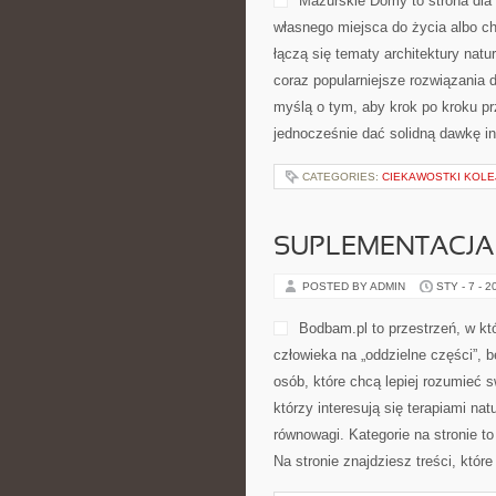
Mazurskie Domy to strona dla
własnego miejsca do życia albo c
łączą się tematy architektury nat
coraz popularniejsze rozwiązania 
myślą o tym, aby krok po kroku pr
jednocześnie dać solidną dawkę in
CATEGORIES:
CIEKAWOSTKI KOL
SUPLEMENTACJA
POSTED BY ADMIN
STY - 7 - 2
Bodbam.pl to przestrzeń, w któ
człowieka na „oddzielne części”, b
osób, które chcą lepiej rozumieć s
którzy interesują się terapiami n
równowagi. Kategorie na stronie to
Na stronie znajdziesz treści, które