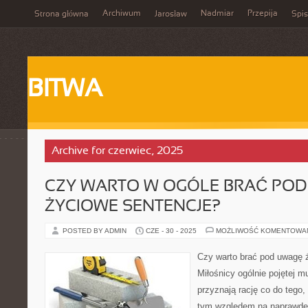
Archiwum
Nadmiar
Przepija
Strona główna
Jarosław
Spis
BITWA
Archive for czerwiec, 2025
CZY WARTO W OGÓLE BRAĆ PO
ŻYCIOWE SENTENCJE?
POSTED BY ADMIN
CZE - 30 - 2025
MOŻLIWOŚĆ KOMENTOWA
Czy warto brać pod uwagę 
Miłośnicy ogólnie pojętej 
przyznają rację co do tego
tym względem na naprawdę