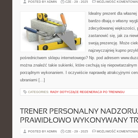
POSTED BY ADMIN
CZE - 29 - 2025
MOŻLIWOŚĆ KOMENTOWA
Idealny prezent dla własnej 
bardzo dbają o własny wygl
zdecydowanej większości, 
zastanowić się, jak za niew
swoją prezencję. Może cie
najzwyczajniej kupno przyk
pośrednictwem sklepu internetowego? Np. pod adresem www.duzas
można znaleźć takie sukienki, które cechują się niepowtarzalnym
porządnym wykonaniem. I oczywiście naprawdę atrakcyjnymi cena
ubraniami […]
CATEGORIES:
RADY DOTYCZĄCE REGENERACJI PO TRENINGU
TRENER PERSONALNY NADZORU
PRAWIDŁOWO WYKONYWANY TR
POSTED BY ADMIN
CZE - 29 - 2025
MOŻLIWOŚĆ KOMENTOWA