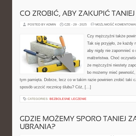
CO ZROBIĆ, ABY ZAKUPIĆ TANIEJ
POSTED BY ADMIN
CZE - 29 - 2025
MOŻLIWOŚĆ KOMENTOWA
Czy mężczyźni także powin
Tak się przyjęło, że każdy
aby nigdy nie zapomnieć o 
małżeństwa. Choć oczywiści
że mężczyźni niestety zapo
bo możemy mieć pewność, 
tym pamięta. Dobrze, lecz co w takim razie powinien zrobić taki c
sposób uczcić rocznicę ślubu? Cóż, […]
CATEGORIES:
BEZBOLESNE LECZENIE
GDZIE MOŻEMY SPORO TANIEJ Z
UBRANIA?