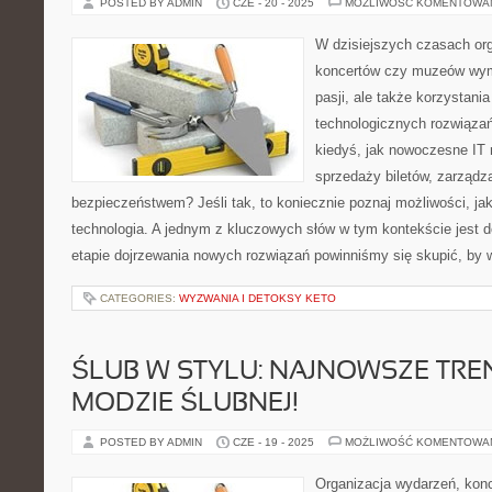
POSTED BY ADMIN
CZE - 20 - 2025
MOŻLIWOŚĆ KOMENTOWA
W dzisiejszych czasach or
koncertów czy muzeów wyma
pasji, ale także korzystani
technologicznych rozwiązań
kiedyś, jak nowoczesne IT
sprzedaży biletów, zarządz
bezpieczeństwem? Jeśli tak, to koniecznie poznaj możliwości, ja
technologia. A jednym z kluczowych słów w tym kontekście jest d
etapie dojrzewania nowych rozwiązań powinniśmy się skupić, by 
CATEGORIES:
WYZWANIA I DETOKSY KETO
ŚLUB W STYLU: NAJNOWSZE TRE
MODZIE ŚLUBNEJ!
POSTED BY ADMIN
CZE - 19 - 2025
MOŻLIWOŚĆ KOMENTOWA
Organizacja wydarzeń, kon