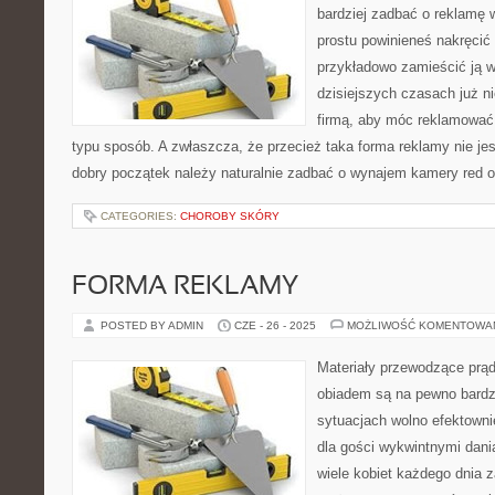
bardziej zadbać o reklamę 
prostu powinieneś nakręcić
przykładowo zamieścić ją w
dzisiejszych czasach już n
firmą, aby móc reklamować 
typu sposób. A zwłaszcza, że przecież taka forma reklamy nie je
dobry początek należy naturalnie zadbać o wynajem kamery red 
CATEGORIES:
CHOROBY SKÓRY
FORMA REKLAMY
POSTED BY ADMIN
CZE - 26 - 2025
MOŻLIWOŚĆ KOMENTOWA
Materiały przewodzące prą
obiadem są na pewno bard
sytuacjach wolno efektowni
dla gości wykwintnymi dan
wiele kobiet każdego dnia 