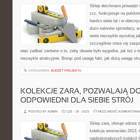
Sklep deichmann,prowadzi 
ccc, funkcjonuje na polski
bardzo wiele lat i w obecn
dużo salonów sprzedaży, w
wiele niezwykle wysokiej ja
szczególnie stara się zaspo
więc zadbać zarówno o to, żeby obuwie było wygodne, jak też o t
niezwykle atrakcyjnie. Biorąc pod uwagę fakt, jak dużą uwagę sk
CATEGORIES:
BUDŻET PROJEKTU
KOLEKCJE ZARA, POZWALAJĄ D
ODPOWIEDNI DLA SIEBIE STRÓJ
POSTED BY ADMIN
CZE - 29 - 2025
MOŻLIWOŚĆ KOMENTOWA
Sklep zara, oferuje odzież 
kolekcje wiosna-lato 2013,
najdoskonalszych kolekcji 