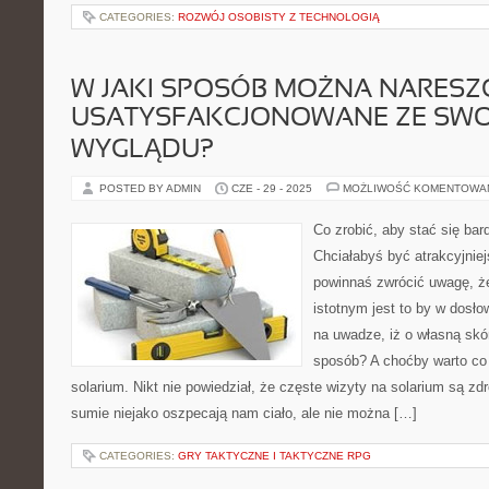
CATEGORIES:
ROZWÓJ OSOBISTY Z TECHNOLOGIĄ
W JAKI SPOSÓB MOŻNA NARESZC
USATYSFAKCJONOWANE ZE SW
WYGLĄDU?
POSTED BY ADMIN
CZE - 29 - 2025
MOŻLIWOŚĆ KOMENTOWA
Co zrobić, aby stać się bar
Chciałabyś być atrakcyjnie
powinnaś zwrócić uwagę, ż
istotnym jest to by w dosł
na uwadze, iż o własną skó
sposób? A choćby warto co 
solarium. Nikt nie powiedział, że częste wizyty na solarium są zd
sumie niejako oszpecają nam ciało, ale nie można […]
CATEGORIES:
GRY TAKTYCZNE I TAKTYCZNE RPG