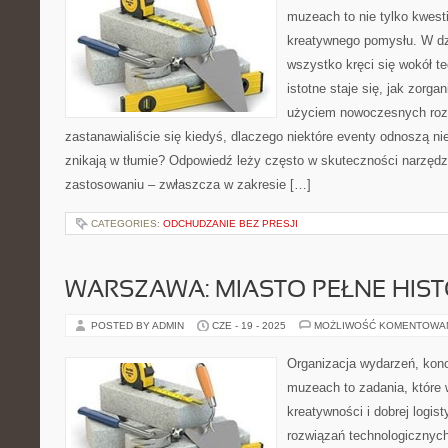
muzeach to nie tylko kwesti
kreatywnego pomysłu. W dz
wszystko kręci się wokół te
istotne staje się, jak zorga
użyciem nowoczesnych roz
zastanawialiście się kiedyś, dlaczego niektóre eventy odnoszą n
znikają w tłumie? Odpowiedź leży często w skuteczności narzędz
zastosowaniu – zwłaszcza w zakresie […]
CATEGORIES:
ODCHUDZANIE BEZ PRESJI
WARSZAWA: MIASTO PEŁNE HISTO
POSTED BY ADMIN
CZE - 19 - 2025
MOŻLIWOŚĆ KOMENTOWA
Organizacja wydarzeń, kon
muzeach to zadania, które 
kreatywności i dobrej logis
rozwiązań technologicznych