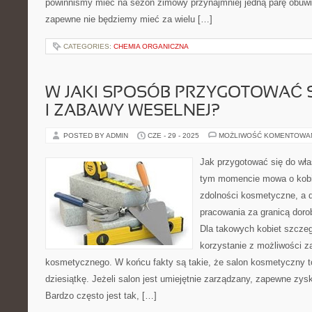
powinniśmy mieć na sezon zimowy przynajmniej jedną parę obuwia.
zapewne nie będziemy mieć za wielu […]
CATEGORIES:
CHEMIA ORGANICZNA
W JAKI SPOSÓB PRZYGOTOWAĆ 
I ZABAWY WESELNEJ?
POSTED BY ADMIN
CZE - 29 - 2025
MOŻLIWOŚĆ KOMENTOWA
Jak przygotować się do wła
tym momencie mowa o kobie
zdolności kosmetyczne, a 
pracowania za granicą dorob
Dla takowych kobiet szczeg
korzystanie z możliwości z
kosmetycznego. W końcu fakty są takie, że salon kosmetyczny t
dziesiątkę. Jeżeli salon jest umiejętnie zarządzany, zapewne zys
Bardzo często jest tak, […]