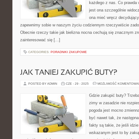
każdego z nas. Co prawda 
jest ona szczególnie widoc
ona mieć wręcz decydujący
zapewnimy sobie w naszym życiu codziennym rzeczywiście zado
Obecnie rzeczy takie jak bielizna nocna cechują się znacznym z
zainteresować się […]
CATEGORIES:
PORADNIKI ZAKUPOWE
JAK TANIEJ ZAKUPIĆ BUTY?
POSTED BY ADMIN
CZE - 29 - 2025
MOŻLIWOŚĆ KOMENTOWA
Gdzie zakupić buty? Trzeba
zimy w zasadzie nie rozpie
pogoda jest mocno zmienna
być nawet tak, że następna
fakty są takie, że jeśli idz
wskazanym jest to by zaku