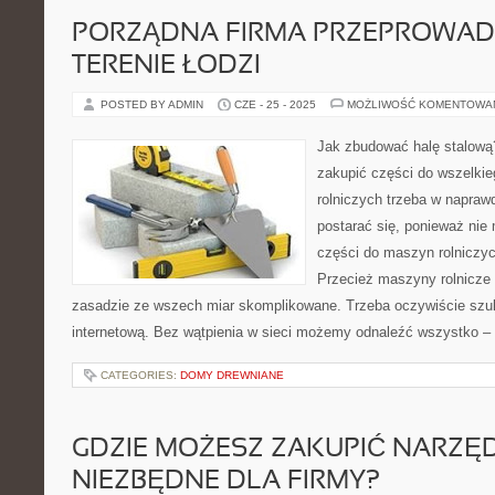
PORZĄDNA FIRMA PRZEPROWA
TERENIE ŁODZI
POSTED BY ADMIN
CZE - 25 - 2025
MOŻLIWOŚĆ KOMENTOWA
Jak zbudować halę stalową?
zakupić części do wszelki
rolniczych trzeba w napra
postarać się, ponieważ nie
części do maszyn rolniczyc
Przecież maszyny rolnicze 
zasadzie ze wszech miar skomplikowane. Trzeba oczywiście szu
internetową. Bez wątpienia w sieci możemy odnaleźć wszystko – 
CATEGORIES:
DOMY DREWNIANE
GDZIE MOŻESZ ZAKUPIĆ NARZĘ
NIEZBĘDNE DLA FIRMY?