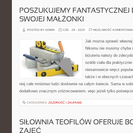
POSZUKUJEMY FANTASTYCZNEJ B
SWOJEJ MAŁŻONKI
POSTED BY ADMIN
CZE - 29 - 2025
MOŻLIWOŚĆ KOMENTOWA
Jak można sprawić własnej
Nikomu nie musimy chyba 
biżuteria należy do zdecyd
ozdób ciała dla praktycznie
niesamowicie wręcz popularn
także i w obecnych czasac
niej całe mnóstwo ludzi dosłownie na całym świecie. Sama w sobi
dodatkowo znacznym zróżnicowaniem, więc jeżeli tylko poświęcim
CATEGORIES:
ZAZDROŚĆ I ZAUFANIE
SIŁOWNIA TEOFILÓW OFERUJE B
ZAJĘĆ