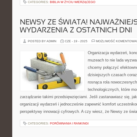
CATEGORIES:
BIBLIA W ŻYCIU WIERZĄCEGO
NEWSY ZE ŚWIATA! NAJWAŻNIEJ
WYDARZENIA Z OSTATNICH DNI
POSTED BY ADMIN
CZE - 19 - 2025
MOŻLIWOŚĆ KOMENTOWA
Organizacja wydarzeń, kon
muzeach to nie lada wyzwa
chcemy połączyć efektown
dzisiejszych czasach coraz
rosnąca rola nowoczesnych 
technologicznych, które mo
zarządzanie takimi przedsięwzięciami. Jeśli zastanawiasz się, j
organizacji wydarzeń i jednocześnie zapewnić komfort uczestniko
perspektywy innowacji cyfrowych. A czy wiesz, że Newsy ze świ
CATEGORIES:
PORÓWNANIA I RANKINGI