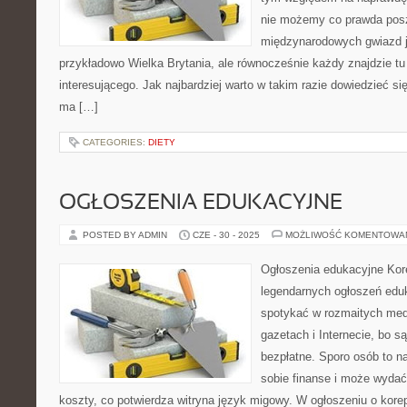
nie możemy co prawda posz
międzynarodowych gwiazd ja
przykładowo Wielka Brytania, ale równocześnie każdy znajdzie tu
interesującego. Jak najbardziej warto w takim razie dowiedzieć s
ma […]
CATEGORIES:
DIETY
OGŁOSZENIA EDUKACYJNE
POSTED BY ADMIN
CZE - 30 - 2025
MOŻLIWOŚĆ KOMENTOWA
Ogłoszenia edukacyjne Kore
legendarnych ogłoszeń edu
spotykać w rozmaitych medi
gazetach i Internecie, bo s
bezpłatne. Sporo osób to na
sobie finanse i może wydać
koszty, co potwierdza witryna język migowy. W ogłoszeniu o kore