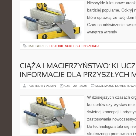
Niezwykłe luksusowe aranża
bardziej popularne. Odkryj n
które sprawią, że twój dom 
Czas na odświeżenie swoje
#wnętrza #trendy
CATEGORIES:
HISTORIE SUKCESU I INSPIRACJE
CIĄŻA I MACIERZYŃSTWO: KLUC
INFORMACJE DLA PRZYSZŁYCH 
POSTED BY ADMIN
CZE - 20 - 2025
MOŻLIWOŚĆ KOMENTOWA
W dzisiejszych czasach or
koncertów czy wystaw muz
świetnej koncepcji i artysty
zastosowania nowoczesnych
Bo technologia stała się n
skutecznego promowania i 