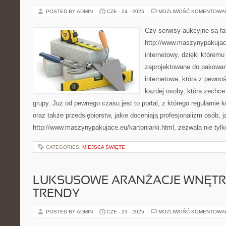
POSTED BY ADMIN
CZE - 24 - 2025
MOŻLIWOŚĆ KOMENTOWA
Czy serwisy aukcyjne są f
http://www.maszynypakujace
internetowy, dzięki którem
zaprojektowane do pakowan
internetowa, która z pewno
każdej osoby, która zechce
grupy. Już od pewnego czasu jest to portal, z którego regularnie 
oraz także przedsiębiorstw, jakie doceniają profesjonalizm osób, j
http://www.maszynypakujace.eu/kartoniarki.html, zezwala nie tyl
CATEGORIES:
MIEJSCA ŚWIĘTE
LUKSUSOWE ARANŻACJE WNĘTRZ:
TRENDY
POSTED BY ADMIN
CZE - 23 - 2025
MOŻLIWOŚĆ KOMENTOWA