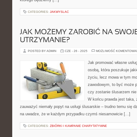
CATEGORIES:
JAKWYSLAC
JAK MOŻEMY ZAROBIĆ NA SWOJ
UTRZYMANIE?
POSTED BY ADMIN
CZE - 26 - 2025
MOŻLIWOŚĆ KOMENTOWA
Jak promować własne usługi
osobą, która poszukuje jak
życiu, lecz mowa w tym mo
zawodowym, to być może po
czy zostanie ślusarzem nie
W końcu prawda jest taka,
zauważyć niemały popyt na usługi ślusarskie – trudno temu się d
na uwadze, że w każdym przypadku czymś niesamowicie […]
CATEGORIES:
ZBIÓRKI I KAMPANIE CHARYTATYWNE