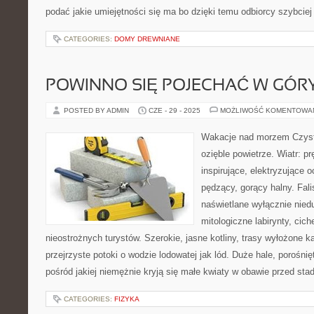
podać jakie umiejętności się ma bo dzięki temu odbiorcy szybciej
CATEGORIES:
DOMY DREWNIANE
POWINNO SIĘ POJECHAĆ W GÓR
POSTED BY ADMIN
CZE - 29 - 2025
MOŻLIWOŚĆ KOMENTOWA
Wakacje nad morzem Czyste
ozięble powietrze. Wiatr: p
inspirujące, elektryzujące o
pędzący, gorący halny. Falis
naświetlane wyłącznie nied
mitologiczne labirynty, ci
nieostrożnych turystów. Szerokie, jasne kotliny, trasy wyłożone k
przejrzyste potoki o wodzie lodowatej jak lód. Duże hale, porośnię
pośród jakiej niemężnie kryją się małe kwiaty w obawie przed s
CATEGORIES:
FIZYKA