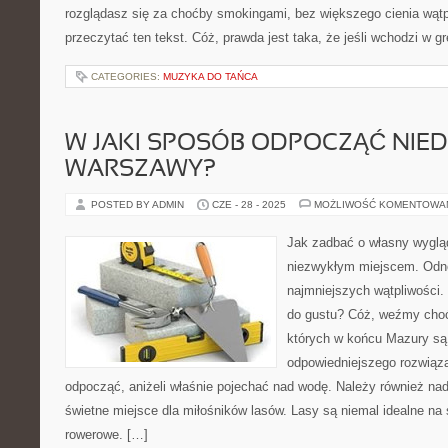
rozglądasz się za choćby smokingami, bez większego cienia wątp
przeczytać ten tekst. Cóż, prawda jest taka, że jeśli wchodzi w 
CATEGORIES:
MUZYKA DO TAŃCA
W JAKI SPOSÓB ODPOCZĄĆ NIE
WARSZAWY?
POSTED BY ADMIN
CZE - 28 - 2025
MOŻLIWOŚĆ KOMENTOWA
Jak zadbać o własny wygl
niezwykłym miejscem. Odn
najmniejszych wątpliwości.
do gustu? Cóż, weźmy choć
których w końcu Mazury są
odpowiedniejszego rozwiąz
odpocząć, aniżeli właśnie pojechać nad wodę. Należy również na
świetne miejsce dla miłośników lasów. Lasy są niemal idealne na 
rowerowe. […]