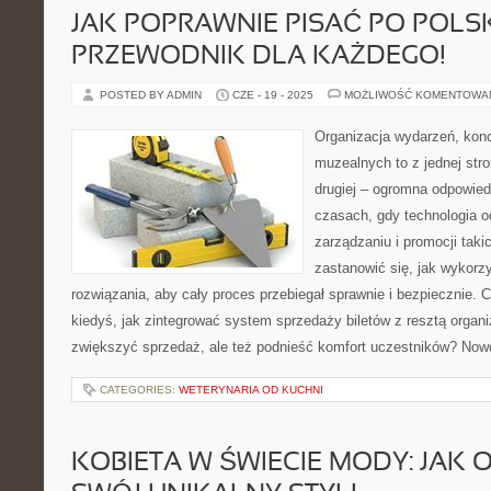
JAK POPRAWNIE PISAĆ PO POLS
PRZEWODNIK DLA KAŻDEGO!
POSTED BY ADMIN
CZE - 19 - 2025
MOŻLIWOŚĆ KOMENTOWA
Organizacja wydarzeń, kon
muzealnych to z jednej str
drugiej – ogromna odpowied
czasach, gdy technologia o
zarządzaniu i promocji taki
zastanowić się, jak wykor
rozwiązania, aby cały proces przebiegał sprawnie i bezpiecznie. C
kiedyś, jak zintegrować system sprzedaży biletów z resztą organiz
zwiększyć sprzedaż, ale też podnieść komfort uczestników? No
CATEGORIES:
WETERYNARIA OD KUCHNI
KOBIETA W ŚWIECIE MODY: JAK