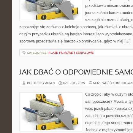
przedstawia niesamowicie zr
jednocześnie bardzo modne.
szczególnie rozmaitością, 
zapoznając się zarówno z kolekcją sportową, jak również z ubran
drugim przypadku ubrania są bardzo interesująco wyprodukowane 
sportowa przedstawia się bardzo kolorystycznie, gdyż w niej […]
CATEGORIES:
PLAŻE FILMOWE I SERIALOWE
JAK DBAĆ O ODPOWIEDNIE SAM
POSTED BY ADMIN
CZE - 28 - 2025
MOŻLIWOŚĆ KOMENTOWA
Co zrobić, aby w dużym st
samopoczucie? Mowa w ty
więc jeżeli jakaś kobieta cz
zasadniczo powinna szukać
najmniejszego sensu marno
Jednak z mężczyznami jest i