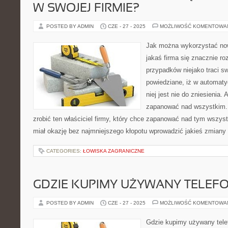
W SWOJEJ FIRMIE?
POSTED BY ADMIN
CZE - 27 - 2025
MOŻLIWOŚĆ KOMENTOWA
Jak można wykorzystać no
jakaś firma się znacznie ro
przypadków niejako traci sw
powiedziane, iż w automat
niej jest nie do zniesienia.
zapanować nad wszystkim. 
zrobić ten właściciel firmy, który chce zapanować nad tym wszy
miał okazję bez najmniejszego kłopotu wprowadzić jakieś zmiany 
CATEGORIES:
ŁOWISKA ZAGRANICZNE
GDZIE KUPIMY UŻYWANY TELEF
POSTED BY ADMIN
CZE - 27 - 2025
MOŻLIWOŚĆ KOMENTOWA
Gdzie kupimy używany telef