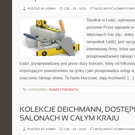
POSTED BY ADMIN
CZE - 29 - 2025
MOŻLIWOŚĆ KOMENTOWA
Sitodruk w Łodzi, wykonyw
poziomie Przez wpisanie w
właściwych fraz (np.: dobry
tampodruk Łódź), jest opcj
internetowej firmy, która spe
przeprowadzaniem takiego t
Łodzi, przeprowadzany jest przez duży koncern, który od kilkunast
imponującym powodzeniem na rynku i jaki przeprowadza usługi w
znaczeniu takiego słowa. Te hasła kluczowe, dają możliwość […]
CATEGORIES:
BUDŻET PROJEKTU
KOLEKCJE DEICHMANN, DOSTĘP
SALONACH W CAŁYM KRAJU
POSTED BY ADMIN
CZE - 29 - 2025
MOŻLIWOŚĆ KOMENTOWA