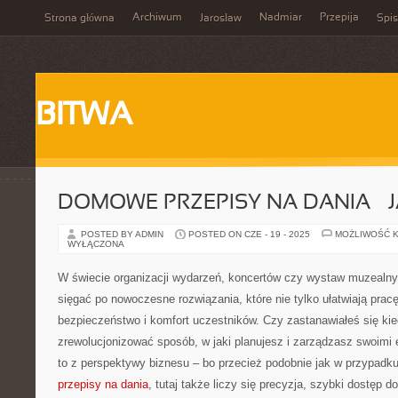
Archiwum
Nadmiar
Przepija
Strona główna
Jarosław
Spis
BITWA
DOMOWE PRZEPISY NA DANIA – 
POSTED BY ADMIN
POSTED ON CZE - 19 - 2025
MOŻLIWOŚĆ 
WYŁĄCZONA
W świecie organizacji wydarzeń, koncertów czy wystaw muzealn
sięgać po nowoczesne rozwiązania, które nie tylko ułatwiają pracę
bezpieczeństwo i komfort uczestników. Czy zastanawiałeś się kie
zrewolucjonizować sposób, w jaki planujesz i zarządzasz swoimi
to z perspektywy biznesu – bo przecież podobnie jak w przypadk
przepisy na dania
, tutaj także liczy się precyzja, szybki dostęp do