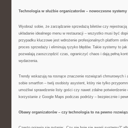
Technologia w służbie organizatorów – nowoczesne systemy 
Wyobraź sobie, że zarządzanie sprzedażą biletów czy rejestracj
układanie idealnego menu w restauracji – wszystko musi być dopi
przypadku kluczowe jest wdrożenie profesjonalnych platform onlin
proces sprzedaży i eliminują ryzyko błędów. Takie systemy to jak
pozwalają zaoszczędzić czas, ograniczyć chaos i dają pełną kont
wydarzenia.
Trendy wskazują na rosnące znaczenie rozwiązań chmurowych i a
sobie smartfon – twój osobisty asystent, który nie tylko przypomn
umożliwi sprawdzenie listy gości czy nawet zdalne potwierdzenie 
korzystanie z Google Maps podczas podróży – bezpiecznie i pewni
Obawy organizatorów – czy technologia to na pewno rozwiąz
Często pojawia się pytanie: „Czy nie boję się awarii systemu?” alb