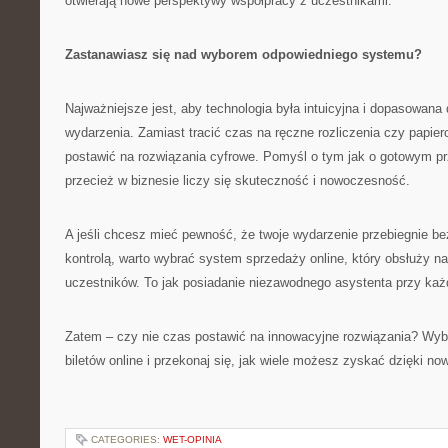
otwierają nowe perspektywy współpracy z uczestnikami.
Zastanawiasz się nad wyborem odpowiedniego systemu?
Najważniejsze jest, aby technologia była intuicyjna i dopasowana 
wydarzenia. Zamiast tracić czas na ręczne rozliczenia czy papierow
postawić na rozwiązania cyfrowe. Pomyśl o tym jak o gotowym pr
przecież w biznesie liczy się skuteczność i nowoczesność.
A jeśli chcesz mieć pewność, że twoje wydarzenie przebiegnie be
kontrolą, warto wybrać system sprzedaży online, który obsłuży n
uczestników. To jak posiadanie niezawodnego asystenta przy każ
Zatem – czy nie czas postawić na innowacyjne rozwiązania? Wy
biletów online i przekonaj się, jak wiele możesz zyskać dzięki no
CATEGORIES:
WET-OPINIA