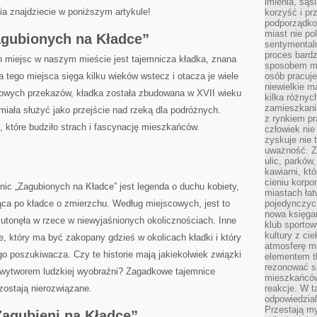
imienia, są
a znajdziecie⁣ w poniższym artykule!
korzyść i prz
podporządko
miast nie po
Zagubionych na Kładce”
sentymental
proces bard
 miejsc ⁣w​ naszym mieście jest tajemnicza kładka, znana
sposobem my
ia​ tego miejsca sięga kilku wieków wstecz i otacza je wiele
osób pracuje
niewielkie ma
cowych przekazów,⁢ kładka⁣ została zbudowana w ⁤XVII wieku
kilka różnyc
zamieszkania
miała służyć jako przejście nad rzeką dla podróżnych.
z rynkiem p
 które budziło strach i fascynację mieszkańców.
człowiek nie
zyskuje nie 
uważność. Z
ulic, parków
kawiarni, kt
cieniu korpo
nic „Zagubionych na Kładce” jest legenda o duchu kobiety,
miastach łat
ąca po kładce o zmierzchu. ‌Według miejscowych, jest to
pojedynczych
nowa księgar
 utonęła w ⁢rzece w niewyjaśnionych‌ okolicznościach. Inne
klub sportow
kultury z ci
, ⁤który ma być zakopany gdzieś w okolicach kładki i który
atmosferę m
o poszukiwacza. Czy te historie mają jakiekolwiek ⁣związki
elementem t
rezonować sz
e wytworem ludzkiej wyobraźni?⁢ Zagadkowe tajemnice
mieszkańców
zostają nierozwiązane.
reakcje. W t
odpowiedzial
Przestają m
 „Zagubieni na Kładce”