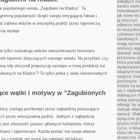
odległych in
bardzo wiele
ce popularnego serialu „Zagubieni na Kładce”. Ta
konsekwentni
jak nowe tec
romną popularność dzięki swojej intrygującej​ fabule i
ją niszczyć.
al zabiera widzów w niezwykłą podróż przez tajemniczą
odbierze mn
bo wszystko
k się wydaje.
cyfrowym lu
handlowych. 
mogą wzmacn
promocji reg
e tylko ⁢zaskakują widzów nietuzinkowymi historiami
ułatwiać wsp
przemiany po
wiele tajemnic dotyczących samego ​serialu. Na przykład,⁤ czy
która pozwa
wną ⁣rolę otrzymał propozycję występu w​ innej produkcji tuż
wydarzeniac
lokalnych t
ubionych na Kładce”? To tylko jedna z wielu niesamowitych‍
miejsca, któ
peryferyjne.
miasta są w
się z odpływ
ące wątki i motywy w ​”Zagubionych
słabnącym h
usług specja
odwagi, by w
nicy zostają pochłonięci przez najbardziej poruszające
Jednak właśn
narracji. Ma
ich przez emocjonalną podróż.⁢ Jednym z​ najbardziej
wyłącznie p
języka możli
i jest złożoność postaci‍ głównych bohaterów, którzy
życia, o lok
iktami i‍ tajemnicami. Każda postać ma swoje ⁤własne
która nie mu
skuteczna. P
 że czytelnik nie może się ‍oderwać od⁣ lektury.