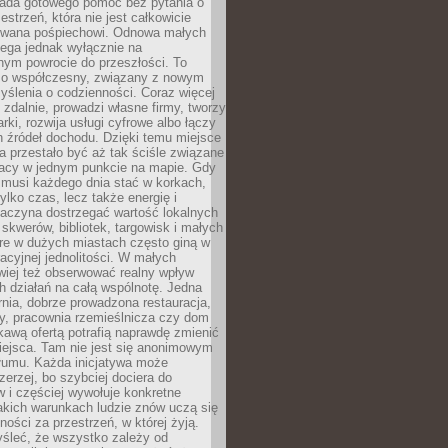
siada gotowego pomóc bez pytania o
estrzeń, która nie jest całkowicie
wana pośpiechowi. Odnowa małych
lega jednak wyłącznie na
nym powrocie do przeszłości. To
zo współczesny, związany z nowym
ślenia o codzienności. Coraz więcej
 zdalnie, prowadzi własne firmy, tworzy
rki, rozwija usługi cyfrowe albo łączy
h źródeł dochodu. Dzięki temu miejsce
 przestało być aż tak ściśle związane
racy w jednym punkcie na mapie. Gdy
 musi każdego dnia stać w korkach,
tylko czas, lecz także energię i
aczyna dostrzegać wartość lokalnych
, skwerów, bibliotek, targowisk i małych
óre w dużych miastach często giną w
racyjnej jednolitości. W małych
wiej też obserwować realny wpływ
 działań na całą wspólnotę. Jedna
nia, dobrze prowadzona restauracja,
y, pracownia rzemieślnicza czy dom
ekawą ofertą potrafią naprawdę zmienić
iejsca. Tam nie jest się anonimowym
łumu. Każda inicjatywa może
erzej, bo szybciej dociera do
 i częściej wywołuje konkretne
akich warunkach ludzie znów uczą się
ności za przestrzeń, w której żyją.
yśleć, że wszystko zależy od