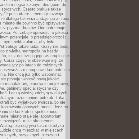
andlem i ograniczonym dostępem do
listycznych. Często brakuje także
yjść poza utarte schematy rozwoju.
ie dlatego tak ważna staje się zmiana
łe miasto nie powinno być opisywane
rzez pryzmat braków. Ono potrzebuje
wości. Potrzebuje opowieści o jakości
alnym potencjale, o przedsiębiorczości,
si być spektakularna, aby była
otrzebuje także ludzi, którzy nie będą
go z wielką metropolią na każdy
ób, lecz dostrzegą jego własną logikę
ty. Coraz częściej obserwuje się, że
wracający po latach do rodzinnych
i przywożą ze sobą nowe kompetencje
nia. Nie chcą już tylko wspominać
 ale próbują tworzyć nową jakość.
łe manufaktury, pracownie projektowe,
we, gabinety specjalistyczne czy
tkań. Łączą wiedzę zdobytą w dużych
lokalnym rozumieniem potrzeb. Taka
trafi być wyjątkowo twórcza, bo nie
a kopiowaniu gotowych modeli, lecz na
aniu do konkretnej społeczności.
małe miasto staje się laboratorium
h rozwiązań, a nie skansenem
Ważną rolę odgrywa także estetyka
. Ludzie chcą mieszkać w miejscach
ielonych, przyjaznych pieszym i