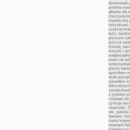
dominowało 
ambitna kari
głównie dla 
rzeczywistoś
miasteczka p
odzyskiwać z
częściej bra
ludzi, bardzi
poczucie za
jeszcze spot
imienia, są
korzyść i prz
podporządko
miast nie po
sentymental
proces bard
sposobem my
osób pracuje
niewielkie ma
kilka różnyc
zamieszkania
z rynkiem p
człowiek nie
zyskuje nie 
uważność. Z
ulic, parków
kawiarni, kt
cieniu korpo
miastach łat
pojedynczych