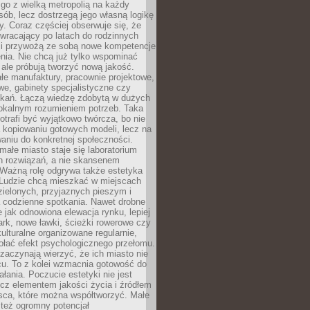
go z wielką metropolią na każdy
ób, lecz dostrzegą jego własną logikę
ty. Coraz częściej obserwuje się, że
wracający po latach do rodzinnych
i przywożą ze sobą nowe kompetencje
nia. Nie chcą już tylko wspominać
 ale próbują tworzyć nową jakość.
łe manufaktury, pracownie projektowe,
we, gabinety specjalistyczne czy
tkań. Łączą wiedzę zdobytą w dużych
lokalnym rozumieniem potrzeb. Taka
trafi być wyjątkowo twórcza, bo nie
a kopiowaniu gotowych modeli, lecz na
aniu do konkretnej społeczności.
małe miasto staje się laboratorium
h rozwiązań, a nie skansenem
Ważną rolę odgrywa także estetyka
. Ludzie chcą mieszkać w miejscach
ielonych, przyjaznych pieszym i
a codzienne spotkania. Nawet drobne
e jak odnowiona elewacja rynku, lepiej
rk, nowe ławki, ścieżki rowerowe czy
ulturalne organizowane regularnie,
ołać efekt psychologicznego przełomu.
aczynają wierzyć, że ich miasto nie
cu. To z kolei wzmacnia gotowość do
ałania. Poczucie estetyki nie jest
cz elementem jakości życia i źródłem
sca, które można współtworzyć. Małe
też ogromny potencjał