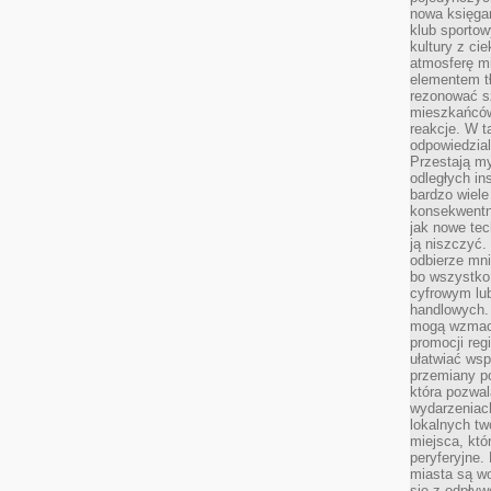
nowa księgar
klub sportow
kultury z ci
atmosferę m
elementem t
rezonować sz
mieszkańców
reakcje. W t
odpowiedzial
Przestają m
odległych in
bardzo wiele
konsekwentni
jak nowe tec
ją niszczyć.
odbierze mn
bo wszystko
cyfrowym lu
handlowych. 
mogą wzmacn
promocji reg
ułatwiać wsp
przemiany po
która pozwa
wydarzeniac
lokalnych t
miejsca, któ
peryferyjne.
miasta są w
się z odpływ