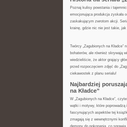
Poznaj⁤ kulisy powstania i tajemni
emocjonująca produkcja‍ zyskała og
zaskakującym zwrotom akcji. Seri
krainę, gdzie nic nie jest takie, ja
Twórcy „Zagubionych na Kładce” ni
⁣bohaterów, ‍ale również skrywają 
wiedzieliście, że aktor grający głó
przed rozpoczęciem zdjęć do⁤ „Zag
ciekawostek z planu serialu!
Najbardziej poruszaj
na Kładce”
W „Zagubionych na Kładce”, czytel
wątki i motywy, ⁤które poprowadzą 
fascynujących aspektów tej książk
zmagają się z wewnętrznymi ‌konfl
demony ⁤do pokonania,‌ co‍ sprawia,