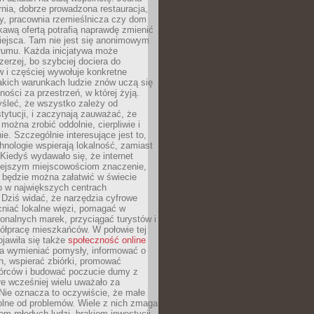
nia, dobrze prowadzona restauracja,
y, pracownia rzemieślnicza czy dom
ekawą ofertą potrafią naprawdę zmienić
iejsca. Tam nie jest się anonimowym
łumu. Każda inicjatywa może
erzej, bo szybciej dociera do
 i częściej wywołuje konkretne
akich warunkach ludzie znów uczą się
ności za przestrzeń, w której żyją.
yśleć, że wszystko zależy od
stytucji, i zaczynają zauważać, że
 można zrobić oddolnie, cierpliwie i
e. Szczególnie interesujące jest to,
hnologie wspierają lokalność, zamiast
 Kiedyś wydawało się, że internet
iejszym miejscowościom znaczenie,
 będzie można załatwić w świecie
b w największych centrach
Dziś widać, że narzędzia cyfrowe
iać lokalne więzi, pomagać w
ionalnych marek, przyciągać turystów i
ółpracę mieszkańców. W połowie tej
jawiła się także
społeczność online
la wymieniać pomysły, informować o
h, wspierać zbiórki, promować
wórców i budować poczucie dumy z
re wcześniej wielu uważało za
 Nie oznacza to oczywiście, że małe
olne od problemów. Wiele z nich zmaga
em młodych ludzi, brakiem inwestycji,