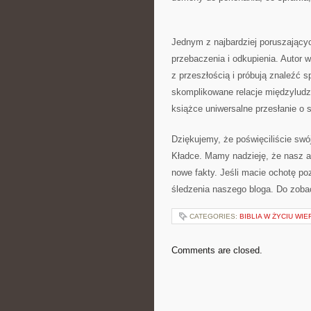
Jednym z ​najbardziej poruszając
przebaczenia i odkupienia. Autor w
z przeszłością i próbują znaleźć s
skomplikowane relacje międzyludzk
książce uniwersalne przesłanie o ​si
Dziękujemy, ‌że poświęciliście swó
Kładce. ⁢Mamy nadzieję, że nasz art
nowe fakty. Jeśli macie ochotę po
śledzenia naszego bloga. Do zoba
CATEGORIES:
BIBLIA W ŻYCIU WI
Comments are closed.