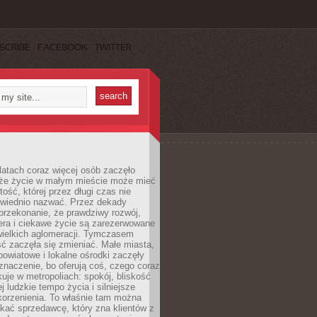
SCRIBE
FACEBOOK
TWITTER
latach coraz więcej osób zaczęło
 że życie w małym mieście może mieć
ość, której przez długi czas nie
wiednio nazwać. Przez dekady
przekonanie, że prawdziwy rozwój,
era i ciekawe życie są zarezerwowane
wielkich aglomeracji. Tymczasem
ć zaczęła się zmieniać. Małe miasta,
owiatowe i lokalne ośrodki zaczęły
naczenie, bo oferują coś, czego coraz
kuje w metropoliach: spokój, bliskość
ej ludzkie tempo życia i silniejsze
korzenienia. To właśnie tam można
kać sprzedawcę, który zna klientów z