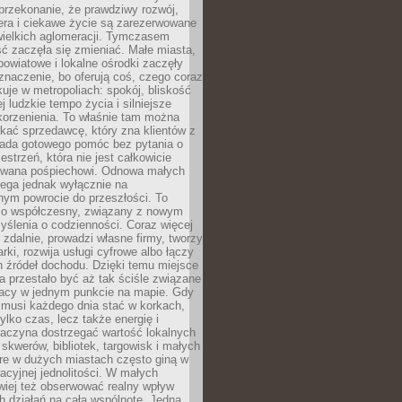
przekonanie, że prawdziwy rozwój,
era i ciekawe życie są zarezerwowane
wielkich aglomeracji. Tymczasem
ć zaczęła się zmieniać. Małe miasta,
owiatowe i lokalne ośrodki zaczęły
naczenie, bo oferują coś, czego coraz
kuje w metropoliach: spokój, bliskość
ej ludzkie tempo życia i silniejsze
korzenienia. To właśnie tam można
kać sprzedawcę, który zna klientów z
siada gotowego pomóc bez pytania o
estrzeń, która nie jest całkowicie
wana pośpiechowi. Odnowa małych
lega jednak wyłącznie na
nym powrocie do przeszłości. To
zo współczesny, związany z nowym
ślenia o codzienności. Coraz więcej
 zdalnie, prowadzi własne firmy, tworzy
rki, rozwija usługi cyfrowe albo łączy
h źródeł dochodu. Dzięki temu miejsce
 przestało być aż tak ściśle związane
racy w jednym punkcie na mapie. Gdy
 musi każdego dnia stać w korkach,
tylko czas, lecz także energię i
aczyna dostrzegać wartość lokalnych
, skwerów, bibliotek, targowisk i małych
óre w dużych miastach często giną w
racyjnej jednolitości. W małych
wiej też obserwować realny wpływ
 działań na całą wspólnotę. Jedna