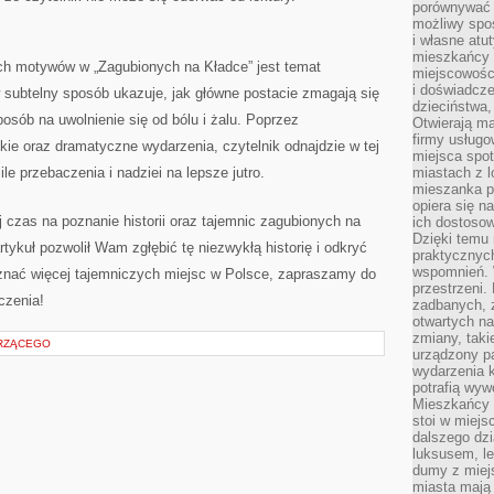
porównywać 
możliwy spos
i własne atu
mieszkańcy 
ych motywów w „Zagubionych na Kładce” jest temat
miejscowośc
i doświadcze
 subtelny sposób ‍ukazuje, jak ⁢główne postacie zmagają się
dzieciństwa,
posób na uwolnienie się od bólu i żalu. Poprzez
Otwierają ma
firmy usługo
ie oraz dramatyczne‌ wydarzenia, czytelnik odnajdzie w tej‍
miejsca spo
le przebaczenia i nadziei na lepsze ‍jutro.
miastach z 
mieszanka po
opiera się n
j ⁢czas na poznanie historii oraz tajemnic zagubionych na
ich dostosow
Dzięki temu 
ykuł pozwolił Wam zgłębić‍ tę niezwykłą ⁤historię i odkryć
praktycznyc
wspomnień. 
znać więcej tajemniczych miejsc w Polsce,‌ zapraszamy do
przestrzeni
czenia!
zadbanych, z
otwartych n
zmiany, taki
ERZĄCEGO
urządzony pa
wydarzenia k
potrafią wyw
Mieszkańcy z
stoi w miejs
dalszego dzi
luksusem, le
dumy z miej
miasta mają 