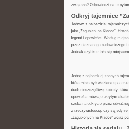
związana? Odpowiedzi na te pytani
Odkryj ⁣tajemnice ⁤”
Jednym z najbardziej tajemniczych
jako‍ „Zagubieni na Kładce”. Histor
legend⁤ i ⁢opowieści. Według miejs
przez nieznanego budowniczego ⁤i 
Jednak szybko stała się miejscem,
Jedną z najbardziej znanych tajem
która miała być widziana spaceruj
duch nieszczęśliwej kobiety, która
opowieści mówią o ukrytym skarbie
czeka na odkrycie przez ⁣odważneg
⁣z rzeczywistością, czy są jedyni
„Zagubionych na ‍Kładce”‍ wciąż po
Historia tła⁢ serialu