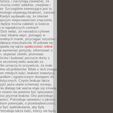
stytucji, i zaczynają zauważać, że
 można zrobić oddolnie, cierpliwie i
e. Szczególnie interesujące jest to,
hnologie wspierają lokalność, zamiast
 Kiedyś wydawało się, że internet
iejszym miejscowościom znaczenie,
 będzie można załatwić w świecie
b w największych centrach
Dziś widać, że narzędzia cyfrowe
iać lokalne więzi, pomagać w
ionalnych marek, przyciągać turystów i
ółpracę mieszkańców. W połowie tej
jawiła się także
społeczność online
la wymieniać pomysły, informować o
h, wspierać zbiórki, promować
wórców i budować poczucie dumy z
re wcześniej wielu uważało za
 Nie oznacza to oczywiście, że małe
olne od problemów. Wiele z nich zmaga
em młodych ludzi, brakiem inwestycji,
andlem i ograniczonym dostępem do
listycznych. Często brakuje także
yjść poza utarte schematy rozwoju.
ie dlatego tak ważna staje się zmiana
łe miasto nie powinno być opisywane
rzez pryzmat braków. Ono potrzebuje
wości. Potrzebuje opowieści o jakości
alnym potencjale, o przedsiębiorczości,
si być spektakularna, aby była
otrzebuje także ludzi, którzy nie będą