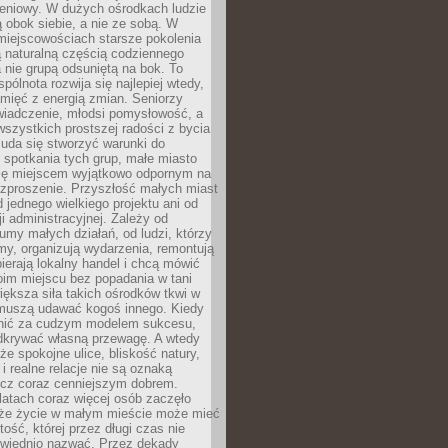
eniowy. W dużych ośrodkach ludzie
ą obok siebie, a nie ze sobą. W
miejscowościach starsze pokolenia
 naturalną częścią codziennego
a nie grupą odsuniętą na bok. To
pólnota rozwija się najlepiej wtedy,
mięć z energią zmian. Seniorzy
iadczenie, młodsi pomysłowość, a
wszystkich prostszej radości z bycia
 uda się stworzyć warunki do
spotkania tych grup, małe miasto
ię miejscem wyjątkowo odpornym na
ozproszenie. Przyszłość małych miast
d jednego wielkiego projektu ani od
ji administracyjnej. Zależy od
umy małych działań, od ludzi, którzy
rmy, organizują wydarzenia, remontują
ierają lokalny handel i chcą mówić
oim miejscu bez popadania w tani
iększa siła takich ośrodków tkwi w
 muszą udawać kogoś innego. Kiedy
onić za cudzym modelem sukcesu,
dkrywać własną przewagę. A wtedy
 że spokojne ulice, bliskość natury,
 i realne relacje nie są oznaką
ecz coraz cenniejszym dobrem.
latach coraz więcej osób zaczęło
 że życie w małym mieście może mieć
ość, której przez długi czas nie
wiednio nazwać. Przez dekady