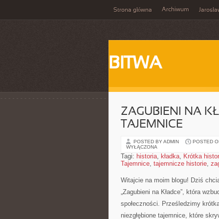
Archiwum
Strona główna
Jarosł
BITWA
ZAGUBIENI NA KŁ
TAJEMNICE
POSTED BY ADMIN
POSTED ON
WYŁĄCZONA
Tagi:
historia
,
kładka
,
Krótka histor
Tajemnice
,
tajemnicze historie
,
zag
Witajcie na moim blogu! Dziś chci
„Zagubieni na‌ Kładce”, ‌która wzbu
społeczności. Prześledzimy krótką
niezgłębione tajemnice, które⁢ sk