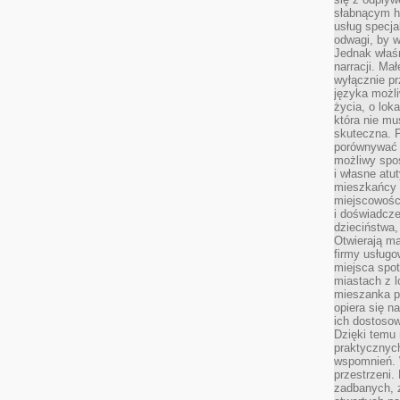
słabnącym h
usług specja
odwagi, by w
Jednak właśn
narracji. Ma
wyłącznie p
języka możli
życia, o lok
która nie mu
skuteczna. P
porównywać 
możliwy spos
i własne atu
mieszkańcy 
miejscowośc
i doświadcze
dzieciństwa,
Otwierają ma
firmy usługo
miejsca spo
miastach z 
mieszanka po
opiera się n
ich dostosow
Dzięki temu 
praktycznyc
wspomnień. 
przestrzeni
zadbanych, z