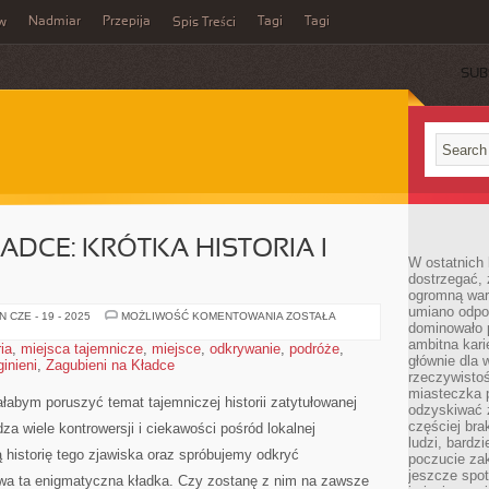
Nadmiar
Przepija
Tagi
Tagi
aw
Spis Treści
SUB
ADCE: KRÓTKA HISTORIA I
W ostatnich 
dostrzegać,
ogromną wart
umiano odpo
ZAGUBIENI
 CZE - 19 - 2025
MOŻLIWOŚĆ KOMENTOWANIA
ZOSTAŁA
dominowało 
NA
KŁADCE:
ambitna kari
ia
,
miejsca tajemnicze
,
miejsce
,
odkrywanie
,
podróże
,
KRÓTKA
głównie dla 
inieni
,
Zagubieni na Kładce
HISTORIA
I
rzeczywistoś
TAJEMNICE
miasteczka p
ałabym poruszyć temat tajemniczej historii zatytułowanej
odzyskiwać z
częściej bra
dza wiele kontrowersji i ⁣ciekawości pośród lokalnej
ludzi, bardzi
 historię tego zjawiska oraz spróbujemy odkryć ​
poczucie za
jeszcze spot
rywa ta enigmatyczna kładka. Czy zostanę z ⁢nim na zawsze