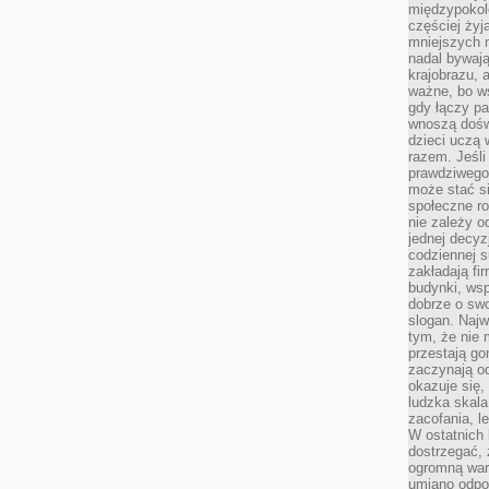
międzypokol
częściej żyj
mniejszych 
nadal bywają
krajobrazu, 
ważne, bo ws
gdy łączy pa
wnoszą dośw
dzieci uczą 
razem. Jeśli
prawdziwego 
może stać s
społeczne r
nie zależy o
jednej decyz
codziennej s
zakładają fi
budynki, wsp
dobrze o sw
slogan. Najw
tym, że nie
przestają g
zaczynają o
okazuje się,
ludzka skala
zacofania, l
W ostatnich 
dostrzegać,
ogromną wart
umiano odpo