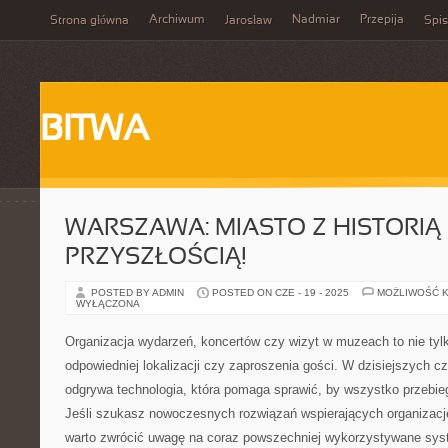
Archiwum
Nadmiar
Przepija
Strona główna
Jarosław
Spis
BITWA
WARSZAWA: MIASTO Z HISTORIĄ 
PRZYSZŁOŚCIĄ!
POSTED BY ADMIN
POSTED ON CZE - 19 - 2025
MOŻLIWOŚĆ 
WYŁĄCZONA
Organizacja wydarzeń, koncertów czy wizyt w muzeach to nie tyl
odpowiedniej lokalizacji czy zaproszenia gości. W dzisiejszych c
odgrywa technologia, która pomaga sprawić, by wszystko przebieg
Jeśli szukasz nowoczesnych rozwiązań wspierających organizację
warto zwrócić uwagę na coraz powszechniej wykorzystywane sys