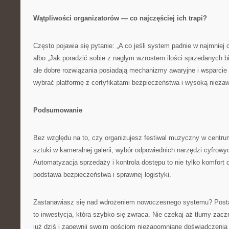
Wątpliwości organizatorów — co najczęściej ich trapi?
Często pojawia się pytanie: „A co jeśli system padnie w najmnie
albo „Jak poradzić sobie z nagłym wzrostem ilości sprzedanych bi
ale dobre rozwiązania posiadają mechanizmy awaryjne i wsparcie
wybrać platformę z certyfikatami bezpieczeństwa i wysoką nieza
Podsumowanie
Bez względu na to, czy organizujesz festiwal muzyczny w cent
sztuki w kameralnej galerii, wybór odpowiednich narzędzi cyfrow
Automatyzacja sprzedaży i kontrola dostępu to nie tylko komfort d
podstawa bezpieczeństwa i sprawnej logistyki.
Zastanawiasz się nad wdrożeniem nowoczesnego systemu? Posta
to inwestycja, która szybko się zwraca. Nie czekaj aż tłumy zacz
już dziś i zapewnij swoim gościom niezapomniane doświadczenia 