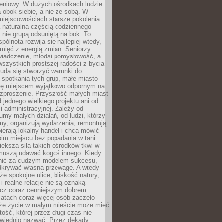
eniowy. W dużych ośrodkach ludzie
ą obok siebie, a nie ze sobą. W
miejscowościach starsze pokolenia
 naturalną częścią codziennego
a nie grupą odsuniętą na bok. To
pólnota rozwija się najlepiej wtedy,
mięć z energią zmian. Seniorzy
iadczenie, młodsi pomysłowość, a
wszystkich prostszej radości z bycia
 uda się stworzyć warunki do
spotkania tych grup, małe miasto
ię miejscem wyjątkowo odpornym na
ozproszenie. Przyszłość małych miast
d jednego wielkiego projektu ani od
ji administracyjnej. Zależy od
umy małych działań, od ludzi, którzy
rmy, organizują wydarzenia, remontują
ierają lokalny handel i chcą mówić
oim miejscu bez popadania w tani
iększa siła takich ośrodków tkwi w
 muszą udawać kogoś innego. Kiedy
onić za cudzym modelem sukcesu,
dkrywać własną przewagę. A wtedy
 że spokojne ulice, bliskość natury,
 i realne relacje nie są oznaką
ecz coraz cenniejszym dobrem.
latach coraz więcej osób zaczęło
 że życie w małym mieście może mieć
ość, której przez długi czas nie
wiednio nazwać. Przez dekady