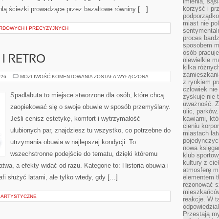
imienia, są
korzyść i prz
olą ścieżki prowadzące przez bazaltowe równiny […]
podporządko
miast nie po
LARDOWYCH I PRECYZYJNYCH
sentymental
proces bard
sposobem my
osób pracuje
I RETRO
niewielkie ma
kilka różnyc
zamieszkania
OBUWIE
026
MOŻLIWOŚĆ KOMENTOWANIA
ZOSTAŁA WYŁĄCZONA
z rynkiem p
VINTAGE
I
człowiek nie
RETRO
Spadlabuta to miejsce stworzone dla osób, które chcą
zyskuje nie 
uważność. Z
zaopiekować się o swoje obuwie w sposób przemyślany.
ulic, parków
Jeśli cenisz estetykę, komfort i wytrzymałość
kawiarni, kt
cieniu korpo
ulubionych par, znajdziesz tu wszystko, co potrzebne do
miastach łat
pojedynczych
utrzymania obuwia w najlepszej kondycji. To
nowa księgar
wszechstronne podejście do tematu, dzięki któremu
klub sportow
kultury z ci
atwa, a efekty widać od razu. Kategorie to: Historia obuwia i
atmosferę m
fi służyć latami, ale tylko wtedy, gdy […]
elementem t
rezonować sz
mieszkańców
E ARTYSTYCZNE
reakcje. W t
odpowiedzial
Przestają m