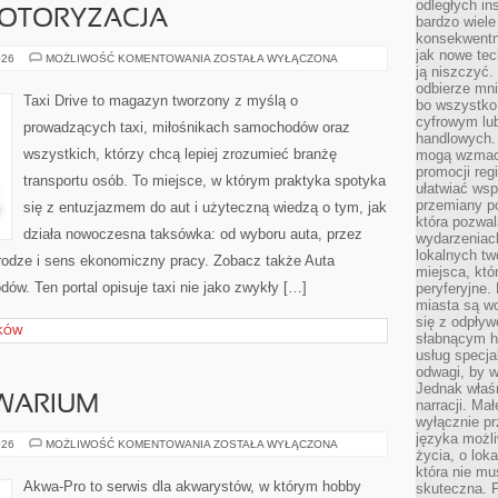
odległych in
OTORYZACJA
bardzo wiele
konsekwentni
jak nowe tec
EKOLOGICZNA
026
MOŻLIWOŚĆ KOMENTOWANIA
ZOSTAŁA WYŁĄCZONA
MOTORYZACJA
ją niszczyć.
odbierze mn
Taxi Drive to magazyn tworzony z myślą o
bo wszystko
cyfrowym lu
prowadzących taxi, miłośnikach samochodów oraz
handlowych. 
wszystkich, którzy chcą lepiej zrozumieć branżę
mogą wzmacn
promocji reg
transportu osób. To miejsce, w którym praktyka spotyka
ułatwiać wsp
przemiany po
się z entuzjazmem do aut i użyteczną wiedzą o tym, jak
która pozwa
działa nowoczesna taksówka: od wyboru auta, przez
wydarzeniac
lokalnych t
drodze i sens ekonomiczny pracy. Zobacz także Auta
miejsca, któ
ów. Ten portal opisuje taxi nie jako zwykły […]
peryferyjne.
miasta są w
się z odpływ
YKÓW
słabnącym h
usług specja
odwagi, by w
Jednak właśn
WARIUM
narracji. Ma
wyłącznie p
języka możli
ZAKŁADANIE
026
MOŻLIWOŚĆ KOMENTOWANIA
ZOSTAŁA WYŁĄCZONA
życia, o lok
AKWARIUM
która nie mu
Akwa-Pro to serwis dla akwarystów, w którym hobby
skuteczna. P