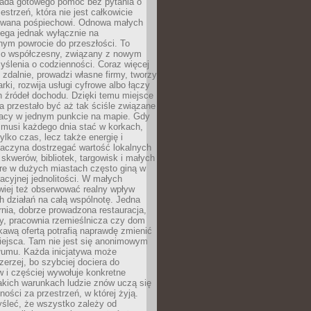
siada gotowego pomóc bez pytania o
estrzeń, która nie jest całkowicie
wana pośpiechowi. Odnowa małych
lega jednak wyłącznie na
nym powrocie do przeszłości. To
zo współczesny, związany z nowym
ślenia o codzienności. Coraz więcej
 zdalnie, prowadzi własne firmy, tworzy
rki, rozwija usługi cyfrowe albo łączy
h źródeł dochodu. Dzięki temu miejsce
 przestało być aż tak ściśle związane
racy w jednym punkcie na mapie. Gdy
 musi każdego dnia stać w korkach,
tylko czas, lecz także energię i
aczyna dostrzegać wartość lokalnych
, skwerów, bibliotek, targowisk i małych
óre w dużych miastach często giną w
racyjnej jednolitości. W małych
wiej też obserwować realny wpływ
 działań na całą wspólnotę. Jedna
nia, dobrze prowadzona restauracja,
y, pracownia rzemieślnicza czy dom
ekawą ofertą potrafią naprawdę zmienić
iejsca. Tam nie jest się anonimowym
łumu. Każda inicjatywa może
erzej, bo szybciej dociera do
 i częściej wywołuje konkretne
akich warunkach ludzie znów uczą się
ności za przestrzeń, w której żyją.
yśleć, że wszystko zależy od