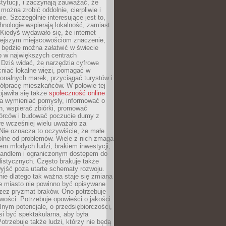
stytucji, i zaczynają zauważać, że
 można zrobić oddolnie, cierpliwie i
e. Szczególnie interesujące jest to,
hnologie wspierają lokalność, zamiast
 Kiedyś wydawało się, że internet
iejszym miejscowościom znaczenie,
 będzie można załatwić w świecie
b w największych centrach
Dziś widać, że narzędzia cyfrowe
iać lokalne więzi, pomagać w
ionalnych marek, przyciągać turystów i
ółpracę mieszkańców. W połowie tej
jawiła się także
społeczność online
la wymieniać pomysły, informować o
h, wspierać zbiórki, promować
wórców i budować poczucie dumy z
re wcześniej wielu uważało za
 Nie oznacza to oczywiście, że małe
olne od problemów. Wiele z nich zmaga
em młodych ludzi, brakiem inwestycji,
andlem i ograniczonym dostępem do
listycznych. Często brakuje także
yjść poza utarte schematy rozwoju.
ie dlatego tak ważna staje się zmiana
łe miasto nie powinno być opisywane
rzez pryzmat braków. Ono potrzebuje
wości. Potrzebuje opowieści o jakości
alnym potencjale, o przedsiębiorczości,
si być spektakularna, aby była
otrzebuje także ludzi, którzy nie będą