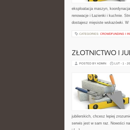
eksploatacja maszyn, koordynacja
renowacje i Łazienki i kuchnie. St
dostajesz mięsiste wskazówki. W 
CATEGORIES:
CROWDFUNDING I 
ZŁOTNICTWO I J
POSTED BY ADMIN
LUT - 1 - 2
jubilerskich, chcesz lepiej zrozum
serwis jest w sam raz. Nowości na