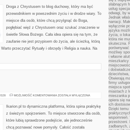
słabnącym h
Droga z Chrystusem to blog duchowy, który ma być
usług specja
odwagi, by w
przewodnikiem w powszednim życiu i w drodze wiary. To
Jednak właśn
miejsce dla osób, które chcą przylgnąć do Boga,
narracji. Ma
wyłącznie p
pogłębiać więź z Chrystusem oraz szukać znaczenie w
języka możli
świetle Słowa Bożego. Cała idea opiera się na tym, że
życia, o lok
która nie mu
zaufanie nie jest przypisem do życia, ale ścieżką, którą
skuteczna. P
porównywać 
Warto przeczytać Rytuały i obrzędy i Religia a nauka. Na
możliwy spos
i własne atu
mieszkańcy 
miejscowośc
i doświadcze
dzieciństwa,
Otwierają ma
firmy usługo
miejsca spo
miastach z 
HIPOTERAPIA
mieszanka po
 2026
MOŻLIWOŚĆ KOMENTOWANIA
ZOSTAŁA WYŁĄCZONA
opiera się n
ich dostosow
Ikarion.pl to dynamiczna platforma, która spina praktykę
Dzięki temu 
praktycznyc
z świeżym spojrzeniem. To miejsce stworzone dla osób,
wspomnień. 
które lubią sprawdzone podejście, ale jednocześnie
przestrzeni
zadbanych, z
chcą poznawać nowe pomysły. Całość została