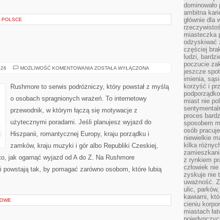
dominowało 
ambitna kari
głównie dla 
W POLSCE
rzeczywistoś
miasteczka p
odzyskiwać z
częściej bra
ludzi, bardzi
poczucie za
RUMUNIA
026
MOŻLIWOŚĆ KOMENTOWANIA
ZOSTAŁA WYŁĄCZONA
jeszcze spot
imienia, są
korzyść i prz
Rushmore to serwis podróżniczy, który powstał z myślą
podporządko
o osobach spragnionych wrażeń. To internetowy
miast nie po
sentymental
przewodnik, w którym łączą się motywacje z
proces bard
użytecznymi poradami. Jeśli planujesz wyjazd do
sposobem my
osób pracuje
Hiszpanii, romantycznej Europy, kraju porządku i
niewielkie ma
kilka różnyc
zamków, kraju muzyki i gór albo Republiki Czeskiej,
zamieszkania
to, jak ogarnąć wyjazd od A do Z. Na Rushmore
z rynkiem p
człowiek nie
ci powstają tak, by pomagać zarówno osobom, które lubią
zyskuje nie 
uważność. Z
ulic, parków
kawiarni, kt
GOWE
cieniu korpo
miastach łat
pojedynczych