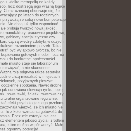
go z wielką metropolią na każdy
ób, lecz dostrzegą jego własną logikę
ty. Coraz częściej obserwuje się, że
wracający po latach do rodzinnych
i przywożą ze sobą nowe kompetencje
nia. Nie chcą już tylko wspominać
 ale próbują tworzyć nową jakość.
łe manufaktury, pracownie projektowe,
we, gabinety specjalistyczne czy
tkań. Łączą wiedzę zdobytą w dużych
lokalnym rozumieniem potrzeb. Taka
trafi być wyjątkowo twórcza, bo nie
a kopiowaniu gotowych modeli, lecz na
aniu do konkretnej społeczności.
małe miasto staje się laboratorium
h rozwiązań, a nie skansenem
Ważną rolę odgrywa także estetyka
. Ludzie chcą mieszkać w miejscach
ielonych, przyjaznych pieszym i
a codzienne spotkania. Nawet drobne
e jak odnowiona elewacja rynku, lepiej
rk, nowe ławki, ścieżki rowerowe czy
ulturalne organizowane regularnie,
ołać efekt psychologicznego przełomu.
aczynają wierzyć, że ich miasto nie
cu. To z kolei wzmacnia gotowość do
ałania. Poczucie estetyki nie jest
cz elementem jakości życia i źródłem
sca, które można współtworzyć. Małe
też ogromny potencjał