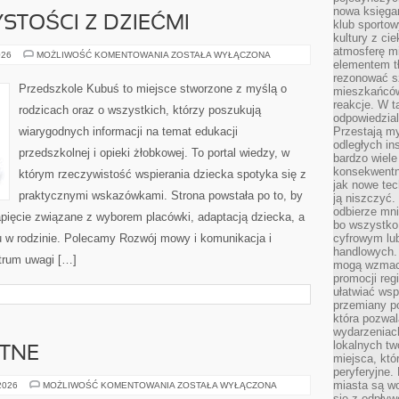
nowa księgar
STOŚCI Z DZIEĆMI
klub sportow
kultury z ci
atmosferę m
ŚWIĘTA
026
MOŻLIWOŚĆ KOMENTOWANIA
ZOSTAŁA WYŁĄCZONA
elementem t
I
UROCZYSTOŚCI
rezonować sz
Z
Przedszkole Kubuś to miejsce stworzone z myślą o
mieszkańców
DZIEĆMI
reakcje. W t
rodzicach oraz o wszystkich, którzy poszukują
odpowiedzial
wiarygodnych informacji na temat edukacji
Przestają m
odległych in
przedszkolnej i opieki żłobkowej. To portal wiedzy, w
bardzo wiele
konsekwentni
którym rzeczywistość wspierania dziecka spotyka się z
jak nowe tec
praktycznymi wskazówkami. Strona powstała po to, by
ją niszczyć.
odbierze mn
apięcie związane z wyborem placówki, adaptacją dziecka, a
bo wszystko
 w rodzinie. Polecamy Rozwój mowy i komunikacja i
cyfrowym lu
handlowych. 
trum uwagi […]
mogą wzmacn
promocji reg
ułatwiać wsp
przemiany po
która pozwa
wydarzeniac
lokalnych t
YTNE
miejsca, któ
peryferyjne.
miasta są w
RELIGIE
 2026
MOŻLIWOŚĆ KOMENTOWANIA
ZOSTAŁA WYŁĄCZONA
STAROŻYTNE
się z odpływ