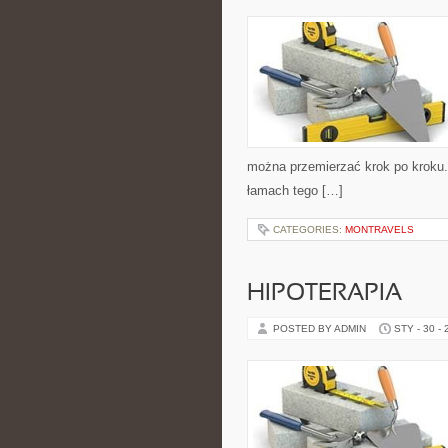
można przemierzać krok po kroku. 
łamach tego […]
CATEGORIES:
MONTRAVELS
HIPOTERAPIA
POSTED BY ADMIN
STY - 30 -