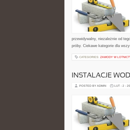
przewidywalny, niezależnie od teg
próby. Ciekawe kategorie dla wsz
CATEGORIES:
ZAWODY W LOTNICT
INSTALACJE WO
POSTED BY ADMIN
LUT - 2 - 2