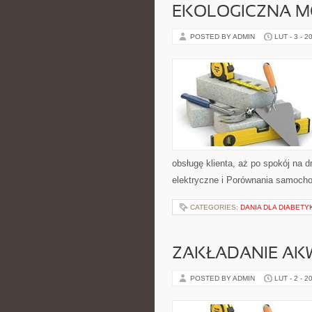
EKOLOGICZNA M
POSTED BY ADMIN
LUT - 3 - 2
obsługę klienta, aż po spokój na 
elektryczne i Porównania samochod
CATEGORIES:
DANIA DLA DIABET
ZAKŁADANIE AK
POSTED BY ADMIN
LUT - 2 - 2