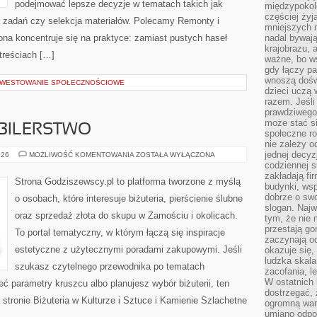
podejmować lepsze decyzje w tematach takich jak
międzypokol
częściej żyj
 zadań czy selekcja materiałów. Polecamy Remonty i
mniejszych 
rona koncentruje się na praktyce: zamiast pustych haseł
nadal bywają
krajobrazu, 
treściach […]
ważne, bo ws
gdy łączy pa
wnoszą dośw
INWESTOWANIE SPOŁECZNOŚCIOWE
dzieci uczą 
razem. Jeśli
prawdziwego 
może stać s
UBILERSTWO
społeczne r
nie zależy o
jednej decyz
ZŁOTNICTWO
026
MOŻLIWOŚĆ KOMENTOWANIA
ZOSTAŁA WYŁĄCZONA
I
codziennej s
JUBILERSTWO
zakładają fi
Strona Godziszewscy.pl to platforma tworzone z myślą
budynki, wsp
dobrze o sw
o osobach, które interesuje biżuteria, pierścienie ślubne
slogan. Najw
oraz sprzedaż złota do skupu w Zamościu i okolicach.
tym, że nie
przestają g
To portal tematyczny, w którym łączą się inspiracje
zaczynają o
estetyczne z użytecznymi poradami zakupowymi. Jeśli
okazuje się,
ludzka skala
szukasz czytelnego przewodnika po tematach
zacofania, l
W ostatnich 
ieć parametry kruszcu albo planujesz wybór biżuterii, ten
dostrzegać,
 stronie Biżuteria w Kulturze i Sztuce i Kamienie Szlachetne
ogromną wart
umiano odpo