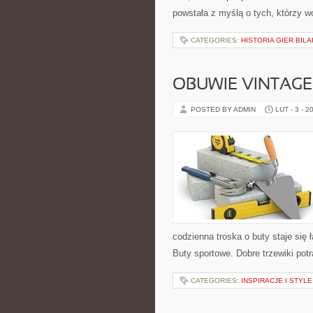
powstała z myślą o tych, którzy w
CATEGORIES:
HISTORIA GIER BI
OBUWIE VINTAGE 
POSTED BY ADMIN
LUT - 3 - 2
codzienna troska o buty staje się ł
Buty sportowe. Dobre trzewiki potra
CATEGORIES:
INSPIRACJE I STYL