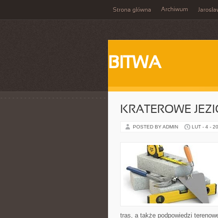
Archiwum
Strona główna
Jarosł
BITWA
KRATEROWE JEZI
POSTED BY ADMIN
LUT - 4 - 2
tras, a także podpowiedzi terenow