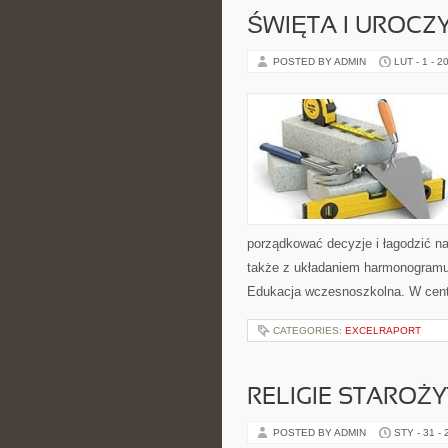
ŚWIĘTA I UROCZY
POSTED BY ADMIN
LUT - 1 - 2
porządkować decyzje i łagodzić n
także z układaniem harmonogramu
Edukacja wczesnoszkolna. W cen
CATEGORIES:
EXCELRAPORT
RELIGIE STAROŻ
POSTED BY ADMIN
STY - 31 -