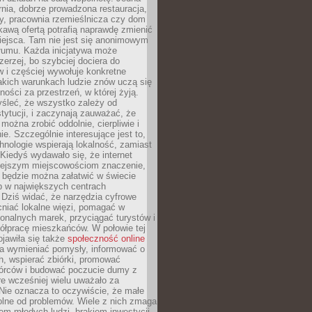
nia, dobrze prowadzona restauracja,
y, pracownia rzemieślnicza czy dom
ekawą ofertą potrafią naprawdę zmienić
iejsca. Tam nie jest się anonimowym
łumu. Każda inicjatywa może
erzej, bo szybciej dociera do
 i częściej wywołuje konkretne
akich warunkach ludzie znów uczą się
ności za przestrzeń, w której żyją.
yśleć, że wszystko zależy od
stytucji, i zaczynają zauważać, że
 można zrobić oddolnie, cierpliwie i
e. Szczególnie interesujące jest to,
hnologie wspierają lokalność, zamiast
 Kiedyś wydawało się, że internet
iejszym miejscowościom znaczenie,
 będzie można załatwić w świecie
b w największych centrach
Dziś widać, że narzędzia cyfrowe
iać lokalne więzi, pomagać w
ionalnych marek, przyciągać turystów i
ółpracę mieszkańców. W połowie tej
jawiła się także
społeczność online
la wymieniać pomysły, informować o
h, wspierać zbiórki, promować
wórców i budować poczucie dumy z
re wcześniej wielu uważało za
 Nie oznacza to oczywiście, że małe
olne od problemów. Wiele z nich zmaga
em młodych ludzi, brakiem inwestycji,