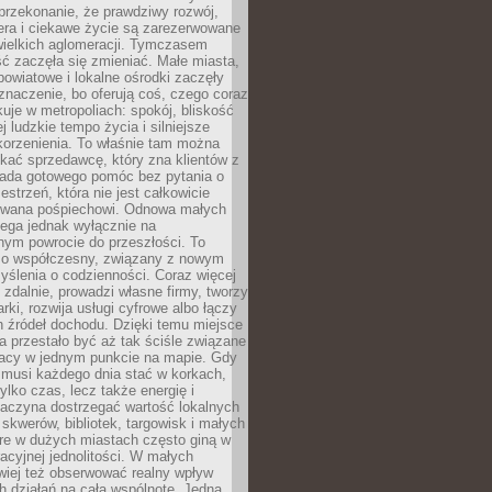
przekonanie, że prawdziwy rozwój,
era i ciekawe życie są zarezerwowane
wielkich aglomeracji. Tymczasem
ć zaczęła się zmieniać. Małe miasta,
owiatowe i lokalne ośrodki zaczęły
naczenie, bo oferują coś, czego coraz
kuje w metropoliach: spokój, bliskość
ej ludzkie tempo życia i silniejsze
korzenienia. To właśnie tam można
kać sprzedawcę, który zna klientów z
siada gotowego pomóc bez pytania o
estrzeń, która nie jest całkowicie
wana pośpiechowi. Odnowa małych
lega jednak wyłącznie na
nym powrocie do przeszłości. To
zo współczesny, związany z nowym
ślenia o codzienności. Coraz więcej
 zdalnie, prowadzi własne firmy, tworzy
rki, rozwija usługi cyfrowe albo łączy
h źródeł dochodu. Dzięki temu miejsce
 przestało być aż tak ściśle związane
racy w jednym punkcie na mapie. Gdy
 musi każdego dnia stać w korkach,
tylko czas, lecz także energię i
aczyna dostrzegać wartość lokalnych
, skwerów, bibliotek, targowisk i małych
óre w dużych miastach często giną w
racyjnej jednolitości. W małych
wiej też obserwować realny wpływ
 działań na całą wspólnotę. Jedna