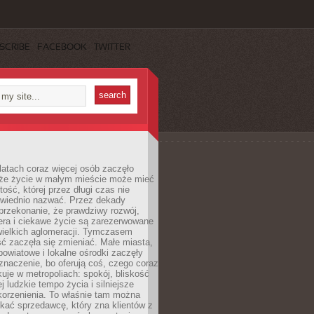
SCRIBE
FACEBOOK
TWITTER
latach coraz więcej osób zaczęło
 że życie w małym mieście może mieć
ość, której przez długi czas nie
wiednio nazwać. Przez dekady
przekonanie, że prawdziwy rozwój,
era i ciekawe życie są zarezerwowane
wielkich aglomeracji. Tymczasem
ć zaczęła się zmieniać. Małe miasta,
owiatowe i lokalne ośrodki zaczęły
naczenie, bo oferują coś, czego coraz
kuje w metropoliach: spokój, bliskość
ej ludzkie tempo życia i silniejsze
korzenienia. To właśnie tam można
kać sprzedawcę, który zna klientów z