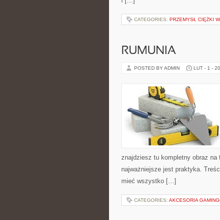
i […]
CATEGORIES:
PRZEMYSŁ CIĘŻKI 
RUMUNIA
POSTED BY ADMIN
LUT - 1 - 2
znajdziesz tu kompletny obraz na 
najważniejsze jest praktyka. Treś
mieć wszystko […]
CATEGORIES:
AKCESORIA GAMIN