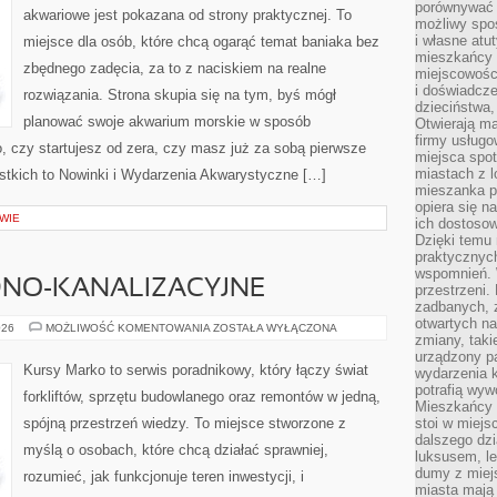
porównywać 
akwariowe jest pokazana od strony praktycznej. To
możliwy spos
i własne atu
miejsce dla osób, które chcą ogarąć temat baniaka bez
mieszkańcy 
zbędnego zadęcia, za to z naciskiem na realne
miejscowośc
i doświadcze
rozwiązania. Strona skupia się na tym, byś mógł
dzieciństwa,
planować swoje akwarium morskie w sposób
Otwierają ma
firmy usługo
o, czy startujesz od zera, czy masz już za sobą pierwsze
miejsca spo
miastach z 
ystkich to Nowinki i Wydarzenia Akwarystyczne […]
mieszanka po
opiera się n
WIE
ich dostosow
Dzięki temu 
praktycznyc
wspomnień. 
DNO-KANALIZACYJNE
przestrzeni
zadbanych, z
otwartych n
INSTALACJE
026
MOŻLIWOŚĆ KOMENTOWANIA
ZOSTAŁA WYŁĄCZONA
zmiany, taki
WODNO-
KANALIZACYJNE
urządzony pa
Kursy Marko to serwis poradnikowy, który łączy świat
wydarzenia k
potrafią wyw
forkliftów, sprzętu budowlanego oraz remontów w jedną,
Mieszkańcy z
spójną przestrzeń wiedzy. To miejsce stworzone z
stoi w miejs
dalszego dzi
myślą o osobach, które chcą działać sprawniej,
luksusem, le
dumy z miej
rozumieć, jak funkcjonuje teren inwestycji, i
miasta mają 