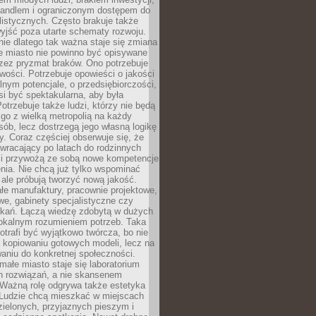
andlem i ograniczonym dostępem do
listycznych. Często brakuje także
yjść poza utarte schematy rozwoju.
ie dlatego tak ważna staje się zmiana
łe miasto nie powinno być opisywane
rzez pryzmat braków. Ono potrzebuje
wości. Potrzebuje opowieści o jakości
alnym potencjale, o przedsiębiorczości,
si być spektakularna, aby była
otrzebuje także ludzi, którzy nie będą
go z wielką metropolią na każdy
ób, lecz dostrzegą jego własną logikę
ty. Coraz częściej obserwuje się, że
wracający po latach do rodzinnych
i przywożą ze sobą nowe kompetencje
nia. Nie chcą już tylko wspominać
 ale próbują tworzyć nową jakość.
łe manufaktury, pracownie projektowe,
we, gabinety specjalistyczne czy
tkań. Łączą wiedzę zdobytą w dużych
lokalnym rozumieniem potrzeb. Taka
trafi być wyjątkowo twórcza, bo nie
a kopiowaniu gotowych modeli, lecz na
aniu do konkretnej społeczności.
małe miasto staje się laboratorium
h rozwiązań, a nie skansenem
Ważną rolę odgrywa także estetyka
. Ludzie chcą mieszkać w miejscach
ielonych, przyjaznych pieszym i