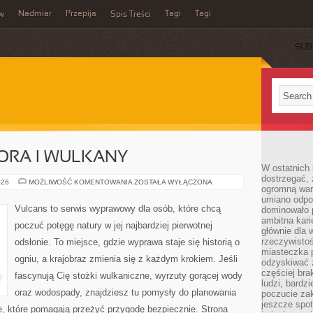
Nadmiar
Przepija
Tagi
Tagi
aw
Spis Treści
SUB
ORA I WULKANY
W ostatnich 
dostrzegać,
KRATEROWE
026
MOŻLIWOŚĆ KOMENTOWANIA
ZOSTAŁA WYŁĄCZONA
ogromną wart
JEZIORA
I
umiano odpo
WULKANY
Vulcans to serwis wyprawowy dla osób, które chcą
dominowało 
ambitna kari
poczuć potęgę natury w jej najbardziej pierwotnej
głównie dla 
rzeczywistoś
odsłonie. To miejsce, gdzie wyprawa staje się historią o
miasteczka p
ogniu, a krajobraz zmienia się z każdym krokiem. Jeśli
odzyskiwać z
częściej bra
fascynują Cię stożki wulkaniczne, wyrzuty gorącej wody
ludzi, bardzi
oraz wodospady, znajdziesz tu pomysły do planowania
poczucie za
jeszcze spot
e, które pomagają przeżyć przygodę bezpiecznie. Strona