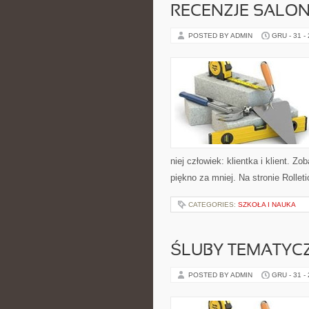
RECENZJE SALO
POSTED BY ADMIN
GRU - 31 -
niej człowiek: klientka i klient. Z
piękno za mniej. Na stronie Rollet
CATEGORIES:
SZKOŁA I NAUKA
ŚLUBY TEMATYC
POSTED BY ADMIN
GRU - 31 -