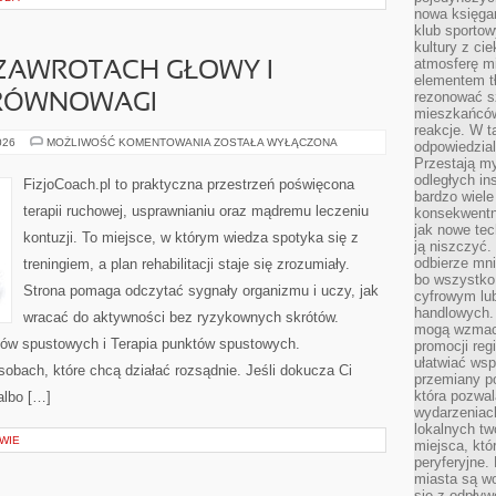
nowa księgar
klub sportow
kultury z ci
atmosferę m
 ZAWROTACH GŁOWY I
elementem t
rezonować sz
 RÓWNOWAGI
mieszkańców
reakcje. W t
FIZJOTERAPIA
026
MOŻLIWOŚĆ KOMENTOWANIA
ZOSTAŁA WYŁĄCZONA
odpowiedzial
W
Przestają m
ZAWROTACH
GŁOWY
odległych in
FizjoCoach.pl to praktyczna przestrzeń poświęcona
I
bardzo wiele
ZABURZENIACH
terapii ruchowej, usprawnianiu oraz mądremu leczeniu
konsekwentni
RÓWNOWAGI
jak nowe tec
kontuzji. To miejsce, w którym wiedza spotyka się z
ją niszczyć.
odbierze mn
treningiem, a plan rehabilitacji staje się zrozumiały.
bo wszystko
Strona pomaga odczytać sygnały organizmu i uczy, jak
cyfrowym lu
handlowych. 
wracać do aktywności bez ryzykownych skrótów.
mogą wzmacn
tów spustowych i Terapia punktów spustowych.
promocji reg
ułatwiać wsp
sobach, które chcą działać rozsądnie. Jeśli dokucza Ci
przemiany po
która pozwa
 albo […]
wydarzeniac
lokalnych t
WIE
miejsca, któ
peryferyjne.
miasta są w
się z odpływ