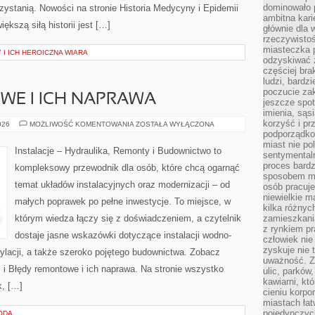
dominowało 
ystanią. Nowości na stronie Historia Medycyny i Epidemii
ambitna kari
ększą siłą historii jest […]
głównie dla 
rzeczywistoś
miasteczka p
 I ICH HEROICZNA WIARA
odzyskiwać z
częściej bra
ludzi, bardzi
poczucie za
WE I ICH NAPRAWA
jeszcze spot
imienia, są
korzyść i prz
BŁĘDY
026
MOŻLIWOŚĆ KOMENTOWANIA
ZOSTAŁA WYŁĄCZONA
REMONTOWE
podporządko
I
miast nie po
ICH
Instalacje – Hydraulika, Remonty i Budownictwo to
sentymental
NAPRAWA
proces bard
kompleksowy przewodnik dla osób, które chcą ogarnąć
sposobem my
temat układów instalacyjnych oraz modernizacji – od
osób pracuje
niewielkie ma
małych poprawek po pełne inwestycje. To miejsce, w
kilka różnyc
którym wiedza łączy się z doświadczeniem, a czytelnik
zamieszkania
z rynkiem p
dostaje jasne wskazówki dotyczące instalacji wodno-
człowiek nie
zyskuje nie 
ylacji, a także szeroko pojętego budownictwa. Zobacz
uważność. Z
i i Błędy remontowe i ich naprawa. Na stronie wszystko
ulic, parków
kawiarni, kt
k, […]
cieniu korpo
miastach łat
pojedynczych
ODA