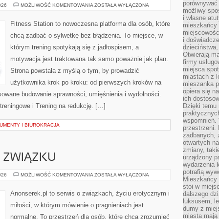
porównywać 
TRENING
026
MOŻLIWOŚĆ KOMENTOWANIA
ZOSTAŁA WYŁĄCZONA
możliwy spos
NA
REDUKCJĘ
i własne atu
Fitness Station to nowoczesna platforma dla osób, które
mieszkańcy 
miejscowośc
chcą zadbać o sylwetkę bez błądzenia. To miejsce, w
i doświadcze
którym trening spotykają się z jadłospisem, a
dzieciństwa,
Otwierają ma
motywacja jest traktowana tak samo poważnie jak plan.
firmy usługo
miejsca spo
Strona powstała z myślą o tym, by prowadzić
miastach z 
użytkownika krok po kroku: od pierwszych kroków na
mieszanka po
opiera się n
sowane budowanie sprawności, umięśnienia i wydolności.
ich dostosow
treningowe i Trening na redukcję. […]
Dzięki temu 
praktycznyc
wspomnień. 
UMENTY I BIUROKRACJA
przestrzeni
zadbanych, z
otwartych n
zmiany, taki
 ZWIĄZKU
urządzony pa
wydarzenia k
potrafią wyw
KOMUNIKACJA
026
MOŻLIWOŚĆ KOMENTOWANIA
ZOSTAŁA WYŁĄCZONA
Mieszkańcy z
W
ZWIĄZKU
stoi w miejs
Anonserek.pl to serwis o związkach, życiu erotycznym i
dalszego dzi
luksusem, le
miłości, w którym mówienie o pragnieniach jest
dumy z miej
miasta mają 
normalne. To przestrzeń dla osób, które chcą zrozumieć