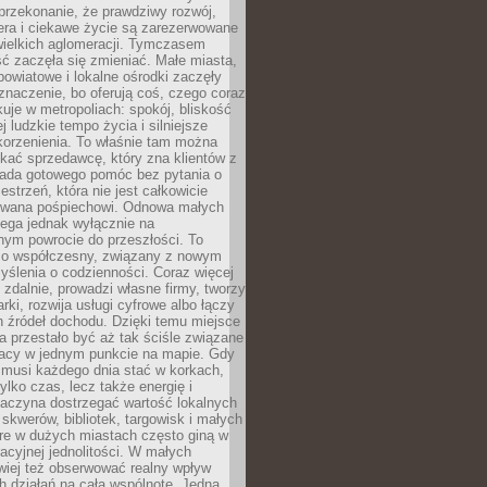
przekonanie, że prawdziwy rozwój,
era i ciekawe życie są zarezerwowane
wielkich aglomeracji. Tymczasem
ć zaczęła się zmieniać. Małe miasta,
owiatowe i lokalne ośrodki zaczęły
naczenie, bo oferują coś, czego coraz
kuje w metropoliach: spokój, bliskość
ej ludzkie tempo życia i silniejsze
korzenienia. To właśnie tam można
kać sprzedawcę, który zna klientów z
siada gotowego pomóc bez pytania o
estrzeń, która nie jest całkowicie
wana pośpiechowi. Odnowa małych
lega jednak wyłącznie na
nym powrocie do przeszłości. To
zo współczesny, związany z nowym
ślenia o codzienności. Coraz więcej
 zdalnie, prowadzi własne firmy, tworzy
rki, rozwija usługi cyfrowe albo łączy
h źródeł dochodu. Dzięki temu miejsce
 przestało być aż tak ściśle związane
racy w jednym punkcie na mapie. Gdy
 musi każdego dnia stać w korkach,
tylko czas, lecz także energię i
aczyna dostrzegać wartość lokalnych
, skwerów, bibliotek, targowisk i małych
óre w dużych miastach często giną w
racyjnej jednolitości. W małych
wiej też obserwować realny wpływ
 działań na całą wspólnotę. Jedna