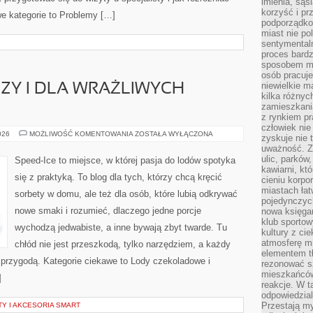
imienia, są
korzyść i prz
we kategorie to Problemy […]
podporządko
miast nie po
sentymental
proces bard
sposobem my
osób pracuje
niewielkie ma
ZY I DLA WRAŻLIWYCH
kilka różnyc
zamieszkania
z rynkiem p
człowiek nie
LODY
026
MOŻLIWOŚĆ KOMENTOWANIA
ZOSTAŁA WYŁĄCZONA
zyskuje nie 
BEZ
uważność. Z
LAKTOZY
I
ulic, parków
Speed-Ice to miejsce, w której pasja do lodów spotyka
DLA
kawiarni, kt
WRAŻLIWYCH
się z praktyką. To blog dla tych, którzy chcą kręcić
cieniu korpo
BRZUSZKÓW
miastach łat
sorbety w domu, ale też dla osób, które lubią odkrywać
pojedynczych
nowe smaki i rozumieć, dlaczego jedne porcje
nowa księgar
klub sportow
wychodzą jedwabiste, a inne bywają zbyt twarde. Tu
kultury z ci
atmosferę m
chłód nie jest przeszkodą, tylko narzędziem, a każdy
elementem t
 przygodą. Kategorie ciekawe to Lody czekoladowe i
rezonować sz
mieszkańców
]
reakcje. W t
odpowiedzial
Przestają m
 I AKCESORIA SMART