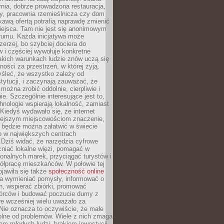
nia, dobrze prowadzona restauracja,
y, pracownia rzemieślnicza czy dom
ekawą ofertą potrafią naprawdę zmienić
iejsca. Tam nie jest się anonimowym
łumu. Każda inicjatywa może
erzej, bo szybciej dociera do
 i częściej wywołuje konkretne
akich warunkach ludzie znów uczą się
ności za przestrzeń, w której żyją.
yśleć, że wszystko zależy od
stytucji, i zaczynają zauważać, że
 można zrobić oddolnie, cierpliwie i
e. Szczególnie interesujące jest to,
hnologie wspierają lokalność, zamiast
 Kiedyś wydawało się, że internet
iejszym miejscowościom znaczenie,
 będzie można załatwić w świecie
b w największych centrach
Dziś widać, że narzędzia cyfrowe
iać lokalne więzi, pomagać w
ionalnych marek, przyciągać turystów i
ółpracę mieszkańców. W połowie tej
jawiła się także
społeczność online
la wymieniać pomysły, informować o
h, wspierać zbiórki, promować
wórców i budować poczucie dumy z
re wcześniej wielu uważało za
 Nie oznacza to oczywiście, że małe
olne od problemów. Wiele z nich zmaga
em młodych ludzi, brakiem inwestycji,