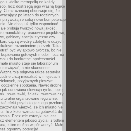
go z wielką metropolią na każdy
ób, lecz dostrzegą jego własną logikę
ty. Coraz częściej obserwuje się, że
wracający po latach do rodzinnych
i przywożą ze sobą nowe kompetencje
nia. Nie chcą już tylko wspominać
 ale próbują tworzyć nową jakość.
łe manufaktury, pracownie projektowe,
we, gabinety specjalistyczne czy
tkań. Łączą wiedzę zdobytą w dużych
lokalnym rozumieniem potrzeb. Taka
trafi być wyjątkowo twórcza, bo nie
a kopiowaniu gotowych modeli, lecz na
aniu do konkretnej społeczności.
małe miasto staje się laboratorium
h rozwiązań, a nie skansenem
Ważną rolę odgrywa także estetyka
. Ludzie chcą mieszkać w miejscach
ielonych, przyjaznych pieszym i
a codzienne spotkania. Nawet drobne
e jak odnowiona elewacja rynku, lepiej
rk, nowe ławki, ścieżki rowerowe czy
ulturalne organizowane regularnie,
ołać efekt psychologicznego przełomu.
aczynają wierzyć, że ich miasto nie
cu. To z kolei wzmacnia gotowość do
ałania. Poczucie estetyki nie jest
cz elementem jakości życia i źródłem
sca, które można współtworzyć. Małe
też ogromny potencjał