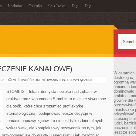
Nadmiar
Przepija
Tagi
Tagi
aw
Spis Treści
SUB
ECZENIE KANAŁOWE)
W ostatnich 
dostrzegać,
ENDODONCJA
026
MOŻLIWOŚĆ KOMENTOWANIA
ZOSTAŁA WYŁĄCZONA
ogromną wart
(LECZENIE
umiano odpo
KANAŁOWE)
dominowało 
STOMBIS – lekarz dentysta i opieka nad zębami w
ambitna kari
praktyce oraz w poradach Stombis to miejsce stworzone
głównie dla 
rzeczywistoś
dla osób, które chcą zrozumieć profilaktykę
miasteczka p
stomatologiczną i podejmować lepsze decyzje w
odzyskiwać z
częściej bra
temacie naprawy zębów. To nie jest tylko zbiór luźnych
ludzi, bardzi
poczucie za
wskazówek, ale kompleksowy przewodnik po tym, jak
jeszcze spot
 przygotować się do wizyty u specjalisty i jak rozróżniać