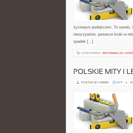
życiowym podejściem. To serwis,
nieoczywiste: pierwsze kroki w rela
spadek […]
CATEGORIES:
REFORMACJA I KO
POLSKIE MITY I 
POSTED BY ADMIN
STY - 1 - 2