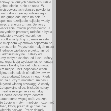
eniowy. W dużych ośrodkach ludzie
ą obok siebie, a nie ze sobą. W
miejscowościach starsze pokolenia
 naturalną częścią codziennego
a nie grupą odsuniętą na bok. To
pólnota rozwija się najlepiej wtedy,
mięć z energią zmian. Seniorzy
iadczenie, młodsi pomysłowość, a
wszystkich prostszej radości z bycia
 uda się stworzyć warunki do
spotkania tych grup, małe miasto
ię miejscem wyjątkowo odpornym na
ozproszenie. Przyszłość małych miast
d jednego wielkiego projektu ani od
ji administracyjnej. Zależy od
umy małych działań, od ludzi, którzy
rmy, organizują wydarzenia, remontują
ierają lokalny handel i chcą mówić
oim miejscu bez popadania w tani
iększa siła takich ośrodków tkwi w
 muszą udawać kogoś innego. Kiedy
onić za cudzym modelem sukcesu,
dkrywać własną przewagę. A wtedy
 że spokojne ulice, bliskość natury,
 i realne relacje nie są oznaką
ecz coraz cenniejszym dobrem.
latach coraz więcej osób zaczęło
 że życie w małym mieście może mieć
ość, której przez długi czas nie
wiednio nazwać. Przez dekady