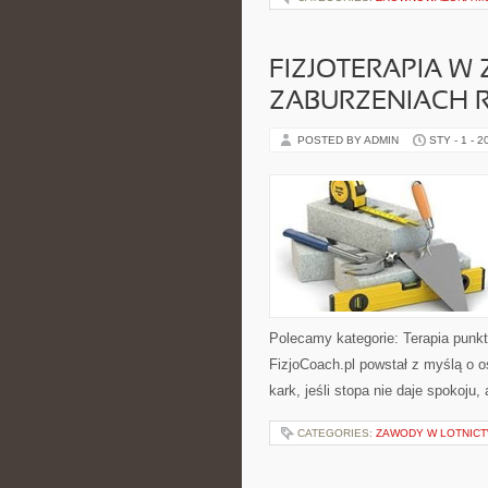
FIZJOTERAPIA W
ZABURZENIACH
POSTED BY ADMIN
STY - 1 - 2
Polecamy kategorie: Terapia punk
FizjoCoach.pl powstał z myślą o o
kark, jeśli stopa nie daje spokoju,
CATEGORIES:
ZAWODY W LOTNICT