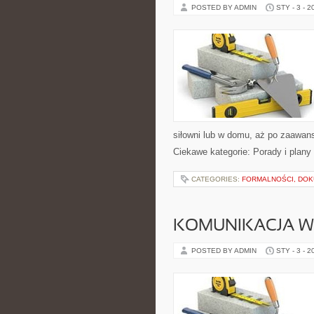
POSTED BY ADMIN
STY - 3 - 2
siłowni lub w domu, aż po zaawan
Ciekawe kategorie: Porady i plany 
CATEGORIES:
FORMALNOŚCI, DOK
KOMUNIKACJA W
POSTED BY ADMIN
STY - 3 - 2