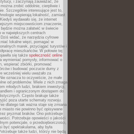
stytucji, i zaczynają zauważać, że
 można zrobić oddolnie, cierpliwie i
e. Szczególnie interesujące jest to,
hnologie wspierają lokalność, zamiast
 Kiedyś wydawało się, że internet
iejszym miejscowościom znaczenie,
 będzie można załatwić w świecie
b w największych centrach
Dziś widać, że narzędzia cyfrowe
iać lokalne więzi, pomagać w
ionalnych marek, przyciągać turystów i
ółpracę mieszkańców. W połowie tej
jawiła się także
społeczność online
la wymieniać pomysły, informować o
h, wspierać zbiórki, promować
wórców i budować poczucie dumy z
re wcześniej wielu uważało za
 Nie oznacza to oczywiście, że małe
olne od problemów. Wiele z nich zmaga
em młodych ludzi, brakiem inwestycji,
andlem i ograniczonym dostępem do
listycznych. Często brakuje także
yjść poza utarte schematy rozwoju.
ie dlatego tak ważna staje się zmiana
łe miasto nie powinno być opisywane
rzez pryzmat braków. Ono potrzebuje
wości. Potrzebuje opowieści o jakości
alnym potencjale, o przedsiębiorczości,
si być spektakularna, aby była
otrzebuje także ludzi, którzy nie będą