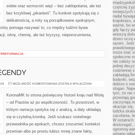
międzypokol
siebie oraz wzmocnić więź – bez zakłopotania, ale też
częściej żyj
mniejszych 
bez krzykliwej „pikanterii”. Tu konkret spotykają się z
nadal bywają
delikatnością, a mity są porządkowane spokojnym,
krajobrazu, 
ważne, bo ws
 który pomaga nazywać to, co między ludźmi bywa
gdy łączy pa
wnoszą dośw
cji, iskrę, chemię, ale też kryzysy, nieporozumienia,
dzieci uczą 
razem. Jeśli
prawdziwego 
może stać s
NTRREFORMACJA
społeczne r
nie zależy o
jednej decyz
codziennej s
LEGENDY
zakładają fi
budynki, wsp
POLSKIE
dobrze o sw
026
MOŻLIWOŚĆ KOMENTOWANIA
ZOSTAŁA WYŁĄCZONA
MITY
slogan. Najw
I
tym, że nie
LEGENDY
KoronaMK to strona poświęcony historii kraju nad Wisłą
przestają g
zaczynają o
– od Piastów aż po współczesność. To przestrzeń, w
okazuje się,
którym narracja spotyka się z analizą, a daty układają
ludzka skala
zacofania, l
się w czytelną kronikę. Jeśli szukasz rzetelnego
W ostatnich 
przewodnika po epokach, chcesz zrozumieć kontekst
dostrzegać,
ogromną wart
przemian albo po prostu lubisz mniej znane fakty,
umiano odpo