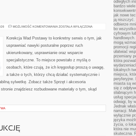
odległych in
bardzo wiele
konsekwentni
jak nowe tec
ją niszczyć.
odbierze mn
ZDROWIE
026
MOŻLIWOŚĆ KOMENTOWANIA
ZOSTAŁA WYŁĄCZONA
bo wszystko
DZIECI
cyfrowym lu
handlowych. 
Korekcja Wad Postawy to konkretny serwis o tym, jak
mogą wzmacn
usprawniać nawyki posturalne poprzez ruch
promocji reg
ułatwiać wsp
ukierunkowany, usprawnianie oraz wsparcie
przemiany po
specjalistyczne. To miejsce powstało z myślą o
która pozwa
wydarzeniac
osobach, które czują, że ich kręgosłup proszą o uwagę,
lokalnych t
miejsca, któ
a także o tych, którzy chcą działać systematycznie i
peryferyjne.
abilną sylwetkę. Zobacz także Sprzęt i akcesoria
miasta są w
się z odpływ
Na stronie znajdziesz rozbudowane materiały o tym, skąd
słabnącym h
usług specja
odwagi, by w
Jednak właśn
TWA
narracji. Ma
wyłącznie p
języka możli
życia, o lok
UKCJĘ
która nie mu
skuteczna. P