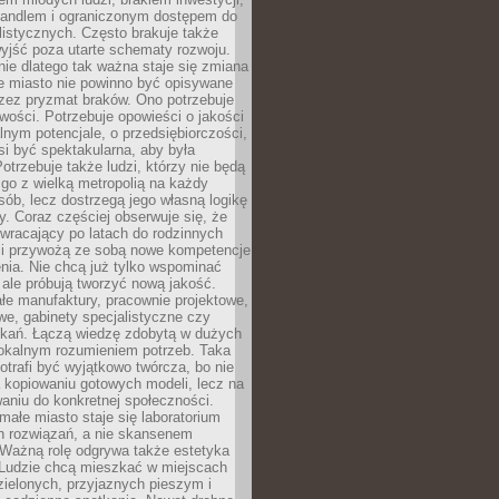
andlem i ograniczonym dostępem do
listycznych. Często brakuje także
yjść poza utarte schematy rozwoju.
ie dlatego tak ważna staje się zmiana
łe miasto nie powinno być opisywane
rzez pryzmat braków. Ono potrzebuje
wości. Potrzebuje opowieści o jakości
alnym potencjale, o przedsiębiorczości,
si być spektakularna, aby była
otrzebuje także ludzi, którzy nie będą
go z wielką metropolią na każdy
ób, lecz dostrzegą jego własną logikę
ty. Coraz częściej obserwuje się, że
wracający po latach do rodzinnych
i przywożą ze sobą nowe kompetencje
nia. Nie chcą już tylko wspominać
 ale próbują tworzyć nową jakość.
łe manufaktury, pracownie projektowe,
we, gabinety specjalistyczne czy
tkań. Łączą wiedzę zdobytą w dużych
lokalnym rozumieniem potrzeb. Taka
trafi być wyjątkowo twórcza, bo nie
a kopiowaniu gotowych modeli, lecz na
aniu do konkretnej społeczności.
małe miasto staje się laboratorium
h rozwiązań, a nie skansenem
Ważną rolę odgrywa także estetyka
. Ludzie chcą mieszkać w miejscach
ielonych, przyjaznych pieszym i