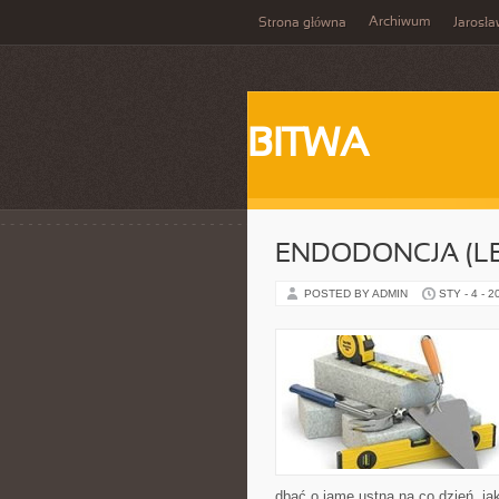
Archiwum
Strona główna
Jarosł
BITWA
ENDODONCJA (L
POSTED BY ADMIN
STY - 4 - 2
dbać o jamę ustną na co dzień, jak