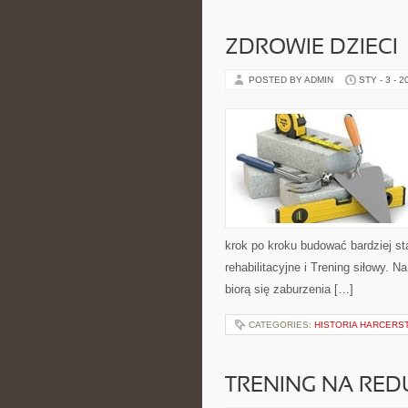
ZDROWIE DZIECI
POSTED BY ADMIN
STY - 3 - 2
krok po kroku budować bardziej st
rehabilitacyjne i Trening siłowy. 
biorą się zaburzenia […]
CATEGORIES:
HISTORIA HARCERS
TRENING NA RED