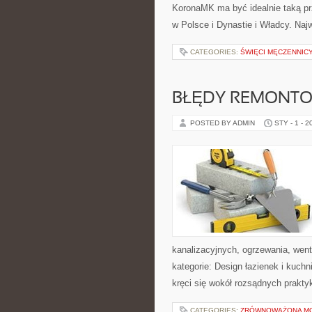
KoronaMK ma być idealnie taką prz
w Polsce i Dynastie i Władcy. Najwi
CATEGORIES:
ŚWIĘCI MĘCZENNICY
BŁĘDY REMONTO
POSTED BY ADMIN
STY - 1 - 2
kanalizacyjnych, ogrzewania, went
kategorie: Design łazienek i kuchn
kręci się wokół rozsądnych prakty
CATEGORIES:
ZRÓWNOWAŻONA M