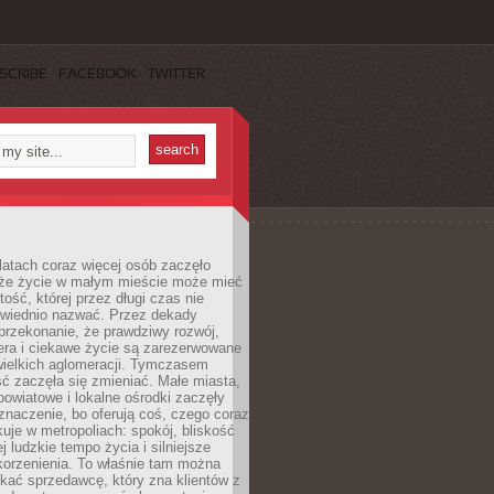
SCRIBE
FACEBOOK
TWITTER
latach coraz więcej osób zaczęło
 że życie w małym mieście może mieć
ość, której przez długi czas nie
wiednio nazwać. Przez dekady
przekonanie, że prawdziwy rozwój,
era i ciekawe życie są zarezerwowane
wielkich aglomeracji. Tymczasem
ć zaczęła się zmieniać. Małe miasta,
owiatowe i lokalne ośrodki zaczęły
naczenie, bo oferują coś, czego coraz
kuje w metropoliach: spokój, bliskość
ej ludzkie tempo życia i silniejsze
korzenienia. To właśnie tam można
kać sprzedawcę, który zna klientów z