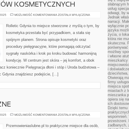
NÓW KOSMETYCZNYCH
słabnącym h
usług specja
odwagi, by w
RECENZJE
 2025
MOŻLIWOŚĆ KOMENTOWANIA
ZOSTAŁA WYŁĄCZONA
Jednak właśn
SALONÓW
KOSMETYCZNYCH
narracji. Ma
Rolletic Gdynia to miejsce stworzone z myślą o tym, by
wyłącznie p
języka możli
kosmetyka przestała być przypadkiem, a stała się
życia, o lok
która nie mu
spójnym planem. Strona opisuje kosmetyki oraz
skuteczna. P
procedury pielęgnacyjne, które pomagają odczytać
porównywać 
możliwy spos
sygnały naskórka i krok po kroku budować harmonijną
i własne atu
kondycję. W centrum jest skóra – jej komfort, a obok
mieszkańcy 
miejscowośc
obacz koniecznie Pielęgnacja dłoni i stóp i Uroda budżetowa –
i doświadcze
dzieciństwa,
ic Gdynia znajdziesz podejście, […]
Otwierają ma
firmy usługo
miejsca spo
miastach z 
mieszanka po
opiera się n
ich dostosow
ZNE
Dzięki temu 
praktycznyc
ŚLUBY
 2025
MOŻLIWOŚĆ KOMENTOWANIA
ZOSTAŁA WYŁĄCZONA
wspomnień. 
TEMATYCZNE
przestrzeni
zadbanych, z
Przemowieniaslubne.pl to praktyczne miejsce dla osób,