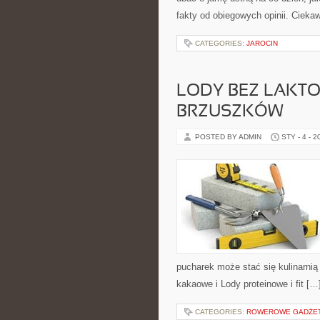
fakty od obiegowych opinii. Cieka
CATEGORIES:
JAROCIN
LODY BEZ LAKTO
BRZUSZKÓW
POSTED BY ADMIN
STY - 4 - 2
pucharek może stać się kulinarnią
kakaowe i Lody proteinowe i fit […
CATEGORIES:
ROWEROWE GADŻETY