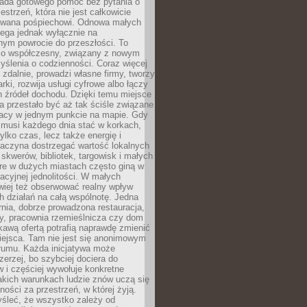
siada gotowego pomóc bez pytania o
estrzeń, która nie jest całkowicie
wana pośpiechowi. Odnowa małych
lega jednak wyłącznie na
nym powrocie do przeszłości. To
zo współczesny, związany z nowym
ślenia o codzienności. Coraz więcej
 zdalnie, prowadzi własne firmy, tworzy
rki, rozwija usługi cyfrowe albo łączy
h źródeł dochodu. Dzięki temu miejsce
 przestało być aż tak ściśle związane
racy w jednym punkcie na mapie. Gdy
 musi każdego dnia stać w korkach,
tylko czas, lecz także energię i
aczyna dostrzegać wartość lokalnych
, skwerów, bibliotek, targowisk i małych
óre w dużych miastach często giną w
racyjnej jednolitości. W małych
wiej też obserwować realny wpływ
 działań na całą wspólnotę. Jedna
nia, dobrze prowadzona restauracja,
y, pracownia rzemieślnicza czy dom
ekawą ofertą potrafią naprawdę zmienić
iejsca. Tam nie jest się anonimowym
łumu. Każda inicjatywa może
erzej, bo szybciej dociera do
 i częściej wywołuje konkretne
akich warunkach ludzie znów uczą się
ności za przestrzeń, w której żyją.
yśleć, że wszystko zależy od