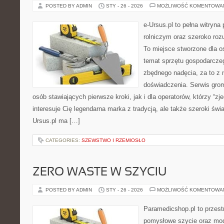
POSTED BY ADMIN
STY - 26 - 2026
MOŻLIWOŚĆ KOMENTOWA
e-Ursus.pl to pełna witryn
rolniczym oraz szeroko roz
To miejsce stworzone dla o
temat sprzętu gospodarcze
zbędnego nadęcia, za to z 
doświadczenia. Serwis gro
osób stawiających pierwsze kroki, jak i dla operatorów, którzy “zje
interesuje Cię legendarna marka z tradycją, ale także szeroki świ
Ursus.pl ma […]
CATEGORIES:
SZEWSTWO I RZEMIOSŁO
ZERO WASTE W SZYCIU
POSTED BY ADMIN
STY - 26 - 2026
MOŻLIWOŚĆ KOMENTOWA
Paramedicshop.pl to przest
pomysłowe szycie oraz mod