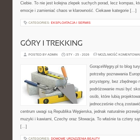
Ciebie. To nie jest kolejna zlepek suchych porad, lecz kompas,
emocje i zamieniać chaos w klarowność. Ciekawe kategorie […]
CATEGORIES:
EKSPLOATACJA I SERWIS
GÓRY I TREKKING
POSTED BY ADMIN
STY - 25 - 2026
MOŻLIWOŚĆ KOMENTOWA
GorąceWęgry.pl to blog tury
potrzeby poznawania Euro
przystępny, bez zbędnego n
podróżowanie musi być sko
osób, które lubią projektow
jednocześnie chcą zostawi
centrum uwagi są Republika Węgierska, jednak naturalnie przewijaj
muzyki i kawiarni, Czechy oraz Słowacja. To właśnie ta cztery są
[…]
CATEGORIES:
DOMOWE URZĄDZENIA BEAUTY