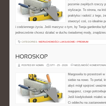
pozornie zwykłych rzeczy 
stylizacje. To strona, na któ
praktyka i radość z tego, 
stworzyć coś, co idealnie p
i codziennego życia. Jeśli marzysz o tym, by Twoja garderoba była
jednocześnie chcesz działać w duchu świadomej mody, znajdzie
CATEGORIES:
NIERUCHOMOŚCI LUKSUSOWE I PREMIUM
HOROSKOP
POSTED BY ADMIN
STY - 25 - 2026
MOŻLIWOŚĆ KOMENTOWA
Margoseila to przestrzeń w
siebie na nowo. To portal, 
abyś mógł spojrzeć uważnie
reagujesz, czego potrzebuj
Jeśli kiedykolwiek miałeś w
Ci oddechu na zastanowienie