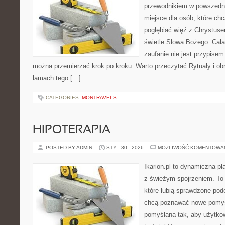
przewodnikiem w powszednim
miejsce dla osób, które ch
pogłębiać więź z Chrystus
świetle Słowa Bożego. Cała 
zaufanie nie jest przypisem
można przemierzać krok po kroku. Warto przeczytać Rytuały i obr
łamach tego […]
CATEGORIES:
MONTRAVELS
HIPOTERAPIA
POSTED BY ADMIN
STY - 30 - 2026
MOŻLIWOŚĆ KOMENTOWA
Ikarion.pl to dynamiczna pl
z świeżym spojrzeniem. To 
które lubią sprawdzone pode
chcą poznawać nowe pomysł
pomyślana tak, aby użytkown