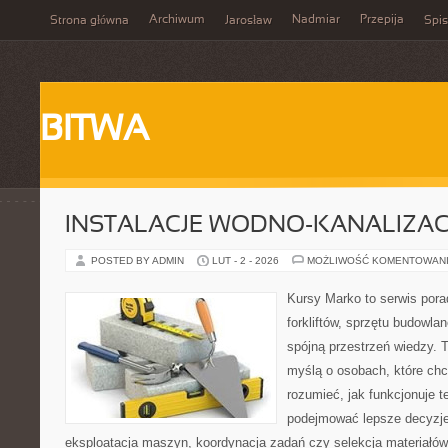
Archiwum
Nadmiar
Przepija
Strona główna
Jarosław
Spis
BITWA
INSTALACJE WODNO-KANALIZAC
POSTED BY ADMIN
LUT - 2 - 2026
MOŻLIWOŚĆ KOMENTOWAN
Kursy Marko to serwis pora
forkliftów, sprzętu budowla
spójną przestrzeń wiedzy. 
myślą o osobach, które chc
rozumieć, jak funkcjonuje te
podejmować lepsze decyzje
eksploatacja maszyn, koordynacja zadań czy selekcja materiałó