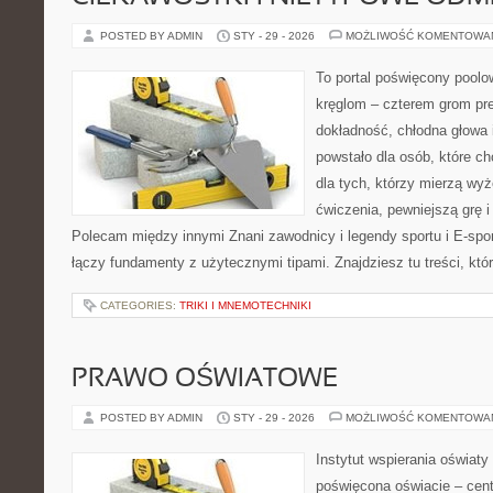
POSTED BY ADMIN
STY - 29 - 2026
MOŻLIWOŚĆ KOMENTOWA
To portal poświęcony poolow
kręglom – czterem grom prec
dokładność, chłodna głowa 
powstało dla osób, które ch
dla tych, którzy mierzą wy
ćwiczenia, pewniejszą grę i
Polecam między innymi Znani zawodnicy i legendy sportu i E-sport
łączy fundamenty z użytecznymi tipami. Znajdziesz tu treści, któ
CATEGORIES:
TRIKI I MNEMOTECHNIKI
PRAWO OŚWIATOWE
POSTED BY ADMIN
STY - 29 - 2026
MOŻLIWOŚĆ KOMENTOWA
Instytut wspierania oświaty
poświęcona oświacie – cent