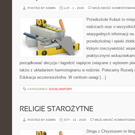
POSTED BY ADMIN
LUT - 1 - 2026
MOŻLIWOŚĆ KOMENTOWAN
Przedszkole Kubuś to miej
rodzicach oraz o wszystkic
wiarygodnych informacji na
przedszkolnej i opieki żłobk
którym rzeczywistość wspie
praktycznymi wskazówkami.
porządkować decyzje i łagodzić napięcie związane z wyborem pla
także z układaniem harmonogramu w rodzinie. Polecamy Rozwój 
Edukacja wczesnoszkolna. W centrum uwagi […]
CATEGORIES:
EXCELRAPORT
RELIGIE STAROŻYTNE
POSTED BY ADMIN
STY - 31 - 2026
MOŻLIWOŚĆ KOMENTOWA
Droga z Chrystusem to blo