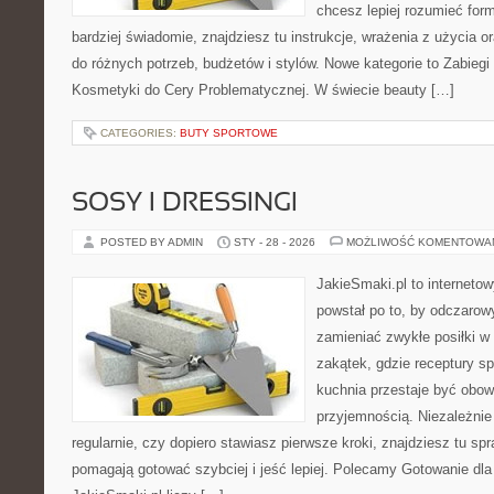
chcesz lepiej rozumieć form
bardziej świadomie, znajdziesz tu instrukcje, wrażenia z użycia
do różnych potrzeb, budżetów i stylów. Nowe kategorie to Zabieg
Kosmetyki do Cery Problematycznej. W świecie beauty […]
CATEGORIES:
BUTY SPORTOWE
SOSY I DRESSINGI
POSTED BY ADMIN
STY - 28 - 2026
MOŻLIWOŚĆ KOMENTOWA
JakieSmaki.pl to internetow
powstał po to, by odczaro
zamieniać zwykłe posiłki 
zakątek, gdzie receptury sp
kuchnia przestaje być obowi
przyjemnością. Niezależnie
regularnie, czy dopiero stawiasz pierwsze kroki, znajdziesz tu sp
pomagają gotować szybciej i jeść lepiej. Polecamy Gotowanie dla