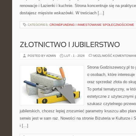
renowacje i Łazienki i kuchnie. Strona koncentruje się na praktyc
dostajesz mięsiste wskazówki. W treściach […]
CATEGORIES:
CROWDFUNDING I INWESTOWANIE SPOŁECZNOŚCIOWE
ZŁOTNICTWO I JUBILERSTWO
POSTED BY ADMIN
LUT - 1 - 2026
MOŻLIWOŚĆ KOMENTOWAN
Strona Godziszewscy.pl to 
o osobach, które interesuje 
oraz sprzedaż złota do sku
To portal tematyczny, w któ
estetyczne z użytecznymi 
szukasz czytelnego przewo
jubilerskich, chcesz lepiej zrozumieć parametry kruszcu albo planu
serwis jest w sam raz. Nowości na stronie Biżuteria w Kulturze i
i […]