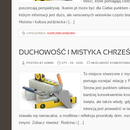
treści, które pomagają codz
poszerzają perspektywę. Ikarion.pl może być dla Ciebie punktem 
którym informacji jest dużo, ale sensownych wniosków często bra
Historia i kultura jeździecka i […]
CATEGORIES:
KARCZMAJANDURA
DUCHOWOŚĆ I MISTYKA CHRZEŚ
POSTED BY ADMIN
STY - 29 - 2026
MOŻLIWOŚĆ KOMENTOWA
To miejsce stworzone z myś
pomaga rozwijać relację z
Strona jest punktem odniesi
bardziej konsekwentnie kroc
święta, ale także wtedy, gdy
intencją jest prowadzić w 
stawała się namacalna, a modlitwa i refleksja przenikały dom, roz
innymi. Zobacz również: Rodzina i […]