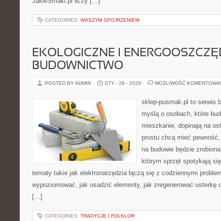
JakieSmaki.pl liczy […]
CATEGORIES:
WASZYM SPOJRZENIEM
EKOLOGICZNE I ENERGOOSZCZ
BUDOWNICTWO
POSTED BY ADMIN
STY - 28 - 2026
MOŻLIWOŚĆ KOMENTOWA
sklep-pusmak.pl to serwis 
myślą o osobach, które bu
mieszkanie, dopinają na ost
prostu chcą mieć pewność,
na budowie będzie zrobiona
którym sprzęt spotykają si
tematy takie jak elektronarzędzia łączą się z codziennymi proble
wypoziomować, jak osadzić elementy, jak zregenerować usterkę o
[…]
CATEGORIES:
TRADYCJE I FOLKLOR