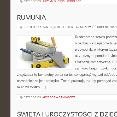
CATEGORIES:
PRZEMYSŁ CIĘŻKI W POLSCE
RUMUNIA
POSTED BY ADMIN
LUT - 1 - 2026
MOŻLIWOŚĆ KOMENTOWAN
Rushmore to serwis podróżn
o osobach spragnionych wra
przewodnik, w którym łączą
użytecznymi poradami. Jeśl
Hiszpanii, romantycznej Eur
zamków, kraju muzyki i gór 
znajdziesz tu kompletny obraz na to, jak ogarnąć wyjazd od A d
najważniejsze jest praktyka. Treści powstają tak, by pomagać za
mieć wszystko […]
CATEGORIES:
AKCESORIA GAMINGOWE
ŚWIĘTA I UROCZYSTOŚCI Z DZIE