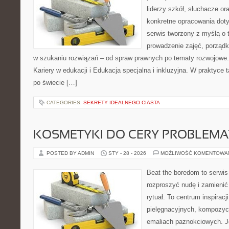
liderzy szkół, słuchacze o
konkretne opracowania doty
serwis tworzony z myślą o 
prowadzenie zajęć, porzą
w szukaniu rozwiązań – od spraw prawnych po tematy rozwojowe.
Kariery w edukacji i Edukacja specjalna i inkluzyjna. W praktyce t
po świecie […]
CATEGORIES:
SEKRETY IDEALNEGO CIASTA
KOSMETYKI DO CERY PROBLEMA
POSTED BY ADMIN
STY - 28 - 2026
MOŻLIWOŚĆ KOMENTOWA
Beat the boredom to serwis
rozproszyć nudę i zamienić
rytuał. To centrum inspiracj
pielęgnacyjnych, kompozyc
emaliach paznokciowych. J